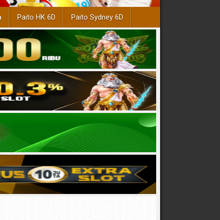
a
Paito HK 6D
Paito Sydney 6D