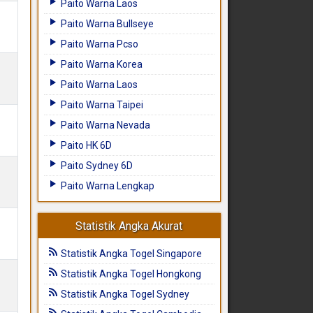
Paito Warna Laos
Paito Warna Bullseye
Paito Warna Pcso
Paito Warna Korea
Paito Warna Laos
Paito Warna Taipei
Paito Warna Nevada
Paito HK 6D
Paito Sydney 6D
Paito Warna Lengkap
Statistik Angka Akurat
Statistik Angka Togel Singapore
Statistik Angka Togel Hongkong
Statistik Angka Togel Sydney