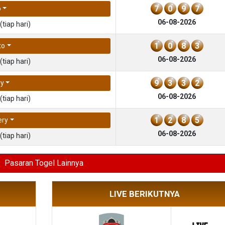
7
0
9
7
o
06-08-2026
tiap hari)
1
0
8
3
to
06-08-2026
tiap hari)
9
3
3
2
ry
06-08-2026
tiap hari)
1
2
8
5
ery
06-08-2026
tiap hari)
Pasaran Togel Lainnya
LIVE BERIKUTNYA