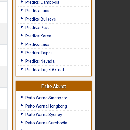
Prediksi Cambodia
Prediksi Laos
Prediksi Bullseye
Prediksi Pcso
Prediksi Korea
Prediksi Laos
Prediksi Taipei
Prediksi Nevada
Prediksi Togel Akurat
Paito Akurat
Paito Warna Singapore
Paito Warna Hongkong
Paito Warna Sydney
Paito Warna Cambodia