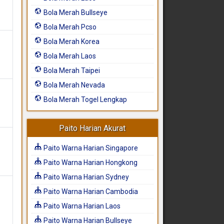
Bola Merah Bullseye
Bola Merah Pcso
Bola Merah Korea
Bola Merah Laos
Bola Merah Taipei
Bola Merah Nevada
Bola Merah Togel Lengkap
Paito Harian Akurat
Paito Warna Harian Singapore
Paito Warna Harian Hongkong
Paito Warna Harian Sydney
Paito Warna Harian Cambodia
Paito Warna Harian Laos
Paito Warna Harian Bullseye