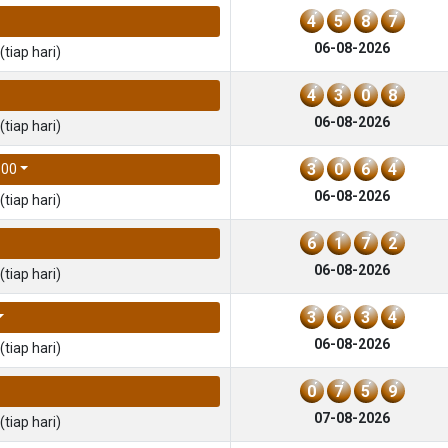
4
5
8
7
06-08-2026
tiap hari)
4
3
0
8
06-08-2026
tiap hari)
3
0
6
4
:00
06-08-2026
tiap hari)
6
1
7
2
06-08-2026
tiap hari)
3
6
3
4
06-08-2026
tiap hari)
0
7
5
9
07-08-2026
tiap hari)