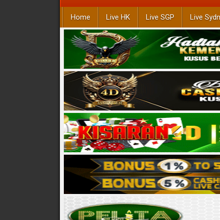
Home
Live HK
Live SGP
Live Syd