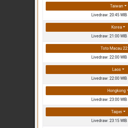
Taiwan
Livedraw: 20:45 WIB (
Korea
Livedraw: 21:00 WIB (
Toto Macau 22
Livedraw: 22:00 WIB (
Laos
Livedraw: 22:00 WIB (
Hongkong
Livedraw: 23:00 WIB (
Taipei
Livedraw: 23:15 WIB (