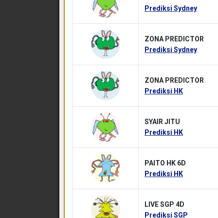
Prediksi Sydney
ZONA PREDICTOR
Prediksi Sydney
ZONA PREDICTOR
Prediksi HK
SYAIR JITU
Prediksi HK
PAITO HK 6D
Prediksi HK
LIVE SGP 4D
Prediksi SGP