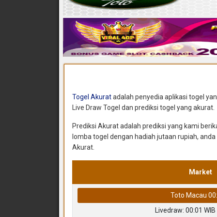
Togel Akurat
adalah penyedia aplikasi togel yan
Live Draw Togel dan prediksi togel yang akurat.
Prediksi Akurat adalah prediksi yang kami beri
lomba togel dengan hadiah jutaan rupiah, anda 
Akurat.
Market
Toto Macau 00
Livedraw: 00:01 WIB (