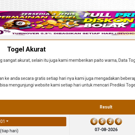
Togel Akurat
g sangat akurat, selain itu juga kami memberikan paito warna, Data Tog
kan ke anda secara gratis setiap hari nya kami juga mengadakan beber
bisa mengunjungi website kami setiap hari untuk mencari Prediksi Toge
Result
6
5
2
9
:01
07-08-2026
tiap hari)