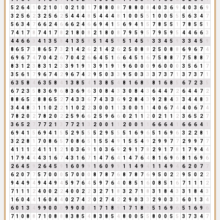
5
2
6
4
1
0
2
1
0
1
0
2
1
0
1
7
8
8
0
8
7
8
8
0
8
4
0
3
6
9
4
0
3
6
9
3
2
5
6
2
3
2
5
6
2
5
4
4
4
8
5
4
4
4
8
1
0
0
5
5
1
0
0
5
5
5
6
3
4
7
5
6
3
4
7
6
6
2
4
6
6
6
2
4
6
6
9
4
1
5
6
9
4
1
5
7
8
5
5
1
7
8
5
5
1
7
4
1
7
8
7
4
1
7
8
2
1
8
0
8
2
1
8
0
8
7
9
5
9
5
7
9
5
9
5
4
4
6
6
3
4
4
6
6
3
4
1
3
5
8
4
1
3
5
8
5
1
4
5
9
5
1
4
5
9
3
3
4
5
9
3
3
4
5
9
8
6
5
7
3
8
6
5
7
3
2
1
4
2
6
2
1
4
2
6
2
5
0
8
8
2
5
0
8
8
6
9
6
7
4
6
9
6
7
4
7
0
4
2
6
7
0
4
2
6
6
4
5
1
6
6
4
5
1
6
7
5
8
8
7
7
5
8
8
7
8
3
1
2
3
8
3
1
2
3
3
9
1
9
1
3
9
1
9
1
9
6
0
0
0
9
6
0
0
0
3
5
6
1
7
3
5
6
1
7
9
6
7
4
2
9
6
7
4
2
9
5
0
3
3
9
5
0
3
3
3
7
3
7
1
3
7
3
7
1
6
3
5
8
4
6
3
5
8
4
1
3
8
5
4
1
3
8
5
4
8
1
6
8
5
8
1
6
8
5
6
7
2
3
5
6
7
2
3
5
8
3
6
9
6
8
3
6
9
6
3
0
8
4
3
3
0
8
4
3
6
4
4
7
2
6
4
4
7
2
8
8
6
5
2
8
8
6
5
2
7
4
3
3
6
7
4
3
3
6
9
2
8
4
3
9
2
8
4
3
3
4
4
8
3
3
4
4
8
3
1
1
0
2
2
1
1
0
2
2
3
0
0
1
1
3
0
0
1
1
4
0
6
7
4
4
0
6
7
4
7
8
2
0
2
7
8
2
0
2
2
5
9
6
6
2
5
9
6
6
0
2
1
1
2
0
2
1
1
2
3
6
5
2
7
3
6
5
2
7
7
7
2
1
3
7
7
2
1
3
2
0
0
1
1
2
0
0
1
1
6
6
6
4
1
6
6
6
4
1
6
9
4
1
5
6
9
4
1
5
5
2
9
5
5
5
2
9
5
5
5
1
6
9
6
5
1
6
9
6
3
2
2
8
1
3
2
2
8
1
7
0
8
6
5
7
0
8
6
5
1
5
5
4
9
1
5
5
4
9
2
9
9
7
7
2
9
9
7
7
4
1
1
1
2
4
1
1
1
2
1
0
3
6
9
1
0
3
6
9
2
9
1
7
8
2
9
1
7
8
1
7
9
4
4
1
7
9
4
4
4
3
1
6
7
4
3
1
6
7
1
4
7
6
4
1
4
7
6
4
8
1
6
9
6
8
1
6
9
6
2
6
4
5
9
2
6
4
5
9
1
6
0
9
9
1
6
0
9
9
1
1
4
9
4
1
1
4
9
4
6
2
0
7
7
6
2
0
7
7
5
7
0
0
0
5
7
0
0
0
8
7
8
7
6
8
7
8
7
6
9
5
0
2
2
9
5
0
2
2
9
4
4
9
4
9
4
4
9
4
5
9
7
6
4
5
9
7
6
4
0
8
5
1
6
0
8
5
1
6
7
1
1
1
2
7
1
1
1
2
4
0
0
2
2
4
0
0
2
2
3
2
7
1
8
3
2
7
1
8
3
1
8
4
3
3
1
8
4
3
1
6
0
4
4
1
6
0
4
4
0
2
7
4
2
0
2
7
4
2
2
9
0
3
3
2
9
0
3
3
6
0
1
3
4
6
0
1
3
4
9
9
0
0
0
9
9
0
0
0
1
7
1
8
9
1
7
1
8
9
5
1
6
9
6
5
1
6
9
6
7
1
0
8
8
7
1
0
8
8
8
3
8
5
4
8
3
8
5
4
8
0
0
5
5
8
0
0
5
5
3
7
3
4
7