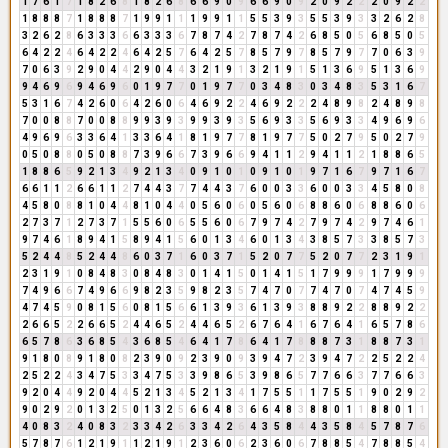
1
7
6
1
7
1
8
2
6
8
1
8
2
6
8
6
6
9
0
9
6
6
9
0
9
2
0
9
2
2
2
0
9
2
2
1
8
8
8
7
1
8
8
8
7
1
9
9
1
1
1
9
9
1
1
5
5
3
9
3
5
5
3
9
3
3
2
6
2
8
3
2
6
2
8
6
3
3
3
6
6
3
3
3
6
7
8
7
4
2
7
8
7
4
2
6
8
5
0
5
6
8
5
0
5
6
4
2
2
4
6
4
2
2
4
6
4
2
5
7
6
4
2
5
7
8
5
7
9
7
8
5
7
9
7
7
0
6
3
9
7
0
6
3
9
2
9
0
4
4
2
9
0
4
4
3
2
1
9
1
3
2
1
9
1
5
1
3
6
9
5
1
3
6
9
9
4
6
9
6
9
4
6
9
6
0
1
9
7
7
0
1
9
7
7
0
3
4
8
3
0
3
4
8
3
5
3
1
6
7
5
3
1
6
7
4
2
6
0
6
4
2
6
0
6
4
6
9
2
2
4
6
9
2
2
2
4
8
9
8
2
4
8
9
8
7
0
0
8
8
7
0
0
8
8
9
9
3
9
3
9
9
3
9
3
5
6
9
3
3
5
6
9
3
3
4
9
6
9
6
4
9
6
9
6
3
3
6
4
1
3
3
6
4
1
8
1
9
7
7
8
1
9
7
7
5
0
2
7
9
5
0
2
7
9
0
5
0
8
8
0
5
0
8
8
7
3
9
6
6
7
3
9
6
6
9
4
1
1
2
9
4
1
1
2
1
8
8
6
5
1
8
8
6
5
9
2
1
3
4
9
2
1
3
4
0
9
1
0
1
0
9
1
0
1
9
7
1
6
7
9
7
1
6
7
6
6
1
1
2
6
6
1
1
2
7
4
4
3
7
7
4
4
3
7
6
0
0
3
3
6
0
0
3
3
4
5
8
0
8
4
5
8
0
8
8
1
0
4
4
8
1
0
4
4
0
5
6
0
6
0
5
6
0
6
8
8
6
0
6
8
8
6
0
6
2
7
3
7
1
2
7
3
7
1
5
5
6
0
6
5
5
6
0
6
7
9
7
4
2
7
9
7
4
2
9
7
4
6
1
9
7
4
6
1
8
9
4
1
5
8
9
4
1
5
6
0
1
3
4
6
0
1
3
4
3
8
5
7
3
3
8
5
7
3
5
2
4
4
8
5
2
4
4
8
6
0
3
7
1
6
0
3
7
1
5
2
0
7
7
5
2
0
7
7
2
3
1
9
1
2
3
1
9
1
0
8
4
8
3
0
8
4
8
3
0
1
4
1
5
0
1
4
1
5
1
7
9
9
9
1
7
9
9
9
7
4
9
6
6
7
4
9
6
6
9
8
2
3
5
9
8
2
3
5
7
4
7
0
7
7
4
7
0
7
4
7
4
5
9
4
7
4
5
9
0
8
1
5
6
0
8
1
5
6
6
1
3
9
3
6
1
3
9
3
8
8
9
2
2
8
8
9
2
2
2
6
6
5
2
2
6
6
5
2
4
4
6
5
2
4
4
6
5
2
6
7
6
4
1
6
7
6
4
1
6
5
7
8
6
6
5
7
8
6
3
6
8
5
4
3
6
8
5
4
6
4
1
7
8
6
4
1
7
8
8
8
7
3
1
8
8
7
3
1
9
1
8
0
8
9
1
8
0
8
2
3
9
0
9
2
3
9
0
9
3
9
4
7
2
3
9
4
7
2
2
5
2
2
4
2
5
2
2
4
3
4
7
5
3
3
4
7
5
3
3
9
8
6
5
3
9
8
6
5
7
7
6
6
3
7
7
6
6
3
9
2
0
4
4
9
2
0
4
4
5
2
1
3
4
5
2
1
3
4
1
7
5
5
1
1
7
5
5
1
9
0
2
9
2
9
0
2
9
2
0
1
3
2
5
0
1
3
2
5
6
6
4
8
3
6
6
4
8
3
8
8
0
1
1
8
8
0
1
1
4
0
8
3
2
4
0
8
3
2
3
3
4
2
6
3
3
4
2
6
4
3
5
8
4
4
3
5
8
4
5
7
8
7
6
5
7
8
7
6
1
2
1
9
1
1
2
1
9
1
2
3
6
0
6
2
3
6
0
6
7
8
8
5
4
7
8
8
5
4