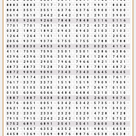
8
8
8
3
2
8
8
8
3
2
7
3
1
7
8
7
3
1
7
8
9
9
9
7
7
9
9
9
7
7
8
0
8
4
3
8
0
8
4
3
3
5
5
1
6
3
5
5
1
6
6
3
7
6
4
6
3
7
6
4
5
9
0
0
0
5
9
0
0
0
3
6
1
0
1
3
6
1
0
1
2
4
4
2
6
2
4
4
2
6
2
9
1
2
3
2
9
1
2
3
3
9
0
0
0
3
9
0
0
0
9
2
6
0
6
9
2
6
0
6
7
8
4
8
3
7
8
4
8
3
5
1
1
6
7
5
1
1
6
7
7
7
0
1
1
7
7
0
1
1
7
6
8
1
9
7
6
8
1
9
4
3
7
2
9
4
3
7
2
9
0
3
8
2
1
0
3
8
2
1
1
8
9
2
2
1
8
9
2
2
0
9
4
3
7
0
9
4
3
7
2
1
0
3
3
2
1
0
3
3
1
2
6
4
1
1
2
6
4
1
1
1
4
1
5
1
1
4
1
5
6
1
3
3
6
6
1
3
3
6
2
0
5
6
2
2
0
5
6
2
9
3
7
0
7
9
3
7
0
7
5
7
5
5
1
5
7
5
5
1
5
7
8
8
7
5
7
8
8
7
8
0
3
0
3
8
0
3
0
3
4
9
5
3
8
4
9
5
3
8
0
3
2
5
7
0
3
2
5
7
4
1
1
4
5
4
1
1
4
5
7
5
9
5
5
7
5
9
5
5
3
5
0
1
1
3
5
0
1
1
6
3
8
6
5
6
3
8
6
5
4
3
9
6
6
4
3
9
6
6
3
5
9
6
6
3
5
9
6
6
1
2
8
4
3
1
2
8
4
3
7
4
9
0
9
7
4
9
0
9
2
9
0
5
5
2
9
0
5
5
7
9
6
6
3
7
9
6
6
3
0
9
2
1
3
0
9
2
1
3
4
8
7
3
1
4
8
7
3
1
7
5
2
8
1
7
5
2
8
1
7
8
1
8
9
7
8
1
8
9
4
8
7
2
9
4
8
7
2
9
9
0
9
0
9
9
0
9
0
9
7
3
4
3
7
7
3
4
3
7
0
6
4
5
9
0
6
4
5
9
9
1
7
4
2
9
1
7
4
2
2
5
9
1
1
2
5
9
1
1
5
5
0
8
8
5
5
0
8
8
7
6
1
7
8
7
6
1
7
8
3
3
7
3
1
3
3
7
3
1
1
5
1
9
1
1
5
1
9
1
7
9
0
9
9
7
9
0
9
9
5
1
0
5
5
5
1
0
5
5
5
3
8
5
4
5
3
8
5
4
3
6
9
7
7
3
6
9
7
7
0
1
0
5
5
0
1
0
5
5
6
0
6
6
3
6
0
6
6
3
6
4
8
4
3
6
4
8
4
3
5
3
1
0
1
5
3
1
0
1
1
8
8
7
6
1
8
8
7
6
5
4
3
8
2
5
4
3
8
2
2
6
6
5
2
2
6
6
5
2
9
0
7
6
4
9
0
7
6
4
0
0
5
1
6
0
0
5
1
6
5
3
4
2
6
5
3
4
2
6
5
7
3
5
8
5
7
3
5
8
0
6
2
1
3
0
6
2
1
3
6
3
7
3
1
6
3
7
3
1
9
1
7
9
7
9
1
7
9
7
3
9
3
2
5
3
9
3
2
5
2
3
3
0
3
2
3
3
0
3
2
3
2
0
2
2
3
2
0
2
4
7
2
8
1
4
7
2
8
1
7
9
1
5
6
7
9
1
5
6
2
2
4
2
6
2
2
4
2
6
1
5
3
7
1
1
5
3
7
1
5
7
5
2
7
5
7
5
2
7
6
8
9
1
1
6
8
9
1
1
3
5
4
1
5
3
5
4
1
5
3
6
0
0
0
3
6
0
0
0
1
4
6
7
4
1
4
6
7
4
6
3
5
2
7
6
3
5
2
7
9
8
6
1
7
9
8
6
1
7
4
4
5
8
4
4
4
5
8
4
1
3
6
9
6
1
3
6
9
6
8
8
7
6
4
8
8
7
6
4
6
5
3
8
2
6
5
3
8
2