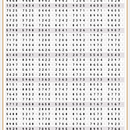
9
4
6
8
5
9
4
6
8
5
8
9
4
3
7
8
9
4
3
7
1
2
0
6
6
1
2
0
6
6
1
0
2
8
1
1
0
2
8
1
1
4
3
4
7
1
4
3
4
7
9
0
2
5
7
9
0
2
5
7
4
6
3
0
3
4
6
3
0
3
7
5
2
5
7
7
5
2
5
7
0
4
4
4
8
0
4
4
4
8
9
9
7
1
8
9
9
7
1
8
9
6
0
5
5
9
6
0
5
5
8
3
1
5
6
8
3
1
5
6
7
0
1
5
6
7
0
1
5
6
8
9
9
5
5
8
9
9
5
5
3
7
2
0
2
3
7
2
0
2
1
2
4
2
6
1
2
4
2
6
2
3
9
4
4
2
3
9
4
4
5
8
0
2
2
5
8
0
2
2
7
3
6
6
3
7
3
6
6
3
8
4
1
1
2
8
4
1
1
2
9
6
4
9
4
9
6
4
9
4
5
7
9
8
8
5
7
9
8
8
3
0
4
1
5
3
0
4
1
5
1
9
2
6
8
1
9
2
6
8
5
9
0
7
7
5
9
0
7
7
0
3
3
8
2
0
3
3
8
2
9
7
5
1
6
9
7
5
1
6
1
9
6
7
4
1
9
6
7
4
7
1
7
0
7
7
1
7
0
7
1
2
0
0
0
1
2
0
0
0
9
9
9
2
2
9
9
9
2
2
7
9
7
0
7
7
9
7
0
7
0
9
0
4
4
0
9
0
4
4
5
9
4
9
4
5
9
4
9
4
1
9
7
5
3
1
9
7
5
3
5
4
0
0
0
5
4
0
0
0
6
6
2
6
8
6
6
2
6
8
6
9
2
5
7
6
9
2
5
7
6
1
4
0
4
6
1
4
0
4
0
0
2
1
3
0
0
2
1
3
2
0
7
2
9
2
0
7
2
9
5
5
4
3
7
5
5
4
3
7
8
3
9
0
9
8
3
9
0
9
5
4
2
2
4
5
4
2
2
4
5
2
3
4
7
5
2
3
4
7
2
3
9
7
7
2
3
9
7
7
5
8
5
9
5
5
8
5
9
5
7
9
9
0
9
7
9
9
0
9
8
6
5
6
2
8
6
5
6
2
5
6
1
9
1
5
6
1
9
1
2
2
4
1
5
2
2
4
1
5
8
9
9
3
3
8
9
9
3
3
2
4
2
0
2
2
4
2
0
2
2
8
3
5
8
2
8
3
5
8
4
7
3
0
3
4
7
3
0
3
9
0
6
4
1
9
0
6
4
1
5
9
6
6
3
5
9
6
6
3
1
3
6
3
9
1
3
6
3
9
3
5
7
3
1
3
5
7
3
1
8
1
5
1
6
8
1
5
1
6
3
6
8
3
2
3
6
8
3
2
8
0
0
2
2
8
0
0
2
2
8
0
0
3
3
8
0
0
3
3
8
8
5
8
4
8
8
5
8
4
3
7
4
7
2
3
7
4
7
2
8
7
6
4
1
8
7
6
4
1
7
6
4
3
7
7
6
4
3
7
8
0
3
2
5
8
0
3
2
5
8
5
0
3
3
8
5
0
3
3
6
7
7
3
1
6
7
7
3
1
7
7
8
1
9
7
7
8
1
9
7
1
1
9
1
7
1
1
9
1
9
6
1
2
3
9
6
1
2
3
5
7
1
2
3
5
7
1
2
3
0
6
5
8
4
0
6
5
8
4
5
3
0
5
5
5
3
0
5
5
0
1
6
7
4
0
1
6
7
4
9
1
0
9
9
9
1
0
9
9
2
8
0
8
8
2
8
0
8
8
8
5
0
3
3
8
5
0
3
3
5
4
8
8
7
5
4
8
8
7
3
2
1
7
8
3
2
1
7
8
8
1
6
8
5
8
1
6
8
5
8
5
7
3
1
8
5
7
3
1
7
1
0
9
9
7
1
0
9
9
9
7
7
0
7
9
7
7
0
7
1
5
4
7
2
1
5
4
7
2
8
9
8
5
4
8
9
8
5
4
1
1
4
8
3
1
1
4
8
3
0
7
0
6
6
0
7
0
6
6
7
9
2
3
5
7
9
2
3
5
9
9
2
9
2
9
9
2
9
2
7
0
9
5
5
7
0
9
5
5
8
9
9
1
1
8
9
9
1
1
7
7
6
4
1