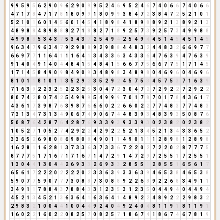
9
9
5
9
5
6
2
9
0
9
6
2
9
0
9
9
5
2
4
6
9
5
2
4
6
7
4
0
6
6
7
4
0
6
6
4
7
1
7
8
4
7
1
7
8
1
8
0
9
9
1
8
0
9
9
3
8
4
7
2
3
8
4
7
2
5
2
1
0
1
5
2
1
0
1
6
0
1
4
5
6
0
1
4
5
4
1
8
9
8
4
1
8
9
8
8
9
2
1
3
8
9
2
1
3
4
8
9
8
8
4
8
9
8
8
8
2
7
1
8
8
2
7
1
8
9
2
5
7
3
9
2
5
7
3
4
9
9
8
8
4
9
9
8
8
5
3
4
3
7
5
3
4
3
7
2
5
4
9
4
2
5
4
9
4
4
5
1
4
5
4
5
1
4
5
9
6
3
4
7
9
6
3
4
7
9
2
9
8
8
9
2
9
8
8
4
4
8
3
2
4
4
8
3
2
6
6
9
7
7
6
6
9
7
7
1
1
6
4
1
1
1
6
4
1
3
4
3
3
6
3
4
3
3
6
4
7
6
3
9
4
7
6
3
9
9
1
4
0
4
9
1
4
0
4
4
8
4
1
5
4
8
4
1
5
6
6
7
7
5
6
6
7
7
5
1
7
1
4
5
1
7
1
4
5
8
4
9
0
9
8
4
9
0
9
3
4
8
9
8
3
4
8
9
8
0
4
6
9
6
0
4
6
9
6
8
1
0
1
1
8
1
0
1
1
3
5
2
9
2
3
5
2
9
2
4
5
7
5
3
4
5
7
5
3
7
1
6
3
9
7
1
6
3
9
2
2
3
2
5
2
2
3
2
5
3
0
4
7
2
3
0
4
7
2
7
2
9
2
2
7
2
9
2
2
8
0
7
4
2
8
0
7
4
2
5
4
9
9
9
5
4
9
9
9
7
0
1
7
8
7
0
1
7
8
4
3
6
1
7
4
3
6
1
7
3
9
8
7
6
3
9
8
7
6
6
6
0
2
2
6
6
0
2
2
7
7
4
8
3
7
7
4
8
3
7
3
1
3
4
7
3
1
3
4
9
0
6
7
4
9
0
6
7
4
4
8
3
9
3
4
8
3
9
3
5
0
8
7
6
5
0
8
7
6
4
2
8
7
6
4
2
8
7
6
9
3
3
9
3
9
3
3
9
3
0
2
3
8
2
0
2
3
8
2
1
0
5
2
7
1
0
5
2
7
4
2
9
2
2
4
2
9
2
2
5
2
1
3
4
5
2
1
3
4
3
3
6
5
2
3
3
6
5
2
6
9
8
0
8
6
9
8
0
8
4
9
0
1
1
4
9
0
1
1
1
2
8
9
8
1
2
8
9
8
1
6
2
8
1
1
6
2
8
1
3
7
3
3
6
3
7
3
3
6
7
2
2
0
2
7
2
2
0
2
8
7
7
7
5
8
7
7
7
5
1
7
1
6
7
1
7
1
6
7
1
4
7
2
9
1
4
7
2
9
7
2
5
5
1
7
2
5
5
1
1
3
0
4
4
1
3
0
4
4
2
6
9
3
3
2
6
9
3
3
2
8
5
5
1
2
8
5
5
1
6
5
6
1
7
6
5
6
1
7
2
2
2
0
2
2
2
2
0
2
3
3
6
3
9
3
3
6
3
9
4
6
5
3
8
4
6
5
3
8
5
9
0
7
7
5
9
0
7
7
7
3
0
8
8
7
3
0
8
8
9
2
2
6
8
9
2
2
6
8
3
4
9
1
1
3
4
9
1
1
7
8
8
4
3
7
8
8
4
3
3
1
2
3
5
3
1
2
3
5
0
4
4
9
4
0
4
4
9
4
4
5
2
1
3
4
5
2
1
3
6
3
6
4
1
6
3
6
4
1
4
8
9
2
2
4
8
9
2
2
2
9
8
3
2
2
9
8
3
2
1
0
0
4
4
1
0
0
4
4
9
2
4
0
4
9
2
4
0
4
8
1
1
9
1
8
1
1
9
1
1
6
0
2
2
1
6
0
2
2
0
8
2
5
7
0
8
2
5
7
1
8
6
7
4
1
8
6
7
4
6
7
8
1
9