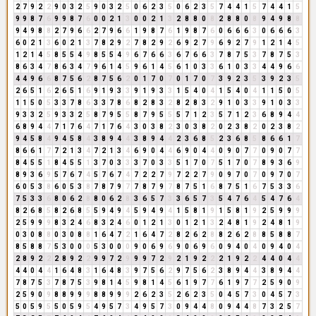
2
7
9
2
2
9
0
3
2
5
9
0
3
2
5
0
6
2
3
5
0
6
2
3
5
7
4
4
1
5
7
4
4
1
5
9
9
8
7
6
9
9
8
7
6
0
0
2
1
3
0
0
2
1
3
2
8
8
0
8
2
8
8
0
8
9
4
9
8
8
9
4
9
8
8
2
7
9
6
6
2
7
9
6
6
1
9
8
7
6
1
9
8
7
6
0
6
6
6
3
0
6
6
6
3
6
0
2
1
3
6
0
2
1
3
7
8
2
9
2
7
8
2
9
2
6
9
2
7
9
6
9
2
7
9
1
2
1
4
5
1
2
1
4
5
8
5
5
4
9
8
5
5
4
9
6
7
6
6
3
6
7
6
6
3
7
8
7
5
3
7
8
7
5
3
8
6
3
4
7
8
6
3
4
7
9
6
1
4
5
9
6
1
4
5
6
1
0
3
3
6
1
0
3
3
4
4
9
6
6
4
4
9
6
6
8
7
5
6
2
8
7
5
6
2
0
1
7
0
7
0
1
7
0
7
3
9
2
3
5
3
9
2
3
5
2
6
5
1
6
2
6
5
1
6
9
1
9
3
3
9
1
9
3
3
1
5
4
0
4
1
5
4
0
4
1
1
5
0
5
1
1
5
0
5
3
3
7
8
6
3
3
7
8
6
8
2
8
3
2
8
2
8
3
2
9
1
0
3
3
9
1
0
3
3
9
3
3
2
5
9
3
3
2
5
8
7
9
5
5
8
7
9
5
5
5
7
1
2
3
5
7
1
2
3
6
8
9
4
4
6
8
9
4
4
7
1
7
6
4
7
1
7
6
4
3
0
3
8
2
3
0
3
8
2
0
2
3
8
2
0
2
3
8
2
9
4
5
8
4
9
4
5
8
4
3
8
9
4
4
3
8
9
4
4
2
3
6
8
5
2
3
6
8
5
8
6
6
1
7
8
6
6
1
7
7
2
1
3
4
7
2
1
3
4
6
9
0
4
4
6
9
0
4
4
0
9
0
7
7
0
9
0
7
7
8
4
5
5
1
8
4
5
5
1
3
7
0
3
3
3
7
0
3
3
5
1
7
0
7
5
1
7
0
7
8
9
3
6
9
8
9
3
6
9
5
7
6
7
4
5
7
6
7
4
7
2
2
7
9
7
2
2
7
9
0
9
7
0
7
0
9
7
0
7
6
0
5
3
8
6
0
5
3
8
7
8
7
9
7
7
8
7
9
7
8
7
5
1
6
8
7
5
1
6
7
5
3
3
6
7
5
3
3
6
8
0
6
2
8
8
0
6
2
8
3
6
5
7
3
3
6
5
7
3
5
4
7
6
4
5
4
7
6
4
8
2
6
8
5
8
2
6
8
5
5
9
4
9
4
5
9
4
9
4
1
5
8
1
9
1
5
8
1
9
2
5
9
9
9
2
5
9
9
9
8
3
2
4
6
8
3
2
4
6
0
1
2
1
3
0
1
2
1
3
2
4
8
1
9
2
4
8
1
9
0
3
0
8
8
0
3
0
8
8
1
6
4
7
2
1
6
4
7
2
8
2
6
2
8
8
2
6
2
8
8
5
8
8
7
8
5
8
8
7
5
3
0
0
0
5
3
0
0
0
9
0
6
9
6
9
0
6
9
6
0
9
4
0
4
0
9
4
0
4
2
8
9
2
2
2
8
9
2
2
9
9
7
2
9
9
9
7
2
9
2
1
9
2
2
2
1
9
2
2
4
4
0
4
4
4
4
0
4
4
1
6
4
8
3
1
6
4
8
3
9
7
5
6
2
9
7
5
6
2
3
8
9
4
4
3
8
9
4
4
7
8
7
5
3
7
8
7
5
3
9
8
1
4
5
9
8
1
4
5
6
1
9
7
7
6
1
9
7
7
2
5
9
0
9
2
5
9
0
9
8
8
9
9
9
8
8
9
9
9
2
6
2
3
5
2
6
2
3
5
0
4
5
7
3
0
4
5
7
3
5
0
5
9
5
5
0
5
9
5
4
9
5
7
3
4
9
5
7
3
0
9
4
4
8
0
9
4
4
8
7
3
2
5
7