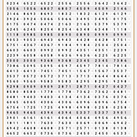
0
2
3
4
7
6
5
2
2
4
6
5
2
2
4
2
5
5
6
2
2
5
5
6
2
3
6
4
2
6
3
6
4
2
6
1
0
5
6
2
1
0
5
6
2
6
8
0
7
7
6
8
0
7
7
4
5
0
9
9
4
5
0
9
9
2
1
4
6
1
2
1
4
6
1
8
6
9
3
3
8
6
9
3
3
1
8
3
2
5
1
8
3
2
5
6
1
2
9
2
6
1
2
9
2
3
9
2
4
6
3
9
2
4
6
5
0
6
6
3
5
0
6
6
3
3
4
9
5
5
3
4
9
5
5
0
1
7
5
3
0
1
7
5
3
0
4
7
4
2
0
4
7
4
2
2
1
6
3
9
2
1
6
3
9
5
3
7
9
7
5
3
7
9
7
6
2
4
5
9
6
2
4
5
9
8
2
5
4
9
8
2
5
4
9
6
3
4
8
3
6
3
4
8
3
1
1
1
8
9
1
1
1
8
9
0
9
8
5
4
0
9
8
5
4
0
8
9
0
9
0
8
9
0
9
0
9
9
9
9
0
9
9
9
9
9
0
5
3
8
9
0
5
3
8
6
9
4
3
7
6
9
4
3
7
4
4
2
8
1
4
4
2
8
1
5
7
5
1
6
5
7
5
1
6
4
3
6
7
4
4
3
6
7
4
9
1
8
4
3
9
1
8
4
3
2
5
0
4
4
2
5
0
4
4
6
6
0
3
3
6
6
0
3
3
0
9
9
2
2
0
9
9
2
2
4
3
5
1
6
4
3
5
1
6
2
2
3
9
3
2
2
3
9
3
6
0
5
8
4
6
0
5
8
4
9
6
3
6
9
9
6
3
6
9
6
2
2
5
7
6
2
2
5
7
3
0
0
0
0
3
0
0
0
0
9
3
6
8
5
9
3
6
8
5
2
3
4
5
9
2
3
4
5
9
7
3
8
6
5
7
3
8
6
5
5
0
9
5
5
5
0
9
5
5
4
5
9
7
7
4
5
9
7
7
7
8
1
4
5
7
8
1
4
5
6
4
1
3
4
6
4
1
3
4
7
4
5
1
6
7
4
5
1
6
1
5
6
7
4
1
5
6
7
4
3
5
3
7
1
3
5
3
7
1
0
5
7
2
9
0
5
7
2
9
3
7
1
3
4
3
7
1
3
4
8
6
4
4
8
8
6
4
4
8
9
5
6
0
6
9
5
6
0
6
9
5
8
3
2
9
5
8
3
2
8
2
9
5
5
8
2
9
5
5
9
2
9
8
8
9
2
9
8
8
0
9
0
9
9
0
9
0
9
9
2
8
7
1
8
2
8
7
1
8
0
4
2
7
9
0
4
2
7
9
8
5
8
0
8
8
5
8
0
8
1
7
7
8
6
1
7
7
8
6
7
3
6
2
8
7
3
6
2
8
0
4
8
1
9
0
4
8
1
9
9
4
0
3
3
9
4
0
3
3
4
1
3
4
7
4
1
3
4
7
0
3
7
6
4
0
3
7
6
4
6
0
6
5
2
6
0
6
5
2
4
3
0
6
6
4
3
0
6
6
6
0
9
6
6
6
0
9
6
6
6
7
5
4
9
6
7
5
4
9
1
7
2
5
7
1
7
2
5
7
4
9
9
8
8
4
9
9
8
8
0
2
5
8
4
0
2
5
8
4
9
4
6
5
2
9
4
6
5
2
4
3
9
4
4
4
3
9
4
4
5
3
3
7
1
5
3
3
7
1
3
9
0
1
1
3
9
0
1
1
6
1
6
1
7
6
1
6
1
7
4
0
6
4
1
4
0
6
4
1
4
9
5
6
2
4
9
5
6
2
1
8
1
1
2
1
8
1
1
2
7
6
3
0
3
7
6
3
0
3
0
0
6
9
6
0
0
6
9
6
6
9
4
2
6
6
9
4
2
6
4
6
0
8
8
4
6
0
8
8
2
5
7
1
8
2
5
7
1
8
0
1
3
8
2
0
1
3
8
2
6
6
5
2
7
6
6
5
2
7
0
7
3
6
9
0
7
3
6
9
2
4
5
0
5
2
4
5
0
5
6
5
3
3
6