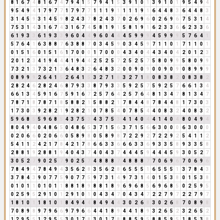
8
1
6
7
4
8
1
6
7
4
7
9
4
1
5
7
9
4
1
5
3
9
1
0
1
3
9
1
0
1
9
5
4
9
4
9
5
4
9
4
1
7
9
7
7
1
7
9
7
7
1
1
1
9
1
1
1
1
9
1
6
4
4
8
3
6
4
4
8
3
3
1
4
5
9
3
1
4
5
9
8
2
4
3
7
8
2
4
3
7
0
2
6
9
6
0
2
6
9
6
7
5
3
1
4
7
5
3
1
4
3
1
6
7
4
3
1
6
7
4
5
8
1
9
1
5
8
1
9
1
6
2
3
3
6
6
2
3
3
6
6
1
9
3
3
6
1
9
3
3
9
6
0
4
4
9
6
0
4
4
4
5
9
9
9
4
5
9
9
9
5
7
6
4
1
5
7
6
4
1
6
3
8
8
7
6
3
8
8
7
0
3
4
5
9
0
3
4
5
9
7
1
1
0
1
7
1
1
0
1
0
1
5
1
6
0
1
5
1
6
1
7
0
0
0
1
7
0
0
0
4
3
4
0
4
4
3
4
0
4
2
0
1
2
3
2
0
1
2
3
4
1
9
4
4
4
1
9
4
4
2
5
2
5
7
2
5
2
5
7
5
8
0
9
9
5
8
0
9
9
7
3
2
1
3
7
3
2
1
3
6
4
8
3
2
6
4
8
3
2
0
0
9
0
9
0
0
9
0
9
0
8
9
9
9
0
8
9
9
9
2
6
4
1
5
2
6
4
1
5
3
2
7
1
8
3
2
7
1
8
0
8
3
8
2
0
8
3
8
2
2
8
2
4
6
2
8
2
4
6
8
7
9
3
3
8
7
9
3
3
5
9
2
5
7
5
9
2
5
7
6
6
1
3
4
6
6
1
3
4
5
9
1
6
7
5
9
1
6
7
2
5
7
6
4
2
5
7
6
4
8
1
3
4
7
8
1
3
4
7
7
8
7
1
8
7
8
7
1
8
5
8
8
2
1
5
8
8
2
1
7
8
4
4
8
7
8
4
4
8
1
7
3
0
3
1
7
3
0
3
9
2
8
2
1
9
2
8
2
1
0
7
8
5
4
0
7
8
5
4
4
0
8
3
2
4
0
8
3
2
5
9
6
8
5
5
9
6
8
5
4
3
7
5
3
4
3
7
5
3
4
1
4
0
4
4
1
4
0
4
8
0
4
9
4
8
0
4
9
4
0
4
8
6
5
0
4
8
6
5
3
7
1
5
6
3
7
1
5
6
6
3
0
0
0
6
3
0
0
0
0
2
0
6
6
0
2
0
6
6
0
5
8
9
8
0
5
8
9
8
7
2
2
9
2
7
2
2
9
2
5
4
1
1
2
5
4
1
1
2
4
2
1
7
8
4
2
1
7
8
6
6
3
3
6
6
6
3
3
6
9
3
3
5
8
9
3
3
5
8
2
8
8
1
9
2
8
8
1
9
4
0
4
3
7
4
0
4
3
7
4
4
4
5
9
4
4
4
5
9
3
0
5
2
7
3
0
5
2
7
9
0
2
5
7
9
0
2
5
7
4
8
8
8
7
4
8
8
8
7
7
0
6
9
6
7
0
6
9
6
7
8
4
9
4
7
8
4
9
4
3
5
6
2
8
3
5
6
2
8
6
5
5
5
1
6
5
5
5
1
3
7
8
4
3
3
7
8
4
3
9
0
7
7
5
9
0
7
7
5
9
7
3
1
4
9
7
3
1
4
0
1
5
3
8
0
1
5
3
8
0
1
0
1
1
0
1
0
1
1
8
8
1
8
9
8
8
1
8
9
6
9
6
8
5
6
9
6
8
5
0
2
5
9
5
0
2
5
9
5
2
9
1
0
1
2
9
1
0
1
0
4
3
4
7
0
4
3
4
7
2
2
7
9
7
2
2
7
9
7
1
8
1
0
1
1
8
1
0
1
8
4
9
4
4
8
4
9
4
4
3
0
2
6
8
3
0
2
6
8
7
0
8
9
8
7
0
8
9
8
9
7
9
6
6
9
7
9
6
6
4
4
1
8
9
4
4
1
8
9
3
2
6
5
2
3
2
6
5
2
1
2
9
5
5
1
2
9
5
5
3
0
1
7
8
3
0
1
7
8
8
8
5
9
5
8
8
5
9
5
1
8
5
3
8