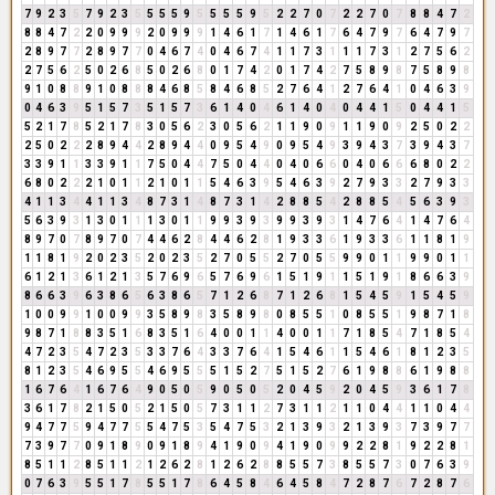
7
9
2
3
5
7
9
2
3
5
5
5
5
9
5
5
5
5
9
5
2
2
7
0
7
2
2
7
0
7
8
8
4
7
2
8
8
4
7
2
2
0
9
9
9
2
0
9
9
9
1
4
6
1
7
1
4
6
1
7
6
4
7
9
7
6
4
7
9
7
2
8
9
7
7
2
8
9
7
7
0
4
6
7
4
0
4
6
7
4
1
1
7
3
1
1
1
7
3
1
2
7
5
6
2
2
7
5
6
2
5
0
2
6
8
5
0
2
6
8
0
1
7
4
2
0
1
7
4
2
7
5
8
9
8
7
5
8
9
8
9
1
0
8
8
9
1
0
8
8
8
4
6
8
5
8
4
6
8
5
2
7
6
4
1
2
7
6
4
1
0
4
6
3
9
0
4
6
3
9
5
1
5
7
3
5
1
5
7
3
6
1
4
0
4
6
1
4
0
4
0
4
4
1
5
0
4
4
1
5
5
2
1
7
8
5
2
1
7
8
3
0
5
6
2
3
0
5
6
2
1
1
9
0
9
1
1
9
0
9
2
5
0
2
2
2
5
0
2
2
2
8
9
4
4
2
8
9
4
4
0
9
5
4
9
0
9
5
4
9
3
9
4
3
7
3
9
4
3
7
3
3
9
1
1
3
3
9
1
1
7
5
0
4
4
7
5
0
4
4
0
4
0
6
6
0
4
0
6
6
6
8
0
2
2
6
8
0
2
2
2
1
0
1
1
2
1
0
1
1
5
4
6
3
9
5
4
6
3
9
2
7
9
3
3
2
7
9
3
3
4
1
1
3
4
4
1
1
3
4
8
7
3
1
4
8
7
3
1
4
2
8
8
5
4
2
8
8
5
4
5
6
3
9
3
5
6
3
9
3
1
3
0
1
1
1
3
0
1
1
9
9
3
9
3
9
9
3
9
3
1
4
7
6
4
1
4
7
6
4
8
9
7
0
7
8
9
7
0
7
4
4
6
2
8
4
4
6
2
8
1
9
3
3
6
1
9
3
3
6
1
1
8
1
9
1
1
8
1
9
2
0
2
3
5
2
0
2
3
5
2
7
0
5
5
2
7
0
5
5
9
9
0
1
1
9
9
0
1
1
6
1
2
1
3
6
1
2
1
3
5
7
6
9
6
5
7
6
9
6
1
5
1
9
1
1
5
1
9
1
8
6
6
3
9
8
6
6
3
9
6
3
8
6
5
6
3
8
6
5
7
1
2
6
8
7
1
2
6
8
1
5
4
5
9
1
5
4
5
9
1
0
0
9
9
1
0
0
9
9
3
5
8
9
8
3
5
8
9
8
0
8
5
5
1
0
8
5
5
1
9
8
7
1
8
9
8
7
1
8
8
3
5
1
6
8
3
5
1
6
4
0
0
1
1
4
0
0
1
1
7
1
8
5
4
7
1
8
5
4
4
7
2
3
5
4
7
2
3
5
3
3
7
6
4
3
3
7
6
4
1
5
4
6
1
1
5
4
6
1
8
1
2
3
5
8
1
2
3
5
4
6
9
5
5
4
6
9
5
5
5
1
5
2
7
5
1
5
2
7
6
1
9
8
8
6
1
9
8
8
1
6
7
6
4
1
6
7
6
4
9
0
5
0
5
9
0
5
0
5
2
0
4
5
9
2
0
4
5
9
3
6
1
7
8
3
6
1
7
8
2
1
5
0
5
2
1
5
0
5
7
3
1
1
2
7
3
1
1
2
1
1
0
4
4
1
1
0
4
4
9
4
7
7
5
9
4
7
7
5
5
4
7
5
3
5
4
7
5
3
2
1
3
9
3
2
1
3
9
3
7
3
9
7
7
7
3
9
7
7
0
9
1
8
9
0
9
1
8
9
4
1
9
0
9
4
1
9
0
9
9
2
2
8
1
9
2
2
8
1
8
5
1
1
2
8
5
1
1
2
1
2
6
2
8
1
2
6
2
8
8
5
5
7
3
8
5
5
7
3
0
7
6
3
9
0
7
6
3
9
5
5
1
7
8
5
5
1
7
8
6
4
5
8
4
6
4
5
8
4
7
2
8
7
6
7
2
8
7
6