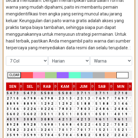
secara mendalam. Dengan menampilkan data dalam format
warna yang mudah dipahami, paito ini membantu pemain
mengidentifikasi tren angka yang sering muncul atau jarang
keluar. Keunggulan dari paito warna gratis adalah akses yang
praktis tanpa biaya tambahan, sehingga siapa pun dapat
menggunakannya untuk menyusun strategi permainan. Untuk
hasil terbaik, pastikan Anda mengambil paito warna dari sumber
terpercaya yang menyediakan data resmi dan selalu terupdate. :
CLEAR
SEN
SEL
RAB
KAM
JUM
SAB
MIN
D
D
D
D
D
D
D
5
4
7
3
1
5
4
7
3
1
5
5
0
0
0
5
5
0
0
0
3
7
1
1
2
3
7
1
1
2
2
7
1
0
1
2
7
1
0
1
6
7
9
8
8
6
7
9
8
8
2
3
1
3
4
2
3
1
3
4
7
6
9
7
7
7
6
9
7
7
8
8
9
9
9
8
8
9
9
9
1
2
9
2
2
1
2
9
2
2
5
1
8
8
7
5
1
8
8
7
3
1
4
6
1
3
1
4
6
1
0
2
2
6
8
0
2
2
6
8
7
8
0
3
3
7
8
0
3
3
2
4
8
6
5
2
4
8
6
5
5
6
0
2
2
5
6
0
2
2
3
5
1
1
2
3
5
1
1
2
0
5
0
1
1
0
5
0
1
1
4
0
1
9
1
4
0
1
9
1
3
0
8
9
8
3
0
8
9
8
4
2
1
3
4
4
2
1
3
4
9
6
1
1
2
9
6
1
1
2
8
9
2
8
1
8
9
2
8
1
1
6
9
8
8
1
6
9
8
8
4
5
2
2
4
4
5
2
2
4
7
5
8
2
1
7
5
8
2
1
3
2
4
1
5
3
2
4
1
5
7
0
1
7
8
7
0
1
7
8
1
5
2
1
3
1
5
2
1
3
3
5
9
9
9
3
5
9
9
9
5
7
0
4
4
5
7
0
4
4
5
8
5
2
7
5
8
5
2
7
2
2
4
2
6