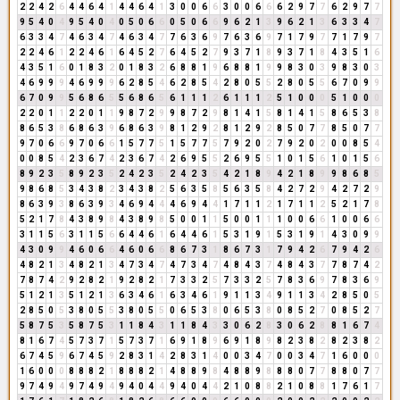
2
2
4
2
6
4
4
6
4
1
4
4
6
4
1
3
0
0
6
6
3
0
0
6
6
6
2
9
7
7
6
2
9
7
7
9
5
4
0
4
9
5
4
0
4
0
5
0
6
6
0
5
0
6
6
9
6
2
1
3
9
6
2
1
3
6
3
3
4
7
6
3
3
4
7
4
6
3
4
7
4
6
3
4
7
7
6
3
6
9
7
6
3
6
9
7
1
7
9
7
7
1
7
9
7
2
2
4
6
1
2
2
4
6
1
6
4
5
2
7
6
4
5
2
7
9
3
7
1
8
9
3
7
1
8
4
3
5
1
6
4
3
5
1
6
0
1
8
3
2
0
1
8
3
2
6
8
8
1
9
6
8
8
1
9
9
8
3
0
3
9
8
3
0
3
4
6
9
9
9
4
6
9
9
9
6
2
8
5
4
6
2
8
5
4
2
8
0
5
5
2
8
0
5
5
6
7
0
9
9
6
7
0
9
9
5
6
8
6
5
5
6
8
6
5
6
1
1
1
2
6
1
1
1
2
5
1
0
0
0
5
1
0
0
0
2
2
0
1
1
2
2
0
1
1
9
8
7
2
9
9
8
7
2
9
8
1
4
1
5
8
1
4
1
5
8
6
5
3
8
8
6
5
3
8
6
8
6
3
9
6
8
6
3
9
8
1
2
9
2
8
1
2
9
2
8
5
0
7
7
8
5
0
7
7
9
7
0
6
6
9
7
0
6
6
1
5
7
7
5
1
5
7
7
5
7
9
2
0
2
7
9
2
0
2
0
0
8
5
4
0
0
8
5
4
2
3
6
7
4
2
3
6
7
4
2
6
9
5
5
2
6
9
5
5
1
0
1
5
6
1
0
1
5
6
8
9
2
3
5
8
9
2
3
5
2
4
2
3
5
2
4
2
3
5
4
2
1
8
9
4
2
1
8
9
9
8
6
8
5
9
8
6
8
5
3
4
3
8
2
3
4
3
8
2
5
6
3
5
8
5
6
3
5
8
4
2
7
2
9
4
2
7
2
9
8
6
3
9
3
8
6
3
9
3
4
6
9
4
4
4
6
9
4
4
1
7
1
1
2
1
7
1
1
2
5
2
1
7
8
5
2
1
7
8
4
3
8
9
8
4
3
8
9
8
5
0
0
1
1
5
0
0
1
1
1
0
0
6
6
1
0
0
6
6
3
1
1
5
6
3
1
1
5
6
6
4
4
6
1
6
4
4
6
1
5
3
1
9
1
5
3
1
9
1
4
3
0
9
9
4
3
0
9
9
4
6
0
6
6
4
6
0
6
6
8
6
7
3
1
8
6
7
3
1
7
9
4
2
6
7
9
4
2
6
4
8
2
1
3
4
8
2
1
3
4
7
3
4
7
4
7
3
4
7
4
8
4
3
7
4
8
4
3
7
7
8
7
4
2
7
8
7
4
2
9
2
8
2
1
9
2
8
2
1
7
3
3
2
5
7
3
3
2
5
7
8
3
6
9
7
8
3
6
9
5
1
2
1
3
5
1
2
1
3
6
3
4
6
1
6
3
4
6
1
9
1
1
3
4
9
1
1
3
4
2
8
5
0
5
2
8
5
0
5
3
8
0
5
5
3
8
0
5
5
0
6
5
3
8
0
6
5
3
8
0
8
5
2
7
0
8
5
2
7
5
8
7
5
3
5
8
7
5
3
1
1
8
4
3
1
1
8
4
3
3
0
6
2
8
3
0
6
2
8
8
1
6
7
4
8
1
6
7
4
5
7
3
7
1
5
7
3
7
1
6
9
1
8
9
6
9
1
8
9
8
2
3
8
2
8
2
3
8
2
6
7
4
5
9
6
7
4
5
9
2
8
3
1
4
2
8
3
1
4
0
0
3
4
7
0
0
3
4
7
1
6
0
0
0
1
6
0
0
0
8
8
8
2
1
8
8
8
2
1
4
8
8
9
8
4
8
8
9
8
8
8
0
7
7
8
8
0
7
7
9
7
4
9
4
9
7
4
9
4
9
4
0
4
4
9
4
0
4
4
2
1
0
8
8
2
1
0
8
8
1
7
6
1
7