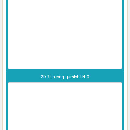
2D Belakang - jumlah LN:
0