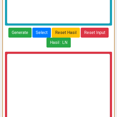
Hasil : LN