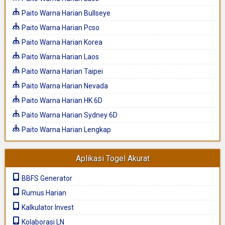
Paito Warna Harian Bullseye
Paito Warna Harian Pcso
Paito Warna Harian Korea
Paito Warna Harian Laos
Paito Warna Harian Taipei
Paito Warna Harian Nevada
Paito Warna Harian HK 6D
Paito Warna Harian Sydney 6D
Paito Warna Harian Lengkap
Aplikasi Togel Akurat
BBFS Generator
Rumus Harian
Kalkulator Invest
Kolaborasi LN