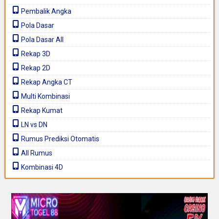
Pembalik Angka
Pola Dasar
Pola Dasar All
Rekap 3D
Rekap 2D
Rekap Angka CT
Multi Kombinasi
Rekap Kumat
LN vs DN
Rumus Prediksi Otomatis
All Rumus
Kombinasi 4D