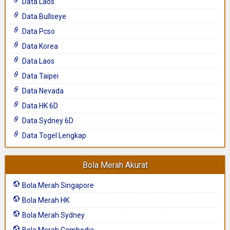
Data Laos
Data Bullseye
Data Pcso
Data Korea
Data Laos
Data Taipei
Data Nevada
Data HK 6D
Data Sydney 6D
Data Togel Lengkap
Bola Merah Akurat
Bola Merah Singapore
Bola Merah HK
Bola Merah Sydney