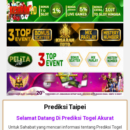
Prediksi Taipei
Selamat Datang Di Prediksi Togel Akurat
Untuk Sahabat yang mencari informasi tentang Prediksi Togel