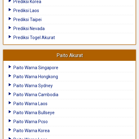
Prediksi Korea
Prediksi Laos
Prediksi Taipei
Prediksi Nevada
Prediksi Togel Akurat
Paito Akurat
Paito Warna Singapore
Paito Warna Hongkong
Paito Warna Sydney
Paito Warna Cambodia
Paito Warna Laos
Paito Warna Bullseye
Paito Warna Pcso
Paito Warna Korea