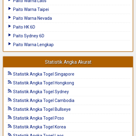
Paito Warna Laos
Paito Warna Taipei
Paito Warna Nevada
Paito HK 6D
Paito Sydney 6D
Paito Warna Lengkap
Statistik Angka Akurat
Statistik Angka Togel Singapore
Statistik Angka Togel Hongkong
Statistik Angka Togel Sydney
Statistik Angka Togel Cambodia
Statistik Angka Togel Bullseye
Statistik Angka Togel Pcso
Statistik Angka Togel Korea
Statistik Angka Togel Laos