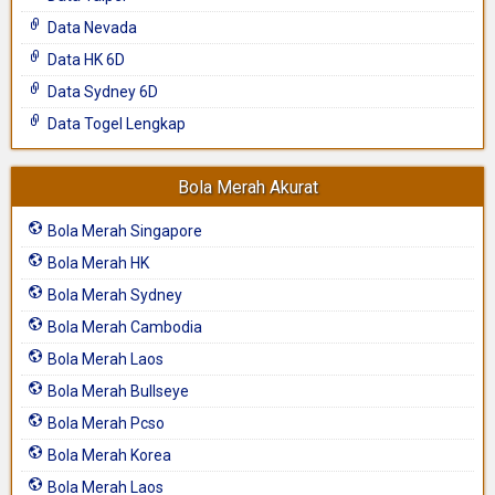
Data Nevada
Data HK 6D
Data Sydney 6D
Data Togel Lengkap
Bola Merah Akurat
Bola Merah Singapore
Bola Merah HK
Bola Merah Sydney
Bola Merah Cambodia
Bola Merah Laos
Bola Merah Bullseye
Bola Merah Pcso
Bola Merah Korea
Bola Merah Laos