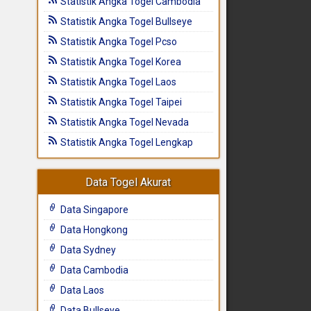
Statistik Angka Togel Cambodia
Statistik Angka Togel Bullseye
Statistik Angka Togel Pcso
Statistik Angka Togel Korea
Statistik Angka Togel Laos
Statistik Angka Togel Taipei
Statistik Angka Togel Nevada
Statistik Angka Togel Lengkap
Data Togel Akurat
Data Singapore
Data Hongkong
Data Sydney
Data Cambodia
Data Laos
Data Bullseye