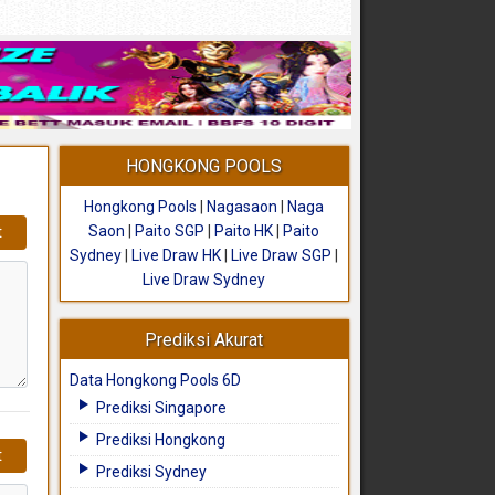
HONGKONG POOLS
Hongkong Pools
|
Nagasaon
|
Naga
Saon
|
Paito SGP
|
Paito HK
|
Paito
t
Sydney
|
Live Draw HK
|
Live Draw SGP
|
Live Draw Sydney
Prediksi Akurat
Data Hongkong Pools 6D
Prediksi Singapore
Prediksi Hongkong
t
Prediksi Sydney