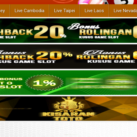
ney
Live Cambodia
Live Taipei
Live Laos
Live Nevad