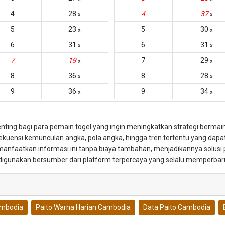
4
28
4
37
x
x
5
23
5
30
x
x
6
31
6
31
x
x
7
19
7
29
x
x
8
36
8
28
x
x
9
36
9
34
x
x
enting bagi para pemain togel yang ingin meningkatkan strategi bermain
frekuensi kemunculan angka, pola angka, hingga tren tertentu yang d
anfaatkan informasi ini tanpa biaya tambahan, menjadikannya solusi p
ng digunakan bersumber dari platform terpercaya yang selalu memperbar
ambodia
Paito Warna Harian Cambodia
Data Paito Cambodia