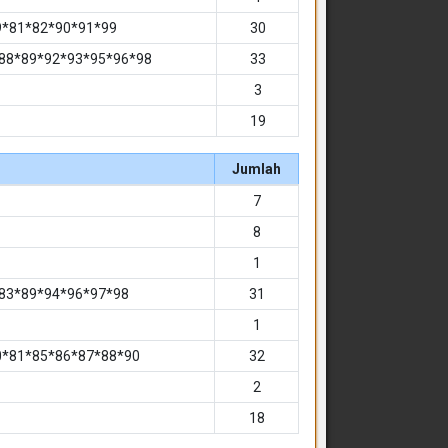
9*81*82*90*91*99
30
88*89*92*93*95*96*98
33
3
19
Jumlah
7
8
1
83*89*94*96*97*98
31
1
0*81*85*86*87*88*90
32
2
18