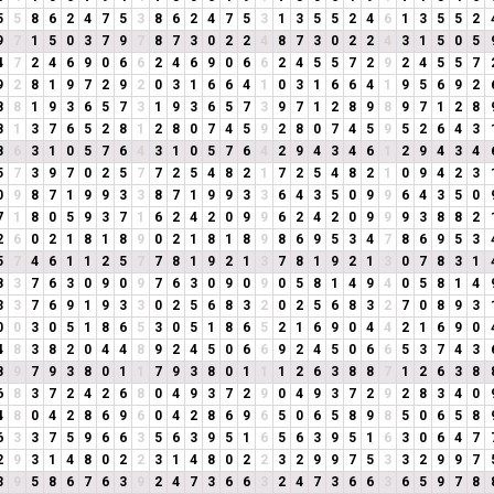
5
5
8
6
2
4
7
5
3
8
6
2
4
7
5
3
1
3
5
5
2
4
6
1
3
5
5
2
9
7
1
5
0
3
7
9
7
8
7
3
0
2
2
4
8
7
3
0
2
2
4
3
1
5
0
5
4
7
2
4
6
9
0
6
6
2
4
6
9
0
6
6
2
4
5
5
7
2
9
2
4
5
5
7
9
2
8
1
9
7
2
9
2
0
3
1
6
6
4
1
0
3
1
6
6
4
1
9
5
6
9
2
8
8
1
9
3
6
5
7
3
1
9
3
6
5
7
3
9
7
1
2
8
9
8
9
7
1
2
8
8
1
3
7
6
5
2
8
1
2
8
0
7
4
5
9
2
8
0
7
4
5
9
5
2
6
4
3
8
6
3
1
0
5
7
6
4
3
1
0
5
7
6
4
2
9
4
3
4
6
1
2
9
4
3
4
5
7
3
9
7
0
2
5
7
7
2
5
4
8
2
1
7
2
5
4
8
2
1
0
9
4
2
3
0
9
8
7
1
9
9
3
3
8
7
1
9
9
3
3
6
4
3
5
0
9
9
6
4
3
5
0
7
1
8
0
5
9
3
7
1
6
2
4
2
0
9
9
6
2
4
2
0
9
9
9
3
8
8
2
2
6
0
2
1
8
1
8
9
0
2
1
8
1
8
9
8
6
9
5
3
4
7
8
6
9
5
3
5
7
4
6
1
1
2
5
7
7
8
1
9
2
1
3
7
8
1
9
2
1
3
0
7
8
3
1
8
3
7
6
3
0
9
0
9
7
6
3
0
9
0
9
0
5
8
1
4
9
4
0
5
8
1
4
3
3
7
6
9
1
9
3
3
0
2
5
6
8
3
2
0
2
5
6
8
3
2
7
0
8
9
3
0
0
3
0
5
1
8
6
5
3
0
5
1
8
6
5
2
1
6
9
0
4
4
2
1
6
9
0
4
8
3
8
2
0
4
4
8
9
2
4
5
0
6
6
9
2
4
5
0
6
6
5
3
7
4
3
8
9
7
9
3
8
0
1
1
7
9
3
8
0
1
1
1
2
6
3
8
8
7
1
2
6
3
8
6
8
3
7
2
4
2
6
8
0
4
9
3
7
2
9
0
4
9
3
7
2
9
2
8
3
4
0
4
8
0
4
2
8
6
9
6
0
4
2
8
6
9
6
5
0
6
5
8
9
8
5
0
6
5
8
6
3
3
7
5
9
6
6
3
5
6
3
9
5
1
6
5
6
3
9
5
1
6
3
0
6
4
7
2
9
3
1
4
8
0
2
2
3
1
4
8
0
2
2
3
2
9
9
7
5
3
3
2
9
9
7
3
9
5
8
6
7
6
3
9
2
4
7
3
6
6
3
2
4
7
3
6
6
3
6
5
9
7
8