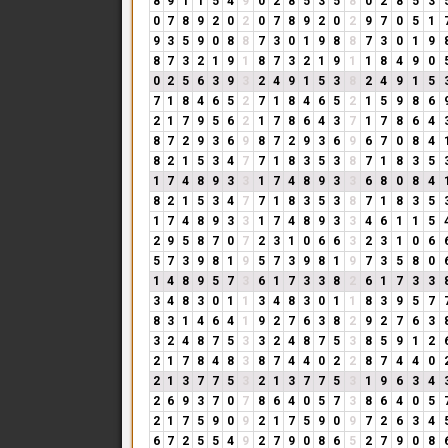
8
9
1
1
5
4
9
0
2
8
5
3
5
8
0
2
8
5
3
0
7
8
9
2
0
2
0
7
8
9
2
0
2
9
7
0
5
1
9
3
5
9
0
8
8
7
3
0
1
9
8
8
7
3
0
1
9
8
7
3
2
1
9
1
8
7
3
2
1
9
1
1
8
4
9
0
0
2
5
6
3
9
3
2
4
9
1
5
3
8
2
4
9
1
5
7
1
8
4
6
5
2
7
1
8
4
6
5
2
1
5
9
8
6
2
1
7
9
5
6
2
1
7
8
6
4
3
7
1
7
8
6
4
8
7
2
9
3
6
9
8
7
2
9
3
6
9
6
7
0
8
4
8
2
1
5
3
4
7
7
1
8
3
5
3
8
7
1
8
3
5
1
7
4
8
9
3
3
1
7
4
8
9
3
3
6
8
0
8
4
8
2
1
5
3
4
7
7
1
8
3
5
3
8
7
1
8
3
5
1
7
4
8
9
3
3
1
7
4
8
9
3
3
4
6
1
1
5
2
9
5
8
7
0
7
2
3
1
0
6
6
3
2
3
1
0
6
5
7
3
9
8
1
9
5
7
3
9
8
1
9
7
3
5
8
0
1
4
8
9
5
7
3
6
1
7
3
3
8
2
6
1
7
3
3
3
4
8
3
0
1
1
3
4
8
3
0
1
1
8
3
9
5
7
8
3
1
4
6
4
1
9
2
7
6
3
8
2
9
2
7
6
3
3
2
4
8
7
5
3
3
2
4
8
7
5
3
8
5
9
1
2
2
1
7
8
4
8
3
8
7
4
4
0
2
2
8
7
4
4
0
2
1
3
7
7
5
3
2
1
3
7
7
5
3
1
9
6
3
4
2
6
9
3
7
0
7
8
6
4
0
5
7
3
8
6
4
0
5
2
1
7
5
9
0
9
2
1
7
5
9
0
9
7
2
6
3
4
6
7
2
5
5
4
9
2
7
9
0
8
6
5
2
7
9
0
8