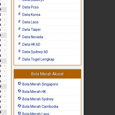
4
6
Data Pcso
9
5
Data Korea
2
9
6
8
Data Laos
9
8
Data Taipei
1
4
6
1
Data Nevada
1
4
Data HK 6D
9
9
1
3
Data Sydney 6D
4
7
Data Togel Lengkap
4
5
9
4
1
4
Bola Merah Akurat
4
4
6
9
Bola Merah Singapore
8
7
Bola Merah HK
9
9
9
8
Bola Merah Sydney
7
5
Bola Merah Cambodia
5
3
8
7
Bola Merah Laos