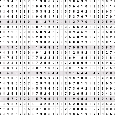
7
7
3
4
5
1
0
7
7
1
3
8
6
9
2
2
1
3
8
6
9
2
2
1
5
3
0
7
6
1
9
0
3
6
8
4
3
9
0
3
6
8
4
3
8
3
6
4
1
0
1
8
3
6
4
1
8
2
6
5
7
2
3
8
2
5
3
8
2
0
2
2
5
3
8
2
0
2
2
2
0
1
6
3
8
8
9
4
5
1
7
1
8
9
4
5
1
7
1
8
4
5
3
7
0
7
7
4
5
3
7
0
0
1
8
2
4
5
1
0
1
8
1
3
7
7
0
7
8
1
3
7
7
0
7
2
1
0
5
9
9
4
8
7
1
6
5
1
6
8
7
1
6
5
1
6
3
7
6
5
2
4
6
3
7
6
5
2
8
8
7
2
8
9
9
8
8
5
8
9
4
6
2
8
5
8
9
4
6
2
8
1
9
3
6
8
6
2
2
8
3
1
6
0
6
2
8
3
1
6
0
6
7
6
4
0
2
8
1
7
6
4
0
2
2
1
5
3
4
8
8
2
1
3
9
8
0
7
2
9
3
9
8
0
7
2
9
5
3
0
8
1
8
8
1
9
0
8
3
6
9
1
9
0
8
3
6
9
1
7
0
8
3
5
8
1
7
0
8
3
9
6
3
1
7
9
6
9
6
9
1
2
8
8
2
1
9
1
2
8
8
2
1
4
6
3
2
7
5
9
7
8
2
3
4
3
7
7
8
2
3
4
3
7
1
6
9
1
8
4
3
1
6
9
1
8
8
5
2
3
1
1
6
8
5
7
2
8
8
0
6
6
7
2
8
8
0
6
6
8
1
6
9
6
1
8
0
1
7
0
5
7
3
0
1
7
0
5
7
3
3
8
1
7
5
2
7
3
8
1
7
5
9
1
6
8
5
7
1
9
1
3
9
1
6
4
4
8
3
9
1
6
4
4
8
4
7
3
2
8
2
8
7
8
5
9
2
1
3
7
8
5
9
2
1
3
0
3
9
7
8
8
7
0
3
9
7
8
7
4
3
8
5
6
6
7
4
2
9
7
8
1
1
2
2
9
7
8
1
1
2
8
0
1
6
5
6
8
5
3
8
4
9
6
6
5
3
8
4
9
6
6
8
7
3
6
9
2
2
8
7
3
6
9
8
5
2
5
3
1
6
8
5
7
5
2
6
5
3
8
7
5
2
6
5
3
8
4
9
0
4
3
1
8
5
7
0
8
2
3
5
5
7
0
8
2
3
5
5
1
9
4
8
3
2
5
1
9
4
8
1
4
9
2
6
7
3
1
4
1
4
2
8
5
5
1
1
4
2
8
5
5
1
7
8
0
4
3
2
2
3
1
8
8
5
6
2
3
1
8
8
5
6
2
2
7
8
8
0
6
6
2
7
8
8
0
4
4
1
0
6
7
9
4
4
7
3
0
6
1
9
1
7
3
0
6
1
9
1
7
1
3
4
6