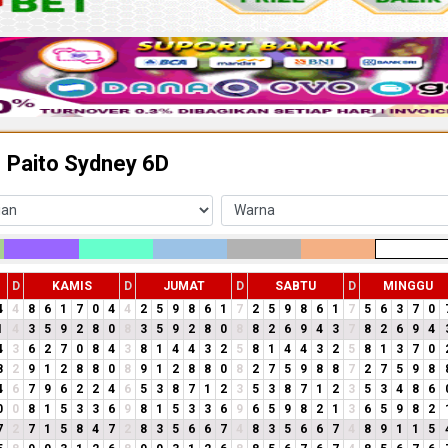
Paito Sydney 6D
D
KAMIS
D
JUMAT
D
SABTU
D
MINGGU
4
4
8
6
1
7
0
4
4
2
5
9
8
6
1
7
2
5
9
8
6
1
7
5
6
3
7
0
1
4
3
5
9
2
8
0
8
3
5
9
2
8
0
8
8
2
6
9
4
3
7
8
2
6
9
4
4
3
6
2
7
0
8
4
3
8
1
4
4
3
2
5
8
1
4
4
3
2
5
8
1
3
7
0
8
2
9
1
2
8
8
0
8
9
1
2
8
8
0
8
2
7
5
9
8
8
7
2
7
5
9
8
4
6
7
9
6
2
2
4
6
5
3
8
7
1
2
3
5
3
8
7
1
2
3
5
3
4
8
6
0
0
8
1
5
3
3
6
9
8
1
5
3
3
6
9
6
5
9
8
2
1
3
6
5
9
8
2
7
2
7
1
5
8
4
7
2
8
3
5
6
6
7
4
8
3
5
6
6
7
4
8
9
1
1
5