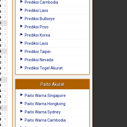
7
4
Prediksi Cambodia
8
8
Prediksi Laos
6
5
9
3
Prediksi Bullseye
0
8
Prediksi Pcso
6
2
7
4
Prediksi Korea
4
7
Prediksi Laos
8
9
4
7
Prediksi Taipei
8
9
Prediksi Nevada
0
7
Prediksi Togel Akurat
4
8
7
3
3
6
Paito Akurat
4
1
4
5
Paito Warna Singapore
8
3
4
8
Paito Warna Hongkong
0
7
Paito Warna Sydney
6
7
4
9
Paito Warna Cambodia
9
1