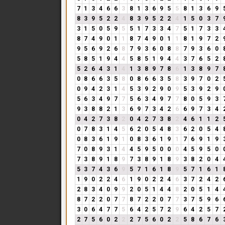
7
1
3
4
6
6
3
8
1
3
6
9
5
5
8
1
3
6
9
8
3
9
5
2
2
4
8
3
9
5
2
2
4
1
5
0
3
7
3
1
5
0
5
9
5
5
1
7
3
3
4
7
5
1
7
3
3
8
7
4
9
0
1
1
8
7
4
9
0
1
1
8
1
9
7
2
9
5
6
9
2
6
8
7
9
3
6
0
8
8
7
9
3
6
0
5
8
5
1
9
4
4
5
8
5
1
9
4
4
3
7
6
5
2
5
2
6
4
3
1
4
1
3
8
9
7
8
6
1
3
8
9
7
0
8
6
6
3
5
8
0
8
6
6
3
5
8
3
9
7
0
2
0
9
4
2
3
1
4
5
3
9
2
9
0
9
5
3
9
2
9
5
6
3
4
9
7
7
5
6
3
4
9
7
7
8
0
5
9
3
9
3
8
8
2
1
3
6
9
7
3
4
2
6
6
9
7
3
4
0
4
2
7
3
8
2
0
4
2
7
3
8
2
4
6
1
1
2
0
7
8
3
1
4
5
6
2
0
5
4
8
3
6
2
0
5
4
0
8
3
6
1
9
1
0
8
3
6
1
9
1
7
6
9
1
9
7
0
8
9
3
1
4
4
5
9
5
0
0
0
4
5
9
5
0
7
3
8
9
1
8
9
7
3
8
9
1
8
9
3
8
2
0
4
5
3
7
4
3
6
9
5
7
1
6
1
8
9
5
7
1
6
1
1
9
0
2
2
4
6
1
9
0
2
2
4
6
3
7
2
4
2
2
8
3
4
0
9
9
2
0
5
1
4
4
8
2
0
5
1
4
8
7
2
2
0
7
7
8
7
2
2
0
7
7
3
7
5
9
6
3
0
6
4
7
7
5
6
4
2
5
7
2
9
6
4
2
5
7
2
7
5
6
0
2
2
2
7
5
6
0
2
2
5
8
6
7
6