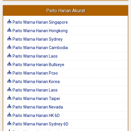
Paito Harian Akurat
Paito Warna Harian Singapore
Paito Warna Harian Hongkong
Paito Warna Harian Sydney
Paito Warna Harian Cambodia
Paito Warna Harian Laos
Paito Warna Harian Bullseye
Paito Warna Harian Pcso
Paito Warna Harian Korea
Paito Warna Harian Laos
Paito Warna Harian Taipei
Paito Warna Harian Nevada
Paito Warna Harian HK 6D
Paito Warna Harian Sydney 6D