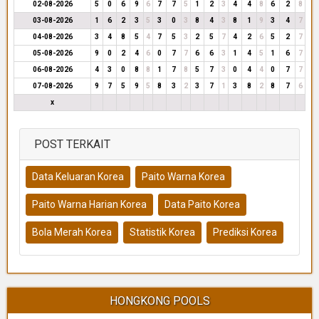
02-08-2026
5
0
6
9
6
7
7
5
1
2
3
4
4
8
6
2
8
03-08-2026
1
6
2
3
5
3
0
3
8
4
3
8
1
9
3
4
7
04-08-2026
3
4
8
5
4
7
5
3
2
5
7
4
2
6
5
2
7
05-08-2026
9
0
2
4
6
0
7
7
6
6
3
1
4
5
1
6
7
06-08-2026
4
3
0
8
8
1
7
8
5
7
3
0
4
4
0
7
7
07-08-2026
9
7
5
9
5
8
3
2
3
7
1
3
8
2
8
7
6
x
POST TERKAIT
Data Keluaran Korea
Paito Warna Korea
Paito Warna Harian Korea
Data Paito Korea
Bola Merah Korea
Statistik Korea
Prediksi Korea
HONGKONG POOLS