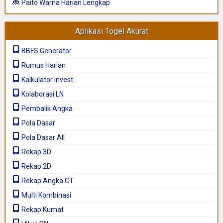
Paito Warna Harian Lengkap
Aplikasi Togel Akurat
BBFS Generator
Rumus Harian
Kalkulator Invest
Kolaborasi LN
Pembalik Angka
Pola Dasar
Pola Dasar All
Rekap 3D
Rekap 2D
Rekap Angka CT
Multi Kombinasi
Rekap Kumat