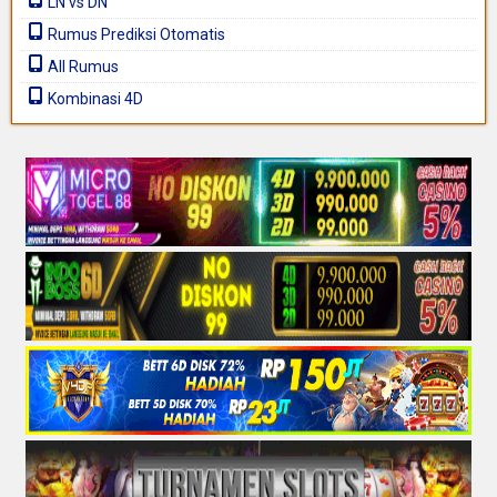
LN vs DN
Rumus Prediksi Otomatis
All Rumus
Kombinasi 4D