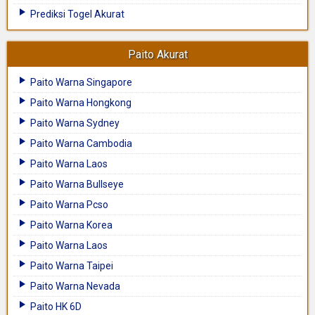
Prediksi Togel Akurat
Paito Akurat
Paito Warna Singapore
Paito Warna Hongkong
Paito Warna Sydney
Paito Warna Cambodia
Paito Warna Laos
Paito Warna Bullseye
Paito Warna Pcso
Paito Warna Korea
Paito Warna Laos
Paito Warna Taipei
Paito Warna Nevada
Paito HK 6D