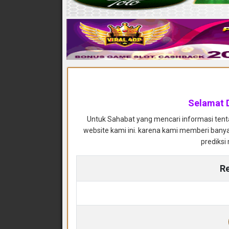
Selamat D
Untuk Sahabat yang mencari informasi tenta
website kami ini. karena kami memberi banya
prediksi
Re