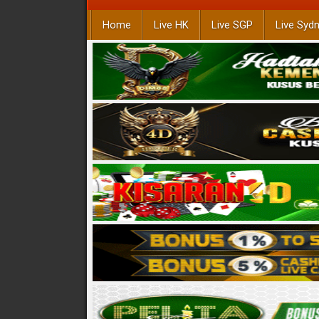
Home
Live HK
Live SGP
Live Syd