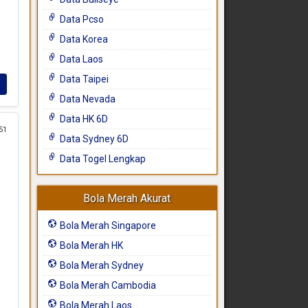
Data Pcso
Data Korea
Data Laos
Data Taipei
s
Data Nevada
Data HK 6D
51
Data Sydney 6D
Data Togel Lengkap
Bola Merah Akurat
Bola Merah Singapore
Bola Merah HK
Bola Merah Sydney
Bola Merah Cambodia
Bola Merah Laos