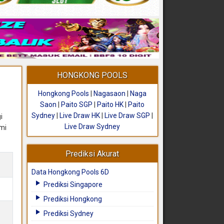
HONGKONG POOLS
Hongkong Pools
|
Nagasaon
|
Naga
Saon
|
Paito SGP
|
Paito HK
|
Paito
Sydney
|
Live Draw HK
|
Live Draw SGP
|
i
Live Draw Sydney
mi
Prediksi Akurat
Data Hongkong Pools 6D
Prediksi Singapore
Prediksi Hongkong
Prediksi Sydney