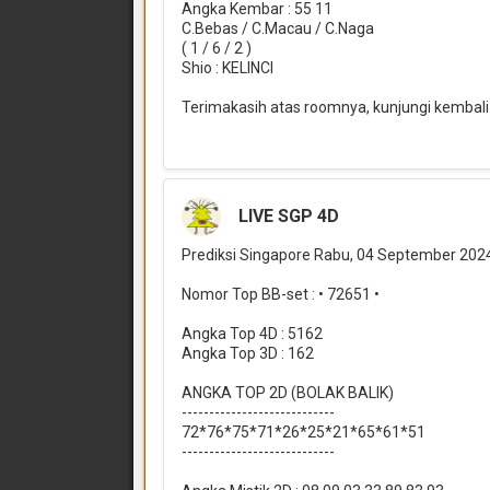
Angka Kembar : 55 11
C.Bebas / C.Macau / C.Naga
( 1 / 6 / 2 )
Shio : KELINCI
Terimakasih atas roomnya, kunjungi kembali 
LIVE SGP 4D
Prediksi Singapore Rabu, 04 September 202
Nomor Top BB-set : • 72651 •
Angka Top 4D : 5162
Angka Top 3D : 162
ANGKA TOP 2D (BOLAK BALIK)
----------------------------
72*76*75*71*26*25*21*65*61*51
----------------------------