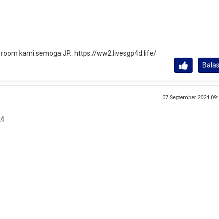
room kami semoga JP.. https://ww2.livesgp4d.life/
Bala
07 September 2024 09:
24