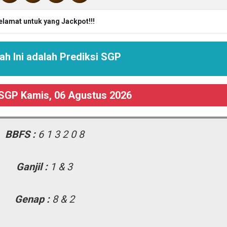
elamat untuk yang Jackpot!!!
ah Ini adalah Prediksi SGP
 SGP Kamis, 06 Agustus 2026
BBFS :
6 1 3 2 0 8
Ganjil :
1 & 3
Genap :
8 & 2