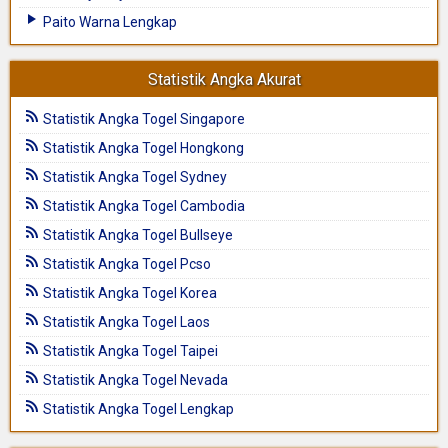
Paito Warna Lengkap
Statistik Angka Akurat
Statistik Angka Togel Singapore
Statistik Angka Togel Hongkong
Statistik Angka Togel Sydney
Statistik Angka Togel Cambodia
Statistik Angka Togel Bullseye
Statistik Angka Togel Pcso
Statistik Angka Togel Korea
Statistik Angka Togel Laos
Statistik Angka Togel Taipei
Statistik Angka Togel Nevada
Statistik Angka Togel Lengkap