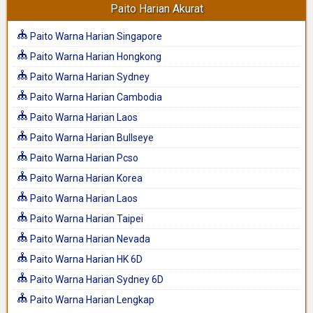
Paito Harian Akurat
Paito Warna Harian Singapore
Paito Warna Harian Hongkong
Paito Warna Harian Sydney
Paito Warna Harian Cambodia
Paito Warna Harian Laos
Paito Warna Harian Bullseye
Paito Warna Harian Pcso
Paito Warna Harian Korea
Paito Warna Harian Laos
Paito Warna Harian Taipei
Paito Warna Harian Nevada
Paito Warna Harian HK 6D
Paito Warna Harian Sydney 6D
Paito Warna Harian Lengkap