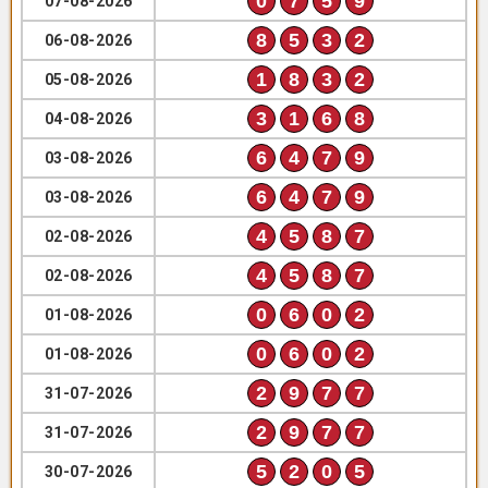
0
7
5
9
07-08-2026
8
5
3
2
06-08-2026
1
8
3
2
05-08-2026
3
1
6
8
04-08-2026
6
4
7
9
03-08-2026
6
4
7
9
03-08-2026
4
5
8
7
02-08-2026
4
5
8
7
02-08-2026
0
6
0
2
01-08-2026
0
6
0
2
01-08-2026
2
9
7
7
31-07-2026
2
9
7
7
31-07-2026
5
2
0
5
30-07-2026