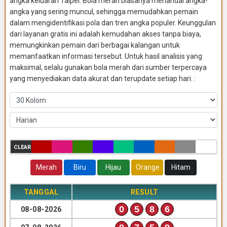
angka keluaran Taipei. Bola merah biasanya menandai angka-
angka yang sering muncul, sehingga memudahkan pemain
dalam mengidentifikasi pola dan tren angka populer. Keunggulan
dari layanan gratis ini adalah kemudahan akses tanpa biaya,
memungkinkan pemain dari berbagai kalangan untuk
memanfaatkan informasi tersebut. Untuk hasil analisis yang
maksimal, selalu gunakan bola merah dari sumber terpercaya
yang menyediakan data akurat dan terupdate setiap hari. :
CLEAR
Merah
Biru
Hijau
Orange
Hitam
TANGGAL
RESULT
0
5
8
6
08-08-2026