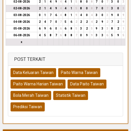
02-08-2026
2
1
4
9
4
4
1
5
8
0
8
7
0
7
3
0
3
02-08-2026
2
1
4
9
4
4
1
5
8
0
8
7
0
7
3
0
3
03-08-2026
0
1
7
6
4
8
1
9
4
0
4
3
0
3
9
0
9
04-08-2026
2
4
7
0
7
5
6
2
2
2
4
2
9
2
7
2
9
05-08-2026
6
9
6
0
6
6
8
5
3
2
5
9
3
3
8
2
1
06-08-2026
4
5
8
7
6
8
8
7
0
9
9
3
3
6
5
9
5
x
POST TERKAIT
Data Keluaran Taiwan
Paito Warna Taiwan
Paito Warna Harian Taiwan
Data Paito Taiwan
Bola Merah Taiwan
Statistik Taiwan
Prediksi Taiwan