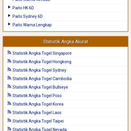
Paito HK 6D
Paito Sydney 6D
Paito Warna Lengkap
Statistik Angka Akurat
Statistik Angka Togel Singapore
Statistik Angka Togel Hongkong
Statistik Angka Togel Sydney
Statistik Angka Togel Cambodia
Statistik Angka Togel Bullseye
Statistik Angka Togel Pcso
Statistik Angka Togel Korea
Statistik Angka Togel Laos
Statistik Angka Togel Taipei
Statistik Angka Togel Nevada