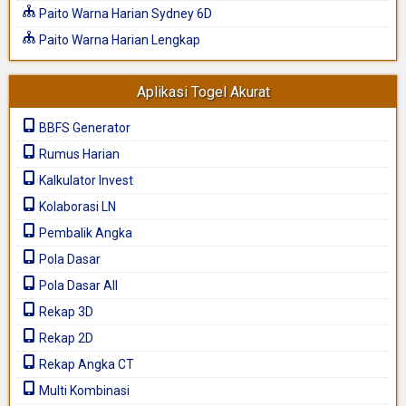
Paito Warna Harian Sydney 6D
Paito Warna Harian Lengkap
Aplikasi Togel Akurat
BBFS Generator
Rumus Harian
Kalkulator Invest
Kolaborasi LN
Pembalik Angka
Pola Dasar
Pola Dasar All
Rekap 3D
Rekap 2D
Rekap Angka CT
Multi Kombinasi