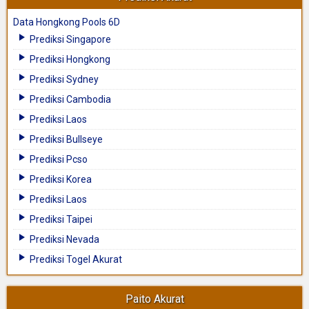
Data Hongkong Pools 6D
Prediksi Singapore
Prediksi Hongkong
Prediksi Sydney
Prediksi Cambodia
Prediksi Laos
Prediksi Bullseye
Prediksi Pcso
Prediksi Korea
Prediksi Laos
Prediksi Taipei
Prediksi Nevada
Prediksi Togel Akurat
Paito Akurat