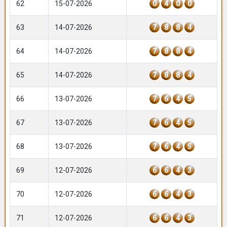
62
15-07-2026
0
4
0
0
63
14-07-2026
7
8
8
4
64
14-07-2026
7
8
8
4
65
14-07-2026
7
8
8
4
66
13-07-2026
7
6
4
5
67
13-07-2026
7
6
4
5
68
13-07-2026
7
6
4
5
69
12-07-2026
6
6
4
3
70
12-07-2026
6
6
4
3
71
12-07-2026
6
6
4
3