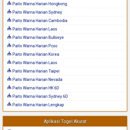
Paito Warna Harian Hongkong
Paito Warna Harian Sydney
Paito Warna Harian Cambodia
Paito Warna Harian Laos
Paito Warna Harian Bullseye
Paito Warna Harian Pcso
Paito Warna Harian Korea
Paito Warna Harian Laos
Paito Warna Harian Taipei
Paito Warna Harian Nevada
Paito Warna Harian HK 6D
Paito Warna Harian Sydney 6D
Paito Warna Harian Lengkap
Aplikasi Togel Akurat