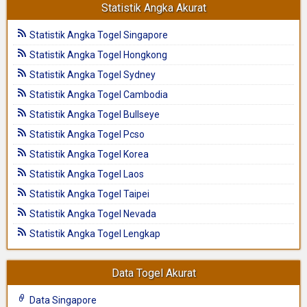
Statistik Angka Akurat
Statistik Angka Togel Singapore
Statistik Angka Togel Hongkong
Statistik Angka Togel Sydney
Statistik Angka Togel Cambodia
Statistik Angka Togel Bullseye
Statistik Angka Togel Pcso
Statistik Angka Togel Korea
Statistik Angka Togel Laos
Statistik Angka Togel Taipei
Statistik Angka Togel Nevada
Statistik Angka Togel Lengkap
Data Togel Akurat
Data Singapore