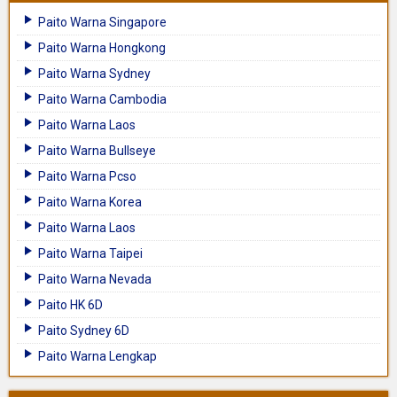
Paito Warna Singapore
Paito Warna Hongkong
Paito Warna Sydney
Paito Warna Cambodia
Paito Warna Laos
Paito Warna Bullseye
Paito Warna Pcso
Paito Warna Korea
Paito Warna Laos
Paito Warna Taipei
Paito Warna Nevada
Paito HK 6D
Paito Sydney 6D
Paito Warna Lengkap