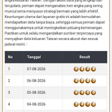
angka keluaran Taiwan . Dengan akses data yang lengkap dan
terupdate, pemain dapat menganalisis tren angka yang sering
muncul serta menyusun strategi bermain yang lebih efektif.
Keuntungan utama dari layanan gratis ini adalah kemudahan
mendapatkan data tanpa biaya, sehingga semua pemain dapat
menggunakannya untuk meningkatkan peluang kemenangan.
Pastikan untuk selalu mengandalkan sumber terpercaya yang
menyajikan data keluaran Taiwan secara akurat dan sesuai
jadwal resmi. :
No
Tanggal
Result
1
07-08-2026
5
8
3
8
2
06-08-2026
4
5
8
7
3
05-08-2026
6
9
6
0
4
04-08-2026
2
4
7
0