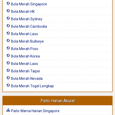
Bola Merah Singapore
Bola Merah HK
Bola Merah Sydney
Bola Merah Cambodia
Bola Merah Laos
Bola Merah Bullseye
Bola Merah Pcso
Bola Merah Korea
Bola Merah Laos
Bola Merah Taipei
Bola Merah Nevada
Bola Merah Togel Lengkap
Paito Harian Akurat
Paito Warna Harian Singapore