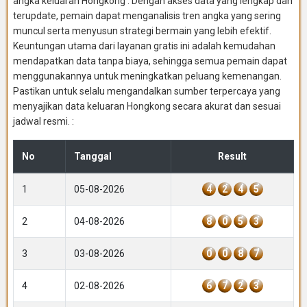
angka keluaran Hongkong . Dengan akses data yang lengkap dan
terupdate, pemain dapat menganalisis tren angka yang sering
muncul serta menyusun strategi bermain yang lebih efektif.
Keuntungan utama dari layanan gratis ini adalah kemudahan
mendapatkan data tanpa biaya, sehingga semua pemain dapat
menggunakannya untuk meningkatkan peluang kemenangan.
Pastikan untuk selalu mengandalkan sumber terpercaya yang
menyajikan data keluaran Hongkong secara akurat dan sesuai
jadwal resmi. :
No
Tanggal
Result
1
05-08-2026
4
2
4
5
2
04-08-2026
8
0
5
3
3
03-08-2026
0
0
8
7
4
02-08-2026
6
7
2
3