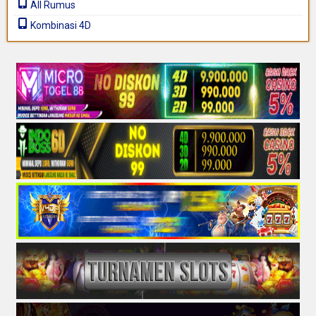
All Rumus
Kombinasi 4D