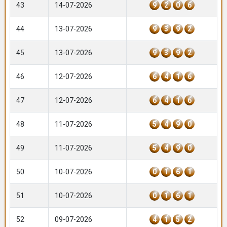
43
14-07-2026
9
2
0
6
44
13-07-2026
9
3
9
2
45
13-07-2026
9
3
9
2
46
12-07-2026
6
4
1
6
47
12-07-2026
6
4
1
6
48
11-07-2026
5
4
9
0
49
11-07-2026
5
4
9
0
50
10-07-2026
0
1
6
1
51
10-07-2026
0
1
6
1
52
09-07-2026
4
1
5
2