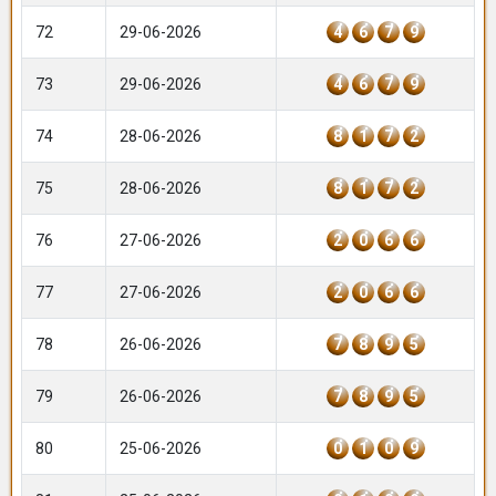
72
29-06-2026
4
6
7
9
73
29-06-2026
4
6
7
9
74
28-06-2026
8
1
7
2
75
28-06-2026
8
1
7
2
76
27-06-2026
2
0
6
6
77
27-06-2026
2
0
6
6
78
26-06-2026
7
8
9
5
79
26-06-2026
7
8
9
5
80
25-06-2026
0
1
0
9