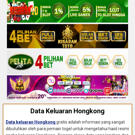
Data Keluaran Hongkong
Data keluaran Hongkong
gratis adalah informasi yang sangat
dibutuhkan oleh para pemain togel untuk mengetahui hasil resmi