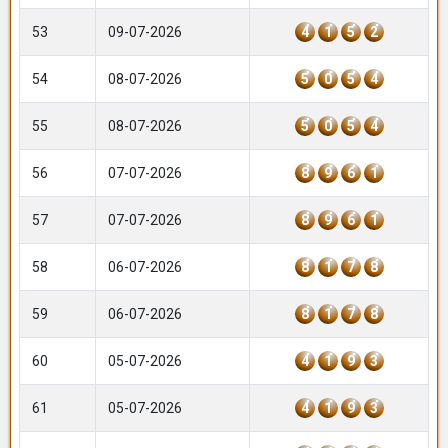
53
09-07-2026
4
1
5
2
54
08-07-2026
5
0
5
4
55
08-07-2026
5
0
5
4
56
07-07-2026
8
9
6
1
57
07-07-2026
8
9
6
1
58
06-07-2026
8
1
7
8
59
06-07-2026
8
1
7
8
60
05-07-2026
4
1
9
3
61
05-07-2026
4
1
9
3