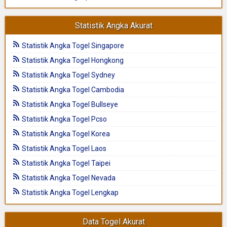
Statistik Angka Akurat
Statistik Angka Togel Singapore
Statistik Angka Togel Hongkong
Statistik Angka Togel Sydney
Statistik Angka Togel Cambodia
Statistik Angka Togel Bullseye
Statistik Angka Togel Pcso
Statistik Angka Togel Korea
Statistik Angka Togel Laos
Statistik Angka Togel Taipei
Statistik Angka Togel Nevada
Statistik Angka Togel Lengkap
Data Togel Akurat