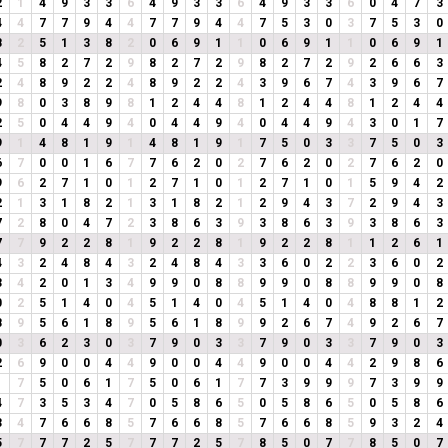
2
1
4
9
3
3
6
4
9
3
3
6
4
9
3
3
6
0
4
7
3
4
4
7
7
9
4
4
7
7
9
4
4
7
5
3
0
3
7
5
3
0
8
2
5
1
3
8
2
0
6
9
1
1
0
6
9
1
1
0
6
9
1
4
5
8
2
7
2
9
8
2
7
2
9
8
2
7
2
9
2
6
6
3
2
4
8
9
2
2
4
8
9
2
2
4
3
9
6
7
4
3
9
6
7
9
8
0
3
8
9
8
1
2
4
4
8
1
2
4
4
8
1
2
4
4
2
5
0
4
4
9
4
0
4
4
9
4
0
4
4
9
4
3
0
1
7
9
1
4
8
1
9
1
4
8
1
9
1
7
5
0
3
3
7
5
0
3
6
7
0
0
1
6
7
7
6
2
0
2
7
6
2
0
2
7
6
2
0
9
6
2
7
1
0
1
2
7
1
0
1
2
7
1
0
1
5
9
4
2
2
1
3
1
8
2
1
3
1
8
2
1
2
9
4
3
7
2
9
4
3
7
2
8
0
4
7
2
3
8
6
3
9
3
8
6
3
9
3
8
6
3
7
7
9
2
2
8
1
9
2
2
8
1
9
2
2
8
1
1
2
6
1
4
3
2
4
8
4
3
2
4
8
4
3
3
6
0
2
2
3
6
0
2
3
4
2
0
1
3
4
9
9
0
8
8
9
9
0
8
8
9
9
0
8
0
2
5
1
4
0
4
5
1
4
0
4
5
1
4
0
4
8
8
1
2
8
9
5
6
1
8
9
5
6
1
8
9
9
2
6
7
4
9
2
6
7
0
3
6
2
3
0
3
7
9
0
3
3
7
9
0
3
3
7
9
0
3
2
6
9
0
0
4
4
9
0
0
4
4
9
0
0
4
4
2
9
8
6
1
7
5
0
6
1
7
5
0
6
1
7
7
3
9
9
9
7
3
9
9
4
7
3
5
3
4
7
0
5
8
6
5
0
5
8
6
5
0
5
8
6
3
4
7
6
6
8
5
7
6
6
8
5
7
6
6
8
5
9
3
2
4
5
7
7
7
2
5
7
7
7
2
5
7
8
5
0
7
7
8
5
0
7