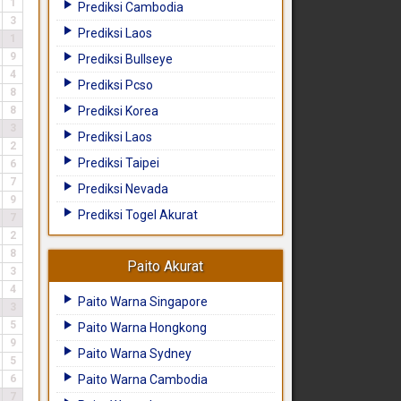
1
Prediksi Cambodia
3
Prediksi Laos
1
9
Prediksi Bullseye
4
Prediksi Pcso
8
8
Prediksi Korea
3
Prediksi Laos
2
Prediksi Taipei
6
7
Prediksi Nevada
9
Prediksi Togel Akurat
7
2
8
Paito Akurat
3
4
Paito Warna Singapore
3
5
Paito Warna Hongkong
9
Paito Warna Sydney
5
6
Paito Warna Cambodia
7