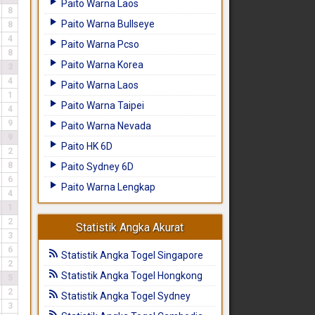
Paito Warna Laos
8
Paito Warna Bullseye
8
4
Paito Warna Pcso
8
Paito Warna Korea
3
4
Paito Warna Laos
1
Paito Warna Taipei
4
9
Paito Warna Nevada
9
Paito HK 6D
2
8
Paito Sydney 6D
6
Paito Warna Lengkap
4
1
2
Statistik Angka Akurat
3
6
Statistik Angka Togel Singapore
2
Statistik Angka Togel Hongkong
5
2
Statistik Angka Togel Sydney
3