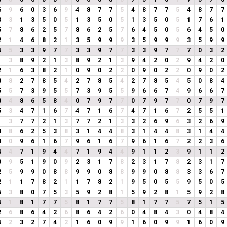
6
9
6
0
3
6
9
4
8
7
7
5
4
8
7
7
5
4
8
7
7
3
3
1
3
5
0
5
1
3
5
0
5
1
3
5
0
5
1
7
6
1
5
7
8
6
2
5
7
8
6
2
5
7
6
4
5
0
5
6
4
5
0
2
1
4
6
8
2
1
3
5
9
9
9
3
5
9
9
9
3
5
9
9
4
5
3
3
9
7
7
3
3
9
7
7
3
3
9
7
7
7
0
3
2
1
3
8
9
2
1
3
8
9
2
1
3
9
4
2
0
2
9
4
2
0
2
1
6
3
8
2
1
0
9
0
2
2
0
9
0
2
2
0
9
0
2
8
8
2
7
8
5
4
2
7
8
5
4
2
7
8
5
4
5
0
8
4
5
5
7
3
9
5
5
7
3
9
5
5
9
6
6
7
4
9
6
6
7
8
4
8
6
5
8
4
0
7
9
7
7
0
7
9
7
7
0
7
9
7
5
3
4
7
1
6
7
4
7
1
6
7
4
7
1
6
7
2
5
5
1
1
3
7
7
2
1
3
7
7
2
1
3
3
2
6
9
6
3
2
6
9
3
8
6
2
5
3
8
3
1
4
4
8
3
1
4
4
8
3
1
4
4
0
0
9
6
1
6
7
9
6
1
6
7
9
6
1
6
7
2
2
3
6
4
4
7
1
9
4
4
7
1
9
4
4
9
1
1
2
3
9
1
1
2
0
9
5
1
9
0
9
2
3
1
7
8
2
3
1
7
8
2
3
1
7
2
5
9
9
0
8
8
9
9
0
8
8
9
9
0
8
8
3
3
6
7
2
1
1
7
8
2
1
1
7
8
2
1
9
5
0
5
5
9
5
0
5
5
3
8
0
7
5
3
5
9
2
8
1
5
9
2
8
1
5
9
2
8
4
1
8
1
7
7
5
8
1
7
7
5
8
1
7
7
5
7
5
1
5
2
6
8
6
4
2
6
8
6
4
2
6
0
4
8
4
3
0
4
8
4
4
2
3
2
7
4
2
1
6
0
9
9
1
6
0
9
9
1
6
0
9