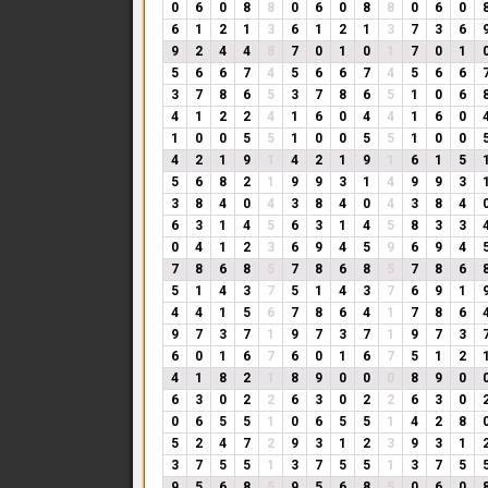
0
6
0
8
8
0
6
0
8
8
0
6
0
6
1
2
1
3
6
1
2
1
3
7
3
6
9
2
4
4
8
7
0
1
0
1
7
0
1
5
6
6
7
4
5
6
6
7
4
5
6
6
3
7
8
6
5
3
7
8
6
5
1
0
6
4
1
2
2
4
1
6
0
4
4
1
6
0
1
0
0
5
5
1
0
0
5
5
1
0
0
4
2
1
9
1
4
2
1
9
1
6
1
5
5
6
8
2
1
9
9
3
1
4
9
9
3
3
8
4
0
4
3
8
4
0
4
3
8
4
6
3
1
4
5
6
3
1
4
5
8
3
3
0
4
1
2
3
6
9
4
5
9
6
9
4
7
8
6
8
5
7
8
6
8
5
7
8
6
5
1
4
3
7
5
1
4
3
7
6
9
1
4
4
1
5
6
7
8
6
4
1
7
8
6
9
7
3
7
1
9
7
3
7
1
9
7
3
6
0
1
6
7
6
0
1
6
7
5
1
2
4
1
8
2
1
8
9
0
0
0
8
9
0
6
3
0
2
2
6
3
0
2
2
6
3
0
0
6
5
5
1
0
6
5
5
1
4
2
8
5
2
4
7
2
9
3
1
2
3
9
3
1
3
7
5
5
1
3
7
5
5
1
3
7
5
9
5
6
8
5
9
5
6
8
5
0
6
0