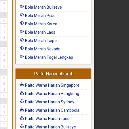
4
Bola Merah Bullseye
1
9
Bola Merah Pcso
6
Bola Merah Korea
7
1
Bola Merah Laos
4
Bola Merah Taipei
5
Bola Merah Nevada
3
4
Bola Merah Togel Lengkap
6
5
7
Paito Harian Akurat
5
5
Paito Warna Harian Singapore
2
Paito Warna Harian Hongkong
6
7
Paito Warna Harian Sydney
9
Paito Warna Harian Cambodia
7
5
Paito Warna Harian Laos
2
Paito Warna Harian Bullseye