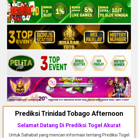
Prediksi Trinidad Tobago Afternoon
Selamat Datang Di Prediksi Togel Akurat
Untuk Sahabat yang mencari informasi tentang Prediksi Togel