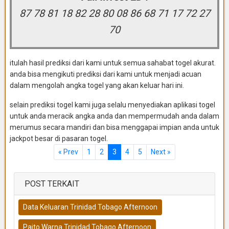
87 78 81 18 82 28 80 08 86 68 71 17 72 27
70
itulah hasil prediksi dari kami untuk semua sahabat togel akurat.
anda bisa mengikuti prediksi dari kami untuk menjadi acuan
dalam mengolah angka togel yang akan keluar hari ini.
selain prediksi togel kami juga selalu menyediakan aplikasi togel
untuk anda meracik angka anda dan mempermudah anda dalam
merumus secara mandiri dan bisa menggapai impian anda untuk
jackpot besar di pasaran togel.
« Prev
1
2
3
4
5
Next »
POST TERKAIT
Data Keluaran Trinidad Tobago Afternoon
Paito Warna Trinidad Tobago Afternoon