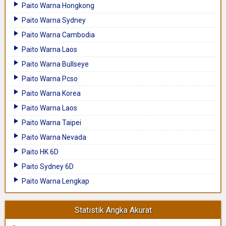
Paito Warna Hongkong
Paito Warna Sydney
Paito Warna Cambodia
Paito Warna Laos
Paito Warna Bullseye
Paito Warna Pcso
Paito Warna Korea
Paito Warna Laos
Paito Warna Taipei
Paito Warna Nevada
Paito HK 6D
Paito Sydney 6D
Paito Warna Lengkap
Statistik Angka Akurat