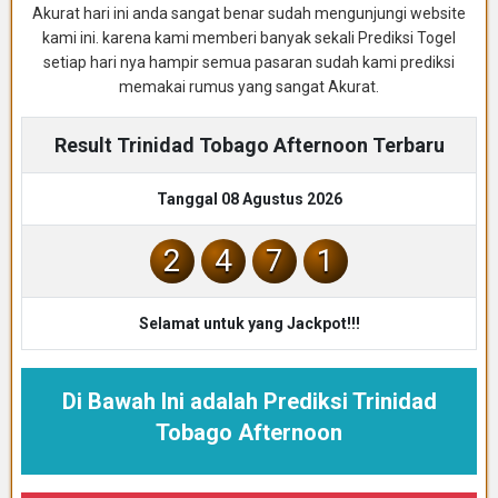
Akurat hari ini anda sangat benar sudah mengunjungi website
kami ini. karena kami memberi banyak sekali Prediksi Togel
setiap hari nya hampir semua pasaran sudah kami prediksi
memakai rumus yang sangat Akurat.
Result Trinidad Tobago Afternoon Terbaru
Tanggal 08 Agustus 2026
2
4
7
1
Selamat untuk yang Jackpot!!!
Di Bawah Ini adalah Prediksi Trinidad
Tobago Afternoon