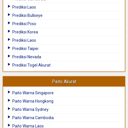
Prediksi Laos
Prediksi Bullseye
Prediksi Pcso
Prediksi Korea
Prediksi Laos
Prediksi Taipei
Prediksi Nevada
Prediksi Togel Akurat
Paito Akurat
Paito Warna Singapore
Paito Warna Hongkong
Paito Warna Sydney
Paito Warna Cambodia
Paito Warna Laos