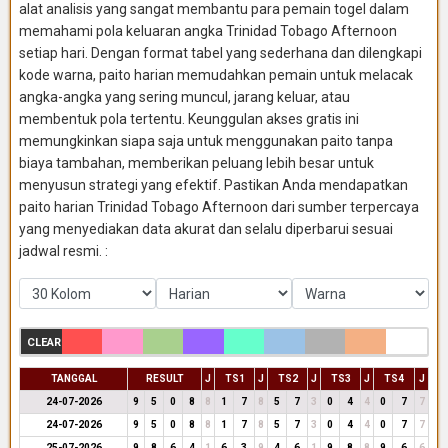
alat analisis yang sangat membantu para pemain togel dalam
memahami pola keluaran angka Trinidad Tobago Afternoon
setiap hari. Dengan format tabel yang sederhana dan dilengkapi
kode warna, paito harian memudahkan pemain untuk melacak
angka-angka yang sering muncul, jarang keluar, atau
membentuk pola tertentu. Keunggulan akses gratis ini
memungkinkan siapa saja untuk menggunakan paito tanpa
biaya tambahan, memberikan peluang lebih besar untuk
menyusun strategi yang efektif. Pastikan Anda mendapatkan
paito harian Trinidad Tobago Afternoon dari sumber terpercaya
yang menyediakan data akurat dan selalu diperbarui sesuai
jadwal resmi. :
CLEAR
TANGGAL
RESULT
J
TS1
J
TS2
J
TS3
J
TS4
J
24-07-2026
9
5
0
8
8
1
7
8
5
7
3
0
4
4
0
7
7
24-07-2026
9
5
0
8
8
1
7
8
5
7
3
0
4
4
0
7
7
25-07-2026
9
8
6
4
1
6
3
9
4
6
1
9
8
8
9
6
6