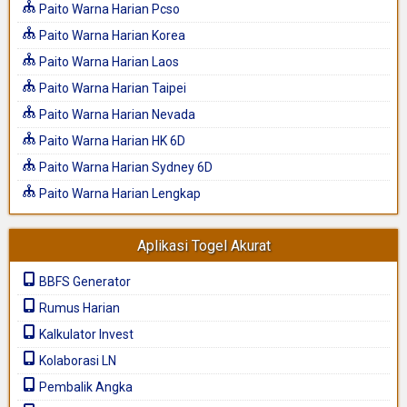
Paito Warna Harian Pcso
Paito Warna Harian Korea
Paito Warna Harian Laos
Paito Warna Harian Taipei
Paito Warna Harian Nevada
Paito Warna Harian HK 6D
Paito Warna Harian Sydney 6D
Paito Warna Harian Lengkap
Aplikasi Togel Akurat
BBFS Generator
Rumus Harian
Kalkulator Invest
Kolaborasi LN
Pembalik Angka