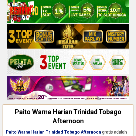
Paito Warna Harian Trinidad Tobago
Afternoon
Paito Warna Harian Trinidad Tobago Afternoon
gratis adalah