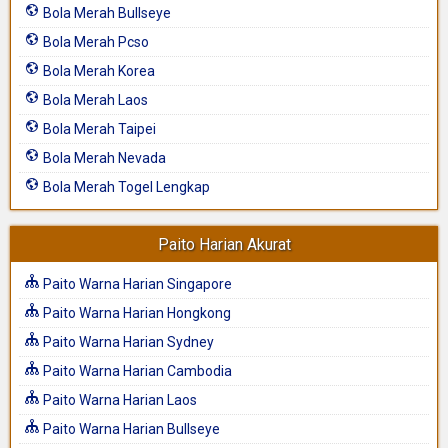
Bola Merah Bullseye
Bola Merah Pcso
Bola Merah Korea
Bola Merah Laos
Bola Merah Taipei
Bola Merah Nevada
Bola Merah Togel Lengkap
Paito Harian Akurat
Paito Warna Harian Singapore
Paito Warna Harian Hongkong
Paito Warna Harian Sydney
Paito Warna Harian Cambodia
Paito Warna Harian Laos
Paito Warna Harian Bullseye