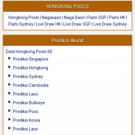
HONGKONG POOLS
Hongkong Pools
|
Nagasaon
|
Naga Saon
|
Paito SGP
|
Paito HK
|
Paito Sydney
|
Live Draw HK
|
Live Draw SGP
|
Live Draw Sydney
Prediksi Akurat
Data Hongkong Pools 6D
Prediksi Singapore
Prediksi Hongkong
Prediksi Sydney
Prediksi Cambodia
Prediksi Laos
Prediksi Bullseye
Prediksi Pcso
Prediksi Korea
Prediksi Laos