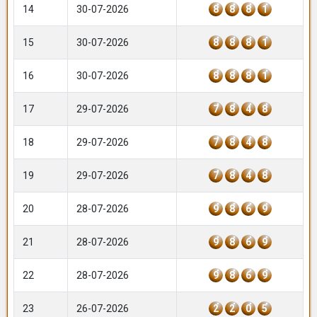
14
30-07-2026
8
8
8
1
15
30-07-2026
8
8
8
1
16
30-07-2026
8
8
8
1
17
29-07-2026
7
8
4
8
18
29-07-2026
7
8
4
8
19
29-07-2026
7
8
4
8
20
28-07-2026
9
8
6
9
21
28-07-2026
9
8
6
9
22
28-07-2026
9
8
6
9
23
26-07-2026
2
2
0
5