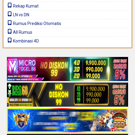
Rekap Kumat
LN vs DN
Rumus Prediksi Otomatis
All Rumus
Kombinasi 4D