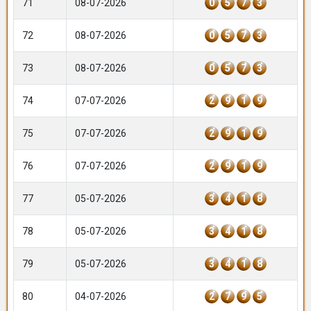
71
08-07-2026
0
5
7
3
72
08-07-2026
0
5
7
3
73
08-07-2026
0
5
7
3
74
07-07-2026
2
9
1
9
75
07-07-2026
2
9
1
9
76
07-07-2026
2
9
1
9
77
05-07-2026
3
4
1
8
78
05-07-2026
3
4
1
8
79
05-07-2026
3
4
1
8
80
04-07-2026
2
7
9
5