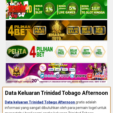
Data Keluaran Trinidad Tobago Afternoon
Data keluaran Trinidad Tobago Afternoon
gratis adalah
informasi yang sangat dibutuhkan oleh para pemain togel untuk