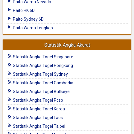
Paito Warna Nevada
Paito HK 6D
Paito Sydney 6D
Paito Warna Lengkap
Statistik Angka Akurat
Statistik Angka Togel Singapore
Statistik Angka Togel Hongkong
Statistik Angka Togel Sydney
Statistik Angka Togel Cambodia
Statistik Angka Togel Bullseye
Statistik Angka Togel Pcso
Statistik Angka Togel Korea
Statistik Angka Togel Laos
Statistik Angka Togel Taipei