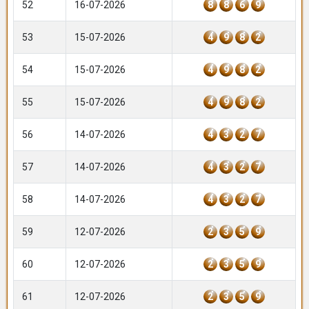
52
16-07-2026
8
8
6
9
53
15-07-2026
4
9
8
2
54
15-07-2026
4
9
8
2
55
15-07-2026
4
9
8
2
56
14-07-2026
4
3
2
7
57
14-07-2026
4
3
2
7
58
14-07-2026
4
3
2
7
59
12-07-2026
2
3
5
9
60
12-07-2026
2
3
5
9
61
12-07-2026
2
3
5
9