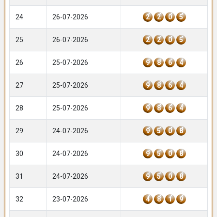
24
26-07-2026
2
2
0
5
25
26-07-2026
2
2
0
5
26
25-07-2026
9
8
6
4
27
25-07-2026
9
8
6
4
28
25-07-2026
9
8
6
4
29
24-07-2026
9
5
0
8
30
24-07-2026
9
5
0
8
31
24-07-2026
9
5
0
8
32
23-07-2026
4
8
1
9