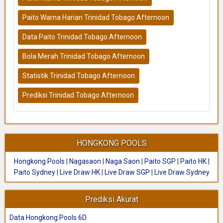
Paito Warna Harian Trinidad Tobago Afternoon
Data Paito Trinidad Tobago Afternoon
Bola Merah Trinidad Tobago Afternoon
Statistik Trinidad Tobago Afternoon
Prediksi Trinidad Tobago Afternoon
HONGKONG POOLS
Hongkong Pools
|
Nagasaon
|
Naga Saon
|
Paito SGP
|
Paito HK
|
Paito Sydney
|
Live Draw HK
|
Live Draw SGP
|
Live Draw Sydney
Prediksi Akurat
Data Hongkong Pools 6D