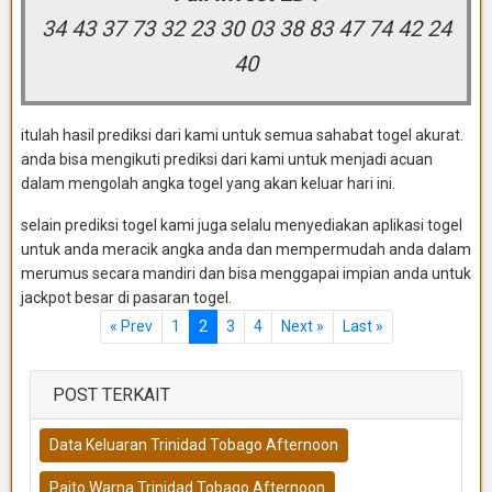
34 43 37 73 32 23 30 03 38 83 47 74 42 24
40
itulah hasil prediksi dari kami untuk semua sahabat togel akurat.
anda bisa mengikuti prediksi dari kami untuk menjadi acuan
dalam mengolah angka togel yang akan keluar hari ini.
selain prediksi togel kami juga selalu menyediakan aplikasi togel
untuk anda meracik angka anda dan mempermudah anda dalam
merumus secara mandiri dan bisa menggapai impian anda untuk
jackpot besar di pasaran togel.
« Prev
1
2
3
4
Next »
Last »
POST TERKAIT
Data Keluaran Trinidad Tobago Afternoon
Paito Warna Trinidad Tobago Afternoon