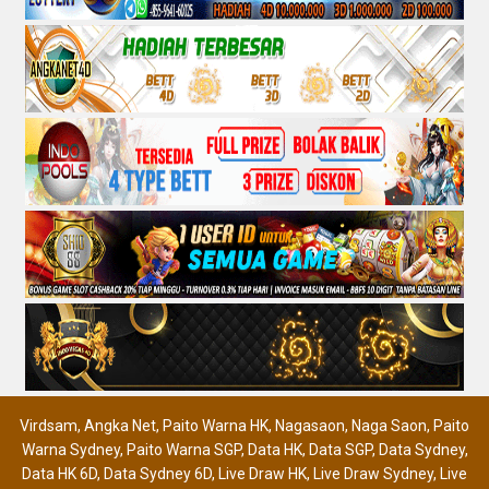
Virdsam
,
Angka Net
,
Paito Warna HK
,
Nagasaon
,
Naga Saon
,
Paito
Warna Sydney
,
Paito Warna SGP
,
Data HK
,
Data SGP
,
Data Sydney
,
Data HK 6D
,
Data Sydney 6D
,
Live Draw HK
,
Live Draw Sydney
,
Live