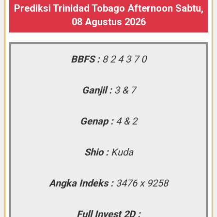
Prediksi Trinidad Tobago Afternoon Sabtu,
08 Agustus 2026
BBFS :
8 2 4 3 7 0
Ganjil :
3 & 7
Genap :
4 & 2
Shio :
Kuda
Angka Indeks :
3476 x 9258
Full Invest 2D :