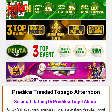
Prediksi Trinidad Tobago Afternoon
Selamat Datang Di Prediksi Togel Akurat
Untuk Sahabat yang mencari informasi tentang Prediksi Togel