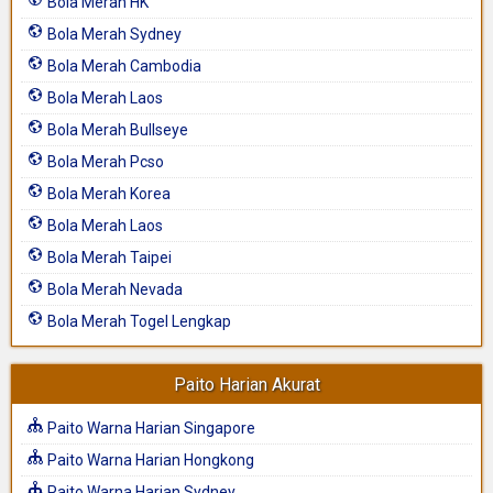
Bola Merah HK
Bola Merah Sydney
Bola Merah Cambodia
Bola Merah Laos
Bola Merah Bullseye
Bola Merah Pcso
Bola Merah Korea
Bola Merah Laos
Bola Merah Taipei
Bola Merah Nevada
Bola Merah Togel Lengkap
Paito Harian Akurat
Paito Warna Harian Singapore
Paito Warna Harian Hongkong
Paito Warna Harian Sydney