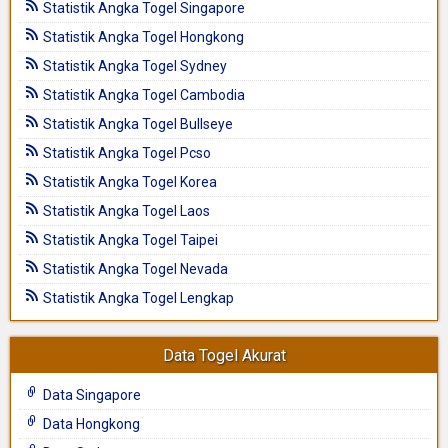
Statistik Angka Togel Singapore
Statistik Angka Togel Hongkong
Statistik Angka Togel Sydney
Statistik Angka Togel Cambodia
Statistik Angka Togel Bullseye
Statistik Angka Togel Pcso
Statistik Angka Togel Korea
Statistik Angka Togel Laos
Statistik Angka Togel Taipei
Statistik Angka Togel Nevada
Statistik Angka Togel Lengkap
Data Togel Akurat
Data Singapore
Data Hongkong