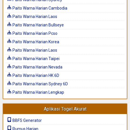
Paito Warna Harian Cambodia
Paito Warna Harian Laos
Paito Warna Harian Bullseye
Paito Warna Harian Pcso
Paito Warna Harian Korea
Paito Warna Harian Laos
Paito Warna Harian Taipei
Paito Warna Harian Nevada
Paito Warna Harian HK 6D
Paito Warna Harian Sydney 6D
Paito Warna Harian Lengkap
Aplikasi Togel Akurat
BBFS Generator
Rumus Harian