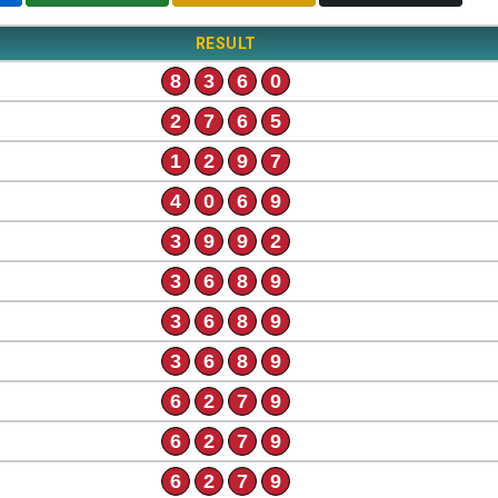
RESULT
8
3
6
0
2
7
6
5
1
2
9
7
4
0
6
9
3
9
9
2
3
6
8
9
3
6
8
9
3
6
8
9
6
2
7
9
6
2
7
9
6
2
7
9