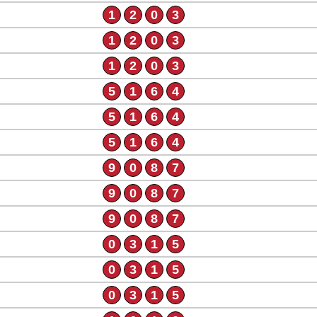
1
2
0
3
1
2
0
3
1
2
0
3
5
1
6
4
5
1
6
4
5
1
6
4
9
0
8
7
9
0
8
7
9
0
8
7
0
3
1
5
0
3
1
5
0
3
1
5