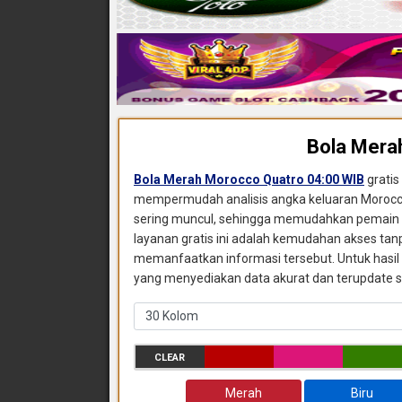
Bola Mera
Bola Merah Morocco Quatro 04:00 WIB
gratis
mempermudah analisis angka keluaran Morocc
sering muncul, sehingga memudahkan pemain da
layanan gratis ini adalah kemudahan akses ta
memanfaatkan informasi tersebut. Untuk hasil 
yang menyediakan data akurat dan terupdate set
CLEAR
Merah
Biru