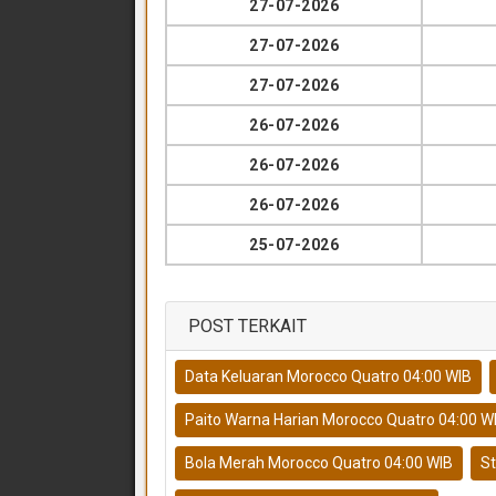
27-07-2026
27-07-2026
27-07-2026
26-07-2026
26-07-2026
26-07-2026
25-07-2026
POST TERKAIT
Data Keluaran Morocco Quatro 04:00 WIB
Paito Warna Harian Morocco Quatro 04:00 W
Bola Merah Morocco Quatro 04:00 WIB
St