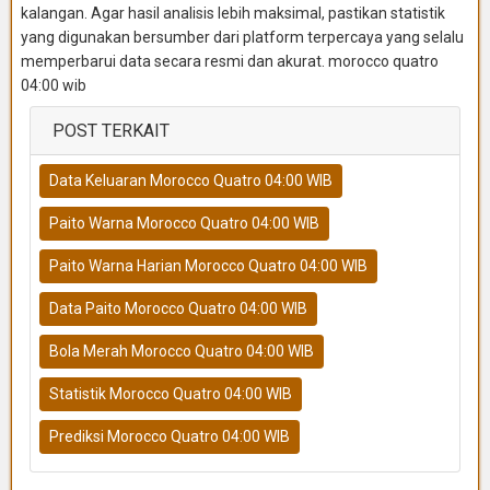
kalangan. Agar hasil analisis lebih maksimal, pastikan statistik
yang digunakan bersumber dari platform terpercaya yang selalu
memperbarui data secara resmi dan akurat. morocco quatro
04:00 wib
POST TERKAIT
Data Keluaran Morocco Quatro 04:00 WIB
Paito Warna Morocco Quatro 04:00 WIB
Paito Warna Harian Morocco Quatro 04:00 WIB
Data Paito Morocco Quatro 04:00 WIB
Bola Merah Morocco Quatro 04:00 WIB
Statistik Morocco Quatro 04:00 WIB
Prediksi Morocco Quatro 04:00 WIB