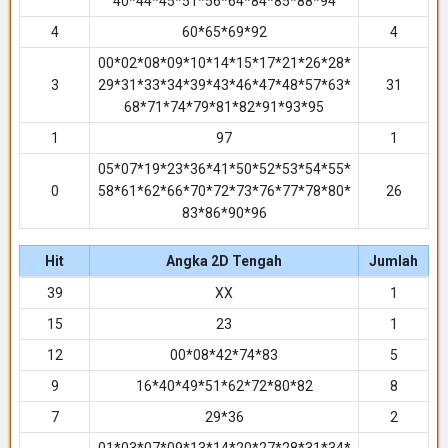
40*44*45*51*56*64*84*85*88*94
4
60*65*69*92
4
00*02*08*09*10*14*15*17*21*26*28*
3
29*31*33*34*39*43*46*47*48*57*63*
31
68*71*74*79*81*82*91*93*95
1
97
1
05*07*19*23*36*41*50*52*53*54*55*
0
58*61*62*66*70*72*73*76*77*78*80*
26
83*86*90*96
Hit
Angka 2D Tengah
Jumlah
39
XX
1
15
23
1
12
00*08*42*74*83
5
9
16*40*49*51*62*72*80*82
8
7
29*36
2