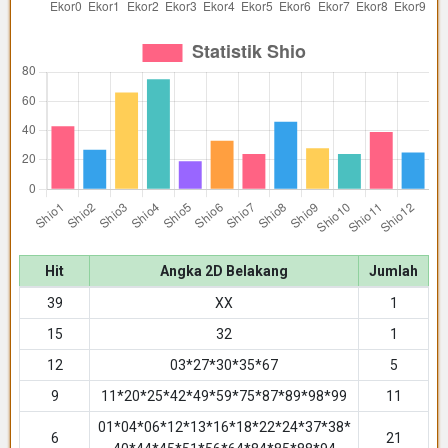
Hit
Angka 2D Belakang
Jumlah
39
XX
1
15
32
1
12
03*27*30*35*67
5
9
11*20*25*42*49*59*75*87*89*98*99
11
01*04*06*12*13*16*18*22*24*37*38*
6
21