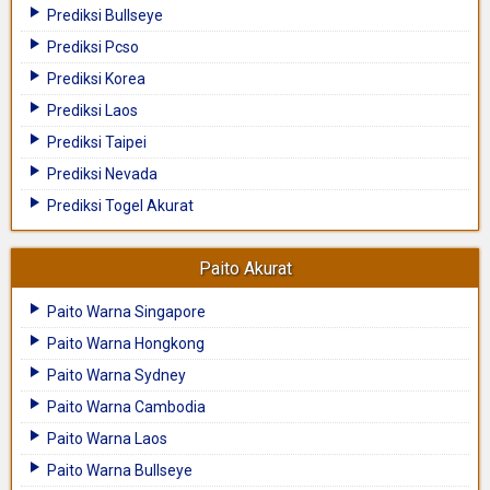
Prediksi Bullseye
Prediksi Pcso
Prediksi Korea
Prediksi Laos
Prediksi Taipei
Prediksi Nevada
Prediksi Togel Akurat
Paito Akurat
Paito Warna Singapore
Paito Warna Hongkong
Paito Warna Sydney
Paito Warna Cambodia
Paito Warna Laos
Paito Warna Bullseye