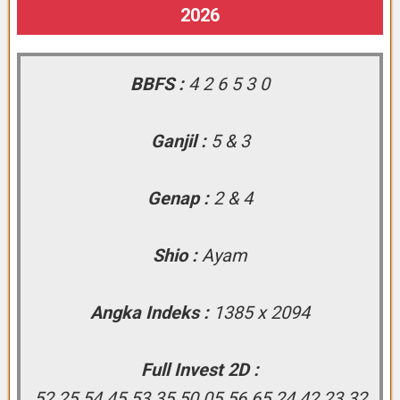
2026
BBFS :
4 2 6 5 3 0
Ganjil :
5 & 3
Genap :
2 & 4
Shio :
Ayam
Angka Indeks :
1385 x 2094
Full Invest 2D :
52 25 54 45 53 35 50 05 56 65 24 42 23 32