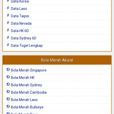
Data Korea
Data Laos
Data Taipei
Data Nevada
Data HK 6D
Data Sydney 6D
Data Togel Lengkap
Bola Merah Akurat
Bola Merah Singapore
Bola Merah HK
Bola Merah Sydney
Bola Merah Cambodia
Bola Merah Laos
Bola Merah Bullseye