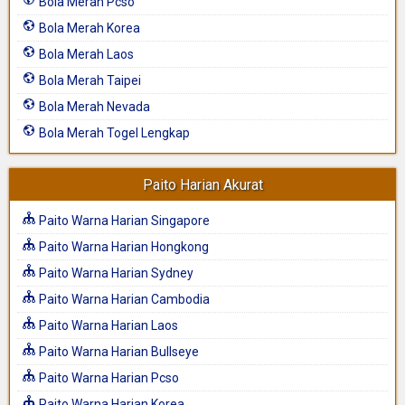
Bola Merah Pcso
Bola Merah Korea
Bola Merah Laos
Bola Merah Taipei
Bola Merah Nevada
Bola Merah Togel Lengkap
Paito Harian Akurat
Paito Warna Harian Singapore
Paito Warna Harian Hongkong
Paito Warna Harian Sydney
Paito Warna Harian Cambodia
Paito Warna Harian Laos
Paito Warna Harian Bullseye
Paito Warna Harian Pcso
Paito Warna Harian Korea