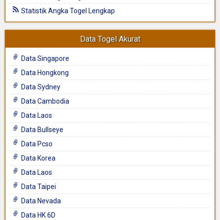
Statistik Angka Togel Lengkap
Data Togel Akurat
Data Singapore
Data Hongkong
Data Sydney
Data Cambodia
Data Laos
Data Bullseye
Data Pcso
Data Korea
Data Laos
Data Taipei
Data Nevada
Data HK 6D