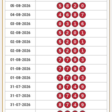
5
8
2
0
05-08-2026
4
6
8
7
04-08-2026
0
3
1
6
03-08-2026
5
2
0
1
02-08-2026
5
2
0
1
02-08-2026
5
2
0
1
02-08-2026
7
7
9
3
01-08-2026
7
7
9
3
01-08-2026
7
7
9
3
01-08-2026
8
7
4
9
31-07-2026
8
7
4
9
31-07-2026
8
7
4
9
31-07-2026