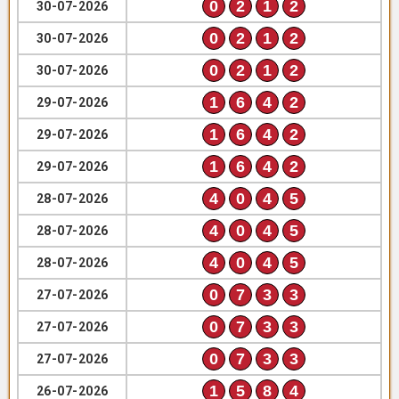
0
2
1
2
30-07-2026
0
2
1
2
30-07-2026
0
2
1
2
30-07-2026
1
6
4
2
29-07-2026
1
6
4
2
29-07-2026
1
6
4
2
29-07-2026
4
0
4
5
28-07-2026
4
0
4
5
28-07-2026
4
0
4
5
28-07-2026
0
7
3
3
27-07-2026
0
7
3
3
27-07-2026
0
7
3
3
27-07-2026
1
5
8
4
26-07-2026