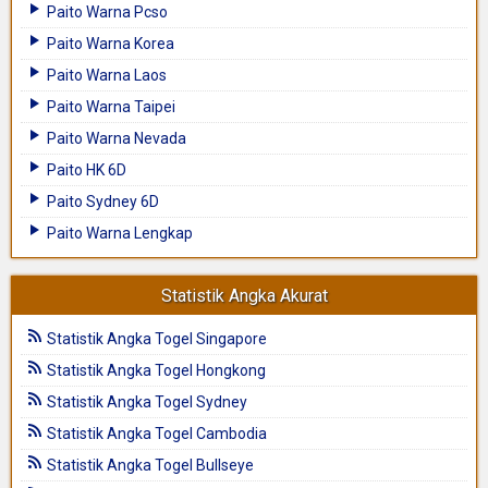
Paito Warna Pcso
Paito Warna Korea
Paito Warna Laos
Paito Warna Taipei
Paito Warna Nevada
Paito HK 6D
Paito Sydney 6D
Paito Warna Lengkap
Statistik Angka Akurat
Statistik Angka Togel Singapore
Statistik Angka Togel Hongkong
Statistik Angka Togel Sydney
Statistik Angka Togel Cambodia
Statistik Angka Togel Bullseye