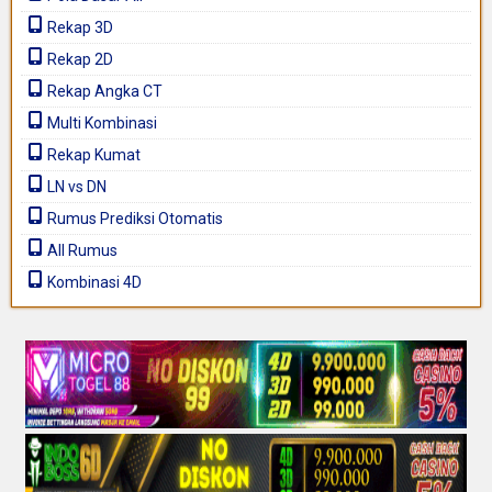
Rekap 3D
Rekap 2D
Rekap Angka CT
Multi Kombinasi
Rekap Kumat
LN vs DN
Rumus Prediksi Otomatis
All Rumus
Kombinasi 4D