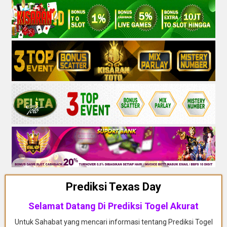
Prediksi Texas Day
Selamat Datang Di Prediksi Togel Akurat
Untuk Sahabat yang mencari informasi tentang Prediksi Togel