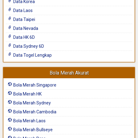
Data Korea
Data Laos
Data Taipei
Data Nevada
Data HK 6D
Data Sydney 6D
Data Togel Lengkap
Bola Merah Akurat
Bola Merah Singapore
Bola Merah HK
Bola Merah Sydney
Bola Merah Cambodia
Bola Merah Laos
Bola Merah Bullseye