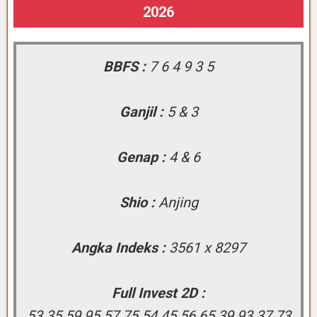
2026
BBFS :
7 6 4 9 3 5
Ganjil :
5 & 3
Genap :
4 & 6
Shio :
Anjing
Angka Indeks :
3561 x 8297
Full Invest 2D :
53 35 59 95 57 75 54 45 56 65 39 93 37 73