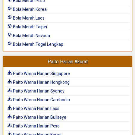
Bola Merah Pcso
Bola Merah Korea
Bola Merah Laos
Bola Merah Taipei
Bola Merah Nevada
Bola Merah Togel Lengkap
Paito Harian Akurat
Paito Warna Harian Singapore
Paito Warna Harian Hongkong
Paito Warna Harian Sydney
Paito Warna Harian Cambodia
Paito Warna Harian Laos
Paito Warna Harian Bullseye
Paito Warna Harian Pcso
Paito Warna Harian Korea