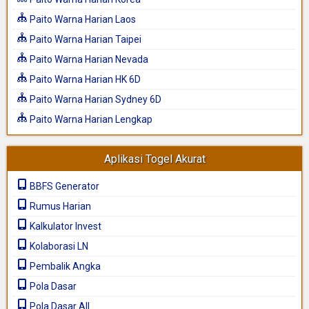
Paito Warna Harian Laos
Paito Warna Harian Taipei
Paito Warna Harian Nevada
Paito Warna Harian HK 6D
Paito Warna Harian Sydney 6D
Paito Warna Harian Lengkap
Aplikasi Togel Akurat
BBFS Generator
Rumus Harian
Kalkulator Invest
Kolaborasi LN
Pembalik Angka
Pola Dasar
Pola Dasar All