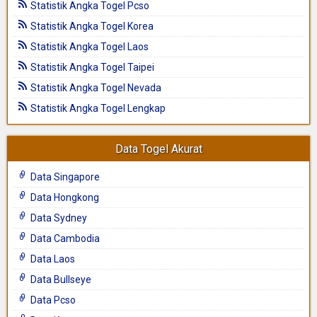
Statistik Angka Togel Pcso
Statistik Angka Togel Korea
Statistik Angka Togel Laos
Statistik Angka Togel Taipei
Statistik Angka Togel Nevada
Statistik Angka Togel Lengkap
Data Togel Akurat
Data Singapore
Data Hongkong
Data Sydney
Data Cambodia
Data Laos
Data Bullseye
Data Pcso