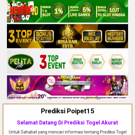
Prediksi Poipet15
Selamat Datang Di Prediksi Togel Akurat
Untuk Sahabat yang mencari informasi tentang Prediksi Togel