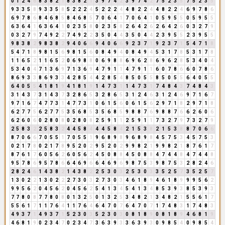
0
1
2
4
6
8
3
8
2
1
8
3
8
2
1
3
9
7
4
2
3
9
7
4
2
7
5
2
3
5
7
5
2
3
5
9
3
3
5
8
9
3
3
5
8
5
2
2
2
4
5
2
2
2
4
4
8
2
2
4
4
8
2
2
4
6
9
7
8
6
6
9
7
8
6
8
4
6
8
5
8
4
6
8
5
7
0
6
4
1
7
0
6
4
1
0
5
9
5
5
0
5
9
5
5
6
3
6
4
1
6
3
6
4
1
0
2
3
5
8
0
2
3
5
8
2
6
4
2
6
2
6
4
2
6
0
3
2
7
9
0
3
2
7
9
7
4
9
2
2
7
4
9
2
2
3
5
0
4
4
3
5
0
4
4
2
3
9
5
5
2
3
9
5
5
9
8
3
8
2
9
8
3
8
2
9
4
0
6
6
9
4
0
6
6
9
2
3
7
1
9
2
3
7
1
5
4
7
1
8
5
4
7
1
8
9
8
1
5
6
9
8
1
5
6
0
8
4
9
4
0
8
4
9
4
5
3
1
7
8
5
3
1
7
8
1
1
6
5
2
1
1
6
5
2
0
6
9
8
8
0
6
9
8
8
6
9
6
2
8
6
9
6
2
8
5
3
4
0
4
5
3
4
0
4
7
1
3
6
9
7
1
3
6
9
4
7
9
1
1
4
7
9
1
1
6
0
7
8
6
6
0
7
8
6
8
6
9
3
3
8
6
9
3
3
4
2
8
5
4
4
2
8
5
4
8
5
0
5
5
8
5
0
5
5
6
4
0
5
5
6
4
0
5
5
4
1
8
1
9
4
1
8
1
9
1
4
7
3
1
1
4
7
3
1
7
4
8
4
3
7
4
8
4
3
3
1
4
3
7
3
1
4
3
7
3
2
8
6
5
3
2
8
6
5
3
1
2
4
6
3
1
2
4
6
9
7
1
6
7
9
7
1
6
7
4
7
7
3
1
4
7
7
3
1
0
6
1
5
6
0
6
1
5
6
2
9
7
1
8
2
9
7
1
8
6
2
7
7
5
6
2
7
7
5
3
5
6
8
5
3
5
6
8
5
9
8
8
7
6
9
8
8
7
6
6
2
6
0
6
6
2
6
0
6
0
2
8
0
8
0
2
8
0
8
2
5
9
1
1
2
5
9
1
1
7
3
2
7
9
7
3
2
7
9
2
5
8
3
2
2
5
8
3
2
4
4
5
8
4
4
4
5
8
4
2
1
5
3
8
2
1
5
3
8
8
7
0
6
6
8
7
0
6
6
7
0
5
5
1
7
0
5
5
1
9
6
8
9
8
9
6
8
9
8
4
5
7
5
3
4
5
7
5
3
0
2
1
7
8
0
2
1
7
8
9
5
2
0
2
9
5
2
0
2
9
9
8
2
1
9
9
8
2
1
8
7
6
1
7
8
7
6
1
7
6
0
5
6
2
6
0
5
6
2
4
5
0
8
8
4
5
0
8
8
4
7
4
4
8
4
7
4
4
8
9
5
7
8
6
9
5
7
8
6
6
4
6
9
6
6
4
6
9
6
9
8
7
5
3
9
8
7
5
3
2
8
2
4
6
2
8
2
4
6
1
4
3
8
2
1
4
3
8
2
2
5
3
0
3
2
5
3
0
3
3
5
2
5
7
3
5
2
5
7
1
3
0
2
2
1
3
0
2
2
2
7
3
0
3
2
7
3
0
3
4
6
1
8
9
4
6
1
8
9
9
9
5
6
2
9
9
5
6
2
0
4
5
6
2
0
4
5
6
2
5
4
1
3
4
5
4
1
3
4
8
5
3
9
3
8
5
3
9
3
7
7
8
0
8
7
7
8
0
8
0
1
3
2
5
0
1
3
2
5
3
4
8
2
1
3
4
8
2
1
5
5
6
1
7
5
5
6
1
7
1
1
7
6
4
1
1
7
6
4
6
4
7
0
7
6
4
7
0
7
1
7
4
8
3
1
7
4
8
3
4
9
3
7
1
4
9
3
7
1
5
2
3
0
3
5
2
3
0
3
0
8
1
8
9
0
8
1
8
9
4
6
8
1
9
4
6
8
1
9
0
2
3
4
7
0
2
3
4
7
3
6
3
9
3
3
6
3
9
3
0
9
8
5
4
0
9
8
5
4