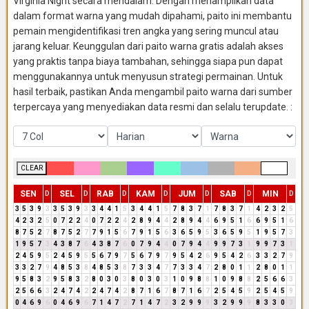
Virginia Night secara mendalam. Dengan menampilkan data
dalam format warna yang mudah dipahami, paito ini membantu
pemain mengidentifikasi tren angka yang sering muncul atau
jarang keluar. Keunggulan dari paito warna gratis adalah akses
yang praktis tanpa biaya tambahan, sehingga siapa pun dapat
menggunakannya untuk menyusun strategi permainan. Untuk
hasil terbaik, pastikan Anda mengambil paito warna dari sumber
terpercaya yang menyediakan data resmi dan selalu terupdate. :
CLEAR
SEN
SEL
RAB
KAM
JUM
SAB
MIN
D
D
D
D
D
D
D
3
5
3
9
3
3
5
3
9
3
3
4
4
1
5
3
4
4
1
5
7
8
3
7
1
7
8
3
7
1
4
2
3
2
5
4
2
3
2
5
0
7
2
2
4
0
7
2
2
4
2
8
9
4
4
2
8
9
4
4
6
9
5
1
6
6
9
5
1
6
8
7
5
2
7
8
7
5
2
7
7
9
1
5
6
7
9
1
5
6
3
6
5
9
5
3
6
5
9
5
1
9
5
7
3
1
9
5
7
3
4
3
8
7
6
4
3
8
7
6
0
7
9
4
4
0
7
9
4
4
9
9
7
3
1
9
9
7
3
1
2
4
5
9
5
2
4
5
9
5
5
6
7
9
7
5
6
7
9
7
9
5
4
2
6
9
5
4
2
6
3
3
2
7
9
3
3
2
7
9
4
8
5
3
8
4
8
5
3
8
7
3
3
4
7
7
3
3
4
7
2
8
0
1
1
2
8
0
1
1
9
5
8
3
2
9
5
8
3
2
8
0
3
0
3
8
0
3
0
3
1
0
9
8
8
1
0
9
8
8
2
5
6
6
3
2
5
6
6
3
2
4
7
4
2
2
4
7
4
2
8
7
1
6
7
8
7
1
6
7
2
5
4
5
9
2
5
4
5
9
0
4
6
9
6
0
4
6
9
6
7
1
4
7
2
7
1
4
7
2
3
2
9
9
9
3
2
9
9
9
8
3
3
0
3