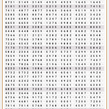
8
7
3
1
4
3
1
4
9
4
3
1
4
9
4
4
9
3
9
3
4
9
3
9
3
1
6
4
5
9
1
6
4
5
9
3
1
0
1
1
3
1
0
1
1
3
2
1
3
4
3
2
1
3
4
3
3
3
2
5
3
3
3
2
5
7
4
1
5
6
7
4
1
5
6
4
8
7
7
5
4
8
7
7
5
3
6
6
0
6
3
6
6
0
6
9
5
1
9
1
9
5
1
9
1
5
3
8
5
4
5
3
8
5
4
8
0
7
4
2
8
0
7
4
2
4
2
5
2
7
4
2
5
2
7
3
4
2
0
2
3
4
2
0
2
6
0
8
3
2
6
0
8
3
2
5
2
4
7
2
5
2
4
7
2
2
2
4
3
7
2
2
4
3
7
6
6
5
0
5
6
6
5
0
5
1
2
7
6
4
1
2
7
6
4
0
9
8
4
3
0
9
8
4
3
8
3
3
1
4
8
3
3
1
4
3
3
8
2
1
3
3
8
2
1
0
4
3
5
8
0
4
3
5
8
8
0
0
3
3
8
0
0
3
3
0
4
4
8
3
0
4
4
8
3
4
3
5
9
5
4
3
5
9
5
0
6
8
2
1
0
6
8
2
1
7
3
6
6
3
7
3
6
6
3
2
1
2
1
3
2
1
2
1
3
0
2
8
2
1
0
2
8
2
1
8
3
4
8
3
8
3
4
8
3
7
5
6
0
6
7
5
6
0
6
3
7
8
9
8
3
7
8
9
8
7
6
3
0
3
7
6
3
0
3
7
2
2
6
8
7
2
2
6
8
4
5
4
3
7
4
5
4
3
7
9
8
8
0
8
9
8
8
0
8
0
2
9
8
8
0
2
9
8
8
7
1
7
0
7
7
1
7
0
7
9
3
0
6
6
9
3
0
6
6
7
5
8
5
4
7
5
8
5
4
5
8
4
2
6
5
8
4
2
6
2
3
0
4
4
2
3
0
4
4
5
7
3
7
1
5
7
3
7
1
0
2
9
9
9
0
2
9
9
9
7
0
5
9
5
7
0
5
9
5
2
9
7
8
6
2
9
7
8
6
1
0
2
3
5
1
0
2
3
5
2
5
5
9
5
2
5
5
9
5
8
7
6
8
5
8
7
6
8
5
3
5
3
2
5
3
5
3
2
5
7
4
0
7
7
7
4
0
7
7
7
8
2
6
8
7
8
2
6
8
2
1
9
6
6
2
1
9
6
6
1
5
4
9
4
1
5
4
9
4
0
2
3
3
6
0
2
3
3
6
1
0
8
6
5
1
0
8
6
5
4
8
5
9
5
4
8
5
9
5
5
3
2
2
4
5
3
2
2
4
5
7
3
2
5
5
7
3
2
5
8
5
5
4
9
8
5
5
4
9
6
5
6
1
7
6
5
6
1
7
4
9
2
4
6
4
9
2
4
6
4
3
7
7
5
4
3
7
7
5
0
9
9
7
7
0
9
9
7
7
8
1
4
3
7
8
1
4
3
7
6
2
4
2
6
6
2
4
2
6
9
0
0
6
6
9
0
0
6
6
4
9
2
5
7
4
9
2
5
7
2
6
7
5
3
2
6
7
5
3
5
1
3
3
6
5
1
3
3
6
1
5
6
1
7
1
5
6
1
7
6
3
0
0
0
6
3
0
0
0
6
8
2
0
2
6
8
2
0
2
7
2
0
3
3
7
2
0
3
3
6
1
8
9
8
6
1
8
9
8
4
5
5
0
5
4
5
5
0
5
2
6
4
6
1
2
6
4
6
1
2
1
0
3
3
2
1
0
3
3
9
3
8
7
6
9
3
8
7
6
6
7
3
6
9
6
7
3
6
9
9
1
7
2
9
9
1
7
2
9
0
4
7
1
8
0
4
7
1
8
5
4
7
9
7
5
4
7
9
7
4
6
8
1
9
4
6
8
1
9
0
0
0
1
1
0
0
0
1
1
7
2
0
0
0
7
2
0
0
0
7
0
1
4
5
7
0
1
4
5
5
7
6
8
5
5
7
6
8
5
4
5
0
7
7
4
5
0
7
7
7
8
7
1
8