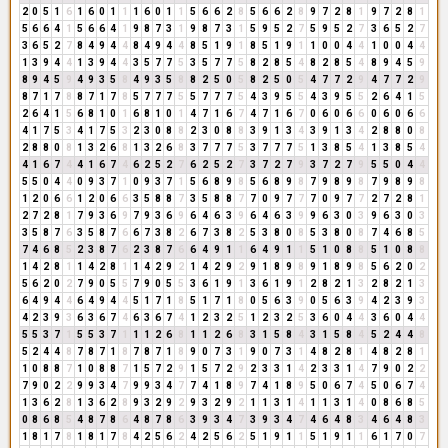
2
0
5
1
6
1
6
0
1
1
1
6
0
1
1
5
6
6
2
8
5
6
6
2
8
9
7
2
8
1
9
7
2
8
1
5
6
6
4
1
5
6
6
4
1
9
8
7
3
1
9
8
7
3
1
5
9
5
2
7
5
9
5
2
7
3
6
5
2
7
3
6
5
2
7
8
4
9
4
4
8
4
9
4
4
8
5
1
9
1
8
5
1
9
1
1
0
0
4
4
1
0
0
4
4
1
3
9
4
4
1
3
9
4
4
3
5
7
7
5
3
5
7
7
5
8
2
8
5
4
8
2
8
5
4
8
9
4
5
9
8
9
4
5
9
4
9
3
5
8
4
9
3
5
8
8
2
5
0
5
8
2
5
0
5
4
7
7
2
9
4
7
7
2
9
8
7
1
7
8
8
7
1
7
8
5
7
7
7
5
5
7
7
7
5
4
3
9
5
5
4
3
9
5
5
2
6
4
1
5
2
6
4
1
5
6
8
1
0
1
6
8
1
0
1
4
7
1
6
7
4
7
1
6
7
0
6
0
6
6
0
6
0
6
6
4
1
7
5
3
4
1
7
5
3
2
3
0
8
8
2
3
0
8
8
3
9
1
3
4
3
9
1
3
4
2
8
8
0
8
2
8
8
0
8
1
3
2
6
8
1
3
2
6
8
3
7
7
7
5
3
7
7
7
5
1
3
8
5
4
1
3
8
5
4
4
1
6
7
4
4
1
6
7
4
6
2
5
2
7
6
2
5
2
7
3
7
2
7
9
3
7
2
7
9
5
5
0
4
4
5
5
0
4
4
0
9
3
7
1
0
9
3
7
1
5
6
8
9
8
5
6
8
9
8
7
9
8
9
8
7
9
8
9
8
1
2
0
6
6
1
2
0
6
6
3
5
8
8
7
3
5
8
8
7
7
0
9
7
7
7
0
9
7
7
2
7
2
8
1
2
7
2
8
1
7
9
3
6
9
7
9
3
6
9
6
4
6
3
9
6
4
6
3
9
9
6
3
0
3
9
6
3
0
3
3
5
8
7
6
3
5
8
7
6
6
7
3
8
2
6
7
3
8
2
5
3
8
0
8
5
3
8
0
8
7
4
6
8
5
7
4
6
8
5
2
3
8
7
6
2
3
8
7
6
6
4
9
1
1
6
4
9
1
1
5
1
0
8
8
5
1
0
8
8
1
4
2
8
1
1
4
2
8
1
1
4
2
9
2
1
4
2
9
2
9
1
8
9
8
9
1
8
9
8
5
6
2
0
2
5
6
2
0
2
7
9
0
5
5
7
9
0
5
5
3
6
1
9
1
3
6
1
9
1
2
8
2
1
3
2
8
2
1
3
6
4
9
4
4
6
4
9
4
4
5
1
7
1
8
5
1
7
1
8
0
5
6
3
9
0
5
6
3
9
4
2
3
9
3
4
2
3
9
3
6
3
6
7
4
6
3
6
7
4
1
2
3
2
5
1
2
3
2
5
3
6
0
4
4
3
6
0
4
4
5
5
3
7
1
5
5
3
7
1
1
1
2
6
8
1
1
2
6
8
3
1
5
8
4
3
1
5
8
4
5
2
4
4
8
5
2
4
4
8
7
8
7
1
8
7
8
7
1
8
9
0
7
3
1
9
0
7
3
1
4
8
2
8
1
4
8
2
8
1
1
0
8
8
7
1
0
8
8
7
1
5
7
2
9
1
5
7
2
9
2
3
3
1
4
2
3
3
1
4
7
9
0
2
2
7
9
0
2
2
9
9
3
4
7
9
9
3
4
7
7
4
1
8
9
7
4
1
8
9
5
0
6
7
4
5
0
6
7
4
1
3
6
2
8
1
3
6
2
8
9
3
2
9
2
9
3
2
9
2
1
1
3
1
4
1
1
3
1
4
0
8
6
8
5
0
8
6
8
5
4
8
7
8
6
4
8
7
8
6
3
9
3
4
7
3
9
3
4
7
4
6
4
8
3
4
6
4
8
3
1
8
1
7
8
1
8
1
7
8
4
2
5
6
2
4
2
5
6
2
5
1
9
1
1
5
1
9
1
1
6
1
7
0
7