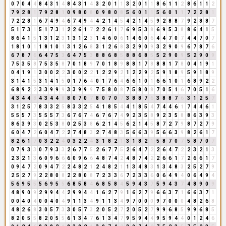
0
7
0
4
4
8
4
3
1
4
8
4
3
1
4
3
2
0
1
1
3
2
0
1
1
8
6
1
1
2
8
6
1
1
2
7
9
2
8
1
7
9
2
8
1
0
9
8
0
8
0
9
8
0
8
5
6
0
1
1
5
6
0
1
1
7
2
2
8
1
7
2
2
8
1
6
7
4
9
4
6
7
4
9
4
4
2
1
4
5
4
2
1
4
5
9
2
8
8
7
9
2
8
8
7
5
1
7
3
1
5
1
7
3
1
2
2
6
1
7
2
2
6
1
7
6
9
5
3
8
6
9
5
3
8
8
6
4
1
5
8
6
4
1
5
1
3
1
2
3
1
3
1
2
3
1
4
6
0
6
1
4
6
0
6
4
4
7
0
7
4
4
7
0
7
1
8
1
0
1
1
8
1
0
1
3
1
2
6
8
3
1
2
6
8
3
2
9
0
9
3
2
9
0
9
6
7
8
7
6
6
7
8
7
6
6
4
7
5
3
6
4
7
5
3
8
8
6
8
5
8
8
6
8
5
5
2
9
0
9
5
2
9
0
9
7
5
3
5
8
7
5
3
5
8
7
0
1
8
9
7
0
1
8
9
8
8
1
7
8
8
8
1
7
8
0
4
1
9
1
0
4
1
9
1
3
0
0
2
2
3
0
0
2
2
1
2
2
9
2
1
2
2
9
2
5
9
1
8
9
5
9
1
8
9
3
1
4
1
5
3
1
4
1
5
0
1
7
6
4
0
1
7
6
4
6
6
1
0
1
6
6
1
0
1
6
8
9
2
2
6
8
9
2
2
3
3
9
9
9
3
3
9
9
9
7
5
8
0
8
7
5
8
0
8
7
0
5
1
6
7
0
5
1
6
4
3
4
4
8
4
3
4
4
8
8
0
7
0
7
8
0
7
0
7
3
8
8
7
6
3
8
8
7
6
3
1
2
5
7
3
1
2
5
7
8
3
3
2
5
8
3
3
2
5
4
1
8
5
4
4
1
8
5
4
7
4
4
6
1
7
4
4
6
1
5
5
5
7
3
5
5
5
7
3
6
7
6
7
4
6
7
6
7
4
9
2
3
5
8
9
2
3
5
8
8
6
3
9
3
8
6
3
9
3
0
2
5
3
8
0
2
5
3
8
6
2
1
4
5
6
2
1
4
5
8
7
2
7
9
8
7
2
7
9
6
0
4
7
2
6
0
4
7
2
2
7
4
8
3
2
7
4
8
3
5
6
6
3
9
5
6
6
3
9
8
2
6
1
7
8
2
6
1
7
0
3
2
2
4
0
3
2
2
4
3
1
8
2
1
3
1
8
2
1
5
8
7
0
7
5
8
7
0
7
0
7
9
3
3
0
7
9
3
3
2
6
7
7
5
2
6
7
7
5
2
6
4
7
2
2
6
4
7
2
2
3
2
1
3
2
3
2
1
3
6
0
9
6
6
6
0
9
6
6
4
8
7
4
2
4
8
7
4
2
2
6
6
1
7
2
6
6
1
7
0
9
4
7
2
0
9
4
7
2
2
4
8
2
1
2
4
8
2
1
1
3
4
8
3
1
3
4
8
3
2
5
2
7
9
2
5
2
7
9
2
2
8
0
8
2
2
8
0
8
7
2
3
3
6
7
2
3
3
6
0
6
4
9
4
0
6
4
9
4
5
6
9
5
5
5
6
9
5
5
6
8
5
8
4
6
8
5
8
4
5
9
4
3
7
5
9
4
3
7
4
8
9
0
9
4
8
9
0
9
2
9
9
4
4
2
9
9
4
4
1
6
2
7
9
1
6
2
7
9
6
6
3
7
1
6
6
3
7
1
0
0
4
0
4
0
0
4
0
4
9
1
1
3
4
9
1
1
3
4
9
7
0
0
0
9
7
0
0
0
4
8
2
6
8
4
8
2
6
8
3
0
5
7
3
3
0
5
7
3
2
0
5
2
7
2
0
5
2
7
9
9
6
8
5
9
9
6
8
5
8
2
0
5
5
8
2
0
5
5
6
1
3
4
7
6
1
3
4
7
9
5
9
4
4
9
5
9
4
4
0
1
2
4
6