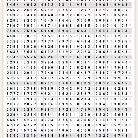
3
4
6
4
1
4
8
9
2
2
4
8
9
2
2
9
3
1
1
2
9
3
1
1
2
9
9
6
8
5
9
9
6
8
5
2
6
5
2
7
2
6
5
2
7
5
7
5
2
7
5
7
5
2
7
1
2
9
7
7
1
2
9
7
7
8
0
9
7
7
8
0
9
7
7
0
4
4
0
4
0
4
4
0
4
8
8
7
2
9
8
8
7
2
9
8
5
2
8
1
8
5
2
8
1
8
2
0
5
5
8
2
0
5
5
1
6
4
5
9
1
6
4
5
9
3
0
0
8
8
3
0
0
8
8
7
8
0
7
7
7
8
0
7
7
9
8
7
1
8
9
8
7
1
8
6
8
8
5
4
6
8
8
5
4
0
1
0
7
7
0
1
0
7
7
7
5
8
6
5
7
5
8
6
5
5
9
4
0
4
5
9
4
0
4
6
6
3
1
4
6
6
3
1
4
4
8
0
3
3
4
8
0
3
3
7
0
6
1
7
7
0
6
1
7
1
1
1
6
7
1
1
1
6
7
1
2
9
9
9
1
2
9
9
9
5
3
2
8
1
5
3
2
8
1
7
9
7
7
5
7
9
7
7
5
6
4
8
4
3
6
4
8
4
3
7
3
8
5
4
7
3
8
5
4
9
8
2
6
8
9
8
2
6
8
9
0
8
3
2
9
0
8
3
2
9
0
5
5
1
9
0
5
5
1
5
6
3
3
6
5
6
3
3
6
6
1
9
2
2
6
1
9
2
2
2
0
6
3
9
2
0
6
3
9
8
5
4
8
3
8
5
4
8
3
6
5
2
6
8
6
5
2
6
8
6
9
1
8
9
6
9
1
8
9
2
3
8
9
8
2
3
8
9
8
5
2
9
9
9
5
2
9
9
9
3
2
9
4
4
3
2
9
4
4
0
0
8
1
9
0
0
8
1
9
1
6
4
0
4
1
6
4
0
4
4
1
6
0
6
4
1
6
0
6
8
2
1
0
1
8
2
1
0
1
7
0
9
4
4
7
0
9
4
4
2
0
4
1
5
2
0
4
1
5
7
4
4
8
3
7
4
4
8
3
6
4
8
7
6
6
4
8
7
6
6
7
2
6
8
6
7
2
6
8
5
4
1
7
8
5
4
1
7
8
7
5
2
9
2
7
5
2
9
2
9
9
5
1
6
9
9
5
1
6
9
6
5
9
5
9
6
5
9
5
0
7
0
1
1
0
7
0
1
1
0
8
3
2
5
0
8
3
2
5
5
6
1
5
6
5
6
1
5
6
0
3
9
8
8
0
3
9
8
8
0
3
4
2
6
0
3
4
2
6
6
2
8
8
7
6
2
8
8
7
8
7
7
7
5
8
7
7
7
5
9
6
2
1
3
9
6
2
1
3
2
3
6
7
4
2
3
6
7
4
9
3
8
3
2
9
3
8
3
2
1
9
1
3
4
1
9
1
3
4
8
2
8
4
3
8
2
8
4
3
0
1
9
3
3
0
1
9
3
3
2
8
7
7
5
2
8
7
7
5
8
9
9
6
6
8
9
9
6
6
8
3
4
5
9
8
3
4
5
9
3
0
2
8
1
3
0
2
8
1
0
2
9
1
1
0
2
9
1
1
1
7
2
9
2
1
7
2
9
2
9
5
4
3
7
9
5
4
3
7
2
2
8
4
3
2
2
8
4
3
5
6
3
1
4
5
6
3
1
4
1
2
2
0
2
1
2
2
0
2
4
6
5
8
4
4
6
5
8
4
4
2
7
3
1
4
2
7
3
1
3
7
5
6
2
3
7
5
6
2
9
1
3
4
7
9
1
3
4
7
4
7
7
2
9
4
7
7
2
9
3
1
9
5
5
3
1
9
5
5
0
9
4
0
4
0
9
4
0
4
5
2
9
3
3
5
2
9
3
3
6
7
0
6
6
6
7
0
6
6
4
0
6
0
6
4
0
6
0
6
7
5
9
1
1
7
5
9
1
1
3
3
4
0
4
3
3
4
0
4
9
6
9
4
4
9
6
9
4
4
4
3
2
7
9
4
3
2
7
9
0
7
4
8
3