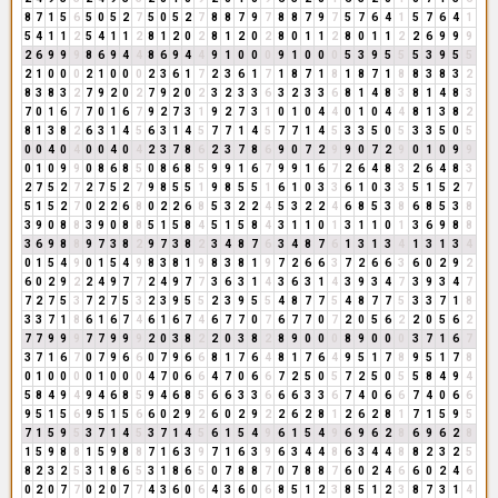
8
7
1
5
6
5
0
5
2
7
5
0
5
2
7
8
8
7
9
7
8
8
7
9
7
5
7
6
4
1
5
7
6
4
1
5
4
1
1
2
5
4
1
1
2
8
1
2
0
2
8
1
2
0
2
8
0
1
1
2
8
0
1
1
2
2
6
9
9
9
2
6
9
9
9
8
6
9
4
4
8
6
9
4
4
9
1
0
0
0
9
1
0
0
0
5
3
9
5
5
5
3
9
5
5
2
1
0
0
0
2
1
0
0
0
2
3
6
1
7
2
3
6
1
7
1
8
7
1
8
1
8
7
1
8
8
3
8
3
2
8
3
8
3
2
7
9
2
0
2
7
9
2
0
2
3
2
3
3
6
3
2
3
3
6
8
1
4
8
3
8
1
4
8
3
7
0
1
6
7
7
0
1
6
7
9
2
7
3
1
9
2
7
3
1
0
1
0
4
4
0
1
0
4
4
8
1
3
8
2
8
1
3
8
2
6
3
1
4
5
6
3
1
4
5
7
7
1
4
5
7
7
1
4
5
3
3
5
0
5
3
3
5
0
5
0
0
4
0
4
0
0
4
0
4
2
3
7
8
6
2
3
7
8
6
9
0
7
2
9
9
0
7
2
9
0
1
0
9
9
0
1
0
9
9
0
8
6
8
5
0
8
6
8
5
9
9
1
6
7
9
9
1
6
7
2
6
4
8
3
2
6
4
8
3
2
7
5
2
7
2
7
5
2
7
9
8
5
5
1
9
8
5
5
1
6
1
0
3
3
6
1
0
3
3
5
1
5
2
7
5
1
5
2
7
0
2
2
6
8
0
2
2
6
8
5
3
2
2
4
5
3
2
2
4
6
8
5
3
8
6
8
5
3
8
3
9
0
8
8
3
9
0
8
8
5
1
5
8
4
5
1
5
8
4
3
1
1
0
1
3
1
1
0
1
3
6
9
8
8
3
6
9
8
8
9
7
3
8
2
9
7
3
8
2
3
4
8
7
6
3
4
8
7
6
1
3
1
3
4
1
3
1
3
4
0
1
5
4
9
0
1
5
4
9
8
3
8
1
9
8
3
8
1
9
7
2
6
6
3
7
2
6
6
3
6
0
2
9
2
6
0
2
9
2
2
4
9
7
7
2
4
9
7
7
3
6
3
1
4
3
6
3
1
4
3
9
3
4
7
3
9
3
4
7
7
2
7
5
3
7
2
7
5
3
2
3
9
5
5
2
3
9
5
5
4
8
7
7
5
4
8
7
7
5
3
3
7
1
8
3
3
7
1
8
6
1
6
7
4
6
1
6
7
4
6
7
7
0
7
6
7
7
0
7
2
0
5
6
2
2
0
5
6
2
7
7
9
9
9
7
7
9
9
9
2
0
3
8
2
2
0
3
8
2
8
9
0
0
0
8
9
0
0
0
3
7
1
6
7
3
7
1
6
7
0
7
9
6
6
0
7
9
6
6
8
1
7
6
4
8
1
7
6
4
9
5
1
7
8
9
5
1
7
8
0
1
0
0
0
0
1
0
0
0
4
7
0
6
6
4
7
0
6
6
7
2
5
0
5
7
2
5
0
5
5
8
4
9
4
5
8
4
9
4
9
4
6
8
5
9
4
6
8
5
6
6
3
3
6
6
6
3
3
6
7
4
0
6
6
7
4
0
6
6
9
5
1
5
6
9
5
1
5
6
6
0
2
9
2
6
0
2
9
2
2
6
2
8
1
2
6
2
8
1
7
1
5
9
5
7
1
5
9
5
3
7
1
4
5
3
7
1
4
5
6
1
5
4
9
6
1
5
4
9
6
9
6
2
8
6
9
6
2
8
1
5
9
8
8
1
5
9
8
8
7
1
6
3
9
7
1
6
3
9
6
3
4
4
8
6
3
4
4
8
8
2
3
2
5
8
2
3
2
5
3
1
8
6
5
3
1
8
6
5
0
7
8
8
7
0
7
8
8
7
6
0
2
4
6
6
0
2
4
6
0
2
0
7
7
0
2
0
7
7
4
3
6
0
6
4
3
6
0
6
8
5
1
2
3
8
5
1
2
3
8
7
3
1
4