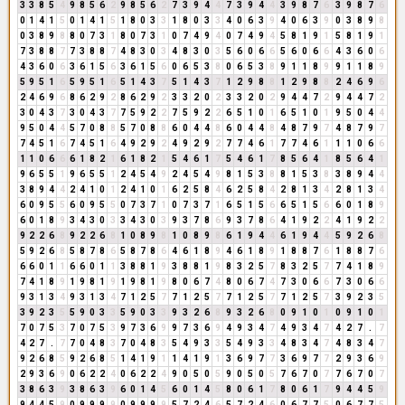
3
3
8
5
4
9
8
5
6
2
9
8
5
6
2
7
3
9
4
4
7
3
9
4
4
3
9
8
7
6
3
9
8
7
6
0
1
4
1
5
0
1
4
1
5
1
8
0
3
3
1
8
0
3
3
4
0
6
3
9
4
0
6
3
9
0
3
8
9
8
0
3
8
9
8
8
0
7
3
1
8
0
7
3
1
0
7
4
9
4
0
7
4
9
4
5
8
1
9
1
5
8
1
9
1
7
3
8
8
7
7
3
8
8
7
4
8
3
0
3
4
8
3
0
3
5
6
0
6
6
5
6
0
6
6
4
3
6
0
6
4
3
6
0
6
3
6
1
5
6
3
6
1
5
6
0
6
5
3
8
0
6
5
3
8
9
1
1
8
9
9
1
1
8
9
5
9
5
1
6
5
9
5
1
6
5
1
4
3
7
5
1
4
3
7
1
2
9
8
8
1
2
9
8
8
2
4
6
9
6
2
4
6
9
6
8
6
2
9
2
8
6
2
9
2
3
3
2
0
2
3
3
2
0
2
9
4
4
7
2
9
4
4
7
2
3
0
4
3
7
3
0
4
3
7
7
5
9
2
2
7
5
9
2
2
6
5
1
0
1
6
5
1
0
1
9
5
0
4
4
9
5
0
4
4
5
7
0
8
8
5
7
0
8
8
6
0
4
4
8
6
0
4
4
8
4
8
7
9
7
4
8
7
9
7
7
4
5
1
6
7
4
5
1
6
4
9
2
9
2
4
9
2
9
2
7
7
4
6
1
7
7
4
6
1
1
1
0
6
6
1
1
0
6
6
6
1
8
2
1
6
1
8
2
1
5
4
6
1
7
5
4
6
1
7
8
5
6
4
1
8
5
6
4
1
9
6
5
5
1
9
6
5
5
1
2
4
5
4
9
2
4
5
4
9
8
1
5
3
8
8
1
5
3
8
3
8
9
4
4
3
8
9
4
4
2
4
1
0
1
2
4
1
0
1
6
2
5
8
4
6
2
5
8
4
2
8
1
3
4
2
8
1
3
4
6
0
9
5
5
6
0
9
5
5
0
7
3
7
1
0
7
3
7
1
6
5
1
5
6
6
5
1
5
6
6
0
1
8
9
6
0
1
8
9
3
4
3
0
3
3
4
3
0
3
9
3
7
8
6
9
3
7
8
6
4
1
9
2
2
4
1
9
2
2
9
2
2
6
8
9
2
2
6
8
1
0
8
9
8
1
0
8
9
8
6
1
9
4
4
6
1
9
4
4
5
9
2
6
8
5
9
2
6
8
5
8
7
8
6
5
8
7
8
6
4
6
1
8
9
4
6
1
8
9
1
8
8
7
6
1
8
8
7
6
6
6
0
1
1
6
6
0
1
1
3
8
8
1
9
3
8
8
1
9
8
3
2
5
7
8
3
2
5
7
7
4
1
8
9
7
4
1
8
9
1
9
8
1
9
1
9
8
1
9
8
0
6
7
4
8
0
6
7
4
7
3
0
6
6
7
3
0
6
6
9
3
1
3
4
9
3
1
3
4
7
1
2
5
7
7
1
2
5
7
7
1
2
5
7
7
1
2
5
7
3
9
2
3
5
3
9
2
3
5
5
9
0
3
3
5
9
0
3
3
9
3
2
6
8
9
3
2
6
8
0
9
1
0
1
0
9
1
0
1
7
0
7
5
3
7
0
7
5
3
9
7
3
6
9
9
7
3
6
9
4
9
3
4
7
4
9
3
4
7
4
2
7
.
7
4
2
7
.
7
7
0
4
8
3
7
0
4
8
3
5
4
9
3
3
5
4
9
3
3
4
8
3
4
7
4
8
3
4
7
9
2
6
8
5
9
2
6
8
5
1
4
1
9
1
1
4
1
9
1
3
6
9
7
7
3
6
9
7
7
2
9
3
6
9
2
9
3
6
9
0
6
2
2
4
0
6
2
2
4
9
0
5
0
5
9
0
5
0
5
7
6
7
0
7
7
6
7
0
7
3
8
6
3
9
3
8
6
3
9
6
0
1
4
5
6
0
1
4
5
8
0
6
1
7
8
0
6
1
7
9
4
4
5
9
9
4
4
5
9
0
9
9
9
9
0
9
9
9
9
5
7
2
4
6
5
7
2
4
6
0
6
7
7
5
0
6
7
7
5