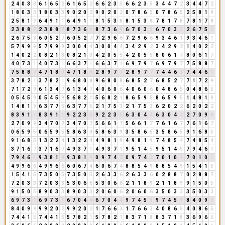
2
4
0
3
3
6
1
6
5
2
6
1
6
5
2
6
6
2
3
5
6
6
2
3
5
3
4
4
7
2
3
4
4
7
2
1
8
0
3
3
1
8
0
3
3
9
0
2
0
2
9
0
2
0
2
0
7
8
6
5
0
7
8
6
5
2
5
8
1
9
2
5
8
1
9
6
4
9
1
1
6
4
9
1
1
8
1
5
3
8
8
1
5
3
8
7
8
1
7
8
7
8
1
7
8
2
3
8
8
7
2
3
8
8
7
8
7
3
6
9
8
7
3
6
9
6
7
0
3
3
6
7
0
3
3
2
6
7
5
3
2
6
7
5
3
6
0
5
2
7
6
0
5
2
7
7
2
9
6
6
7
2
9
6
6
9
3
4
6
1
9
3
4
6
1
5
7
9
9
9
5
7
9
9
9
3
0
0
4
4
3
0
0
4
4
3
4
2
9
2
3
4
2
9
2
1
4
0
2
2
1
4
0
2
2
0
8
2
1
3
0
8
2
1
3
4
2
0
5
5
4
2
0
5
5
8
0
6
1
7
8
0
6
1
7
4
0
7
3
1
4
0
7
3
1
6
6
3
7
1
6
6
3
7
1
6
9
7
9
7
6
9
7
9
7
7
5
8
8
7
7
5
8
8
7
4
7
1
8
9
4
7
1
8
9
2
8
9
7
7
2
8
9
7
7
7
4
4
6
1
7
4
4
6
1
3
7
8
2
1
3
7
8
2
1
9
6
8
0
8
9
6
8
0
8
6
8
5
2
7
6
8
5
2
7
7
1
7
2
9
7
1
7
2
9
6
1
3
4
7
6
1
3
4
7
4
0
6
0
6
4
0
6
0
6
0
4
8
6
5
0
4
8
6
5
0
5
4
5
9
0
5
4
5
9
5
6
8
2
1
5
6
8
2
1
8
6
5
9
5
8
6
5
9
5
1
4
8
1
9
1
4
8
1
9
6
3
7
7
5
6
3
7
7
5
2
1
7
5
3
2
1
7
5
3
6
2
0
2
2
6
2
0
2
2
8
3
9
1
1
8
3
9
1
1
9
2
2
3
5
9
2
2
3
5
6
3
0
4
4
6
3
0
4
4
2
7
0
9
9
2
7
0
9
9
3
4
7
0
7
3
4
7
0
7
5
6
6
1
7
5
6
6
1
7
7
6
1
6
7
7
6
1
6
7
0
6
5
9
5
0
6
5
9
5
5
8
6
3
9
5
8
6
3
9
3
5
8
6
5
3
5
8
6
5
9
1
6
8
5
9
1
6
8
5
1
3
2
2
4
1
3
2
2
4
4
9
8
1
9
4
9
8
1
9
7
4
8
5
4
7
4
8
5
4
3
7
1
6
7
3
7
1
6
7
4
9
3
7
1
4
9
3
7
1
9
5
1
4
5
9
5
1
4
5
7
9
4
6
1
7
9
4
6
1
9
3
8
1
9
9
3
8
1
9
0
9
7
4
2
0
9
7
4
2
7
0
1
0
1
7
0
1
0
1
4
9
9
6
6
4
9
9
6
6
6
0
6
7
4
6
0
6
7
4
8
8
5
4
9
8
8
5
4
9
1
5
4
1
5
1
5
4
1
5
7
3
5
0
5
7
3
5
0
5
2
6
3
3
6
2
6
3
3
6
0
2
8
8
7
0
2
8
8
7
7
2
0
3
3
7
2
0
3
3
5
3
0
6
6
5
3
0
6
6
2
1
1
8
9
2
1
1
8
9
9
1
5
0
5
9
1
5
0
5
8
9
0
3
3
8
9
0
3
3
2
0
6
0
6
2
0
6
0
6
3
5
0
3
3
3
5
0
3
3
6
9
7
3
1
6
9
7
3
1
6
7
0
4
4
6
7
0
4
4
9
7
4
5
9
9
7
4
5
9
8
4
0
9
9
8
4
0
9
9
9
9
2
0
2
9
9
2
0
2
1
7
6
6
3
1
7
6
6
3
4
0
8
6
5
4
0
8
6
5
7
4
4
1
5
7
4
4
1
5
5
7
8
2
1
5
7
8
2
1
8
3
7
1
8
8
3
7
1
8
3
6
9
6
6