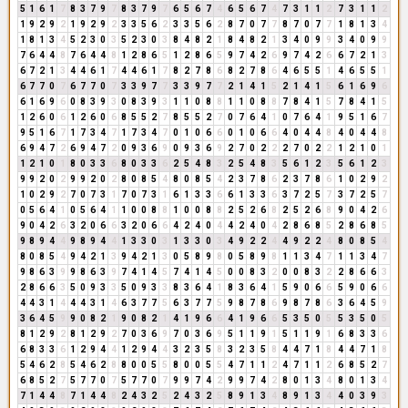
5
1
6
1
7
8
3
7
9
7
8
3
7
9
7
6
5
6
7
4
6
5
6
7
4
7
3
1
1
2
7
3
1
1
2
1
9
2
9
2
1
9
2
9
2
3
3
5
6
2
3
3
5
6
2
8
7
0
7
7
8
7
0
7
7
1
8
1
3
4
1
8
1
3
4
5
2
3
0
3
5
2
3
0
3
8
4
8
2
1
8
4
8
2
1
3
4
0
9
9
3
4
0
9
9
7
6
4
4
8
7
6
4
4
8
1
2
8
6
5
1
2
8
6
5
9
7
4
2
6
9
7
4
2
6
6
7
2
1
3
6
7
2
1
3
4
4
6
1
7
4
4
6
1
7
8
2
7
8
6
8
2
7
8
6
4
6
5
5
1
4
6
5
5
1
6
7
7
0
7
6
7
7
0
7
3
3
9
7
7
3
3
9
7
7
2
1
4
1
5
2
1
4
1
5
6
1
6
9
6
6
1
6
9
6
0
8
3
9
3
0
8
3
9
3
1
1
0
8
8
1
1
0
8
8
7
8
4
1
5
7
8
4
1
5
1
2
6
0
6
1
2
6
0
6
8
5
5
2
7
8
5
5
2
7
0
7
6
4
1
0
7
6
4
1
9
5
1
6
7
9
5
1
6
7
1
7
3
4
7
1
7
3
4
7
0
1
0
6
6
0
1
0
6
6
4
0
4
4
8
4
0
4
4
8
6
9
4
7
2
6
9
4
7
2
0
9
3
6
9
0
9
3
6
9
2
7
0
2
2
2
7
0
2
2
1
2
1
0
1
1
2
1
0
1
8
0
3
3
6
8
0
3
3
6
2
5
4
8
3
2
5
4
8
3
5
6
1
2
3
5
6
1
2
3
9
9
2
0
2
9
9
2
0
2
8
0
8
5
4
8
0
8
5
4
2
3
7
8
6
2
3
7
8
6
1
0
2
9
2
1
0
2
9
2
7
0
7
3
1
7
0
7
3
1
6
1
3
3
6
6
1
3
3
6
3
7
2
5
7
3
7
2
5
7
0
5
6
4
1
0
5
6
4
1
1
0
0
8
8
1
0
0
8
8
2
5
2
6
8
2
5
2
6
8
9
0
4
2
6
9
0
4
2
6
3
2
0
6
6
3
2
0
6
6
4
2
4
0
4
4
2
4
0
4
2
8
6
8
5
2
8
6
8
5
9
8
9
4
4
9
8
9
4
4
1
3
3
0
3
1
3
3
0
3
4
9
2
2
4
4
9
2
2
4
8
0
8
5
4
8
0
8
5
4
9
4
2
1
3
9
4
2
1
3
0
5
8
9
8
0
5
8
9
8
1
1
3
4
7
1
1
3
4
7
9
8
6
3
9
9
8
6
3
9
7
4
1
4
5
7
4
1
4
5
0
0
8
3
2
0
0
8
3
2
2
8
6
6
3
2
8
6
6
3
5
0
9
3
3
5
0
9
3
3
8
3
6
4
1
8
3
6
4
1
5
9
0
6
6
5
9
0
6
6
4
4
3
1
4
4
4
3
1
4
6
3
7
7
5
6
3
7
7
5
9
8
7
8
6
9
8
7
8
6
3
6
4
5
9
3
6
4
5
9
9
0
8
2
1
9
0
8
2
1
4
1
9
6
6
4
1
9
6
6
5
3
5
0
5
5
3
5
0
5
8
1
2
9
2
8
1
2
9
2
7
0
3
6
9
7
0
3
6
9
5
1
1
9
1
5
1
1
9
1
6
8
3
3
6
6
8
3
3
6
1
2
9
4
4
1
2
9
4
4
3
2
3
5
8
3
2
3
5
8
4
4
7
1
8
4
4
7
1
8
5
4
6
2
8
5
4
6
2
8
8
0
0
5
5
8
0
0
5
5
4
7
1
1
2
4
7
1
1
2
6
8
5
2
7
6
8
5
2
7
5
7
7
0
7
5
7
7
0
7
9
9
7
4
2
9
9
7
4
2
8
0
1
3
4
8
0
1
3
4
7
1
4
4
8
7
1
4
4
8
2
4
3
2
5
2
4
3
2
5
8
9
1
3
4
8
9
1
3
4
4
0
3
9
3