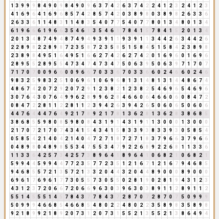
1
3
9
9
9
8
4
9
0
9
8
4
9
0
9
6
3
7
4
2
6
3
7
4
2
2
4
1
2
3
2
4
1
2
3
4
1
6
9
6
4
1
6
9
6
8
5
7
4
2
8
5
7
4
2
0
3
8
9
8
0
3
8
9
8
2
6
3
3
6
2
6
3
3
6
1
1
4
8
3
1
1
4
8
3
5
4
0
7
7
5
4
0
7
7
8
0
1
3
4
8
0
1
3
4
6
1
9
6
6
6
1
9
6
6
3
5
4
6
1
3
5
4
6
1
7
8
4
1
5
7
8
4
1
5
2
0
1
3
4
2
0
1
3
4
8
7
4
9
4
8
7
4
9
4
9
3
9
1
1
9
3
9
1
1
3
4
4
2
6
3
4
4
2
6
2
2
8
9
8
2
2
8
9
8
7
2
3
5
8
7
2
3
5
8
5
1
5
8
4
5
1
5
8
4
2
3
8
9
8
2
3
8
9
8
4
9
5
1
6
4
9
5
1
6
6
2
7
4
2
6
2
7
4
2
0
1
6
9
6
0
1
6
9
6
2
8
9
5
5
2
8
9
5
5
4
7
3
4
7
4
7
3
4
7
5
0
6
3
9
5
0
6
3
9
7
1
7
0
7
7
1
7
0
7
0
0
9
6
6
0
0
9
6
6
7
0
3
3
6
7
0
3
3
6
6
0
2
4
6
6
0
2
4
6
9
8
3
2
5
9
8
3
2
5
1
0
6
9
6
1
0
6
9
6
8
1
3
1
4
8
1
3
1
4
4
8
6
7
4
4
8
6
7
4
2
0
7
2
9
2
0
7
2
9
1
2
3
8
2
1
2
3
8
2
5
4
6
9
6
5
4
6
9
6
3
0
7
6
4
3
0
7
6
4
9
9
6
2
8
9
9
6
2
8
4
6
6
0
6
4
6
6
0
6
0
8
4
7
2
0
8
4
7
2
2
8
1
1
2
2
8
1
1
2
3
9
4
2
6
3
9
4
2
6
5
0
6
0
6
5
0
6
0
6
4
4
7
6
4
4
4
7
6
4
9
2
1
7
8
9
2
1
7
8
1
3
6
2
8
1
3
6
2
8
3
8
6
8
5
3
8
6
8
5
5
9
8
0
8
5
9
8
0
8
4
3
1
9
1
4
3
1
9
1
1
3
0
0
0
1
3
0
0
0
2
1
7
0
7
2
1
7
0
7
4
3
4
1
5
4
3
4
1
5
8
3
3
9
3
8
3
3
9
3
0
5
8
5
4
0
5
8
5
4
2
1
4
0
4
2
1
4
0
4
7
2
7
1
8
7
2
7
1
8
3
7
9
6
6
3
7
9
6
6
0
4
8
9
8
0
4
8
9
8
5
5
3
4
7
5
5
3
4
7
9
2
2
6
8
9
2
2
6
8
1
1
3
3
6
1
1
3
3
6
4
2
5
7
3
4
2
5
7
3
8
9
6
4
1
8
9
6
4
1
0
6
8
2
1
0
6
8
2
1
5
9
9
4
4
5
9
9
4
4
7
7
2
3
5
7
7
2
3
5
1
2
1
6
7
1
2
1
6
7
9
4
6
8
5
9
4
6
8
5
5
7
2
1
3
5
7
2
1
3
3
2
0
4
4
3
2
0
4
4
8
9
0
0
0
8
9
0
0
0
6
9
6
1
7
6
9
6
1
7
7
3
0
5
5
7
3
0
5
5
0
2
8
1
9
0
2
8
1
9
4
3
1
2
3
4
3
1
2
3
7
2
0
6
6
7
2
0
6
6
9
6
3
0
3
9
6
3
0
3
8
9
1
1
2
8
9
1
1
2
5
5
1
4
5
5
5
1
4
5
7
8
4
3
7
7
8
4
3
7
2
8
7
0
7
2
8
7
0
7
5
0
9
9
9
5
0
9
9
9
4
6
6
8
5
4
6
6
8
5
4
8
0
2
2
4
8
0
2
2
3
5
8
9
8
3
5
8
9
8
9
2
1
8
9
9
2
1
8
9
2
0
7
3
1
2
0
7
3
1
5
5
2
1
3
5
5
2
1
3
8
6
4
9
4