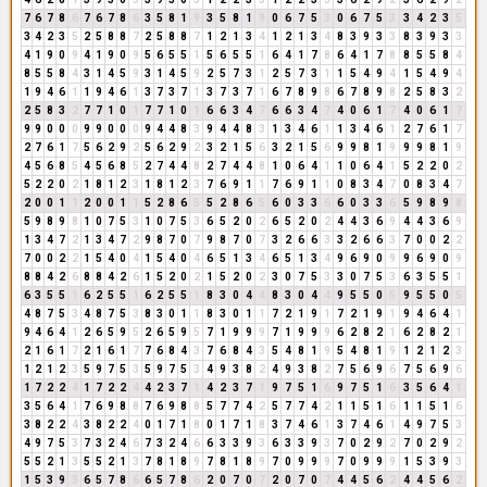
7
6
7
8
6
7
6
7
8
6
3
5
8
1
9
3
5
8
1
9
0
6
7
5
3
0
6
7
5
3
3
4
2
3
5
3
4
2
3
5
2
5
8
8
7
2
5
8
8
7
1
2
1
3
4
1
2
1
3
4
8
3
9
3
3
8
3
9
3
3
4
1
9
0
9
4
1
9
0
9
5
6
5
5
1
5
6
5
5
1
6
4
1
7
8
6
4
1
7
8
8
5
5
8
4
8
5
5
8
4
3
1
4
5
9
3
1
4
5
9
2
5
7
3
1
2
5
7
3
1
1
5
4
9
4
1
5
4
9
4
1
9
4
6
1
1
9
4
6
1
3
7
3
7
1
3
7
3
7
1
6
7
8
9
8
6
7
8
9
8
2
5
8
3
2
2
5
8
3
2
7
7
1
0
1
7
7
1
0
1
6
6
3
4
7
6
6
3
4
7
4
0
6
1
7
4
0
6
1
7
9
9
0
0
0
9
9
0
0
0
9
4
4
8
3
9
4
4
8
3
1
3
4
6
1
1
3
4
6
1
2
7
6
1
7
2
7
6
1
7
5
6
2
9
2
5
6
2
9
2
3
2
1
5
6
3
2
1
5
6
9
9
8
1
9
9
9
8
1
9
4
5
6
8
5
4
5
6
8
5
2
7
4
4
8
2
7
4
4
8
1
0
6
4
1
1
0
6
4
1
5
2
2
0
2
5
2
2
0
2
1
8
1
2
3
1
8
1
2
3
7
6
9
1
1
7
6
9
1
1
0
8
3
4
7
0
8
3
4
7
2
0
0
1
1
2
0
0
1
1
5
2
8
6
5
5
2
8
6
5
6
0
3
3
6
6
0
3
3
6
5
9
8
9
8
5
9
8
9
8
1
0
7
5
3
1
0
7
5
3
6
5
2
0
2
6
5
2
0
2
4
4
3
6
9
4
4
3
6
9
1
3
4
7
2
1
3
4
7
2
9
8
7
0
7
9
8
7
0
7
3
2
6
6
3
3
2
6
6
3
7
0
0
2
2
7
0
0
2
2
1
5
4
0
4
1
5
4
0
4
6
5
1
3
4
6
5
1
3
4
9
6
9
0
9
9
6
9
0
9
8
8
4
2
6
8
8
4
2
6
1
5
2
0
2
1
5
2
0
2
3
0
7
5
3
3
0
7
5
3
6
3
5
5
1
6
3
5
5
1
6
2
5
5
1
6
2
5
5
1
8
3
0
4
4
8
3
0
4
4
9
5
5
0
5
9
5
5
0
5
4
8
7
5
3
4
8
7
5
3
8
3
0
1
1
8
3
0
1
1
7
2
1
9
1
7
2
1
9
1
9
4
6
4
1
9
4
6
4
1
2
6
5
9
5
2
6
5
9
5
7
1
9
9
9
7
1
9
9
9
6
2
8
2
1
6
2
8
2
1
2
1
6
1
7
2
1
6
1
7
7
6
8
4
3
7
6
8
4
3
5
4
8
1
9
5
4
8
1
9
1
2
1
2
3
1
2
1
2
3
5
9
7
5
3
5
9
7
5
3
4
9
3
8
2
4
9
3
8
2
7
5
6
9
6
7
5
6
9
6
1
7
2
2
4
1
7
2
2
4
4
2
3
7
1
4
2
3
7
1
9
7
5
1
6
9
7
5
1
6
3
5
6
4
1
3
5
6
4
1
7
6
9
8
8
7
6
9
8
8
5
7
7
4
2
5
7
7
4
2
1
1
5
1
6
1
1
5
1
6
3
8
2
2
4
3
8
2
2
4
0
1
7
1
8
0
1
7
1
8
3
7
4
6
1
3
7
4
6
1
4
9
7
5
3
4
9
7
5
3
7
3
2
4
6
7
3
2
4
6
6
3
3
9
3
6
3
3
9
3
7
0
2
9
2
7
0
2
9
2
5
5
2
1
3
5
5
2
1
3
7
8
1
8
9
7
8
1
8
9
7
0
9
9
9
7
0
9
9
9
1
5
3
9
3
1
5
3
9
3
6
5
7
8
6
6
5
7
8
6
2
0
7
0
7
2
0
7
0
7
4
4
5
6
2
4
4
5
6
2