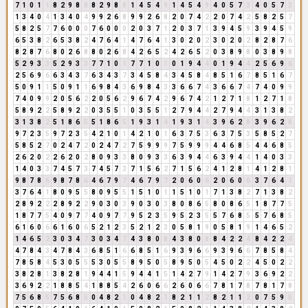
7
1
0
1
1
8
2
9
8
8
8
2
9
8
8
1
4
5
4
9
1
4
5
4
9
4
0
5
7
3
4
0
5
7
3
1
3
4
0
4
1
3
4
0
4
9
9
2
6
8
9
9
2
6
8
2
0
7
4
2
2
0
7
4
2
5
8
2
5
7
5
8
2
5
7
7
6
0
0
0
7
6
0
0
0
2
0
3
7
1
2
0
3
7
1
3
9
4
5
9
3
9
4
5
9
6
5
3
8
2
6
5
3
8
2
4
7
6
4
1
4
7
6
4
1
3
0
2
0
2
3
0
2
0
2
8
2
8
7
6
8
2
8
7
6
8
0
2
6
8
8
0
2
6
8
4
2
6
5
2
4
2
6
5
2
0
3
8
9
8
0
3
8
9
8
5
2
9
3
3
5
2
9
3
3
7
7
1
0
1
7
7
1
0
1
0
1
9
4
4
0
1
9
4
4
2
5
6
9
6
2
5
6
9
6
6
3
4
3
7
6
3
4
3
7
3
4
5
8
4
3
4
5
8
4
8
5
1
6
7
8
5
1
6
7
5
0
9
1
1
5
0
9
1
1
6
9
8
4
3
6
9
8
4
3
3
6
6
7
4
3
6
6
7
4
7
4
0
9
9
7
4
0
9
9
2
0
5
6
2
2
0
5
6
2
9
6
7
4
2
9
6
7
4
2
1
2
7
1
8
1
2
7
1
8
5
8
9
2
2
5
8
9
2
2
0
3
5
5
1
0
3
5
5
1
2
7
9
4
4
2
7
9
4
4
3
1
3
8
2
3
1
3
8
2
5
1
8
6
5
5
1
8
6
5
1
9
3
1
4
1
9
3
1
4
3
9
6
2
8
3
9
6
2
8
9
7
2
3
5
9
7
2
3
5
4
2
1
0
1
4
2
1
0
1
6
3
7
5
3
6
3
7
5
3
5
8
5
2
7
5
8
5
2
7
0
2
4
7
2
0
2
4
7
2
7
5
9
9
9
7
5
9
9
9
4
4
6
8
5
4
4
6
8
5
2
6
2
0
2
2
6
2
0
2
8
0
9
3
3
8
0
9
3
3
6
3
9
4
4
6
3
9
4
4
1
4
0
3
3
1
4
0
3
3
7
4
5
7
3
7
4
5
7
3
7
1
5
6
2
7
1
5
6
2
4
1
2
8
1
4
1
2
8
1
9
8
7
8
6
9
8
7
8
6
4
6
7
9
7
4
6
7
9
7
2
0
6
0
6
2
0
6
0
6
3
7
6
4
1
3
7
6
4
1
8
0
9
5
5
8
0
9
5
5
1
5
1
0
1
1
5
1
0
1
7
1
3
8
2
7
1
3
8
2
2
8
9
2
2
2
8
9
2
2
9
0
3
0
3
9
0
3
0
3
8
0
8
6
5
8
0
8
6
5
1
8
7
7
5
1
8
7
7
5
4
0
9
7
7
4
0
9
7
7
9
5
2
3
5
9
5
2
3
5
5
7
6
8
5
5
7
6
8
5
6
1
6
0
6
6
1
6
0
6
5
2
1
2
3
5
2
1
2
3
0
5
8
1
9
0
5
8
1
9
1
4
6
5
2
1
4
6
5
2
3
0
3
4
7
3
0
3
4
7
4
3
8
0
8
4
3
8
0
8
8
4
2
2
4
8
4
2
2
4
4
7
8
4
3
4
7
8
4
3
6
8
5
1
6
6
8
5
1
6
9
3
9
6
6
9
3
9
6
6
7
8
5
8
4
7
8
5
8
4
5
3
0
5
5
5
3
0
5
5
8
9
5
0
5
8
9
5
0
5
4
5
0
2
2
4
5
0
2
2
3
8
2
8
1
3
8
2
8
1
9
4
4
1
5
9
4
4
1
5
1
4
2
7
9
1
4
2
7
9
3
6
9
2
2
3
6
9
2
2
1
8
8
5
4
1
8
8
5
4
2
6
0
6
6
2
6
0
6
6
7
8
1
7
8
7
8
1
7
8
7
5
6
8
5
7
5
6
8
5
0
4
8
2
1
0
4
8
2
1
8
2
1
1
2
8
2
1
1
2
0
7
5
9
5