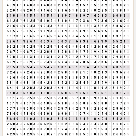
8
9
8
3
2
8
9
8
3
2
3
4
4
8
3
3
4
4
8
3
4
7
7
0
7
4
7
7
0
7
4
5
9
1
1
4
5
9
1
1
1
4
0
0
0
1
4
0
0
0
2
1
5
1
6
2
1
5
1
6
5
3
0
2
2
5
3
0
2
2
5
2
0
4
4
5
2
0
4
4
9
1
6
6
3
9
1
6
6
3
8
2
2
5
7
8
2
2
5
7
3
1
8
1
9
3
1
8
1
9
7
1
5
7
3
7
1
5
7
3
8
1
9
7
7
8
1
9
7
7
6
0
8
3
2
6
0
8
3
2
6
1
2
5
7
6
1
2
5
7
5
1
0
4
4
5
1
0
4
4
7
0
3
6
9
7
0
3
6
9
2
1
6
0
6
2
1
6
0
6
9
0
4
3
7
9
0
4
3
7
3
6
1
9
1
3
6
1
9
1
3
8
6
2
8
3
8
6
2
8
6
1
5
2
7
6
1
5
2
7
9
1
9
3
3
9
1
9
3
3
5
4
9
5
5
5
4
9
5
5
0
0
7
3
1
0
0
7
3
1
7
0
6
5
2
7
0
6
5
2
4
7
5
8
4
4
7
5
8
4
1
3
1
0
1
1
3
1
0
1
3
8
6
4
1
3
8
6
4
1
0
0
3
7
1
0
0
3
7
1
6
9
3
9
3
6
9
3
9
3
6
5
2
1
3
6
5
2
1
3
5
0
2
5
7
5
0
2
5
7
8
6
4
5
9
8
6
4
5
9
2
6
1
6
7
2
6
1
6
7
0
6
7
2
9
0
6
7
2
9
3
2
8
6
5
3
2
8
6
5
9
4
7
9
7
9
4
7
9
7
3
0
8
4
3
3
0
8
4
3
4
1
3
1
4
4
1
3
1
4
2
4
7
0
7
2
4
7
0
7
7
9
0
8
8
7
9
0
8
8
6
0
9
2
2
6
0
9
2
2
6
7
4
9
4
6
7
4
9
4
4
7
8
6
5
4
7
8
6
5
7
0
5
4
9
7
0
5
4
9
5
6
4
2
6
5
6
4
2
6
1
0
1
4
5
1
0
1
4
5
4
8
5
3
8
4
8
5
3
8
7
2
4
2
6
7
2
4
2
6
2
5
8
0
8
2
5
8
0
8
8
2
1
3
4
8
2
1
3
4
4
3
6
7
4
4
3
6
7
4
0
3
8
9
8
0
3
8
9
8
8
5
3
8
2
8
5
3
8
2
5
9
0
9
9
5
9
0
9
9
9
8
1
5
6
9
8
1
5
6
5
4
2
1
3
5
4
2
1
3
2
5
4
9
4
2
5
4
9
4
6
4
1
9
1
6
4
1
9
1
3
2
8
3
2
3
2
8
3
2
4
9
1
1
2
4
9
1
1
2
8
1
9
2
2
8
1
9
2
2
5
8
8
3
2
5
8
8
3
2
1
5
8
6
5
1
5
8
6
5
9
0
5
1
6
9
0
5
1
6
0
8
1
7
8
0
8
1
7
8
6
7
5
0
5
6
7
5
0
5
7
4
0
5
5
7
4
0
5
5
9
1
0
6
6
9
1
0
6
6
1
0
1
3
4
1
0
1
3
4
6
1
8
5
4
6
1
8
5
4
5
0
8
8
7
5
0
8
8
7
0
7
7
2
9
0
7
7
2
9
5
0
8
6
5
5
0
8
6
5
2
5
7
8
6
2
5
7
8
6
2
8
6
6
3
2
8
6
6
3
7
8
4
0
4
7
8
4
0
4
6
9
0
1
1
6
9
0
1
1
1
0
7
4
2
1
0
7
4
2
5
6
4
0
4
5
6
4
0
4
4
1
0
3
3
4
1
0
3
3
3
4
4
9
4
3
4
4
9
4
8
4
2
4
6
8
4
2
4
6
2
6
0
3
3
2
6
0
3
3
5
6
2
5
7
5
6
2
5
7
4
0
3
0
3
4
0
3
0
3
3
2
8
7
6
3
2
8
7
6
0
7
0
8
8
0
7
0
8
8
8
2
4
0
4
8
2
4
0
4
2
8
5
3
8
2
8
5
3
8
4
2
9
5
5
4
2
9
5
5
7
5
8
2
1
7
5
8
2
1
0
8
5
3
8
0
8
5
3
8
2
6
8
6
5