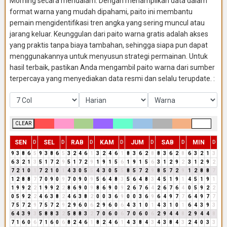
Morning secara mendalam. Dengan menampilkan data dalam
format warna yang mudah dipahami, paito ini membantu
pemain mengidentifikasi tren angka yang sering muncul atau
jarang keluar. Keunggulan dari paito warna gratis adalah akses
yang praktis tanpa biaya tambahan, sehingga siapa pun dapat
menggunakannya untuk menyusun strategi permainan. Untuk
hasil terbaik, pastikan Anda mengambil paito warna dari sumber
terpercaya yang menyediakan data resmi dan selalu terupdate. :
CLEAR
SEN
SEL
RAB
KAM
JUM
SAB
MIN
D
D
D
D
D
D
D
9
3
8
6
5
9
3
8
6
5
3
2
4
6
1
3
2
4
6
1
8
3
6
2
8
8
3
6
2
8
6
3
2
1
3
6
3
2
1
3
5
1
7
2
9
5
1
7
2
9
1
9
1
5
6
1
9
1
5
6
3
1
2
9
2
3
1
2
9
2
7
2
1
0
1
7
2
1
0
1
4
3
0
5
5
4
3
0
5
5
8
5
7
2
9
8
5
7
2
9
1
2
8
8
7
1
2
8
8
7
7
0
9
0
9
7
0
9
0
9
5
6
4
8
3
5
6
4
8
3
4
5
1
9
1
4
5
1
9
1
1
9
9
2
2
1
9
9
2
2
8
6
9
0
9
8
6
9
0
9
2
6
7
6
4
2
6
7
6
4
0
5
9
2
2
0
5
9
2
2
4
6
3
8
2
4
6
3
8
2
0
0
3
6
9
0
0
3
6
9
6
4
9
7
7
6
4
9
7
7
7
5
7
2
9
7
5
7
2
9
2
9
6
0
6
2
9
6
0
6
4
3
1
0
1
4
3
1
0
1
6
4
3
9
3
6
4
3
9
3
5
8
8
3
2
5
8
8
3
2
7
0
6
0
6
7
0
6
0
6
2
9
4
4
8
2
9
4
4
8
7
1
6
0
6
7
1
6
0
6
8
2
4
6
1
8
2
4
6
1
4
3
8
4
3
4
3
8
4
3
2
4
0
3
3