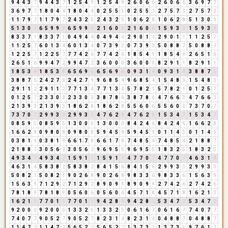
9
4
4
3
7
9
4
4
3
7
1
2
5
4
9
1
2
5
4
9
2
6
0
6
6
2
6
0
6
6
3
6
9
7
7
3
6
9
7
7
1
8
0
4
4
1
8
0
4
4
0
2
5
5
1
0
2
5
5
1
2
7
5
7
3
2
7
5
7
3
1
1
7
9
7
1
1
7
9
7
2
4
3
2
5
2
4
3
2
5
1
0
6
2
8
1
0
6
2
8
5
1
3
0
3
5
1
3
0
3
6
5
9
9
9
6
5
9
9
9
2
1
6
0
6
2
1
6
0
6
1
5
9
3
3
1
5
9
3
3
8
3
3
7
1
8
3
3
7
1
0
4
9
4
4
0
4
9
4
4
2
9
0
1
1
2
9
0
1
1
1
1
2
5
7
1
1
2
5
7
6
0
1
3
4
6
0
1
3
4
0
7
3
9
3
0
7
3
9
3
5
0
8
8
7
5
0
8
8
7
1
2
2
5
7
1
2
2
5
7
7
7
4
2
6
7
7
4
2
6
1
8
5
4
9
1
8
5
4
9
2
6
5
1
6
2
6
5
1
6
9
9
4
7
2
9
9
4
7
2
3
6
0
0
0
3
6
0
0
0
8
2
9
1
1
8
2
9
1
1
1
8
5
3
8
1
8
5
3
8
6
5
6
9
6
6
5
6
9
6
0
9
3
1
4
0
9
3
1
4
3
8
8
7
6
3
8
8
7
6
2
4
2
7
9
2
4
2
7
9
9
6
8
5
4
9
6
8
5
4
1
5
4
8
3
1
5
4
8
3
2
9
1
1
2
2
9
1
1
2
7
7
1
3
4
7
7
1
3
4
5
7
8
2
1
5
7
8
2
1
0
1
2
5
7
0
1
2
5
7
2
3
3
0
3
2
3
3
0
3
3
8
7
8
6
3
8
7
8
6
4
7
6
6
3
4
7
6
6
3
2
1
3
9
3
2
1
3
9
3
1
8
6
2
8
1
8
6
2
8
5
5
6
0
6
5
5
6
0
6
7
3
7
0
7
7
3
7
0
7
2
9
9
3
3
2
9
9
3
3
4
7
6
2
8
4
7
6
2
8
1
5
3
4
7
1
5
3
4
7
0
8
5
9
5
0
8
5
9
5
1
3
0
0
0
1
3
0
0
0
8
4
2
4
6
8
4
2
4
6
1
6
6
2
8
1
6
6
2
8
0
9
8
0
8
0
9
8
0
8
5
9
4
5
9
5
9
4
5
9
0
1
1
4
5
0
1
1
4
5
0
3
8
1
9
0
3
8
1
9
6
6
1
7
8
6
6
1
7
8
7
4
8
5
4
7
4
8
5
4
2
1
8
8
7
2
1
8
8
7
3
0
5
6
2
3
0
5
6
2
9
6
9
5
5
9
6
9
5
5
1
8
3
2
5
1
8
3
2
5
4
9
3
4
7
4
9
3
4
7
1
5
9
1
1
1
5
9
1
1
4
7
7
0
7
4
7
7
0
7
4
6
3
1
4
4
6
3
1
4
5
8
3
8
2
5
8
3
8
2
8
4
1
5
6
8
4
1
5
6
2
9
9
3
3
2
9
9
3
3
5
0
8
2
1
5
0
8
2
1
9
0
2
6
8
9
0
2
6
8
9
8
3
3
6
9
8
3
3
6
1
5
6
3
9
1
5
6
3
9
7
1
2
9
2
7
1
2
9
2
8
9
0
9
9
8
9
0
9
9
2
7
4
2
6
2
7
4
2
6
7
8
1
8
9
7
8
1
8
9
0
5
6
0
6
0
5
6
0
6
4
5
7
1
8
4
5
7
1
8
1
6
2
1
3
1
6
2
1
3
7
7
0
1
1
7
7
0
1
1
9
4
2
8
1
9
4
2
8
1
5
3
4
7
2
5
3
4
7
2
9
2
0
0
0
9
2
0
0
0
1
3
3
2
5
1
3
3
2
5
0
6
1
6
7
0
6
1
6
7
7
4
0
7
7
7
4
0
7
7
9
0
5
2
7
9
0
5
2
7
8
2
3
1
4
8
2
3
1
4
0
4
8
8
7
0
4
8
8
7
1
1
4
7
2
1
1
4
7
2
5
6
5
2
7
5
6
5
2
7
1
3
7
3
1
1
3
7
3
1
9
7
6
1
7