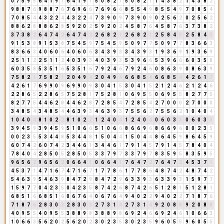
0
7
5
9
5
6
4
1
9
1
6
4
1
9
1
5
0
8
2
1
5
0
8
2
1
1
4
3
8
2
1
4
3
8
2
9
8
8
7
6
9
8
8
7
6
7
6
9
6
6
7
6
9
6
6
8
5
5
4
9
8
5
5
4
9
7
0
8
5
4
7
0
8
5
4
4
3
2
2
4
4
3
2
2
4
7
3
9
0
9
7
3
9
0
9
0
2
5
6
2
0
2
5
6
2
8
8
6
2
8
8
8
6
2
8
5
9
2
0
2
5
9
2
0
2
4
5
8
7
6
4
5
8
7
6
3
7
3
8
2
3
7
3
8
2
6
4
7
4
2
6
4
7
4
2
2
6
8
2
1
2
6
8
2
1
2
5
8
4
3
2
5
8
4
3
9
1
5
3
8
9
1
5
3
8
7
5
4
5
9
7
5
4
5
9
5
0
9
7
7
5
0
9
7
7
8
3
6
6
3
8
3
6
6
3
4
0
6
0
6
4
0
6
0
6
3
4
3
9
3
3
4
3
9
3
1
9
3
6
9
1
9
3
6
9
2
5
1
1
2
2
5
1
1
2
4
0
3
9
3
4
0
3
9
3
5
3
9
6
6
5
3
9
6
6
6
0
3
5
8
6
0
3
5
8
5
3
5
1
6
5
3
5
1
6
7
9
2
4
6
7
9
2
4
6
0
8
6
3
9
0
8
6
3
9
7
5
8
2
1
7
5
8
2
1
2
0
4
9
4
2
0
4
9
4
6
6
8
5
4
6
6
8
5
4
4
2
6
1
7
4
2
6
1
7
6
9
9
0
9
6
9
9
0
9
3
0
4
1
5
3
0
4
1
5
2
1
2
4
6
2
1
2
4
6
2
2
8
6
5
2
2
8
6
5
7
5
2
8
1
7
5
2
8
1
0
6
9
5
5
0
6
9
5
5
8
2
7
7
5
8
2
7
7
5
4
4
6
2
8
4
4
6
2
8
7
2
8
5
4
7
2
8
5
4
2
7
0
0
0
2
7
0
0
0
3
4
8
5
4
3
4
8
5
4
4
6
3
9
3
4
6
3
9
3
7
5
5
6
2
7
5
5
6
2
1
0
4
0
4
1
0
4
0
4
8
1
0
2
2
8
1
0
2
2
1
2
4
0
4
1
2
4
0
4
0
6
0
3
3
0
6
0
3
3
3
9
4
5
9
3
9
4
5
9
5
1
0
6
6
5
1
0
6
6
8
6
6
9
6
8
6
6
9
6
0
0
2
3
5
0
0
2
3
5
5
3
4
4
8
5
3
4
4
8
1
5
0
4
4
1
5
0
4
4
8
6
4
5
9
8
6
4
5
9
6
0
7
4
2
6
0
7
4
2
3
4
4
6
1
3
4
4
6
1
7
9
1
4
5
7
9
1
4
5
7
8
4
0
4
7
8
4
0
4
2
8
5
0
5
2
8
5
0
5
3
3
7
9
7
3
3
7
9
7
8
3
5
9
5
8
3
5
9
5
9
6
5
6
2
9
6
5
6
2
0
6
6
4
1
0
6
6
4
1
7
6
4
7
2
7
6
4
7
2
4
5
3
7
1
4
5
3
7
1
4
7
1
6
7
4
7
1
6
7
1
7
7
8
6
1
7
7
8
6
4
8
7
4
2
4
8
7
4
2
5
4
6
3
9
5
4
6
3
9
8
4
7
2
9
8
4
7
2
9
6
3
3
9
3
6
3
3
9
3
1
5
9
7
7
1
5
9
7
7
0
4
2
3
5
0
4
2
3
5
8
7
4
2
6
8
7
4
2
6
5
1
2
8
1
5
1
2
8
1
6
8
5
1
6
6
8
5
1
6
0
6
7
6
4
0
6
7
6
4
9
4
0
2
2
9
4
0
2
2
7
1
8
7
6
7
1
8
7
6
2
8
3
0
3
2
8
3
0
3
2
7
3
1
4
2
7
3
1
4
9
2
0
8
8
9
2
0
8
8
4
0
9
5
5
4
0
9
5
5
3
8
8
9
8
3
8
8
9
8
6
9
2
4
6
6
9
2
4
6
1
0
6
6
3
1
0
6
6
3
5
6
2
0
2
5
6
2
0
2
3
0
2
3
5
3
0
2
3
5
9
6
0
5
5
9
6
0
5
5