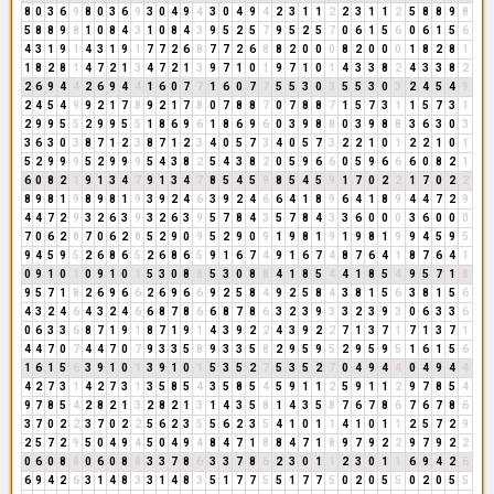
8
0
3
6
9
8
0
3
6
9
3
0
4
9
4
3
0
4
9
4
2
3
1
1
2
2
3
1
1
2
5
8
8
9
8
5
8
8
9
8
1
0
8
4
3
1
0
8
4
3
9
5
2
5
7
9
5
2
5
7
0
6
1
5
6
0
6
1
5
6
4
3
1
9
1
4
3
1
9
1
7
7
2
6
8
7
7
2
6
8
8
2
0
0
0
8
2
0
0
0
1
8
2
8
1
1
8
2
8
1
4
7
2
1
3
4
7
2
1
3
9
7
1
0
1
9
7
1
0
1
4
3
3
8
2
4
3
3
8
2
2
6
9
4
4
2
6
9
4
4
1
6
0
7
7
1
6
0
7
7
5
5
3
0
3
5
5
3
0
3
2
4
5
4
9
2
4
5
4
9
9
2
1
7
8
9
2
1
7
8
0
7
8
8
7
0
7
8
8
7
1
5
7
3
1
1
5
7
3
1
2
9
9
5
5
2
9
9
5
5
1
8
6
9
6
1
8
6
9
6
0
3
9
8
8
0
3
9
8
8
3
6
3
0
3
3
6
3
0
3
8
7
1
2
3
8
7
1
2
3
4
0
5
7
3
4
0
5
7
3
2
2
1
0
1
2
2
1
0
1
5
2
9
9
9
5
2
9
9
9
5
4
3
8
2
5
4
3
8
2
0
5
9
6
6
0
5
9
6
6
6
0
8
2
1
6
0
8
2
1
9
1
3
4
7
9
1
3
4
7
8
5
4
5
9
8
5
4
5
9
1
7
0
2
2
1
7
0
2
2
8
9
8
1
9
8
9
8
1
9
3
9
2
4
6
3
9
2
4
6
6
4
1
8
9
6
4
1
8
9
4
4
7
2
9
4
4
7
2
9
3
2
6
3
9
3
2
6
3
9
5
7
8
4
3
5
7
8
4
3
3
6
0
0
0
3
6
0
0
0
7
0
6
2
8
7
0
6
2
8
5
2
9
0
9
5
2
9
0
9
1
9
8
1
9
1
9
8
1
9
9
4
5
9
5
9
4
5
9
5
2
6
8
6
5
2
6
8
6
5
9
1
6
7
4
9
1
6
7
4
8
7
6
4
1
8
7
6
4
1
0
9
1
0
1
0
9
1
0
1
5
3
0
8
8
5
3
0
8
8
4
1
8
5
4
4
1
8
5
4
9
5
7
1
8
9
5
7
1
8
2
6
9
6
6
2
6
9
6
6
9
2
5
8
4
9
2
5
8
4
3
8
1
5
6
3
8
1
5
6
4
3
2
4
6
4
3
2
4
6
6
8
7
8
6
6
8
7
8
6
3
2
3
9
3
3
2
3
9
3
0
6
3
3
6
0
6
3
3
6
8
7
1
9
1
8
7
1
9
1
4
3
9
2
2
4
3
9
2
2
7
1
3
7
1
7
1
3
7
1
4
4
7
0
7
4
4
7
0
7
9
3
3
5
8
9
3
3
5
8
2
9
5
9
5
2
9
5
9
5
1
6
1
5
6
1
6
1
5
6
3
9
1
0
1
3
9
1
0
1
5
3
5
2
7
5
3
5
2
7
0
4
9
4
4
0
4
9
4
4
4
2
7
3
1
4
2
7
3
1
3
5
8
5
4
3
5
8
5
4
5
9
1
1
2
5
9
1
1
2
9
7
8
5
4
9
7
8
5
4
2
8
2
1
3
2
8
2
1
3
1
4
3
5
8
1
4
3
5
8
7
6
7
8
6
7
6
7
8
6
3
7
0
2
2
3
7
0
2
2
5
6
2
3
5
5
6
2
3
5
4
1
0
1
1
4
1
0
1
1
2
5
7
2
9
2
5
7
2
9
5
0
4
9
4
5
0
4
9
4
8
4
7
1
8
8
4
7
1
8
9
7
9
2
2
9
7
9
2
2
0
6
0
8
8
0
6
0
8
8
3
3
7
8
6
3
3
7
8
6
2
3
0
1
1
2
3
0
1
1
6
9
4
2
6
6
9
4
2
6
3
1
4
8
3
3
1
4
8
3
5
1
7
7
5
5
1
7
7
5
0
2
0
5
5
0
2
0
5
5