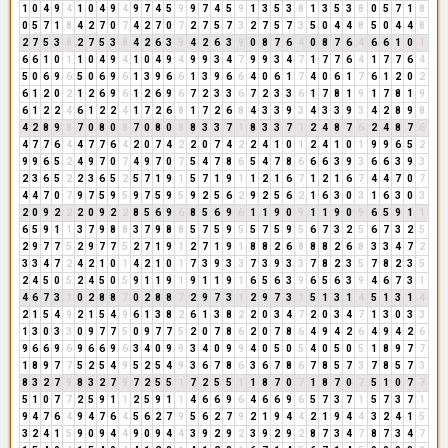
1
0
4
9
4
1
0
4
9
4
9
7
4
5
9
9
7
4
5
9
1
3
5
3
8
1
3
5
3
8
0
5
7
1
8
0
5
7
1
8
4
2
7
0
7
4
2
7
0
7
2
7
5
7
3
2
7
5
7
3
5
0
4
4
8
5
0
4
4
8
2
7
5
3
8
2
7
5
3
8
4
2
6
3
9
4
2
6
3
9
0
8
7
6
4
0
8
7
6
4
6
6
1
0
1
6
6
1
0
1
1
0
4
9
4
1
0
4
9
4
9
9
3
4
7
9
9
3
4
7
1
7
7
6
4
1
7
7
6
4
5
0
6
9
6
5
0
6
9
6
1
3
9
6
6
1
3
9
6
6
4
0
6
1
7
4
0
6
1
7
6
1
2
0
2
6
1
2
0
2
1
2
6
9
6
1
2
6
9
6
7
2
3
3
6
7
2
3
3
6
1
7
8
1
9
1
7
8
1
9
6
1
2
2
4
6
1
2
2
4
1
7
2
6
8
1
7
2
6
8
4
3
3
9
3
4
3
3
9
3
4
2
8
9
8
4
2
8
9
8
7
0
8
0
8
7
0
8
0
8
8
3
3
7
1
8
3
3
7
1
2
4
8
7
6
2
4
8
7
6
4
7
7
6
4
4
7
7
6
4
2
0
7
4
2
2
0
7
4
2
2
4
1
0
1
2
4
1
0
1
9
9
6
5
2
9
9
6
5
2
4
9
7
0
7
4
9
7
0
7
5
4
7
8
6
5
4
7
8
6
6
6
3
9
3
6
6
3
9
3
2
3
6
5
2
2
3
6
5
2
5
7
1
9
1
5
7
1
9
1
1
2
1
6
7
1
2
1
6
7
4
4
7
0
7
4
4
7
0
7
9
7
5
9
5
9
7
5
9
5
9
2
5
6
2
9
2
5
6
2
1
6
3
0
3
1
6
3
0
3
2
0
9
2
2
2
0
9
2
2
8
5
6
9
6
8
5
6
9
6
1
1
9
0
9
1
1
9
0
9
6
5
9
1
1
6
5
9
1
1
3
7
9
8
8
3
7
9
8
8
5
7
5
9
5
5
7
5
9
5
6
7
3
2
5
6
7
3
2
5
2
9
7
7
5
2
9
7
7
5
2
7
1
9
1
2
7
1
9
1
8
8
2
6
8
8
8
2
6
8
3
3
4
7
2
3
3
4
7
2
4
2
1
0
1
4
2
1
0
1
7
3
9
3
3
7
3
9
3
3
7
8
2
3
5
7
8
2
3
5
2
4
5
0
5
2
4
5
0
5
9
1
1
9
1
9
1
1
9
1
6
5
6
3
9
6
5
6
3
9
4
6
7
3
1
4
6
7
3
1
0
2
8
8
7
0
2
8
8
7
2
9
7
3
1
2
9
7
3
1
5
1
3
1
4
5
1
3
1
4
2
1
5
4
9
2
1
5
4
9
6
1
3
8
2
6
1
3
8
2
2
0
3
4
7
2
0
3
4
7
1
3
0
3
3
1
3
0
3
3
0
9
7
7
5
0
9
7
7
5
2
0
7
8
6
2
0
7
8
6
4
9
4
2
6
4
9
4
2
6
9
6
6
9
6
9
6
6
9
6
3
4
0
9
9
3
4
0
9
9
4
0
5
0
5
4
0
5
0
5
1
8
9
7
7
1
8
9
7
7
5
2
5
4
9
5
2
5
4
9
3
6
7
8
6
3
6
7
8
6
7
8
5
7
3
7
8
5
7
3
8
3
2
7
9
8
3
2
7
9
7
2
5
5
1
7
2
5
5
1
1
8
7
0
7
1
8
7
0
7
5
1
0
7
7
5
1
0
7
7
2
5
9
1
1
2
5
9
1
1
4
6
6
9
6
4
6
6
9
6
5
7
3
7
1
5
7
3
7
1
9
4
7
6
4
9
4
7
6
4
5
6
2
7
9
5
6
2
7
9
2
1
9
4
4
2
1
9
4
4
3
2
4
1
5
3
2
4
1
5
9
0
9
4
4
9
0
9
4
4
3
9
2
9
2
3
9
2
9
2
8
7
3
4
7
8
7
3
4
7