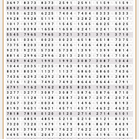
3
6
9
7
7
8
3
7
3
1
8
3
7
3
1
2
5
9
1
1
2
5
9
1
1
1
1
5
9
5
1
1
5
9
5
5
8
9
2
2
5
8
9
2
2
9
4
8
5
4
9
4
8
5
4
5
3
7
3
1
5
3
7
3
1
1
0
5
0
5
1
0
5
0
5
6
2
2
5
7
6
2
2
5
7
7
4
0
4
4
7
4
0
4
4
0
3
3
3
6
0
3
3
3
6
9
9
2
8
1
9
9
2
8
1
5
1
1
9
1
5
1
1
9
1
3
2
8
2
1
3
2
8
2
1
1
0
1
7
8
1
0
1
7
8
0
1
9
7
7
0
1
9
7
7
1
5
4
5
9
1
5
4
5
9
6
0
2
5
7
6
0
2
5
7
0
3
9
8
8
0
3
9
8
8
1
6
5
8
4
1
6
5
8
4
0
2
4
1
5
0
2
4
1
5
5
5
4
5
9
5
5
4
5
9
7
9
6
5
2
7
9
6
5
2
3
7
2
1
3
3
7
2
1
3
3
7
1
0
1
3
7
1
0
1
0
3
6
1
7
0
3
6
1
7
0
0
2
3
5
0
0
2
3
5
6
5
1
8
9
6
5
1
8
9
7
3
7
5
3
7
3
7
5
3
8
2
0
3
3
8
2
0
3
3
1
4
3
6
9
1
4
3
6
9
4
8
2
4
6
4
8
2
4
6
9
2
7
5
3
9
2
7
5
3
5
7
3
8
2
5
7
3
8
2
1
3
9
9
9
1
3
9
9
9
8
8
1
4
5
8
8
1
4
5
2
9
9
6
6
2
9
9
6
6
2
0
1
3
4
2
0
1
3
4
7
1
0
4
4
7
1
0
4
4
9
4
2
9
2
9
4
2
9
2
1
9
9
3
3
1
9
9
3
3
3
0
8
7
6
3
0
8
7
6
1
0
4
4
8
1
0
4
4
8
2
0
3
5
8
2
0
3
5
8
8
1
6
3
9
8
1
6
3
9
5
2
6
8
5
5
2
6
8
5
8
0
3
9
3
8
0
3
9
3
1
1
3
7
1
1
1
3
7
1
6
8
6
0
6
6
8
6
0
6
7
4
3
6
9
7
4
3
6
9
6
2
9
2
2
6
2
9
2
2
3
8
9
6
6
3
8
9
6
6
2
8
8
9
8
2
8
8
9
8
1
2
1
6
7
1
2
1
6
7
7
4
9
2
2
7
4
9
2
2
8
6
4
4
8
8
6
4
4
8
4
7
9
1
1
4
7
9
1
1
9
1
6
2
8
9
1
6
2
8
8
2
5
5
1
8
2
5
5
1
1
9
5
2
7
1
9
5
2
7
3
2
7
7
5
3
2
7
7
5
3
0
8
7
6
3
0
8
7
6
5
8
7
6
4
5
8
7
6
4
8
7
1
0
1
8
7
1
0
1
1
1
2
8
1
1
1
2
8
1
2
5
8
7
6
2
5
8
7
6
2
0
7
4
2
2
0
7
4
2
3
2
6
7
4
3
2
6
7
4
0
0
3
4
7
0
0
3
4
7
1
4
9
6
6
1
4
9
6
6
8
1
9
3
3
8
1
9
3
3
9
6
3
1
4
9
6
3
1
4
4
5
7
1
8
4
5
7
1
8
4
6
3
2
5
4
6
3
2
5
7
8
1
8
9
7
8
1
8
9
0
1
2
0
2
0
1
2
0
2
2
7
1
4
5
2
7
1
4
5
6
1
0
1
1
6
1
0
1
1
4
8
5
9
5
4
8
5
9
5
5
2
1
0
1
5
2
1
0
1
8
1
2
1
3
8
1
2
1
3
7
3
2
0
2
7
3
2
0
2
1
4
7
9
7
1
4
7
9
7
8
6
7
8
6
8
6
7
8
6
8
4
3
9
3
8
4
3
9
3
3
7
9
8
8
3
7
9
8
8
7
6
2
2
4
7
6
2
2
4
4
2
0
1
1
4
2
0
1
1
9
4
9
5
5
9
4
9
5
5
2
0
4
7
2
2
0
4
7
2
4
1
9
6
6
4
1
9
6
6
1
4
6
4
1