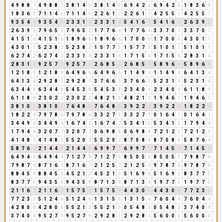
4
9
8
8
7
4
9
8
8
7
3
8
1
4
5
3
8
1
4
5
6
9
4
2
6
6
9
4
2
6
1
8
3
6
9
1
8
3
6
9
7
1
1
4
5
7
1
1
4
5
2
2
6
1
7
2
2
6
1
7
4
2
5
5
1
4
2
5
5
1
9
3
5
4
9
9
3
5
4
9
2
3
3
1
4
2
3
3
1
4
5
4
1
6
7
5
4
1
6
7
2
6
3
9
3
2
6
3
9
3
7
9
6
5
2
7
9
6
5
2
1
7
7
6
4
1
7
7
6
4
3
3
7
0
7
3
3
7
0
7
4
1
5
1
6
4
1
5
1
6
1
8
9
6
6
1
8
9
6
6
1
7
0
0
0
1
7
0
0
0
4
3
0
1
1
4
3
0
1
1
5
2
3
8
2
5
2
3
8
2
1
5
7
7
5
1
5
7
7
5
5
1
0
1
1
5
1
0
1
1
6
2
7
4
2
6
2
7
4
2
2
3
3
1
4
2
3
3
1
4
1
7
1
5
6
1
7
1
5
6
2
8
3
1
4
2
8
3
1
4
9
2
5
7
3
9
2
5
7
3
2
6
8
5
4
2
6
8
5
4
5
8
9
6
6
5
8
9
6
6
1
2
1
8
9
1
2
1
8
9
6
4
9
6
6
6
4
9
6
6
1
1
4
9
4
1
1
4
9
4
6
4
1
3
4
6
4
1
3
4
2
9
2
8
1
2
9
2
8
1
3
7
6
6
3
3
7
6
6
3
5
2
3
1
4
5
2
3
1
4
6
3
4
4
8
6
3
4
4
8
5
4
5
3
8
5
4
5
3
8
2
3
4
0
4
2
3
4
0
4
6
1
1
8
9
6
1
1
8
9
2
3
0
2
2
2
3
0
2
2
4
8
2
1
3
4
8
2
1
3
1
9
4
6
1
1
9
4
6
1
3
8
1
0
1
3
8
1
0
1
7
6
4
8
3
7
6
4
8
3
3
9
2
2
4
3
9
2
2
4
1
8
2
2
4
1
8
2
2
4
7
9
7
8
6
7
9
7
8
6
3
3
2
7
9
3
3
2
7
9
0
1
6
4
1
0
1
6
4
1
3
4
4
9
4
3
4
4
9
4
1
6
7
4
2
1
6
7
4
2
5
3
4
1
5
5
3
4
1
5
1
7
9
4
4
1
7
9
4
4
3
2
0
7
7
3
2
0
7
7
0
6
9
8
8
0
6
9
8
8
7
2
1
2
3
7
2
1
2
3
4
1
4
8
3
4
1
4
8
3
5
5
2
0
2
5
5
2
0
2
8
7
0
8
8
8
7
0
8
8
5
8
7
6
4
5
8
7
6
4
2
1
4
4
8
2
1
4
4
8
6
9
9
7
7
6
9
9
7
7
7
1
4
5
9
7
1
4
5
9
6
4
9
4
4
6
4
9
4
4
7
1
2
7
9
7
1
2
7
9
8
5
0
5
5
8
5
0
5
5
7
9
8
7
6
7
9
8
7
6
8
7
1
6
7
8
7
1
6
7
2
1
2
5
7
2
1
2
5
7
9
7
8
7
6
9
7
8
7
6
8
8
4
5
9
8
8
4
5
9
4
5
2
1
3
4
5
2
1
3
5
1
6
9
6
5
1
6
9
6
8
3
7
7
5
8
3
7
7
5
9
4
3
5
8
9
4
3
5
8
8
7
1
3
4
8
7
1
3
4
1
9
7
7
5
1
9
7
7
5
2
1
1
6
7
2
1
1
6
7
1
5
7
5
3
1
5
7
5
3
4
4
3
0
3
4
4
3
0
3
7
7
2
3
5
7
7
2
3
5
5
1
2
4
6
5
1
2
4
6
1
3
1
5
6
1
3
1
5
6
7
6
0
4
4
7
6
0
4
4
4
2
8
0
8
4
2
8
0
8
5
5
2
1
3
5
5
2
1
3
0
5
4
8
3
0
5
4
8
3
3
7
4
0
4
3
7
4
0
4
9
5
2
7
9
9
5
2
7
9
2
9
2
8
1
2
9
2
8
1
5
6
0
0
0
5
6
0
0
0