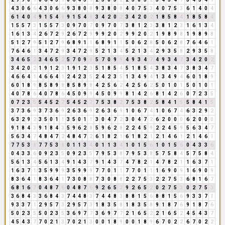
4
3
0
6
6
4
3
0
6
6
9
3
8
0
8
9
3
8
0
8
4
0
7
5
3
4
0
7
5
3
6
1
4
0
4
6
1
4
0
4
9
1
5
4
9
9
1
5
4
9
3
4
2
0
2
3
4
2
0
2
1
8
5
8
4
1
8
5
8
4
1
5
5
7
3
1
5
5
7
3
0
9
7
0
7
0
9
7
0
7
3
8
1
2
3
3
8
1
2
3
1
6
1
3
4
1
6
1
3
4
2
6
7
2
9
2
6
7
2
9
9
9
2
0
2
9
9
2
0
2
1
9
8
9
8
1
9
8
9
8
5
1
2
7
9
5
1
2
7
9
6
8
9
1
1
6
8
9
1
1
5
0
6
2
8
5
0
6
2
8
7
6
4
6
1
7
6
4
6
1
3
4
7
2
9
3
4
7
2
9
5
2
1
3
4
5
2
1
3
4
2
9
3
5
8
2
9
3
5
8
3
4
6
5
2
3
4
6
5
2
5
7
0
9
9
5
7
0
9
9
4
9
3
4
7
4
9
3
4
7
3
4
2
0
2
3
4
2
0
2
1
9
1
2
3
1
9
1
2
3
5
1
8
5
4
5
1
8
5
4
3
8
3
4
7
3
8
3
4
7
4
6
6
4
1
4
6
6
4
1
2
4
2
3
5
2
4
2
3
5
1
3
4
9
4
1
3
4
9
4
6
0
1
8
9
6
0
1
8
9
8
5
8
9
8
8
5
8
9
8
4
2
5
6
2
4
2
5
6
2
5
0
1
0
1
5
0
1
0
1
4
0
7
8
6
4
0
7
8
6
4
5
0
9
9
4
5
0
9
9
8
1
4
2
6
8
1
4
2
6
0
7
2
3
5
0
7
2
3
5
5
4
5
2
7
5
4
5
2
7
7
5
3
8
2
7
5
3
8
2
5
8
4
1
5
5
8
4
1
5
3
7
3
6
9
3
7
3
6
9
2
6
3
6
9
2
6
3
6
9
1
0
6
7
4
1
0
6
7
4
6
3
2
9
2
6
3
2
9
2
3
5
0
1
1
3
5
0
1
1
3
0
4
7
2
3
0
4
7
2
6
2
0
0
0
6
2
0
0
0
9
1
8
4
3
9
1
8
4
3
5
9
6
2
8
5
9
6
2
8
2
2
4
5
9
2
2
4
5
9
5
6
3
4
7
5
6
3
4
7
4
8
4
7
2
4
8
4
7
2
6
1
8
2
1
6
1
8
2
1
2
1
4
6
1
2
1
4
6
1
7
7
5
3
8
7
7
5
3
8
0
1
1
3
4
0
1
1
3
4
1
0
1
5
6
1
0
1
5
6
0
4
3
3
6
0
4
3
3
6
0
9
2
3
5
0
9
2
3
5
7
9
5
3
8
7
9
5
3
8
5
7
5
8
4
5
7
5
8
4
5
6
1
3
4
5
6
1
3
4
9
1
4
3
7
9
1
4
3
7
4
7
8
2
1
4
7
8
2
1
1
6
3
7
1
1
6
3
7
1
3
5
9
9
9
3
5
9
9
9
7
7
0
1
1
7
7
0
1
1
1
6
9
0
9
1
6
9
0
9
8
3
6
4
1
8
3
6
4
1
7
3
0
8
8
7
3
0
8
8
2
2
7
5
3
2
2
7
5
3
6
8
1
6
7
6
8
1
6
7
0
4
8
7
6
0
4
8
7
6
9
2
6
5
2
9
2
6
5
2
0
2
7
5
3
0
2
7
5
3
3
6
8
4
3
3
6
8
4
3
7
4
4
8
3
7
4
4
8
3
8
8
1
5
6
8
8
1
5
6
9
3
3
7
1
9
3
3
7
1
2
9
5
7
3
2
9
5
7
3
1
8
3
5
8
1
8
3
5
8
9
1
8
7
6
9
1
8
7
6
5
0
2
3
5
5
0
2
3
5
3
6
9
7
7
3
6
9
7
7
2
1
6
5
2
2
1
6
5
2
4
5
4
3
7
4
5
4
3
7
7
0
2
1
3
7
0
2
1
3
0
0
1
8
9
0
0
1
8
9
6
7
0
2
2
6
7
0
2
2