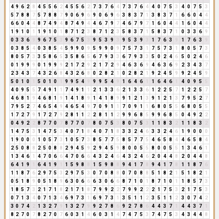
4
9
6
2
8
4
5
5
6
2
4
5
5
6
2
7
3
7
6
4
7
3
7
6
4
4
0
7
5
3
4
0
7
5
3
5
7
8
8
7
5
7
8
8
7
9
0
6
9
6
9
0
6
9
6
3
8
3
7
1
3
8
3
7
1
6
6
0
4
4
6
6
0
4
4
8
7
4
9
4
8
7
4
9
4
4
6
7
9
7
4
6
7
9
7
1
6
0
4
4
1
6
0
4
4
1
9
1
0
1
1
9
1
0
1
8
7
1
2
3
8
7
1
2
3
5
8
3
7
1
5
8
3
7
1
0
3
3
6
9
0
3
3
6
9
9
6
7
5
3
9
6
7
5
3
9
5
3
9
3
9
5
3
9
3
1
7
6
3
9
1
7
6
3
9
0
3
8
5
4
0
3
8
5
4
5
9
9
0
9
5
9
9
0
9
7
5
7
3
1
7
5
7
3
1
8
0
5
7
3
8
0
5
7
3
3
5
8
6
5
3
5
8
6
5
6
7
9
3
3
6
7
9
3
3
5
0
2
4
6
5
0
2
4
6
0
1
9
9
9
0
1
9
9
9
2
1
7
2
9
2
1
7
2
9
4
6
3
6
9
4
6
3
6
9
2
3
4
3
7
2
3
4
3
7
4
3
2
6
8
4
3
2
6
8
0
2
8
2
1
0
2
8
2
1
9
2
4
5
9
9
2
4
5
9
5
0
1
0
1
5
0
1
0
1
9
9
5
4
9
9
9
5
4
9
1
6
4
6
1
1
6
4
6
1
4
0
9
5
5
4
0
9
5
5
7
4
9
1
1
7
4
9
1
1
2
1
3
3
6
2
1
3
3
6
1
2
2
5
7
1
2
2
5
7
4
6
8
1
9
4
6
8
1
9
1
4
1
8
9
1
4
1
8
9
9
1
2
1
3
9
1
2
1
3
7
9
5
2
7
7
9
5
2
7
4
6
5
4
9
4
6
5
4
9
7
0
9
1
1
7
0
9
1
1
6
8
0
5
5
6
8
0
5
5
1
7
2
7
9
1
7
2
7
9
2
8
1
1
2
2
8
1
1
2
9
9
6
8
5
9
9
6
8
5
0
4
9
2
2
0
4
9
2
2
8
7
7
0
7
8
7
7
0
7
8
0
7
5
3
8
0
7
5
3
1
1
8
3
2
1
1
8
3
2
1
4
7
5
3
1
4
7
5
3
4
0
7
1
8
4
0
7
1
8
3
3
2
4
6
3
3
2
4
6
1
9
0
0
0
1
9
0
0
0
1
0
5
7
3
1
0
5
7
3
8
5
7
7
5
8
5
7
7
5
4
6
5
8
4
4
6
5
8
4
2
5
0
8
8
2
5
0
8
8
2
9
4
5
9
2
9
4
5
9
8
0
0
5
5
8
0
0
5
5
1
3
4
6
1
1
3
4
6
1
4
7
0
6
6
4
7
0
6
6
4
3
2
4
6
4
3
2
4
6
2
0
4
4
8
2
0
4
4
8
6
4
1
9
1
6
4
1
9
1
1
5
9
8
8
1
5
9
8
8
9
4
1
7
8
9
4
1
7
8
1
1
8
7
6
1
1
8
7
6
2
9
7
5
3
2
9
7
5
3
0
7
0
8
8
0
7
0
8
8
5
1
8
2
1
5
1
8
2
1
0
5
1
8
9
0
5
1
8
9
6
3
0
6
6
6
3
0
6
6
8
7
1
0
1
8
7
1
0
1
1
8
5
7
3
1
8
5
7
3
2
1
7
1
8
2
1
7
1
8
7
9
9
2
2
7
9
9
2
2
2
1
7
5
3
2
1
7
5
3
0
7
1
3
4
0
7
1
3
4
6
9
7
3
1
6
9
7
3
1
3
5
1
1
2
3
5
1
1
2
3
0
7
4
2
3
0
7
4
2
1
3
2
7
9
1
3
2
7
9
9
2
7
8
6
9
2
7
8
6
4
4
3
7
1
4
4
3
7
1
8
2
7
0
7
8
2
7
0
7
6
0
3
1
4
6
0
3
1
4
7
4
7
5
3
7
4
7
5
3
4
3
4
4
8