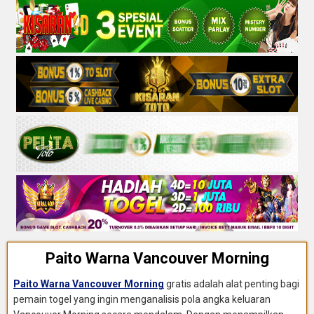
Paito Warna Vancouver Morning
Paito Warna Vancouver Morning
gratis adalah alat penting bagi
pemain togel yang ingin menganalisis pola angka keluaran