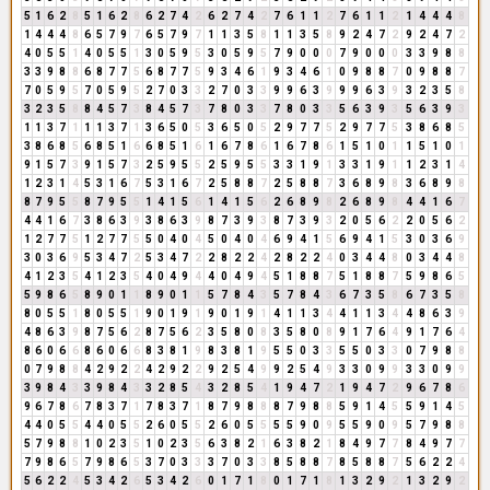
5
1
6
2
8
5
1
6
2
8
6
2
7
4
2
6
2
7
4
2
7
6
1
1
2
7
6
1
1
2
1
4
4
4
8
1
4
4
4
8
6
5
7
9
7
6
5
7
9
7
1
1
3
5
8
1
1
3
5
8
9
2
4
7
2
9
2
4
7
2
4
0
5
5
1
4
0
5
5
1
3
0
5
9
5
3
0
5
9
5
7
9
0
0
0
7
9
0
0
0
3
3
9
8
8
3
3
9
8
8
6
8
7
7
5
6
8
7
7
5
9
3
4
6
1
9
3
4
6
1
0
9
8
8
7
0
9
8
8
7
7
0
5
9
5
7
0
5
9
5
2
7
0
3
3
2
7
0
3
3
9
9
6
3
9
9
9
6
3
9
3
2
3
5
8
3
2
3
5
8
8
4
5
7
3
8
4
5
7
3
7
8
0
3
3
7
8
0
3
3
5
6
3
9
3
5
6
3
9
3
1
1
3
7
1
1
1
3
7
1
3
6
5
0
5
3
6
5
0
5
2
9
7
7
5
2
9
7
7
5
3
8
6
8
5
3
8
6
8
5
6
8
5
1
6
6
8
5
1
6
1
6
7
8
6
1
6
7
8
6
1
5
1
0
1
1
5
1
0
1
9
1
5
7
3
9
1
5
7
3
2
5
9
5
5
2
5
9
5
5
3
3
1
9
1
3
3
1
9
1
1
2
3
1
4
1
2
3
1
4
5
3
1
6
7
5
3
1
6
7
2
5
8
8
7
2
5
8
8
7
3
6
8
9
8
3
6
8
9
8
8
7
9
5
5
8
7
9
5
5
1
4
1
5
6
1
4
1
5
6
2
6
8
9
8
2
6
8
9
8
4
4
1
6
7
4
4
1
6
7
3
8
6
3
9
3
8
6
3
9
8
7
3
9
3
8
7
3
9
3
2
0
5
6
2
2
0
5
6
2
1
2
7
7
5
1
2
7
7
5
5
0
4
0
4
5
0
4
0
4
6
9
4
1
5
6
9
4
1
5
3
0
3
6
9
3
0
3
6
9
5
3
4
7
2
5
3
4
7
2
2
8
2
2
4
2
8
2
2
4
0
3
4
4
8
0
3
4
4
8
4
1
2
3
5
4
1
2
3
5
4
0
4
9
4
4
0
4
9
4
5
1
8
8
7
5
1
8
8
7
5
9
8
6
5
5
9
8
6
5
8
9
0
1
1
8
9
0
1
1
5
7
8
4
3
5
7
8
4
3
6
7
3
5
8
6
7
3
5
8
8
0
5
5
1
8
0
5
5
1
9
0
1
9
1
9
0
1
9
1
4
1
1
3
4
4
1
1
3
4
4
8
6
3
9
4
8
6
3
9
8
7
5
6
2
8
7
5
6
2
3
5
8
0
8
3
5
8
0
8
9
1
7
6
4
9
1
7
6
4
8
6
0
6
6
8
6
0
6
6
8
3
8
1
9
8
3
8
1
9
5
5
0
3
3
5
5
0
3
3
0
7
9
8
8
0
7
9
8
8
4
2
9
2
2
4
2
9
2
2
9
2
5
4
9
9
2
5
4
9
3
3
0
9
9
3
3
0
9
9
3
9
8
4
3
3
9
8
4
3
3
2
8
5
4
3
2
8
5
4
1
9
4
7
2
1
9
4
7
2
9
6
7
8
6
9
6
7
8
6
7
8
3
7
1
7
8
3
7
1
8
7
9
8
8
8
7
9
8
8
5
9
1
4
5
5
9
1
4
5
4
4
0
5
5
4
4
0
5
5
2
6
0
5
5
2
6
0
5
5
5
5
9
0
9
5
5
9
0
9
5
7
9
8
8
5
7
9
8
8
1
0
2
3
5
1
0
2
3
5
6
3
8
2
1
6
3
8
2
1
8
4
9
7
7
8
4
9
7
7
7
9
8
6
5
7
9
8
6
5
3
7
0
3
3
3
7
0
3
3
8
5
8
8
7
8
5
8
8
7
5
6
2
2
4
5
6
2
2
4
5
3
4
2
6
5
3
4
2
6
0
1
7
1
8
0
1
7
1
8
1
3
2
9
2
1
3
2
9
2