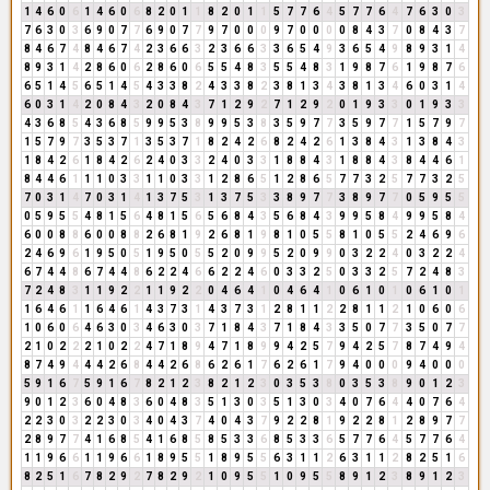
1
4
6
0
6
1
4
6
0
6
8
2
0
1
1
8
2
0
1
1
5
7
7
6
4
5
7
7
6
4
7
6
3
0
3
7
6
3
0
3
6
9
0
7
7
6
9
0
7
7
9
7
0
0
0
9
7
0
0
0
0
8
4
3
7
0
8
4
3
7
8
4
6
7
4
8
4
6
7
4
2
3
6
6
3
2
3
6
6
3
3
6
5
4
9
3
6
5
4
9
8
9
3
1
4
8
9
3
1
4
2
8
6
0
6
2
8
6
0
6
5
5
4
8
3
5
5
4
8
3
1
9
8
7
6
1
9
8
7
6
6
5
1
4
5
6
5
1
4
5
4
3
3
8
2
4
3
3
8
2
3
8
1
3
4
3
8
1
3
4
6
0
3
1
4
6
0
3
1
4
2
0
8
4
3
2
0
8
4
3
7
1
2
9
2
7
1
2
9
2
0
1
9
3
3
0
1
9
3
3
4
3
6
8
5
4
3
6
8
5
9
9
5
3
8
9
9
5
3
8
3
5
9
7
7
3
5
9
7
7
1
5
7
9
7
1
5
7
9
7
3
5
3
7
1
3
5
3
7
1
8
2
4
2
6
8
2
4
2
6
1
3
8
4
3
1
3
8
4
3
1
8
4
2
6
1
8
4
2
6
2
4
0
3
3
2
4
0
3
3
1
8
8
4
3
1
8
8
4
3
8
4
4
6
1
8
4
4
6
1
1
1
0
3
3
1
1
0
3
3
1
2
8
6
5
1
2
8
6
5
7
7
3
2
5
7
7
3
2
5
7
0
3
1
4
7
0
3
1
4
1
3
7
5
3
1
3
7
5
3
3
8
9
7
7
3
8
9
7
7
0
5
9
5
5
0
5
9
5
5
4
8
1
5
6
4
8
1
5
6
5
6
8
4
3
5
6
8
4
3
9
9
5
8
4
9
9
5
8
4
6
0
0
8
8
6
0
0
8
8
2
6
8
1
9
2
6
8
1
9
8
1
0
5
5
8
1
0
5
5
2
4
6
9
6
2
4
6
9
6
1
9
5
0
5
1
9
5
0
5
5
2
0
9
9
5
2
0
9
9
0
3
2
2
4
0
3
2
2
4
6
7
4
4
8
6
7
4
4
8
6
2
2
4
6
6
2
2
4
6
0
3
3
2
5
0
3
3
2
5
7
2
4
8
3
7
2
4
8
3
1
1
9
2
2
1
1
9
2
2
0
4
6
4
1
0
4
6
4
1
0
6
1
0
1
0
6
1
0
1
1
6
4
6
1
1
6
4
6
1
4
3
7
3
1
4
3
7
3
1
2
8
1
1
2
2
8
1
1
2
1
0
6
0
6
1
0
6
0
6
4
6
3
0
3
4
6
3
0
3
7
1
8
4
3
7
1
8
4
3
3
5
0
7
7
3
5
0
7
7
2
1
0
2
2
2
1
0
2
2
4
7
1
8
9
4
7
1
8
9
9
4
2
5
7
9
4
2
5
7
8
7
4
9
4
8
7
4
9
4
4
4
2
6
8
4
4
2
6
8
6
2
6
1
7
6
2
6
1
7
9
4
0
0
0
9
4
0
0
0
5
9
1
6
7
5
9
1
6
7
8
2
1
2
3
8
2
1
2
3
0
3
5
3
8
0
3
5
3
8
9
0
1
2
3
9
0
1
2
3
6
0
4
8
3
6
0
4
8
3
5
1
3
0
3
5
1
3
0
3
4
0
7
6
4
4
0
7
6
4
2
2
3
0
3
2
2
3
0
3
4
0
4
3
7
4
0
4
3
7
9
2
2
8
1
9
2
2
8
1
2
8
9
7
7
2
8
9
7
7
4
1
6
8
5
4
1
6
8
5
8
5
3
3
6
8
5
3
3
6
5
7
7
6
4
5
7
7
6
4
1
1
9
6
6
1
1
9
6
6
1
8
9
5
5
1
8
9
5
5
6
3
1
1
2
6
3
1
1
2
8
2
5
1
6
8
2
5
1
6
7
8
2
9
2
7
8
2
9
2
1
0
9
5
5
1
0
9
5
5
8
9
1
2
3
8
9
1
2
3