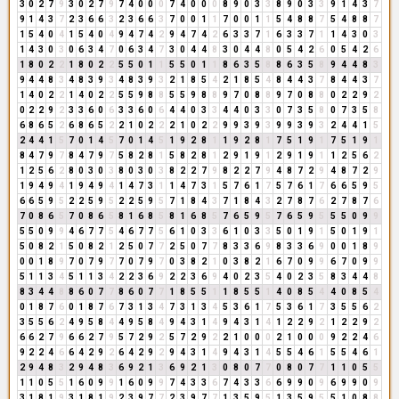
3
0
2
7
9
3
0
2
7
9
7
4
0
0
0
7
4
0
0
0
8
9
0
3
3
8
9
0
3
3
9
1
4
3
7
9
1
4
3
7
2
3
6
6
3
2
3
6
6
3
7
0
0
1
1
7
0
0
1
1
5
4
8
8
7
5
4
8
8
7
1
5
4
0
4
1
5
4
0
4
9
4
7
4
2
9
4
7
4
2
6
3
3
7
1
6
3
3
7
1
1
4
3
0
3
1
4
3
0
3
0
6
3
4
7
0
6
3
4
7
3
0
4
4
8
3
0
4
4
8
0
5
4
2
6
0
5
4
2
6
1
8
0
2
2
1
8
0
2
2
5
5
0
1
1
5
5
0
1
1
8
6
3
5
8
8
6
3
5
8
9
4
4
8
3
9
4
4
8
3
4
8
3
9
3
4
8
3
9
3
2
1
8
5
4
2
1
8
5
4
8
4
4
3
7
8
4
4
3
7
1
4
0
2
2
1
4
0
2
2
5
5
9
8
8
5
5
9
8
8
9
7
0
8
8
9
7
0
8
8
0
2
2
9
2
0
2
2
9
2
3
3
6
0
6
3
3
6
0
6
4
4
0
3
3
4
4
0
3
3
0
7
3
5
8
0
7
3
5
8
6
8
6
5
2
6
8
6
5
2
2
1
0
2
2
2
1
0
2
2
9
9
3
9
3
9
9
3
9
3
2
4
4
1
5
2
4
4
1
5
7
0
1
4
5
7
0
1
4
5
1
9
2
8
1
1
9
2
8
1
7
5
1
9
1
7
5
1
9
1
8
4
7
9
7
8
4
7
9
7
5
8
2
8
1
5
8
2
8
1
2
9
1
9
1
2
9
1
9
1
1
2
5
6
2
1
2
5
6
2
8
0
3
0
3
8
0
3
0
3
8
2
2
7
9
8
2
2
7
9
4
8
7
2
9
4
8
7
2
9
1
9
4
9
4
1
9
4
9
4
1
4
7
3
1
1
4
7
3
1
5
7
6
1
7
5
7
6
1
7
6
6
5
9
5
6
6
5
9
5
2
2
5
9
5
2
2
5
9
5
7
1
8
4
3
7
1
8
4
3
2
7
8
7
6
2
7
8
7
6
7
0
8
6
5
7
0
8
6
5
8
1
6
8
5
8
1
6
8
5
7
6
5
9
5
7
6
5
9
5
5
5
0
9
9
5
5
0
9
9
4
6
7
7
5
4
6
7
7
5
6
1
0
3
3
6
1
0
3
3
5
0
1
9
1
5
0
1
9
1
5
0
8
2
1
5
0
8
2
1
2
5
0
7
7
2
5
0
7
7
8
3
3
6
9
8
3
3
6
9
0
0
1
8
9
0
0
1
8
9
7
0
7
9
7
7
0
7
9
7
0
3
8
2
1
0
3
8
2
1
6
7
0
9
9
6
7
0
9
9
5
1
1
3
4
5
1
1
3
4
2
2
3
6
9
2
2
3
6
9
4
0
2
3
5
4
0
2
3
5
8
3
4
4
8
8
3
4
4
8
8
6
0
7
7
8
6
0
7
7
1
8
5
5
1
1
8
5
5
1
4
0
8
5
4
4
0
8
5
4
0
1
8
7
6
0
1
8
7
6
7
3
1
3
4
7
3
1
3
4
5
3
6
1
7
5
3
6
1
7
3
5
5
6
2
3
5
5
6
2
4
9
5
8
4
4
9
5
8
4
9
4
3
1
4
9
4
3
1
4
1
2
2
9
2
1
2
2
9
2
6
6
2
7
9
6
6
2
7
9
5
7
2
9
2
5
7
2
9
2
2
1
0
0
0
2
1
0
0
0
9
2
2
4
6
9
2
2
4
6
6
4
2
9
2
6
4
2
9
2
9
4
3
1
4
9
4
3
1
4
5
5
4
6
1
5
5
4
6
1
2
9
4
8
3
2
9
4
8
3
6
9
2
1
3
6
9
2
1
3
0
8
0
7
7
0
8
0
7
7
1
1
0
5
5
1
1
0
5
5
1
6
0
9
9
1
6
0
9
9
7
4
3
3
6
7
4
3
3
6
6
9
9
0
9
6
9
9
0
9
3
1
8
1
9
3
1
8
1
9
2
3
9
7
7
2
3
9
7
7
1
3
5
9
5
1
3
5
9
5
5
1
0
8
8