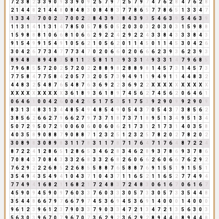
7
2
3
8
2
3
3
9
0
9
3
3
9
0
9
2
5
7
9
7
2
5
7
9
7
4
7
6
2
8
4
7
6
2
8
2
1
4
4
8
2
1
4
4
8
0
8
4
8
3
0
8
4
8
3
7
7
8
6
5
7
7
8
6
5
1
3
3
4
7
1
3
3
4
7
7
0
0
2
2
7
0
0
2
2
8
4
3
9
3
8
4
3
9
3
5
4
6
3
9
5
4
6
3
9
1
1
3
1
4
1
1
3
1
4
7
8
5
0
5
7
8
5
0
5
2
0
3
0
3
2
0
3
0
3
1
5
9
8
8
1
5
9
8
8
8
1
0
6
6
8
1
0
6
6
2
9
2
2
4
2
9
2
2
4
3
3
8
4
3
3
3
8
4
3
9
1
5
4
9
9
1
5
4
9
1
0
5
6
2
1
0
5
6
2
0
1
1
4
5
0
1
1
4
5
3
0
4
2
6
3
0
4
2
6
7
7
3
4
7
7
7
3
4
7
0
2
0
6
6
0
2
0
6
6
6
2
3
9
3
6
2
3
9
3
8
9
4
8
3
8
9
4
8
3
5
8
1
1
2
5
8
1
1
2
9
3
3
1
4
9
3
3
1
4
7
9
6
8
5
7
9
6
8
5
5
7
2
0
2
5
7
2
0
2
2
8
8
9
8
2
8
8
9
8
1
4
5
7
3
1
4
5
7
3
7
7
5
8
4
7
7
5
8
4
2
0
5
7
3
2
0
5
7
3
9
4
9
1
1
9
4
9
1
1
4
4
8
3
2
4
4
8
3
2
5
4
8
7
6
5
4
8
7
6
3
6
9
2
2
3
6
9
2
2
X
X
X
X
X
X
X
X
X
X
X
X
X
X
X
X
X
X
X
X
3
6
1
8
9
3
6
1
8
9
7
4
5
6
2
7
4
5
6
2
0
6
4
6
1
0
6
4
6
1
0
0
4
2
6
0
0
4
2
6
5
1
7
5
3
5
1
7
5
3
9
2
9
0
9
9
2
9
0
9
8
3
1
3
4
8
3
1
3
4
4
8
5
4
9
4
8
5
4
9
0
5
4
3
7
0
5
4
3
7
3
8
5
6
2
3
8
5
6
2
6
6
2
7
9
6
6
2
7
9
7
3
7
1
8
7
3
7
1
8
9
5
1
3
4
9
5
1
3
4
5
0
7
2
9
5
0
7
2
9
0
0
6
0
6
0
0
6
0
6
2
1
7
3
1
2
1
7
3
1
4
0
3
5
8
4
0
3
5
8
9
0
8
8
7
9
0
8
8
7
1
2
3
2
5
1
2
3
2
5
7
8
2
0
2
7
8
2
0
2
3
0
8
9
8
3
0
8
9
8
3
1
1
7
8
3
1
1
7
8
7
1
7
6
4
7
1
7
6
4
8
7
2
2
4
8
7
2
2
4
1
2
8
6
5
1
2
8
6
5
3
4
6
2
8
3
4
6
2
8
9
3
7
8
6
9
3
7
8
6
7
0
8
4
3
7
0
8
4
3
3
3
2
6
8
3
3
2
6
8
2
6
0
6
6
2
6
0
6
6
7
6
2
9
2
7
6
2
9
2
2
2
6
8
5
2
2
6
8
5
5
8
8
7
6
5
8
8
7
6
9
1
5
5
1
9
1
5
5
1
3
5
4
9
4
3
5
4
9
4
1
0
4
3
7
1
0
4
3
7
1
1
6
5
2
1
1
6
5
2
7
7
4
9
4
7
7
4
9
4
1
6
8
2
1
1
6
8
2
1
7
2
4
8
3
7
2
4
8
3
0
6
1
6
7
0
6
1
6
7
4
5
9
0
9
4
5
9
0
9
7
6
0
3
3
7
6
0
3
3
3
0
5
7
3
3
0
5
7
3
3
5
4
4
8
3
5
4
4
8
6
6
7
9
7
6
6
7
9
7
4
5
3
6
9
4
5
3
6
9
1
4
0
0
0
1
4
0
0
0
9
6
1
2
3
9
6
1
2
3
7
9
0
3
3
7
9
0
3
3
4
7
2
1
3
4
7
2
1
3
5
6
3
0
3
5
6
3
0
3
9
6
7
0
7
9
6
7
0
7
3
6
2
9
2
3
6
2
9
2
8
9
4
4
8
8
9
4
4
8