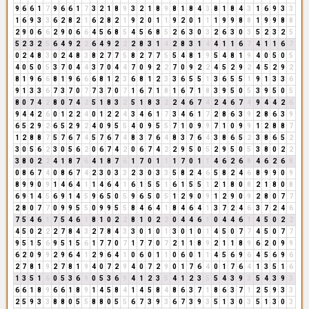
9
6
6
1
7
9
6
6
1
7
3
2
1
8
9
3
2
1
8
9
8
1
8
4
3
8
1
8
4
3
1
6
9
3
3
1
6
9
3
3
6
2
8
2
1
6
2
8
2
1
9
2
0
1
1
9
2
0
1
1
1
9
9
8
8
1
9
9
8
8
2
9
0
6
6
2
9
0
6
6
4
5
6
8
5
4
5
6
8
5
2
6
3
0
3
2
6
3
0
3
5
2
3
2
5
5
2
3
2
5
6
4
9
2
2
6
4
9
2
2
2
8
3
1
4
2
8
3
1
4
4
1
1
6
7
4
1
1
6
7
0
2
4
8
3
0
2
4
8
3
8
2
7
7
5
8
2
7
7
5
5
4
8
1
9
5
4
8
1
9
4
0
5
0
5
4
0
5
0
5
3
7
0
4
4
3
7
0
4
4
7
0
9
2
2
7
0
9
2
2
4
5
2
9
2
4
5
2
9
2
8
1
9
6
6
8
1
9
6
6
6
8
1
2
3
6
8
1
2
3
3
6
5
5
1
3
6
5
5
1
9
1
3
3
6
9
1
3
3
6
7
3
7
0
7
7
3
7
0
7
1
6
7
1
8
1
6
7
1
8
3
9
5
0
5
3
9
5
0
5
8
0
7
4
2
8
0
7
4
2
5
1
8
3
2
5
1
8
3
2
2
4
6
7
4
2
4
6
7
4
9
4
4
2
6
9
4
4
2
6
0
1
2
2
4
0
1
2
2
4
3
4
6
1
7
3
4
6
1
7
2
8
6
3
9
2
8
6
3
9
6
5
2
9
2
6
5
2
9
2
4
0
9
5
5
4
0
9
5
5
7
1
0
9
9
7
1
0
9
9
1
2
8
8
7
1
2
8
8
7
5
7
6
7
4
5
7
6
7
4
8
3
7
6
4
8
3
7
6
4
3
8
6
5
2
3
8
6
5
2
3
0
5
6
2
3
0
5
6
2
0
6
7
4
2
0
6
7
4
2
2
9
5
0
5
2
9
5
0
5
3
8
0
2
2
3
8
0
2
2
4
1
8
7
6
4
1
8
7
6
1
7
0
1
1
1
7
0
1
1
4
6
2
6
8
4
6
2
6
8
0
8
6
7
4
0
8
6
7
4
2
3
0
3
3
2
3
0
3
3
5
8
2
4
6
5
8
2
4
6
8
9
9
0
9
8
9
9
0
9
1
4
6
4
1
1
4
6
4
1
6
1
5
5
1
6
1
5
5
1
2
1
8
0
8
2
1
8
0
8
6
9
1
4
5
6
9
1
4
5
9
6
5
0
5
9
6
5
0
5
1
2
9
0
9
1
2
9
0
9
2
8
0
7
7
2
8
0
7
7
0
9
9
5
5
0
9
9
5
5
8
4
6
4
1
8
4
6
4
1
3
7
2
4
6
3
7
2
4
6
7
5
4
6
1
7
5
4
6
1
8
1
0
2
2
8
1
0
2
2
0
4
4
6
1
0
4
4
6
1
4
5
0
2
2
4
5
0
2
2
2
7
8
4
3
2
7
8
4
3
3
0
1
0
1
3
0
1
0
1
4
5
0
7
7
4
5
0
7
7
9
5
1
5
6
9
5
1
5
6
1
7
7
0
7
1
7
7
0
7
2
1
1
8
9
2
1
1
8
9
6
2
0
9
9
6
2
0
9
9
2
9
6
4
1
2
9
6
4
1
0
6
0
1
1
0
6
0
1
1
4
5
6
9
6
4
5
6
9
6
2
7
8
1
9
2
7
8
1
9
4
0
7
2
9
4
0
7
2
9
0
1
7
6
4
0
1
7
6
4
1
3
5
1
6
1
3
5
1
6
0
5
3
6
9
0
5
3
6
9
4
1
2
3
5
4
1
2
3
5
5
4
3
9
3
5
4
3
9
3
6
6
1
8
9
6
6
1
8
9
1
4
5
8
4
1
4
5
8
4
8
6
3
7
1
8
6
3
7
1
2
5
9
3
3
2
5
9
3
3
8
8
0
5
5
8
8
0
5
5
6
7
3
9
3
6
7
3
9
3
5
1
3
0
3
5
1
3
0
3