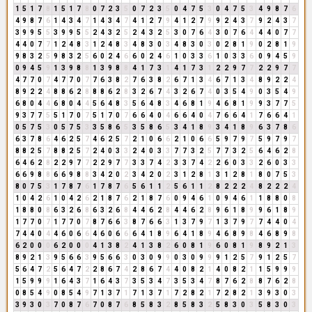
1
5
1
7
8
1
5
1
7
8
0
7
2
3
5
0
7
2
3
5
0
4
7
5
3
0
4
7
5
3
4
9
8
7
6
4
9
8
7
6
1
4
3
4
7
1
4
3
4
7
4
1
2
7
9
4
1
2
7
9
9
2
4
3
7
9
2
4
3
7
3
9
9
5
5
3
9
9
5
5
2
4
3
2
5
2
4
3
2
5
3
0
7
6
4
3
0
7
6
4
4
4
0
7
7
4
4
0
7
7
1
2
4
8
3
1
2
4
8
3
4
8
3
0
3
4
8
3
0
3
0
2
8
1
9
0
2
8
1
9
9
8
3
2
5
9
8
3
2
5
6
0
2
4
6
6
0
2
4
6
1
0
3
3
6
1
0
3
3
6
0
9
4
5
9
0
9
4
5
9
1
3
9
8
8
1
3
9
8
8
4
1
7
3
1
4
1
7
3
1
2
2
9
7
7
2
2
9
7
7
4
7
7
0
7
4
7
7
0
7
7
6
3
8
2
7
6
3
8
2
6
7
1
3
4
6
7
1
3
4
8
9
2
2
4
8
9
2
2
4
8
8
6
2
8
8
8
6
2
8
3
2
6
7
4
3
2
6
7
4
0
3
5
4
9
0
3
5
4
9
6
8
0
4
4
6
8
0
4
4
5
6
4
8
3
5
6
4
8
3
4
6
8
1
9
4
6
8
1
9
9
3
7
7
5
9
3
7
7
5
5
1
7
0
7
5
1
7
0
7
6
6
4
0
4
6
6
4
0
4
7
6
6
4
1
7
6
6
4
1
0
5
7
5
3
0
5
7
5
3
3
5
8
6
5
3
5
8
6
5
3
4
1
8
9
3
4
1
8
9
6
3
7
8
6
6
3
7
8
6
4
6
2
5
7
4
6
2
5
7
2
1
0
6
6
2
1
0
6
6
5
9
7
9
7
5
9
7
9
7
8
8
2
5
7
8
8
2
5
7
2
4
0
3
3
2
4
0
3
3
7
7
3
2
5
7
7
3
2
5
6
4
6
2
8
6
4
6
2
8
2
2
9
7
7
2
2
9
7
7
3
3
7
4
2
3
3
7
4
2
2
6
0
3
3
2
6
0
3
3
6
6
9
8
8
6
6
9
8
8
3
4
2
0
2
3
4
2
0
2
3
1
2
8
1
3
1
2
8
1
8
0
7
5
3
8
0
7
5
3
1
7
8
7
6
1
7
8
7
6
5
6
1
1
2
5
6
1
1
2
8
2
2
2
4
8
2
2
2
4
1
0
4
2
6
1
0
4
2
6
2
1
8
7
6
2
1
8
7
6
0
9
4
6
1
0
9
4
6
1
1
8
8
0
8
1
8
8
0
8
6
3
2
6
8
6
3
2
6
8
4
4
6
2
8
4
4
6
2
8
9
6
1
8
9
9
6
1
8
9
1
7
7
0
7
1
7
7
0
7
8
7
6
6
3
8
7
6
6
3
1
3
7
9
7
1
3
7
9
7
7
4
4
0
4
7
4
4
0
4
4
6
0
6
6
4
6
0
6
6
6
4
1
8
9
6
4
1
8
9
4
6
8
9
8
4
6
8
9
8
6
2
0
0
0
6
2
0
0
0
4
1
3
8
2
4
1
3
8
2
6
0
8
1
9
6
0
8
1
9
8
9
2
1
3
8
9
2
1
3
9
5
6
6
3
9
5
6
6
3
0
3
0
9
9
0
3
0
9
9
9
1
2
5
7
9
1
2
5
7
5
6
4
7
2
5
6
4
7
2
2
8
6
7
4
2
8
6
7
4
4
0
8
2
1
4
0
8
2
1
1
5
9
9
9
1
5
9
9
9
1
6
4
3
7
1
6
4
3
7
3
5
3
4
7
3
5
3
4
7
8
7
6
2
8
8
7
6
2
8
0
8
5
4
9
0
8
5
4
9
7
1
3
7
1
7
1
3
7
1
7
2
8
2
1
7
2
8
2
1
3
9
3
0
3
3
9
3
0
3
7
0
8
7
6
7
0
8
7
6
8
5
8
3
2
8
5
8
3
2
5
8
3
0
3
5
8
3
0
3