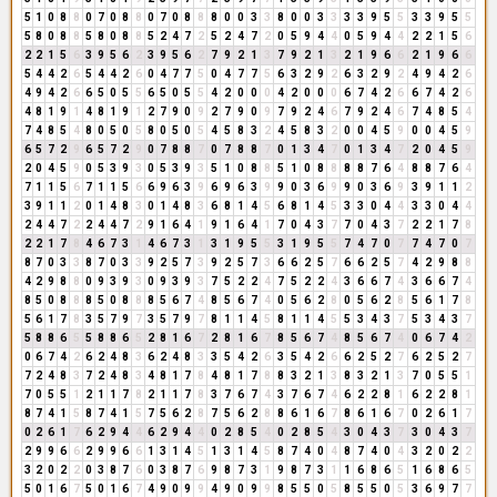
5
1
0
8
8
0
7
0
8
8
0
7
0
8
8
8
0
0
3
3
8
0
0
3
3
3
3
9
5
5
3
3
9
5
5
5
8
0
8
8
5
8
0
8
8
5
2
4
7
2
5
2
4
7
2
0
5
9
4
4
0
5
9
4
4
2
2
1
5
6
2
2
1
5
6
3
9
5
6
2
3
9
5
6
2
7
9
2
1
3
7
9
2
1
3
2
1
9
6
6
2
1
9
6
6
5
4
4
2
6
5
4
4
2
6
0
4
7
7
5
0
4
7
7
5
6
3
2
9
2
6
3
2
9
2
4
9
4
2
6
4
9
4
2
6
6
5
0
5
5
6
5
0
5
5
4
2
0
0
0
4
2
0
0
0
6
7
4
2
6
6
7
4
2
6
4
8
1
9
1
4
8
1
9
1
2
7
9
0
9
2
7
9
0
9
7
9
2
4
6
7
9
2
4
6
7
4
8
5
4
7
4
8
5
4
8
0
5
0
5
8
0
5
0
5
4
5
8
3
2
4
5
8
3
2
0
0
4
5
9
0
0
4
5
9
6
5
7
2
9
6
5
7
2
9
0
7
8
8
7
0
7
8
8
7
0
1
3
4
7
0
1
3
4
7
2
0
4
5
9
2
0
4
5
9
0
5
3
9
3
0
5
3
9
3
5
1
0
8
8
5
1
0
8
8
8
8
7
6
4
8
8
7
6
4
7
1
1
5
6
7
1
1
5
6
6
9
6
3
9
6
9
6
3
9
9
0
3
6
9
9
0
3
6
9
3
9
1
1
2
3
9
1
1
2
0
1
4
8
3
0
1
4
8
3
6
8
1
4
5
6
8
1
4
5
3
3
0
4
4
3
3
0
4
4
2
4
4
7
2
2
4
4
7
2
9
1
6
4
1
9
1
6
4
1
7
0
4
3
7
7
0
4
3
7
2
2
1
7
8
2
2
1
7
8
4
6
7
3
1
4
6
7
3
1
3
1
9
5
5
3
1
9
5
5
7
4
7
0
7
7
4
7
0
7
8
7
0
3
3
8
7
0
3
3
9
2
5
7
3
9
2
5
7
3
6
6
2
5
7
6
6
2
5
7
4
2
9
8
8
4
2
9
8
8
0
9
3
9
3
0
9
3
9
3
7
5
2
2
4
7
5
2
2
4
3
6
6
7
4
3
6
6
7
4
8
5
0
8
8
8
5
0
8
8
8
5
6
7
4
8
5
6
7
4
0
5
6
2
8
0
5
6
2
8
5
6
1
7
8
5
6
1
7
8
3
5
7
9
7
3
5
7
9
7
8
1
1
4
5
8
1
1
4
5
5
3
4
3
7
5
3
4
3
7
5
8
8
6
5
5
8
8
6
5
2
8
1
6
7
2
8
1
6
7
8
5
6
7
4
8
5
6
7
4
0
6
7
4
2
0
6
7
4
2
6
2
4
8
3
6
2
4
8
3
3
5
4
2
6
3
5
4
2
6
6
2
5
2
7
6
2
5
2
7
7
2
4
8
3
7
2
4
8
3
4
8
1
7
8
4
8
1
7
8
8
3
2
1
3
8
3
2
1
3
7
0
5
5
1
7
0
5
5
1
2
1
1
7
8
2
1
1
7
8
3
7
6
7
4
3
7
6
7
4
6
2
2
8
1
6
2
2
8
1
8
7
4
1
5
8
7
4
1
5
7
5
6
2
8
7
5
6
2
8
8
6
1
6
7
8
6
1
6
7
0
2
6
1
7
0
2
6
1
7
6
2
9
4
4
6
2
9
4
4
0
2
8
5
4
0
2
8
5
4
3
0
4
3
7
3
0
4
3
7
2
9
9
6
6
2
9
9
6
6
1
3
1
4
5
1
3
1
4
5
8
7
4
0
4
8
7
4
0
4
3
2
0
2
2
3
2
0
2
2
0
3
8
7
6
0
3
8
7
6
9
8
7
3
1
9
8
7
3
1
1
6
8
6
5
1
6
8
6
5
5
0
1
6
7
5
0
1
6
7
4
9
0
9
9
4
9
0
9
9
8
5
5
0
5
8
5
5
0
5
3
6
9
7
7