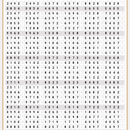
2
4
9
2
2
2
4
9
2
2
6
3
7
4
2
6
3
7
4
2
8
8
2
8
1
8
8
2
8
1
0
8
3
4
7
0
8
3
4
7
4
6
9
5
5
4
6
9
5
5
5
6
0
5
5
5
6
0
5
5
2
3
4
7
2
2
3
4
7
2
1
6
9
6
6
1
6
9
6
6
7
3
3
8
2
7
3
3
8
2
0
3
6
9
6
0
3
6
9
6
6
3
9
1
1
6
3
9
1
1
8
1
8
7
6
8
1
8
7
6
7
8
5
5
1
7
8
5
5
1
6
9
7
2
9
6
9
7
2
9
5
4
0
2
2
5
4
0
2
2
1
2
8
8
7
1
2
8
8
7
2
5
2
7
9
2
5
2
7
9
5
8
5
3
8
5
8
5
3
8
9
9
6
0
6
9
9
6
0
6
1
3
0
8
8
1
3
0
8
8
8
2
0
0
0
8
2
0
0
0
5
7
4
9
4
5
7
4
9
4
5
3
8
2
1
5
3
8
2
1
5
6
0
6
6
5
6
0
6
6
6
1
9
0
9
6
1
9
0
9
9
1
0
6
6
9
1
0
6
6
6
6
3
7
1
6
6
3
7
1
1
4
9
5
5
1
4
9
5
5
8
3
8
3
2
8
3
8
3
2
9
8
3
1
4
9
8
3
1
4
6
6
6
2
8
6
6
6
2
8
9
0
3
6
9
9
0
3
6
9
6
1
9
0
9
6
1
9
0
9
5
8
9
5
5
5
8
9
5
5
3
9
7
3
1
3
9
7
3
1
0
0
6
8
5
0
0
6
8
5
9
1
4
2
6
9
1
4
2
6
4
3
8
4
3
4
3
8
4
3
7
0
4
5
9
7
0
4
5
9
6
1
9
9
9
6
1
9
9
9
9
0
2
1
3
9
0
2
1
3
3
8
9
6
6
3
8
9
6
6
0
7
5
3
8
0
7
5
3
8
8
4
1
6
7
8
4
1
6
7
4
4
4
6
1
4
4
4
6
1
2
3
6
6
3
2
3
6
6
3
0
0
3
6
9
0
0
3
6
9
8
1
2
2
4
8
1
2
2
4
3
7
1
9
1
3
7
1
9
1
8
0
2
3
5
8
0
2
3
5
8
4
8
5
4
8
4
8
5
4
2
5
1
1
2
2
5
1
1
2
0
3
8
9
8
0
3
8
9
8
5
0
6
0
6
5
0
6
0
6
5
8
4
6
1
5
8
4
6
1
5
6
3
1
4
5
6
3
1
4
2
6
8
2
1
2
6
8
2
1
9
7
1
8
9
9
7
1
8
9
7
9
8
7
6
7
9
8
7
6
1
1
2
5
7
1
1
2
5
7
9
7
6
7
4
9
7
6
7
4
6
4
0
8
8
6
4
0
8
8
9
9
8
8
7
9
9
8
8
7
8
2
1
0
1
8
2
1
0
1
1
0
1
4
5
1
0
1
4
5
3
7
2
2
4
3
7
2
2
4
0
9
9
4
4
0
9
9
4
4
6
2
6
3
9
6
2
6
3
9
1
8
4
1
5
1
8
4
1
5
4
9
1
6
7
4
9
1
6
7
5
5
9
8
8
5
5
9
8
8
2
4
7
7
5
2
4
7
7
5
3
1
0
0
0
3
1
0
0
0
1
7
1
9
1
1
7
1
9
1
4
0
5
5
1
4
0
5
5
1
0
8
8
5
4
0
8
8
5
4
8
2
5
7
3
8
2
5
7
3
3
4
9
7
7
3
4
9
7
7