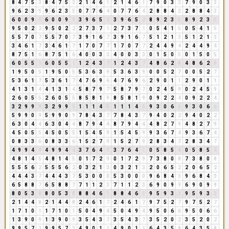
8
4
7
5
3
8
4
7
5
3
2
1
4
6
1
2
1
4
6
1
7
9
0
3
3
7
9
0
3
3
9
6
2
3
5
9
6
2
3
5
0
7
7
6
4
0
7
7
6
4
2
8
8
4
3
2
8
8
4
3
6
0
0
9
9
6
0
0
9
9
3
9
6
5
2
3
9
6
5
2
8
9
2
3
5
8
9
2
3
5
9
5
0
2
2
9
5
0
2
2
2
7
3
7
1
2
7
3
7
1
0
5
4
1
5
0
5
4
1
5
5
5
7
0
7
5
5
7
0
7
3
9
1
6
7
3
9
1
6
7
5
1
2
1
3
5
1
2
1
3
3
4
6
1
7
3
4
6
1
7
1
7
0
7
7
1
7
0
7
7
2
4
4
9
4
2
4
4
9
4
8
7
5
1
6
8
7
5
1
6
4
0
0
3
3
4
0
0
3
3
0
1
5
0
5
0
1
5
0
5
6
0
5
5
1
6
0
5
5
1
1
2
4
3
7
1
2
4
3
7
4
8
6
2
8
4
8
6
2
8
1
9
5
0
5
1
9
5
0
5
5
3
6
3
9
5
3
6
3
9
0
0
5
2
7
0
0
5
2
7
5
3
6
1
7
5
3
6
1
7
4
7
6
9
6
4
7
6
9
6
2
9
0
1
1
2
9
0
1
1
4
1
3
1
4
4
1
3
1
4
5
8
7
9
7
5
8
7
9
7
0
2
4
5
9
0
2
4
5
9
2
6
0
5
5
2
6
0
5
5
8
5
8
1
9
8
5
8
1
9
0
9
2
2
4
0
9
2
2
4
3
2
9
9
9
3
2
9
9
9
1
1
1
4
5
1
1
1
4
5
9
3
0
6
6
9
3
0
6
6
5
9
9
0
9
5
9
9
0
9
7
8
4
3
7
7
8
4
3
7
9
4
0
2
2
9
4
0
2
2
6
3
0
4
4
6
3
0
4
4
8
7
9
4
4
8
7
9
4
4
4
8
2
7
9
4
8
2
7
9
4
5
0
5
5
4
5
0
5
5
1
5
4
5
9
1
5
4
5
9
9
3
6
7
4
9
3
6
7
4
0
8
3
3
6
0
8
3
3
6
1
5
2
7
9
1
5
2
7
9
2
8
3
4
7
2
8
3
4
7
4
9
9
4
4
4
9
9
4
4
3
7
6
4
1
3
7
6
4
1
0
5
8
5
4
0
5
8
5
4
4
8
1
4
5
4
8
1
4
5
0
1
7
2
9
0
1
7
2
9
7
3
8
0
8
7
3
8
0
8
5
5
5
6
2
5
5
5
6
2
0
3
2
1
3
0
3
2
1
3
2
0
6
5
2
2
0
6
5
2
4
4
4
3
7
4
4
4
3
7
5
3
0
0
0
5
3
0
0
0
9
6
8
4
3
9
6
8
4
3
6
5
8
8
7
6
5
8
8
7
7
1
1
2
3
7
1
1
2
3
6
9
0
9
9
6
9
0
9
9
8
0
5
3
8
8
0
5
3
8
8
8
4
6
1
8
8
4
6
1
9
5
9
3
3
9
5
9
3
3
2
1
4
4
8
2
1
4
4
8
2
4
6
1
7
2
4
6
1
7
9
7
5
2
7
9
7
5
2
7
1
7
1
0
1
1
7
1
0
1
5
0
4
9
4
5
0
4
9
4
9
5
0
6
6
9
5
0
6
6
1
3
9
0
9
1
3
9
0
9
3
5
4
3
7
3
5
4
3
7
3
5
2
0
2
3
5
2
0
2
9
9
5
7
3
9
9
5
7
3
4
9
0
1
1
4
9
0
1
1
6
4
3
5
8
6
4
3
5
8