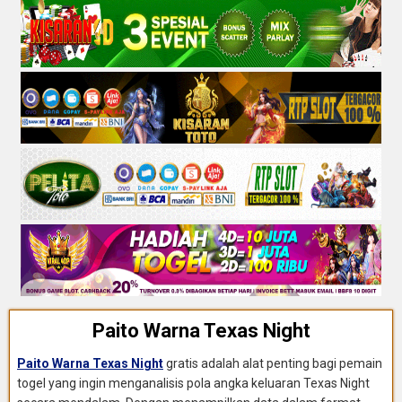
Paito Warna Texas Night
Paito Warna Texas Night
gratis adalah alat penting bagi pemain
togel yang ingin menganalisis pola angka keluaran Texas Night