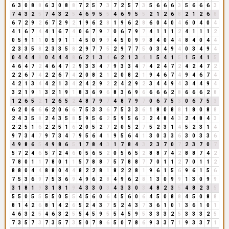
6
3
0
8
8
6
3
0
8
8
7
2
5
7
3
7
2
5
7
3
5
6
6
6
3
5
6
6
6
3
7
4
3
2
5
7
4
3
2
5
4
6
9
5
5
4
6
9
5
5
2
1
2
6
8
2
1
2
6
8
6
7
2
9
2
6
7
2
9
2
1
9
6
2
8
1
9
6
2
8
6
0
4
0
4
6
0
4
0
4
4
1
6
7
4
4
1
6
7
4
0
6
7
9
7
0
6
7
9
7
4
1
1
1
2
4
1
1
1
2
0
5
9
1
1
0
5
9
1
1
4
5
0
9
9
4
5
0
9
9
8
4
0
4
4
8
4
0
4
4
2
3
3
5
8
2
3
3
5
8
2
9
7
7
5
2
9
7
7
5
0
3
4
9
4
0
3
4
9
4
0
4
4
4
8
0
4
4
4
8
6
2
1
3
4
6
2
1
3
4
1
5
4
1
5
1
5
4
1
5
4
6
4
7
2
4
6
4
7
2
9
3
3
4
7
9
3
3
4
7
4
2
4
7
2
4
2
4
7
2
2
2
6
7
4
2
2
6
7
4
2
0
8
2
1
2
0
8
2
1
9
4
6
7
4
9
4
6
7
4
4
2
1
3
4
4
2
1
3
4
2
4
2
9
2
2
4
2
9
2
3
4
4
9
4
3
4
4
9
4
3
2
1
9
1
3
2
1
9
1
8
3
6
9
6
8
3
6
9
6
6
6
6
2
8
6
6
6
2
8
1
2
6
5
2
1
2
6
5
2
4
8
7
9
7
4
8
7
9
7
0
6
7
5
3
0
6
7
5
3
6
2
0
6
6
6
2
0
6
6
7
5
3
3
6
7
5
3
3
6
1
8
0
8
8
1
8
0
8
8
2
4
3
5
8
2
4
3
5
8
5
9
5
6
2
5
9
5
6
2
2
4
8
4
3
2
4
8
4
3
2
2
5
1
6
2
2
5
1
6
2
0
5
2
7
2
0
5
2
7
5
2
3
1
4
5
2
3
1
4
9
7
3
4
7
9
7
3
4
7
9
5
6
4
1
9
5
6
4
1
3
0
3
3
6
3
0
3
3
6
4
9
8
6
5
4
9
8
6
5
1
7
8
4
3
1
7
8
4
3
2
3
7
0
7
2
3
7
0
7
5
7
2
4
6
5
7
2
4
6
0
5
6
5
2
0
5
6
5
2
8
8
7
4
2
8
8
7
4
2
7
8
0
1
1
7
8
0
1
1
5
7
8
8
7
5
7
8
8
7
7
0
1
1
2
7
0
1
1
2
8
8
0
4
4
8
8
0
4
4
8
2
2
8
1
8
2
2
8
1
9
6
1
5
6
9
6
1
5
6
7
5
3
6
9
7
5
3
6
9
4
9
6
2
8
4
9
6
2
8
1
3
0
9
9
1
3
0
9
9
3
1
8
1
9
3
1
8
1
9
4
3
3
0
3
4
3
3
0
3
4
8
2
3
5
4
8
2
3
5
5
5
0
5
5
5
5
0
5
5
4
5
6
0
6
4
5
6
0
6
4
5
0
8
8
4
5
0
8
8
8
1
4
2
6
8
1
4
2
6
5
2
4
3
7
5
2
4
3
7
3
6
1
0
1
3
6
1
0
1
4
6
3
2
5
4
6
3
2
5
5
4
5
9
5
5
4
5
9
5
3
3
3
2
5
3
3
3
2
5
7
3
5
7
3
7
3
5
7
3
5
0
7
8
6
5
0
7
8
6
9
3
3
7
1
9
3
3
7
1