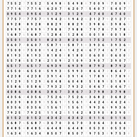
7
5
5
2
7
7
5
5
2
7
5
4
9
8
8
5
4
9
8
8
7
0
0
9
9
7
0
0
9
9
7
7
1
6
7
7
7
1
6
7
6
2
0
7
7
6
2
0
7
7
5
4
0
7
7
5
4
0
7
7
0
9
5
4
9
0
9
5
4
9
3
1
2
9
2
3
1
2
9
2
4
7
4
0
4
4
7
4
0
4
7
7
5
7
3
7
7
5
7
3
1
9
4
2
6
1
9
4
2
6
2
1
2
7
9
2
1
2
7
9
8
9
2
8
1
8
9
2
8
1
8
8
2
9
2
8
8
2
9
2
3
9
8
6
5
3
9
8
6
5
0
9
9
9
9
0
9
9
9
9
7
9
8
8
7
7
9
8
8
7
7
9
7
8
6
7
9
7
8
6
1
6
8
7
6
1
6
8
7
6
1
2
8
4
3
1
2
8
4
3
0
0
1
8
9
0
0
1
8
9
3
5
0
1
1
3
5
0
1
1
8
2
0
3
3
8
2
0
3
3
1
7
5
2
7
1
7
5
2
7
0
6
0
7
7
0
6
0
7
7
5
8
7
1
8
5
8
7
1
8
3
9
3
6
9
3
9
3
6
9
7
5
0
0
0
7
5
0
0
0
1
4
2
4
6
1
4
2
4
6
6
7
7
4
2
6
7
7
4
2
8
1
9
3
3
8
1
9
3
3
8
1
8
0
8
8
1
8
0
8
0
6
0
0
0
0
6
0
0
0
5
5
7
8
6
5
5
7
8
6
2
1
0
9
9
2
1
0
9
9
3
9
0
7
7
3
9
0
7
7
6
5
1
7
8
6
5
1
7
8
6
9
3
9
3
6
9
3
9
3
8
7
9
2
2
8
7
9
2
2
6
5
5
0
5
6
5
5
0
5
5
9
9
3
3
5
9
9
3
3
8
6
4
7
2
8
6
4
7
2
4
2
3
8
2
4
2
3
8
2
3
9
1
4
5
3
9
1
4
5
1
7
8
9
8
1
7
8
9
8
5
1
2
9
2
5
1
2
9
2
6
0
4
8
3
6
0
4
8
3
5
1
8
9
8
5
1
8
9
8
0
5
8
6
5
0
5
8
6
5
7
9
3
2
5
7
9
3
2
5
0
4
6
7
4
0
4
6
7
4
4
0
8
6
5
4
0
8
6
5
3
8
6
7
4
3
8
6
7
4
3
7
9
8
8
3
7
9
8
8
4
3
5
6
2
4
3
5
6
2
7
5
2
6
8
7
5
2
6
8
3
6
8
2
1
3
6
8
2
1
8
0
3
9
3
8
0
3
9
3
1
5
6
1
7
1
5
6
1
7
4
4
2
4
6
4
4
2
4
6
0
3
5
6
2
0
3
5
6
2
1
5
6
1
7
1
5
6
1
7
9
9
3
6
9
9
9
3
6
9
7
9
2
5
7
7
9
2
5
7
1
1
4
2
6
1
1
4
2
6
8
3
9
0
9
8
3
9
0
9
0
1
5
2
7
0
1
5
2
7
4
3
4
2
6
4
3
4
2
6
0
1
1
6
7
0
1
1
6
7
5
6
8
7
6
5
6
8
7
6
3
6
7
0
7
3
6
7
0
7
3
0
6
4
1
3
0
6
4
1
8
4
8
5
4
8
4
8
5
4
6
4
4
8
3
6
4
4
8
3
0
5
3
0
3
0
5
3
0
3
1
6
3
4
7
1
6
3
4
7
8
5
0
7
7
8
5
0
7
7
9
7
5
3
8
9
7
5
3
8