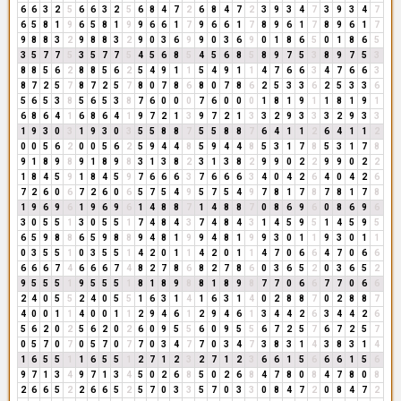
6
6
3
2
5
6
6
3
2
5
6
8
4
7
2
6
8
4
7
2
3
9
3
4
7
3
9
3
4
7
6
5
8
1
9
6
5
8
1
9
9
6
6
1
7
9
6
6
1
7
8
9
6
1
7
8
9
6
1
7
9
8
8
3
2
9
8
8
3
2
9
0
3
6
9
9
0
3
6
9
0
1
8
6
5
0
1
8
6
5
3
5
7
7
5
3
5
7
7
5
4
5
6
8
5
4
5
6
8
5
8
9
7
5
3
8
9
7
5
3
8
8
5
6
2
8
8
5
6
2
5
4
9
1
1
5
4
9
1
1
4
7
6
6
3
4
7
6
6
3
8
7
2
5
7
8
7
2
5
7
8
0
7
8
6
8
0
7
8
6
2
5
3
3
6
2
5
3
3
6
5
6
5
3
8
5
6
5
3
8
7
6
0
0
0
7
6
0
0
0
1
8
1
9
1
1
8
1
9
1
6
8
6
4
1
6
8
6
4
1
9
7
2
1
3
9
7
2
1
3
3
2
9
3
3
3
2
9
3
3
1
9
3
0
3
1
9
3
0
3
5
5
8
8
7
5
5
8
8
7
6
4
1
1
2
6
4
1
1
2
0
0
5
6
2
0
0
5
6
2
5
9
4
4
8
5
9
4
4
8
5
3
1
7
8
5
3
1
7
8
9
1
8
9
8
9
1
8
9
8
3
1
3
8
2
3
1
3
8
2
9
9
0
2
2
9
9
0
2
2
1
8
4
5
9
1
8
4
5
9
7
6
6
6
3
7
6
6
6
3
4
0
4
2
6
4
0
4
2
6
7
2
6
0
6
7
2
6
0
6
5
7
5
4
9
5
7
5
4
9
7
8
1
7
8
7
8
1
7
8
1
9
6
9
6
1
9
6
9
6
1
4
8
8
7
1
4
8
8
7
0
8
6
9
6
0
8
6
9
6
3
0
5
5
1
3
0
5
5
1
7
4
8
4
3
7
4
8
4
3
1
4
5
9
5
1
4
5
9
5
6
5
9
8
8
6
5
9
8
8
9
4
8
1
9
9
4
8
1
9
9
3
0
1
1
9
3
0
1
1
0
3
5
5
1
0
3
5
5
1
4
2
0
1
1
4
2
0
1
1
4
7
0
6
6
4
7
0
6
6
6
6
6
7
4
6
6
6
7
4
8
2
7
8
6
8
2
7
8
6
0
3
6
5
2
0
3
6
5
2
9
5
5
5
1
9
5
5
5
1
8
1
8
9
8
8
1
8
9
8
7
7
0
6
6
7
7
0
6
6
2
4
0
5
5
2
4
0
5
5
1
6
3
1
4
1
6
3
1
4
0
2
8
8
7
0
2
8
8
7
4
0
0
1
1
4
0
0
1
1
2
9
4
6
1
2
9
4
6
1
3
4
4
2
6
3
4
4
2
6
5
6
2
0
2
5
6
2
0
2
6
0
9
5
5
6
0
9
5
5
6
7
2
5
7
6
7
2
5
7
0
5
7
0
7
0
5
7
0
7
7
0
3
4
7
7
0
3
4
7
3
8
3
1
4
3
8
3
1
4
1
6
5
5
1
1
6
5
5
1
2
7
1
2
3
2
7
1
2
3
6
6
1
5
6
6
6
1
5
6
9
7
1
3
4
9
7
1
3
4
5
0
2
6
8
5
0
2
6
8
4
7
8
0
8
4
7
8
0
8
2
6
6
5
2
2
6
6
5
2
5
7
0
3
3
5
7
0
3
3
0
8
4
7
2
0
8
4
7
2