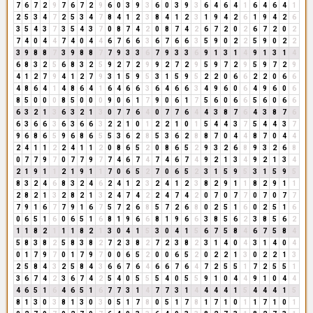
7
6
7
2
9
7
6
7
2
9
6
0
3
9
3
6
0
3
9
3
6
4
6
4
1
6
4
6
4
1
2
5
3
4
7
2
5
3
4
7
8
4
1
2
3
8
4
1
2
3
1
9
4
2
6
1
9
4
2
6
3
5
4
3
7
3
5
4
3
7
0
8
7
4
2
0
8
7
4
2
6
7
2
0
2
6
7
2
0
2
7
4
0
4
4
7
4
0
4
4
6
7
6
6
3
6
7
6
6
3
5
9
0
2
2
5
9
0
2
2
3
9
8
8
7
3
9
8
8
7
7
9
3
3
6
7
9
3
3
6
9
1
3
1
4
9
1
3
1
4
6
8
3
2
5
6
8
3
2
5
9
2
7
2
9
9
2
7
2
9
5
9
7
2
9
5
9
7
2
9
4
1
2
7
9
4
1
2
7
9
3
1
5
9
5
3
1
5
9
5
2
2
0
6
6
2
2
0
6
6
4
8
6
4
1
4
8
6
4
1
6
4
6
6
3
6
4
6
6
3
4
9
6
0
6
4
9
6
0
6
8
5
0
0
0
8
5
0
0
0
9
0
6
1
7
9
0
6
1
7
5
6
0
6
6
5
6
0
6
6
6
3
2
1
3
6
3
2
1
3
0
7
7
6
4
0
7
7
6
4
4
3
8
7
6
4
3
8
7
6
6
3
6
6
3
6
3
6
6
3
2
2
1
0
1
2
2
1
0
1
5
4
4
3
7
5
4
4
3
7
9
6
8
6
5
9
6
8
6
5
5
3
6
2
8
5
3
6
2
8
8
7
0
4
4
8
7
0
4
4
2
4
1
1
2
2
4
1
1
2
0
8
6
5
2
0
8
6
5
2
9
3
2
6
8
9
3
2
6
8
0
7
7
9
7
0
7
7
9
7
7
4
6
7
4
7
4
6
7
4
9
2
1
3
4
9
2
1
3
4
2
1
9
1
1
2
1
9
1
1
7
0
6
5
2
7
0
6
5
2
3
1
5
9
5
3
1
5
9
5
8
3
2
4
6
8
3
2
4
6
2
4
1
2
3
2
4
1
2
3
8
2
9
1
1
8
2
9
1
1
2
8
2
1
3
2
8
2
1
3
2
4
7
4
2
2
4
7
4
2
0
7
0
7
7
0
7
0
7
7
7
9
1
6
7
7
9
1
6
7
5
7
2
6
8
5
7
2
6
8
0
2
5
1
6
0
2
5
1
6
0
6
5
1
6
0
6
5
1
6
8
1
9
6
6
8
1
9
6
6
3
8
5
6
2
3
8
5
6
2
1
1
8
2
1
1
1
8
2
1
3
0
4
1
5
3
0
4
1
5
6
7
5
8
4
6
7
5
8
4
5
8
3
8
2
5
8
3
8
2
7
2
3
8
2
7
2
3
8
2
3
1
4
0
4
3
1
4
0
4
0
1
7
9
7
0
1
7
9
7
0
0
6
5
2
0
0
6
5
2
0
2
2
1
3
0
2
2
1
3
2
5
8
4
3
2
5
8
4
3
6
6
7
6
4
6
6
7
6
4
7
2
5
5
1
7
2
5
5
1
3
6
7
4
2
3
6
7
4
2
5
4
0
5
5
5
4
0
5
5
9
1
0
4
4
9
1
0
4
4
4
6
5
1
6
4
6
5
1
6
7
7
3
1
4
7
7
3
1
4
4
4
4
1
5
4
4
4
1
5
8
1
3
0
3
8
1
3
0
3
0
5
1
7
8
0
5
1
7
8
1
7
1
0
1
1
7
1
0
1