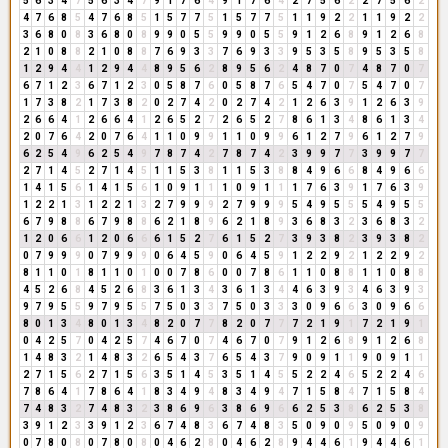
5
6
3
4
7
5
6
3
4
7
9
1
7
6
4
9
1
7
6
4
2
7
5
6
2
2
7
5
6
2
4
7
6
8
5
4
7
6
8
5
1
5
7
7
5
1
5
7
7
5
1
1
9
2
2
1
1
9
2
2
3
6
8
0
8
3
6
8
0
8
9
9
0
5
5
9
9
0
5
5
9
1
2
6
8
9
1
2
6
8
2
1
0
8
8
2
1
0
8
8
7
6
9
3
3
7
6
9
3
3
9
5
3
5
8
9
5
3
5
8
1
2
9
4
4
1
2
9
4
4
8
9
5
6
2
8
9
5
6
2
4
8
7
0
7
4
8
7
0
7
6
7
1
2
3
6
7
1
2
3
0
5
8
7
6
0
5
8
7
6
5
4
7
0
7
5
4
7
0
7
1
7
3
8
2
1
7
3
8
2
0
2
7
4
2
0
2
7
4
2
1
2
6
3
9
1
2
6
3
9
2
6
6
4
1
2
6
6
4
1
2
6
5
2
7
2
6
5
2
7
8
6
1
3
4
8
6
1
3
4
2
0
7
6
4
2
0
7
6
4
1
1
0
9
9
1
1
0
9
9
6
1
2
7
9
6
1
2
7
9
6
2
5
4
9
6
2
5
4
9
7
8
7
4
2
7
8
7
4
2
3
9
9
7
7
3
9
9
7
7
2
7
1
4
5
2
7
1
4
5
1
1
5
3
8
1
1
5
3
8
8
4
9
6
6
8
4
9
6
6
1
4
1
5
6
1
4
1
5
6
1
0
9
1
1
1
0
9
1
1
1
7
6
3
9
1
7
6
3
9
1
2
2
1
3
1
2
2
1
3
2
7
9
9
9
2
7
9
9
9
5
4
9
5
5
5
4
9
5
5
6
7
9
8
8
6
7
9
8
8
6
2
1
8
9
6
2
1
8
9
3
6
8
3
2
3
6
8
3
2
1
2
0
6
6
1
2
0
6
6
6
1
5
2
7
6
1
5
2
7
3
9
3
8
2
3
9
3
8
2
0
7
9
9
9
0
7
9
9
9
0
6
4
5
9
0
6
4
5
9
1
2
2
9
2
1
2
2
9
2
8
1
1
0
1
8
1
1
0
1
0
0
7
8
6
0
0
7
8
6
1
1
0
8
8
1
1
0
8
8
4
5
2
6
8
4
5
2
6
8
3
6
1
3
4
3
6
1
3
4
4
6
3
9
3
4
6
3
9
3
9
7
9
5
5
9
7
9
5
5
7
5
0
3
3
7
5
0
3
3
3
0
9
6
6
3
0
9
6
6
8
0
1
3
4
8
0
1
3
4
8
2
0
7
7
8
2
0
7
7
7
2
1
9
1
7
2
1
9
1
0
4
2
5
7
0
4
2
5
7
4
6
7
0
7
4
6
7
0
7
9
1
2
6
8
9
1
2
6
8
1
4
8
3
2
1
4
8
3
2
6
5
4
3
7
6
5
4
3
7
9
0
9
1
1
9
0
9
1
1
2
7
1
5
6
2
7
1
5
6
3
5
1
4
5
3
5
1
4
5
5
2
2
4
6
5
2
2
4
6
7
8
6
4
1
7
8
6
4
1
8
3
4
9
4
8
3
4
9
4
7
1
5
8
4
7
1
5
8
4
7
4
8
3
2
7
4
8
3
2
3
8
6
9
6
3
8
6
9
6
6
2
5
3
8
6
2
5
3
8
3
9
1
2
3
3
9
1
2
3
6
7
4
8
3
6
7
4
8
3
5
0
9
0
9
5
0
9
0
9
0
7
8
0
8
0
7
8
0
8
0
4
6
2
8
0
4
6
2
8
9
4
4
6
1
9
4
4
6
1