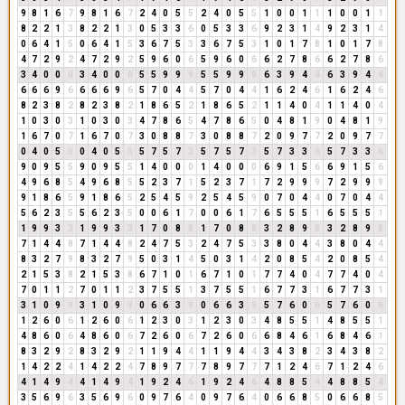
9
8
1
6
7
9
8
1
6
7
2
4
0
5
5
2
4
0
5
5
1
0
0
1
1
1
0
0
1
1
8
2
2
1
3
8
2
2
1
3
0
5
3
3
6
0
5
3
3
6
9
2
3
1
4
9
2
3
1
4
0
6
4
1
5
0
6
4
1
5
3
6
7
5
3
3
6
7
5
3
1
0
1
7
8
1
0
1
7
8
4
7
2
9
2
4
7
2
9
2
5
9
6
0
6
5
9
6
0
6
6
2
7
8
6
6
2
7
8
6
3
4
0
0
0
3
4
0
0
0
5
5
9
9
9
5
5
9
9
9
6
3
9
4
4
6
3
9
4
4
6
6
6
9
6
6
6
6
9
6
5
7
0
4
4
5
7
0
4
4
1
6
2
4
6
1
6
2
4
6
8
2
3
8
2
8
2
3
8
2
1
8
6
5
2
1
8
6
5
2
1
1
4
0
4
1
1
4
0
4
1
0
3
0
3
1
0
3
0
3
4
7
8
6
5
4
7
8
6
5
0
4
8
1
9
0
4
8
1
9
1
6
7
0
7
1
6
7
0
7
3
0
8
8
7
3
0
8
8
7
2
0
9
7
7
2
0
9
7
7
0
4
0
5
5
0
4
0
5
5
5
7
5
7
3
5
7
5
7
3
5
7
3
3
6
5
7
3
3
6
9
0
9
5
5
9
0
9
5
5
1
4
0
0
0
1
4
0
0
0
6
9
1
5
6
6
9
1
5
6
4
9
6
8
5
4
9
6
8
5
5
2
3
7
1
5
2
3
7
1
7
2
9
9
9
7
2
9
9
9
9
1
8
6
5
9
1
8
6
5
2
5
4
5
9
2
5
4
5
9
0
7
0
4
4
0
7
0
4
4
5
6
2
3
5
5
6
2
3
5
0
0
6
1
7
0
0
6
1
7
6
5
5
5
1
6
5
5
5
1
1
9
9
3
3
1
9
9
3
3
1
7
0
8
8
1
7
0
8
8
3
2
8
9
8
3
2
8
9
8
7
1
4
4
8
7
1
4
4
8
2
4
7
5
3
2
4
7
5
3
3
8
0
4
4
3
8
0
4
4
8
3
2
7
9
8
3
2
7
9
5
0
3
1
4
5
0
3
1
4
2
0
8
5
4
2
0
8
5
4
2
1
5
3
8
2
1
5
3
8
6
7
1
0
1
6
7
1
0
1
7
7
4
0
4
7
7
4
0
4
7
0
1
1
2
7
0
1
1
2
3
7
5
5
1
3
7
5
5
1
6
7
7
3
1
6
7
7
3
1
3
1
0
9
9
3
1
0
9
9
0
6
6
3
9
0
6
6
3
9
5
7
6
0
6
5
7
6
0
6
1
2
6
0
6
1
2
6
0
6
1
2
3
0
3
1
2
3
0
3
4
8
5
5
1
4
8
5
5
1
4
8
6
0
6
4
8
6
0
6
7
2
6
0
6
7
2
6
0
6
6
8
4
6
1
6
8
4
6
1
8
3
2
9
2
8
3
2
9
2
1
1
9
4
4
1
1
9
4
4
3
4
3
8
2
3
4
3
8
2
1
4
2
2
4
1
4
2
2
4
7
8
9
7
7
7
8
9
7
7
7
1
2
4
6
7
1
2
4
6
4
1
4
9
4
4
1
4
9
4
1
9
2
4
6
1
9
2
4
6
4
8
8
5
4
4
8
8
5
4
3
5
6
9
6
3
5
6
9
6
0
9
7
6
4
0
9
7
6
4
0
6
6
8
5
0
6
6
8
5