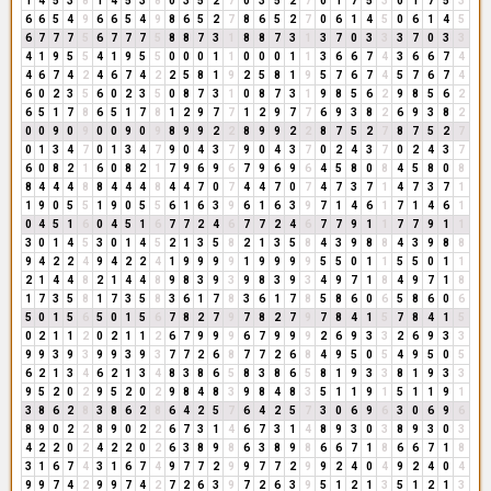
1
4
5
3
8
1
4
5
3
8
0
3
5
2
7
0
3
5
2
7
0
1
7
5
3
0
1
7
5
3
6
6
5
4
9
6
6
5
4
9
8
6
5
2
7
8
6
5
2
7
0
6
1
4
5
0
6
1
4
5
6
7
7
7
5
6
7
7
7
5
8
8
7
3
1
8
8
7
3
1
3
7
0
3
3
3
7
0
3
3
4
1
9
5
5
4
1
9
5
5
0
0
0
1
1
0
0
0
1
1
3
6
6
7
4
3
6
6
7
4
4
6
7
4
2
4
6
7
4
2
2
5
8
1
9
2
5
8
1
9
5
7
6
7
4
5
7
6
7
4
6
0
2
3
5
6
0
2
3
5
0
8
7
3
1
0
8
7
3
1
9
8
5
6
2
9
8
5
6
2
6
5
1
7
8
6
5
1
7
8
1
2
9
7
7
1
2
9
7
7
6
9
3
8
2
6
9
3
8
2
0
0
9
0
9
0
0
9
0
9
8
9
9
2
2
8
9
9
2
2
8
7
5
2
7
8
7
5
2
7
0
1
3
4
7
0
1
3
4
7
9
0
4
3
7
9
0
4
3
7
0
2
4
3
7
0
2
4
3
7
6
0
8
2
1
6
0
8
2
1
7
9
6
9
6
7
9
6
9
6
4
5
8
0
8
4
5
8
0
8
8
4
4
4
8
8
4
4
4
8
4
4
7
0
7
4
4
7
0
7
4
7
3
7
1
4
7
3
7
1
1
9
0
5
5
1
9
0
5
5
6
1
6
3
9
6
1
6
3
9
7
1
4
6
1
7
1
4
6
1
0
4
5
1
6
0
4
5
1
6
7
7
2
4
6
7
7
2
4
6
7
7
9
1
1
7
7
9
1
1
3
0
1
4
5
3
0
1
4
5
2
1
3
5
8
2
1
3
5
8
4
3
9
8
8
4
3
9
8
8
9
4
2
2
4
9
4
2
2
4
1
9
9
9
9
1
9
9
9
9
5
5
0
1
1
5
5
0
1
1
2
1
4
4
8
2
1
4
4
8
9
8
3
9
3
9
8
3
9
3
4
9
7
1
8
4
9
7
1
8
1
7
3
5
8
1
7
3
5
8
3
6
1
7
8
3
6
1
7
8
5
8
6
0
6
5
8
6
0
6
5
0
1
5
6
5
0
1
5
6
7
8
2
7
9
7
8
2
7
9
7
8
4
1
5
7
8
4
1
5
0
2
1
1
2
0
2
1
1
2
6
7
9
9
9
6
7
9
9
9
2
6
9
3
3
2
6
9
3
3
9
9
3
9
3
9
9
3
9
3
7
7
2
6
8
7
7
2
6
8
4
9
5
0
5
4
9
5
0
5
6
2
1
3
4
6
2
1
3
4
8
3
8
6
5
8
3
8
6
5
8
1
9
3
3
8
1
9
3
3
9
5
2
0
2
9
5
2
0
2
9
8
4
8
3
9
8
4
8
3
5
1
1
9
1
5
1
1
9
1
3
8
6
2
8
3
8
6
2
8
6
4
2
5
7
6
4
2
5
7
3
0
6
9
6
3
0
6
9
6
8
9
0
2
2
8
9
0
2
2
6
7
3
1
4
6
7
3
1
4
8
9
3
0
3
8
9
3
0
3
4
2
2
0
2
4
2
2
0
2
6
3
8
9
8
6
3
8
9
8
6
6
7
1
8
6
6
7
1
8
3
1
6
7
4
3
1
6
7
4
9
7
7
2
9
9
7
7
2
9
9
2
4
0
4
9
2
4
0
4
9
9
7
4
2
9
9
7
4
2
7
2
6
3
9
7
2
6
3
9
5
1
2
1
3
5
1
2
1
3