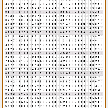
2
7
6
9
6
2
7
6
9
6
2
7
1
7
8
2
7
1
7
8
2
7
1
7
8
3
8
0
5
5
3
8
0
5
5
3
8
0
5
5
6
0
2
4
6
6
0
2
4
6
6
0
2
4
6
1
6
4
2
6
1
6
4
2
6
1
6
4
2
6
0
1
1
1
2
0
1
1
1
2
0
1
1
1
2
2
8
6
5
2
2
8
6
5
2
2
8
6
5
2
2
6
3
0
3
2
6
3
0
3
2
6
3
0
3
2
0
7
8
6
2
0
7
8
6
2
0
7
8
6
0
2
2
1
3
0
2
2
1
3
0
2
2
1
3
8
3
5
0
5
8
3
5
0
5
8
3
5
0
5
4
0
1
1
2
4
0
1
1
2
4
0
1
1
2
4
8
8
2
1
4
8
8
2
1
4
8
8
2
1
9
1
4
3
7
9
1
4
3
7
9
1
4
3
7
3
5
0
9
9
3
5
0
9
9
3
5
0
9
9
9
8
9
3
3
9
8
9
3
3
9
8
9
3
3
0
2
3
8
2
0
2
3
8
2
0
2
3
8
2
7
2
3
3
6
7
2
3
3
6
7
2
3
3
6
0
0
5
0
5
0
0
5
0
5
0
0
5
0
5
8
6
1
0
1
8
6
1
0
1
8
6
1
0
1
9
0
6
1
7
9
0
6
1
7
9
0
6
1
7
1
3
9
7
7
1
3
9
7
7
1
3
9
7
7
1
3
1
5
6
1
3
1
5
6
1
3
1
5
6
2
9
9
1
1
2
9
9
1
1
2
9
9
1
1
4
9
5
4
9
4
9
5
4
9
4
9
5
4
9
4
6
5
9
5
4
6
5
9
5
4
6
5
9
5
3
3
9
0
9
3
3
9
0
9
3
3
9
0
9
1
9
0
9
9
1
9
0
9
9
1
9
0
9
9
4
1
8
4
3
4
1
8
4
3
4
1
8
4
3
3
6
2
4
6
3
6
2
4
6
3
6
2
4
6
2
9
0
5
5
2
9
0
5
5
2
9
0
5
5
2
1
0
6
6
2
1
0
6
6
2
1
0
6
6
4
3
2
8
1
4
3
2
8
1
4
3
2
8
1
7
1
5
6
2
7
1
5
6
2
7
1
5
6
2
4
2
3
3
6
4
2
3
3
6
4
2
3
3
6
6
3
2
5
7
6
3
2
5
7
6
3
2
5
7
8
6
0
0
0
8
6
0
0
0
8
6
0
0
0
8
8
7
7
5
8
8
7
7
5
8
8
7
7
5
4
1
6
2
8
4
1
6
2
8
4
1
6
2
8
7
9
7
6
4
7
9
7
6
4
7
9
7
6
4
0
2
1
5
6
0
2
1
5
6
0
2
1
5
6
9
9
6
9
6
9
9
6
9
6
9
9
6
9
6
2
3
3
5
8
2
3
3
5
8
2
3
3
5
8
0
0
1
4
5
0
0
1
4
5
0
0
1
4
5
3
8
8
2
1
3
8
8
2
1
3
8
8
2
1
3
1
5
5
1
3
1
5
5
1
3
1
5
5
1
8
5
0
7
7
8
5
0
7
7
8
5
0
7
7
8
2
5
8
4
8
2
5
8
4
8
2
5
8
4
7
3
6
3
9
7
3
6
3
9
7
3
6
3
9
9
1
2
7
9
9
1
2
7
9
9
1
2
7
9
5
6
7
4
2
5
6
7
4
2
5
6
7
4
2
0
2
8
2
1
0
2
8
2
1
0
2
8
2
1
5
9
7
5
3
5
9
7
5
3
5
9
7
5
3
7
3
8
0
8
7
3
8
0
8
7
3
8
0
8
3
3
5
8
4
3
3
5
8
4
3
3
5
8
4
9
3
4
2
6
9
3
4
2
6
9
3
4
2
6
8
6
6
5
2
8
6
6
5
2
8
6
6
5
2
5
2
8
3
2
5
2
8
3
2
5
2
8
3
2
5
8
9
0
9
5
8
9
0
9
5
8
9
0
9
0
8
2
7
9
0
8
2
7
9
0
8
2
7
9
1
2
8
0
8
1
2
8
0
8
1
2
8
0
8