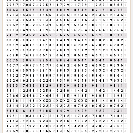
7
0
5
7
3
7
0
5
7
3
7
0
5
7
3
1
7
2
9
2
1
7
2
9
2
1
7
2
9
2
8
5
6
3
9
8
5
6
3
9
8
5
6
3
9
8
8
4
9
4
8
8
4
9
4
8
8
4
9
4
8
7
1
3
4
8
7
1
3
4
8
7
1
3
4
4
3
5
5
1
4
3
5
5
1
4
3
5
5
1
2
5
3
6
9
2
5
3
6
9
2
5
3
6
9
0
5
3
4
7
0
5
3
4
7
0
5
3
4
7
3
5
1
6
7
3
5
1
6
7
3
5
1
6
7
9
0
6
2
8
9
0
6
2
8
9
0
6
2
8
5
8
3
9
3
5
8
3
9
3
5
8
3
9
3
8
0
1
3
4
8
0
1
3
4
8
0
1
3
4
4
9
9
6
6
4
9
9
6
6
4
9
9
6
6
6
7
6
4
1
6
7
6
4
1
6
7
6
4
1
2
4
5
2
7
2
4
5
2
7
2
4
5
2
7
6
6
2
5
7
6
6
2
5
7
6
6
2
5
7
8
3
7
0
7
8
3
7
0
7
8
3
7
0
7
9
4
1
9
1
9
4
1
9
1
9
4
1
9
1
0
3
0
2
2
0
3
0
2
2
0
3
0
2
2
4
8
1
0
1
4
8
1
0
1
4
8
1
0
1
6
7
0
2
2
6
7
0
2
2
6
7
0
2
2
0
7
0
2
2
0
7
0
2
2
0
7
0
2
2
2
0
1
2
3
2
0
1
2
3
2
0
1
2
3
7
6
9
8
8
7
6
9
8
8
7
6
9
8
8
0
6
1
2
3
0
6
1
2
3
0
6
1
2
3
6
6
7
5
3
6
6
7
5
3
6
6
7
5
3
5
8
5
4
9
5
8
5
4
9
5
8
5
4
9
0
6
4
1
5
0
6
4
1
5
0
6
4
1
5
4
0
7
7
5
4
0
7
7
5
4
0
7
7
5
6
6
9
2
2
6
6
9
2
2
6
6
9
2
2
0
5
3
6
9
0
5
3
6
9
0
5
3
6
9
2
8
1
3
4
2
8
1
3
4
2
8
1
3
4
4
7
3
2
5
4
7
3
2
5
4
7
3
2
5
7
9
8
8
7
7
9
8
8
7
7
9
8
8
7
8
9
6
4
1
8
9
6
4
1
8
9
6
4
1
6
2
2
6
8
6
2
2
6
8
6
2
2
6
8
9
3
4
8
3
9
3
4
8
3
9
3
4
8
3
7
6
3
3
6
7
6
3
3
6
7
6
3
3
6
8
5
2
9
2
8
5
2
9
2
8
5
2
9
2
9
8
1
1
2
9
8
1
1
2
9
8
1
1
2
2
2
5
8
4
2
2
5
8
4
2
2
5
8
4
1
4
6
2
8
1
4
6
2
8
1
4
6
2
8
2
4
6
6
3
2
4
6
6
3
2
4
6
6
3
9
1
8
5
4
9
1
8
5
4
9
1
8
5
4
1
1
9
8
8
1
1
9
8
8
1
1
9
8
8
X
X
X
X
X
X
X
X
X
X
X
X
X
X
X
0
3
1
4
5
0
3
1
4
5
0
3
1
4
5
0
2
2
2
4
0
2
2
2
4
0
2
2
2
4
0
7
6
2
8
0
7
6
2
8
0
7
6
2
8
6
1
8
5
4
6
1
8
5
4
6
1
8
5
4
1
4
2
9
2
1
4
2
9
2
1
4
2
9
2
1
0
3
1
4
1
0
3
1
4
1
0
3
1
4
1
7
1
2
3
1
7
1
2
3
1
7
1
2
3
7
1
8
3
2
7
1
8
3
2
7
1
8
3
2
9
2
4
6
1
9
2
4
6
1
9
2
4
6
1
7
9
2
2
4
7
9
2
2
4
7
9
2
2
4
1
7
0
2
2
1
7
0
2
2
1
7
0
2
2
4
2
8
7
6
4
2
8
7
6
4
2
8
7
6
3
0
6
9
6
3
0
6
9
6
3
0
6
9
6
1
3
6
5
2
1
3
6
5
2
1
3
6
5
2
2
7
2
1
3
2
7
2
1
3