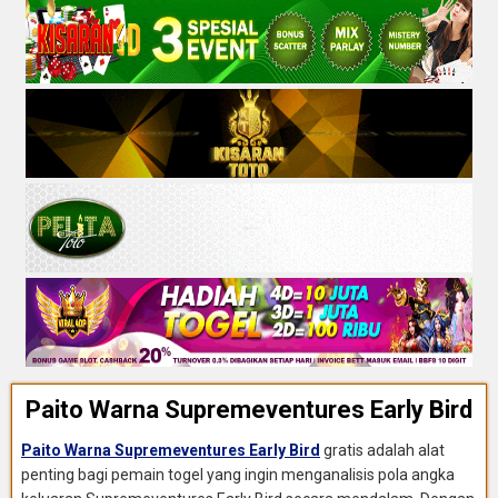
Paito Warna Supremeventures Early Bird
Paito Warna Supremeventures Early Bird
gratis adalah alat
penting bagi pemain togel yang ingin menganalisis pola angka