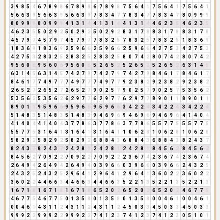
3
9
8
5
4
6
7
8
9
8
6
7
8
9
8
6
7
8
9
8
7
5
6
4
1
7
5
6
4
1
7
5
6
4
1
5
6
6
3
9
5
6
6
3
9
5
6
6
3
9
7
8
3
4
7
7
8
3
4
7
7
8
3
4
7
8
0
9
9
9
8
0
9
9
9
8
0
9
9
9
4
1
3
1
4
4
1
3
1
4
4
1
3
1
4
4
6
2
3
5
4
6
2
3
5
4
6
2
3
5
5
0
2
9
2
5
0
2
9
2
5
0
2
9
2
8
3
1
7
8
8
3
1
7
8
8
3
1
7
8
4
5
7
9
7
4
5
7
9
7
4
5
7
9
7
7
8
3
2
5
7
8
3
2
5
7
8
3
2
5
1
8
3
6
9
1
8
3
6
9
1
8
3
6
9
2
5
9
6
6
2
5
9
6
6
2
5
9
6
6
4
2
7
5
3
4
2
7
5
3
4
2
7
5
3
2
8
3
2
5
2
8
3
2
5
2
8
3
2
5
8
0
7
4
2
8
0
7
4
2
8
0
7
4
2
9
5
6
0
6
9
5
6
0
6
9
5
6
0
6
5
2
6
5
2
5
2
6
5
2
5
2
6
5
2
6
3
1
4
5
6
3
1
4
5
6
3
1
4
5
7
4
2
7
9
7
4
2
7
9
7
4
2
7
9
8
4
6
1
7
8
4
6
1
7
8
4
6
1
7
7
4
9
7
7
7
4
9
7
7
7
4
9
7
7
9
2
3
8
2
9
2
3
8
2
9
2
3
8
2
2
6
5
2
7
2
6
5
2
7
2
6
5
2
7
9
0
2
5
7
9
0
2
5
7
9
0
2
5
7
5
3
5
6
2
5
3
5
6
2
5
3
5
6
2
6
2
9
7
7
6
2
9
7
7
6
2
9
7
7
8
9
0
1
1
8
9
0
1
1
8
9
0
1
1
9
5
9
6
6
9
5
9
6
6
9
5
9
6
6
3
4
2
2
4
3
4
2
2
4
3
4
2
2
4
5
1
4
8
3
5
1
4
8
3
5
1
4
8
3
9
4
6
9
6
9
4
6
9
6
9
4
6
9
6
4
1
4
0
4
4
1
4
0
4
4
1
4
0
4
3
7
7
8
6
3
7
7
8
6
3
7
7
8
6
5
5
7
7
5
5
5
7
7
5
5
5
7
7
5
3
1
6
4
1
3
1
6
4
1
3
1
6
4
1
1
0
6
2
8
1
0
6
2
8
1
0
6
2
8
5
8
2
9
2
5
8
2
9
2
5
8
2
9
2
6
8
8
4
3
6
8
8
4
3
6
8
8
4
3
8
2
4
3
7
8
2
4
3
7
8
2
4
3
7
2
4
2
8
1
2
4
2
8
1
2
4
2
8
1
8
4
5
6
2
8
4
5
6
2
8
4
5
6
2
7
0
9
2
2
7
0
9
2
2
7
0
9
2
2
2
3
6
7
4
2
3
6
7
4
2
3
6
7
4
2
6
4
9
4
2
6
4
9
4
2
6
4
9
4
0
3
9
6
6
0
3
9
6
6
0
3
9
6
6
2
4
3
2
5
2
4
3
2
5
2
4
3
2
5
2
9
6
4
1
2
9
6
4
1
2
9
6
4
1
3
6
0
2
2
3
6
0
2
2
3
6
0
2
2
4
4
6
6
3
4
4
6
6
3
4
4
6
6
3
5
2
2
1
3
5
2
2
1
3
5
2
2
1
3
1
6
7
1
8
1
6
7
1
8
1
6
7
1
8
6
5
2
0
2
6
5
2
0
2
6
5
2
0
2
4
6
7
7
5
4
6
7
7
5
4
6
7
7
5
0
1
3
5
8
0
1
3
5
8
0
1
3
5
8
0
0
4
6
1
0
0
4
6
1
0
0
4
6
1
4
3
1
1
2
4
3
1
1
2
4
3
1
1
2
4
5
0
3
3
4
5
0
3
3
4
5
0
3
3
9
9
9
2
2
9
9
9
2
2
9
9
9
2
2
7
4
1
2
3
7
4
1
2
3
7
4
1
2
3
0
5
1
0
1