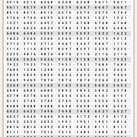
0
5
1
0
1
0
5
1
0
1
6
2
6
8
5
6
2
6
8
5
6
2
6
8
5
9
6
1
1
2
9
6
1
1
2
9
6
1
1
2
4
5
7
9
7
4
5
7
9
7
4
5
7
9
7
6
6
6
7
4
6
6
6
7
4
6
6
6
7
4
8
5
1
5
6
8
5
1
5
6
8
5
1
5
6
2
5
7
0
7
2
5
7
0
7
2
5
7
0
7
9
7
0
4
4
9
7
0
4
4
9
7
0
4
4
6
5
9
3
3
6
5
9
3
3
6
5
9
3
3
1
3
2
1
3
1
3
2
1
3
1
3
2
1
3
6
4
5
7
3
6
4
5
7
3
6
4
5
7
3
6
7
6
8
5
6
7
6
8
5
6
7
6
8
5
6
0
2
4
6
6
0
2
4
6
6
0
2
4
6
3
7
8
0
8
3
7
8
0
8
3
7
8
0
8
6
4
8
6
5
6
4
8
6
5
6
4
8
6
5
5
5
9
3
3
5
5
9
3
3
5
5
9
3
3
1
6
2
2
4
1
6
2
2
4
1
6
2
2
4
3
3
6
0
6
3
3
6
0
6
3
3
6
0
6
9
0
1
3
4
9
0
1
3
4
9
0
1
3
4
3
7
1
2
3
3
7
1
2
3
3
7
1
2
3
9
4
6
7
4
9
4
6
7
4
9
4
6
7
4
1
1
1
4
5
1
1
1
4
5
1
1
1
4
5
8
3
9
7
7
8
3
9
7
7
8
3
9
7
7
3
2
3
5
8
3
2
3
5
8
3
2
3
5
8
4
8
7
6
4
4
8
7
6
4
4
8
7
6
4
2
1
1
6
7
2
1
1
6
7
2
1
1
6
7
5
6
2
6
8
5
6
2
6
8
5
6
2
6
8
9
1
5
8
4
9
1
5
8
4
9
1
5
8
4
7
9
2
3
5
7
9
2
3
5
7
9
2
3
5
7
9
3
1
4
7
9
3
1
4
7
9
3
1
4
7
6
8
0
8
7
6
8
0
8
7
6
8
0
8
1
2
4
8
3
1
2
4
8
3
1
2
4
8
3
2
4
5
5
1
2
4
5
5
1
2
4
5
5
1
5
8
3
9
3
5
8
3
9
3
5
8
3
9
3
0
6
3
2
5
0
6
3
2
5
0
6
3
2
5
9
4
6
9
6
9
4
6
9
6
9
4
6
9
6
7
8
7
4
2
7
8
7
4
2
7
8
7
4
2
2
2
6
4
1
2
2
6
4
1
2
2
6
4
1
0
1
6
3
9
0
1
6
3
9
0
1
6
3
9
5
6
0
2
2
5
6
0
2
2
5
6
0
2
2
6
8
8
5
4
6
8
8
5
4
6
8
8
5
4
3
8
9
2
2
3
8
9
2
2
3
8
9
2
2
4
3
7
8
6
4
3
7
8
6
4
3
7
8
6
5
6
5
4
9
5
6
5
4
9
5
6
5
4
9
6
1
0
1
1
6
1
0
1
1
6
1
0
1
1
2
7
4
5
9
2
7
4
5
9
2
7
4
5
9
5
3
5
0
5
5
3
5
0
5
5
3
5
0
5
8
4
8
8
7
8
4
8
8
7
8
4
8
8
7
0
6
9
8
8
0
6
9
8
8
0
6
9
8
8
6
4
3
3
6
6
4
3
3
6
6
4
3
3
6
7
4
9
8
8
7
4
9
8
8
7
4
9
8
8
6
0
2
7
9
6
0
2
7
9
6
0
2
7
9
0
6
4
6
1
0
6
4
6
1
0
6
4
6
1
4
1
7
2
9
4
1
7
2
9
4
1
7
2
9
2
0
3
2
5
2
0
3
2
5
2
0
3
2
5
1
9
5
1
6
1
9
5
1
6
1
9
5
1
6
0
8
1
6
7
0
8
1
6
7
0
8
1
6
7
0
4
9
2
2
0
4
9
2
2
0
4
9
2
2
8
1
1
1
2
8
1
1
1
2
8
1
1
1
2
7
0
1
5
6
7
0
1
5
6
7
0
1
5
6
1
4
8
3
2
1
4
8
3
2
1
4
8
3
2