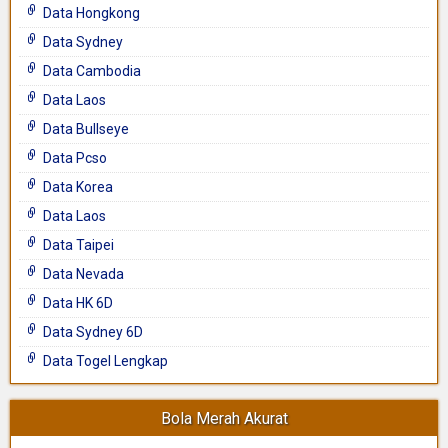
Data Hongkong
Data Sydney
Data Cambodia
Data Laos
Data Bullseye
Data Pcso
Data Korea
Data Laos
Data Taipei
Data Nevada
Data HK 6D
Data Sydney 6D
Data Togel Lengkap
Bola Merah Akurat