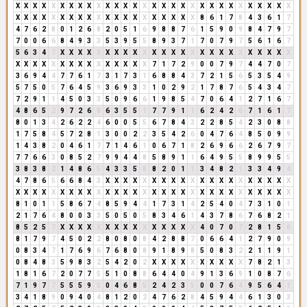
X
X
X
X
X
X
X
X
X
X
X
X
X
X
X
X
X
X
X
X
X
X
X
X
X
X
X
X
X
X
X
X
X
X
X
X
X
X
X
X
X
X
X
X
X
X
X
X
X
X
8
6
1
7
8
4
3
6
1
7
4
7
6
2
8
0
1
2
6
8
2
0
5
1
6
9
8
8
7
6
1
5
9
0
9
8
4
7
9
7
7
0
0
6
6
8
4
9
3
3
5
3
9
5
5
8
9
3
7
1
7
0
7
9
7
5
6
1
6
7
5
6
3
4
7
X
X
X
X
X
X
X
X
X
X
X
X
X
X
X
X
X
X
X
X
X
X
X
X
X
X
X
X
X
X
X
X
X
X
X
X
X
X
X
X
7
1
7
2
9
0
0
7
9
7
4
4
7
0
7
3
6
9
4
4
7
7
6
1
7
3
1
7
3
1
6
8
8
4
3
7
2
1
5
6
5
3
5
4
9
5
7
5
0
5
7
6
4
5
9
3
6
9
3
3
1
0
2
9
2
1
7
8
7
6
5
4
3
4
7
7
2
9
1
1
4
5
0
3
3
5
0
9
6
6
1
9
8
5
4
7
0
6
4
1
2
7
1
6
7
4
8
6
5
2
9
7
2
6
8
6
3
5
5
1
7
7
9
1
1
6
2
4
2
6
7
1
6
1
7
8
0
1
3
4
2
6
2
2
4
6
0
0
5
5
6
7
8
4
3
2
2
8
5
4
2
3
0
8
8
1
7
5
8
4
5
7
2
8
1
3
0
0
2
2
3
5
4
2
6
0
4
7
6
4
8
5
0
9
9
1
4
3
8
2
0
4
6
1
7
7
1
4
6
1
0
6
7
1
8
2
6
9
6
6
2
6
7
9
7
7
7
6
6
3
0
8
5
2
7
9
9
4
4
8
5
8
9
1
1
6
4
9
5
5
8
9
9
5
5
3
8
3
8
2
1
4
8
6
5
4
3
3
5
8
8
2
0
1
1
3
4
8
2
1
3
3
4
9
4
4
7
8
6
5
6
6
8
4
3
X
X
X
X
X
X
X
X
X
X
X
X
X
X
X
X
X
X
X
X
X
X
X
X
X
X
X
X
X
X
X
X
X
X
X
X
X
X
X
X
X
X
X
X
X
X
X
X
X
X
8
1
0
1
1
5
8
6
7
4
8
5
9
4
4
1
7
3
1
4
2
5
4
0
4
7
3
1
0
1
2
1
7
6
4
8
0
0
3
3
5
0
5
0
5
8
3
4
6
1
4
3
7
8
6
7
6
8
2
1
8
5
2
5
7
X
X
X
X
X
X
X
X
X
X
X
X
X
X
X
4
0
7
0
7
2
8
1
5
6
8
1
7
9
7
4
5
0
2
2
8
0
8
0
8
4
2
8
8
7
0
6
6
4
1
2
7
9
0
9
0
8
3
4
7
1
7
6
9
6
7
6
8
0
8
9
1
8
9
8
5
0
8
3
2
2
1
1
9
1
0
8
4
8
3
5
9
8
3
2
5
4
2
0
2
X
X
X
X
X
X
X
X
X
X
7
8
2
1
3
1
8
1
6
7
2
0
7
7
5
5
1
0
8
8
6
4
4
0
4
9
1
3
6
9
1
0
8
7
6
7
1
9
7
7
5
5
5
9
5
0
4
6
8
5
2
4
2
3
5
0
0
7
6
4
9
5
6
4
1
3
4
1
8
9
0
9
4
0
4
8
1
2
0
2
4
7
6
2
8
4
5
9
4
4
6
1
3
0
3