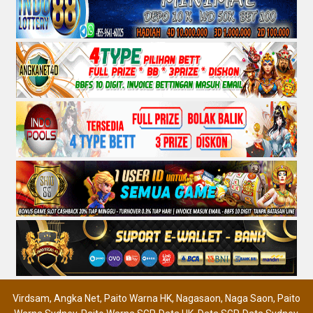
Virdsam
,
Angka Net
,
Paito Warna HK
,
Nagasaon
,
Naga Saon
,
Paito