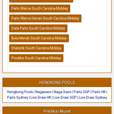
Paito Warna South Carolina Midday
Paito Warna Harian South Carolina Midday
Data Paito South Carolina Midday
Bola Merah South Carolina Midday
Statistik South Carolina Midday
Prediksi South Carolina Midday
HONGKONG POOLS
Hongkong Pools
|
Nagasaon
|
Naga Saon
|
Paito SGP
|
Paito HK
|
Paito Sydney
|
Live Draw HK
|
Live Draw SGP
|
Live Draw Sydney
Prediksi Akurat