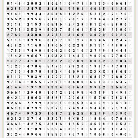
8
1
4
9
4
2
8
8
2
1
1
6
2
1
3
6
4
7
1
8
0
1
3
3
6
6
6
6
1
7
0
2
8
5
4
2
4
7
5
3
3
1
5
6
2
7
9
8
1
9
4
0
1
5
6
1
1
2
9
2
9
8
4
3
7
9
9
4
4
8
3
5
4
4
8
1
2
2
5
7
5
7
1
2
3
7
1
7
0
7
3
6
6
2
8
3
9
5
6
2
2
1
0
5
5
7
8
1
2
3
7
3
4
4
8
4
2
7
2
9
3
3
1
9
1
2
1
5
3
8
0
5
1
6
7
2
4
2
9
2
8
1
2
4
6
5
8
0
0
0
7
7
9
3
3
3
5
3
9
3
5
0
3
7
1
5
1
6
1
7
5
0
2
8
1
4
3
8
0
8
2
7
6
0
6
4
3
0
8
8
3
7
4
8
3
3
1
6
9
6
3
0
2
0
2
0
0
2
0
2
5
1
9
0
9
3
9
9
6
6
3
1
9
7
7
0
5
2
7
9
0
2
4
6
1
1
2
4
2
6
4
5
9
2
2
7
1
6
8
5
1
9
6
6
3
6
2
2
8
1
0
1
3
1
4
4
9
0
7
7
1
7
5
3
8
7
4
9
8
8
5
0
6
2
8
0
2
1
6
7
2
7
4
9
4
9
4
4
9
4
1
5
4
2
6
9
6
6
7
4
1
0
3
2
5
4
4
4
2
6
9
0
0
4
4
7
7
0
0
0
2
0
7
7
5
3
1
8
2
1
6
8
8
2
1
6
7
8
9
8
8
0
3
2
5
6
9
0
4
4
1
5
2
3
5
4
7
0
6
6
5
4
7
0
7
2
9
2
0
2
1
9
8
7
6
4
7
0
1
1
1
7
3
0
3
4
5
7
8
6
9
5
3
4
7
6
6
9
5
5
X
X
X
X
X
8
8
6
5
2
8
9
1
0
1
7
0
3
9
3
1
7
2
0
2
4
8
2
1
3
6
8
9
7
7
7
6
0
2
2
9
7
9
4
4
1
8
5
5
1
7
8
9
9
9
8
4
8
0
8
6
6
1
3
4
6
6
3
2
5
4
3
4
4
8
1
3
1
9
1
9
3
3
4
7
6
8
6
4
1
9
9
8
2
1
3
6
6
0
6
3
6
6
1
7
2
9
4
8
3
8
6
4
2
6
2
5
9
5
5
4
3
1
9
1
3
4
9
7
7
6
4
2
1
3
4
8
6
3
9
5
8
6
5
2
2
0
6
8
5
1
5
7
6
4
7
8
3
1
4
9
2
6
4
1
7
7
9
9
9
8
5
6
8
5
6
8
5
8
4
4
6
0
9
9
0
4
1
4
5
8
6
0
8
8
0
7
9
2
2
5
3
2
9
2
2
4
9
4
4
9
4
4
8
3
7
5
7
4
2
4
6
7
4
2
9
7
2
3
5
1
6
1
7
8
2
6
2
5
7
0
2
4
9
4
4
3
9
0
9
8
2
3
2
5
3
7
1
6
7
3
3
2
3
5
9
4
8
2
1
1
8
6
4
1
0
7
0
6
6
3
6
6
3
9
4
2
7
5
3
3
8
1
6
7
1
3
5
2
7
4
5
9
8
8
8
0
5
3
8
6
8
5
2
7
3
1
8
9
8
5
0
5
4
9
8
3
1
8
9
6
8
2
8
1
1
0
4
5
9
2
3
2
4
6
0
9
6
6
3
8
5
5
3
8
7
5
7
8
6
1
0
6
8
5
0
4
0
6
6