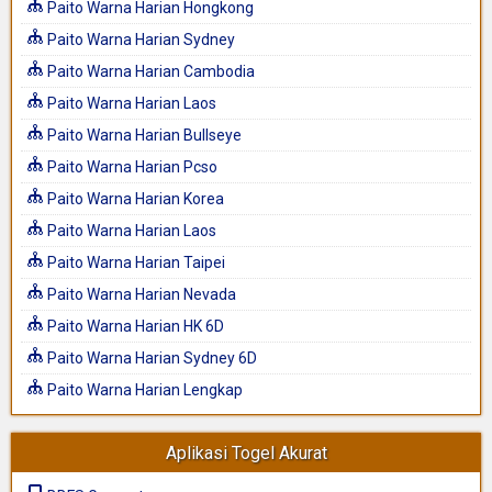
Paito Warna Harian Hongkong
Paito Warna Harian Sydney
Paito Warna Harian Cambodia
Paito Warna Harian Laos
Paito Warna Harian Bullseye
Paito Warna Harian Pcso
Paito Warna Harian Korea
Paito Warna Harian Laos
Paito Warna Harian Taipei
Paito Warna Harian Nevada
Paito Warna Harian HK 6D
Paito Warna Harian Sydney 6D
Paito Warna Harian Lengkap
Aplikasi Togel Akurat