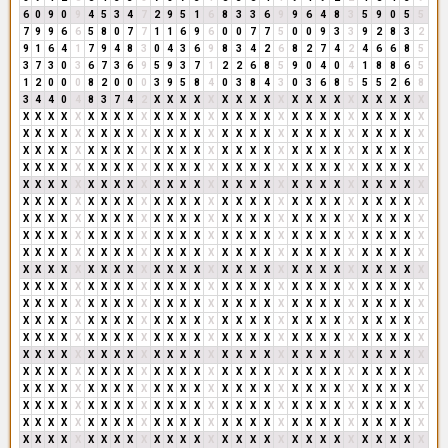
6
0
9
0
9
4
5
3
4
7
2
9
5
1
6
8
3
3
6
9
9
6
4
8
3
5
9
0
5
5
7
9
9
6
6
5
8
0
7
7
1
1
6
9
6
0
0
7
7
5
0
0
9
3
3
9
2
8
3
2
9
1
6
4
1
7
9
4
8
3
0
4
3
6
9
8
3
4
2
6
8
2
7
4
2
4
6
6
8
5
3
7
3
0
3
6
7
3
6
9
5
9
3
7
1
2
2
6
8
5
9
0
4
0
4
1
8
8
6
5
1
2
0
0
0
8
2
0
0
0
3
9
5
8
4
0
3
8
4
3
0
3
6
8
5
5
5
2
6
8
3
4
4
0
4
8
3
7
4
2
X
X
X
X
X
X
X
X
X
X
X
X
X
X
X
X
X
X
X
X
X
X
X
X
X
X
X
X
X
X
X
X
X
X
X
X
X
X
X
X
X
X
X
X
X
X
X
X
X
X
X
X
X
X
X
X
X
X
X
X
X
X
X
X
X
X
X
X
X
X
X
X
X
X
X
X
X
X
X
X
X
X
X
X
X
X
X
X
X
X
X
X
X
X
X
X
X
X
X
X
X
X
X
X
X
X
X
X
X
X
X
X
X
X
X
X
X
X
X
X
X
X
X
X
X
X
X
X
X
X
X
X
X
X
X
X
X
X
X
X
X
X
X
X
X
X
X
X
X
X
X
X
X
X
X
X
X
X
X
X
X
X
X
X
X
X
X
X
X
X
X
X
X
X
X
X
X
X
X
X
X
X
X
X
X
X
X
X
X
X
X
X
X
X
X
X
X
X
X
X
X
X
X
X
X
X
X
X
X
X
X
X
X
X
X
X
X
X
X
X
X
X
X
X
X
X
X
X
X
X
X
X
X
X
X
X
X
X
X
X
X
X
X
X
X
X
X
X
X
X
X
X
X
X
X
X
X
X
X
X
X
X
X
X
X
X
X
X
X
X
X
X
X
X
X
X
X
X
X
X
X
X
X
X
X
X
X
X
X
X
X
X
X
X
X
X
X
X
X
X
X
X
X
X
X
X
X
X
X
X
X
X
X
X
X
X
X
X
X
X
X
X
X
X
X
X
X
X
X
X
X
X
X
X
X
X
X
X
X
X
X
X
X
X
X
X
X
X
X
X
X
X
X
X
X
X
X
X
X
X
X
X
X
X
X
X
X
X
X
X
X
X
X
X
X
X
X
X
X
X
X
X
X
X
X
X
X
X
X
X
X
X
X
X
X
X
X
X
X
X
X
X
X
X
X
X
X
X
X
X
X
X
X
X
X
X
X
X
X
X
X
X
X
X
X
X
X
X
X
X
X
X
X
X
X
X
X
X
X
X
X
X
X
X
X
X
X
X
X
X
X
X
X
X
X
X
X
X
X
X
X
X
X
X
X
X
X
X
X
X
X
X
X
X
X
X
X
X
X
X
X
X
X
X
X
X
X
X
X
X
X
X
X
X
X
X
X
X
X
X
X
X
X
X
X
X
X
X
X
X
X
X
X
X
X
X
X
X
X
X
X
X
X
X
X
X
X
X
X
X
X
X
X
X
X
X
X
X
X
X
X
X
X
X
X
X
X
X
X
X
X
X
X
X
X
X
X
X
X
X
X
X
X
X
X
X
X
X
X
X
X
X
X
X
X
X
X
X
X
X
X
X
X
X
X
X
X
X
X
X
X
X
X
X
X
X
X
X
X
X
X
X
X
X
X
X
X
X
X
X
X
X
X
X
X
X
X
X
X
X