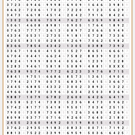
3
7
2
3
5
0
9
4
6
1
9
9
9
8
8
6
9
0
9
9
1
6
4
6
1
3
9
8
1
9
0
6
6
2
8
7
2
0
6
6
1
7
0
2
2
7
2
2
0
2
9
1
2
3
5
5
6
2
9
2
3
4
7
3
1
6
6
1
8
9
4
5
1
4
5
2
0
4
2
6
7
9
1
6
7
8
4
2
4
6
1
3
0
2
2
5
6
0
6
6
7
5
9
4
4
7
6
2
7
9
6
3
5
9
5
9
8
4
9
4
5
0
6
1
7
4
6
0
8
8
8
9
8
1
9
0
9
0
5
5
1
7
6
4
1
1
8
9
2
2
0
7
6
3
9
7
7
7
7
5
3
6
1
3
4
0
8
9
7
7
2
0
6
6
3
5
9
4
9
4
4
3
3
4
7
0
5
3
1
4
2
7
3
5
8
9
1
8
1
9
5
7
2
8
1
7
3
3
6
9
3
2
0
5
5
8
3
1
0
1
0
2
8
0
8
9
2
6
9
6
7
0
6
2
8
5
9
8
2
1
8
3
6
6
3
7
8
5
4
9
4
3
4
2
6
1
3
0
5
5
0
3
8
8
7
7
3
9
2
2
3
3
6
7
4
1
0
6
0
6
4
1
5
0
5
1
5
2
7
9
8
6
5
1
6
6
6
6
1
7
6
7
0
4
4
0
4
4
1
5
6
6
2
4
6
7
5
8
2
1
8
8
3
9
3
9
2
3
5
8
8
8
2
4
6
1
9
9
9
9
8
0
9
4
4
0
5
6
4
1
1
2
3
9
3
1
2
2
8
1
5
2
8
3
2
9
4
6
1
7
5
8
1
8
9
5
0
8
9
8
4
8
8
1
9
X
X
X
X
X
7
6
3
8
2
9
5
7
4
2
9
7
7
2
9
6
2
2
3
5
3
9
7
6
4
8
7
1
5
6
8
8
4
1
5
9
7
5
1
6
6
6
8
6
5
8
5
7
3
1
1
3
6
1
7
4
9
0
4
4
1
7
9
4
4
2
1
7
9
7
0
0
7
5
3
6
8
3
9
3
1
4
1
5
6
3
6
6
7
4
2
4
4
5
9
6
8
8
5
4
4
3
3
2
5
3
0
0
2
2
3
8
9
3
3
1
3
2
2
4
4
9
6
6
3
0
8
7
0
7
0
3
9
6
6
3
6
3
4
7
2
5
0
3
3
8
3
6
9
6
9
8
8
7
6
1
0
7
9
7
6
7
8
2
1
2
6
0
0
0
6
4
2
6
8
6
4
1
9
1
9
0
5
8
4
5
2
1
4
5
7
3
8
3
2
5
2
3
6
9
8
4
7
3
1
0
9
6
2
8
5
7
4
2
6
8
1
7
7
5
5
4
1
8
9
9
5
0
1
1
7
0
3
4
7
2
5
1
5
6
7
9
0
0
0
7
3
0
8
8
7
3
6
8
5
1
1
2
6
8
3
6
8
5
4
4
2
6
9
6
8
0
9
8
8
0
3
7
7
5
0
7
1
6
7
9
2
6
0
6
7
6
4
0
4
2
1
8
0
8
2
4
5
5
1
2
3
6
0
6
9
4
9
2
2
0
1
1
9
1
8
0
1
5
6
4
1
5
2
7
3
7
6
2
8
2
9
3
5
8
9
1
8
3
2
0
8
3
3
6
0
0
7
1
8
7
1
9
2
2
8
8
1
3
4
7
5
2
2
4
3
3
9
9
9
6
9
5
9
5
5
0
3
6
9
6
4
2
5
7