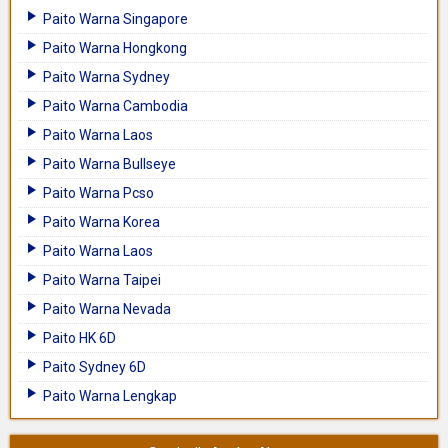
Paito Warna Singapore
Paito Warna Hongkong
Paito Warna Sydney
Paito Warna Cambodia
Paito Warna Laos
Paito Warna Bullseye
Paito Warna Pcso
Paito Warna Korea
Paito Warna Laos
Paito Warna Taipei
Paito Warna Nevada
Paito HK 6D
Paito Sydney 6D
Paito Warna Lengkap