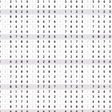
0
2
2
1
1
0
1
2
1
1
0
1
3
0
4
2
6
3
0
4
2
4
3
8
4
8
4
3
2
0
8
0
8
2
0
8
0
8
1
1
7
3
5
3
3
5
2
6
8
3
5
2
6
8
1
1
2
3
5
1
1
2
3
9
9
8
8
0
9
9
9
9
0
3
3
9
9
0
3
3
9
3
7
6
7
4
6
6
7
6
4
6
6
7
6
4
7
4
0
3
3
7
4
0
3
1
3
1
4
2
1
3
7
8
9
0
9
7
8
9
0
9
7
3
3
0
0
1
2
3
4
6
1
2
3
4
6
1
7
8
2
5
7
7
8
2
5
7
4
6
7
6
7
4
8
7
3
5
8
8
7
3
5
8
9
8
2
0
0
0
8
1
8
6
5
8
1
8
6
5
5
1
7
1
8
5
1
7
1
0
9
3
6
9
0
9
5
0
0
8
8
5
0
0
8
8
9
3
9
7
0
1
5
1
1
3
4
5
1
1
3
4
4
4
2
2
4
4
4
2
2
9
3
4
1
3
9
3
3
2
4
3
7
3
2
4
3
7
0
6
0
1
2
2
4
2
8
9
8
4
2
8
9
8
2
3
9
4
4
2
3
9
4
1
1
9
4
9
1
1
5
6
5
3
8
5
6
5
3
8
9
0
4
8
5
3
3
3
8
9
8
3
3
8
9
8
2
1
5
8
4
2
1
5
8
9
9
7
2
0
9
9
9
2
1
2
3
9
2
1
2
3
5
4
9
1
5
1
2
0
8
4
3
2
0
8
4
3
5
1
7
5
3
5
1
7
5
0
7
8
5
7
0
7
7
7
2
7
9
7
7
2
7
9
7
2
9
1
8
1
2
1
7
6
4
2
1
7
6
4
6
2
4
7
2
6
2
4
7
6
2
3
5
5
6
2
0
5
4
2
6
0
5
4
2
6
3
6
5
4
6
6
6
7
7
3
1
6
7
7
3
1
4
6
6
6
3
4
6
6
6
3
6
8
7
3
3
6
4
9
8
0
8
4
9
8
0
8
4
7
5
2
5
8
6
6
3
0
3
6
6
3
0
3
6
0
0
7
7
6
0
0
7