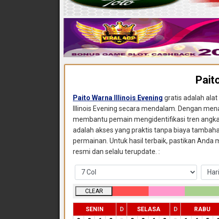
Pait
Paito Warna Illinois Evening
gratis adalah ala
Illinois Evening secara mendalam. Dengan men
membantu pemain mengidentifikasi tren angka y
adalah akses yang praktis tanpa biaya tamba
permainan. Untuk hasil terbaik, pastikan And
resmi dan selalu terupdate. :
CLEAR
SENIN
D
SELASA
D
RABU