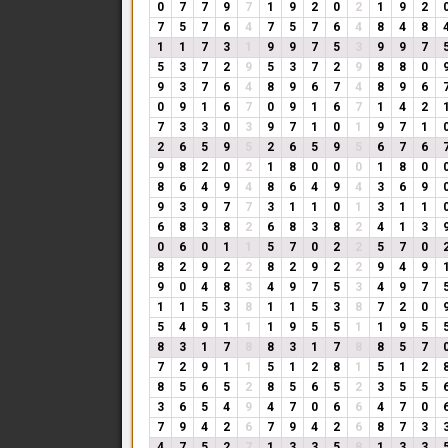
0
7
7
9
7
1
9
2
0
2
1
9
2
7
5
7
6
4
7
5
7
6
4
8
4
8
1
1
7
3
1
9
9
7
5
3
9
9
7
5
3
7
2
9
5
3
7
2
9
8
8
0
9
3
7
6
4
8
9
6
7
4
8
9
6
0
9
1
6
7
0
9
1
6
7
1
4
2
7
3
3
0
3
9
7
1
0
1
9
7
1
2
6
5
9
5
2
6
5
9
5
6
7
6
9
8
2
0
2
1
8
0
0
0
1
8
0
8
6
4
9
4
8
6
4
9
4
3
6
9
9
3
9
7
7
3
1
1
0
1
3
1
1
6
8
3
8
2
6
8
3
8
2
4
1
3
0
6
0
1
1
5
7
0
2
2
5
7
0
8
2
9
2
2
8
2
9
2
2
9
4
9
9
0
4
8
3
4
9
7
5
3
4
9
7
1
1
5
3
8
1
1
5
3
8
7
2
0
5
4
9
1
1
1
9
5
5
1
1
9
5
8
3
1
7
8
8
3
1
7
8
8
5
7
7
2
9
1
1
5
1
2
8
1
5
1
2
8
5
6
5
2
8
5
6
5
2
3
5
5
3
6
5
4
9
4
7
0
6
6
4
7
0
7
9
4
2
6
7
9
4
2
6
8
7
3
4
7
5
2
7
1
3
3
5
8
1
3
3