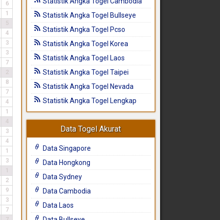
Statistik Angka Togel Cambodia
6
1
Statistik Angka Togel Bullseye
5
Statistik Angka Togel Pcso
4
3
Statistik Angka Togel Korea
3
Statistik Angka Togel Laos
7
Statistik Angka Togel Taipei
2
8
Statistik Angka Togel Nevada
7
Statistik Angka Togel Lengkap
4
1
4
Data Togel Akurat
3
4
Data Singapore
1
3
Data Hongkong
1
Data Sydney
2
9
Data Cambodia
3
Data Laos
7
Data Bullseye
7