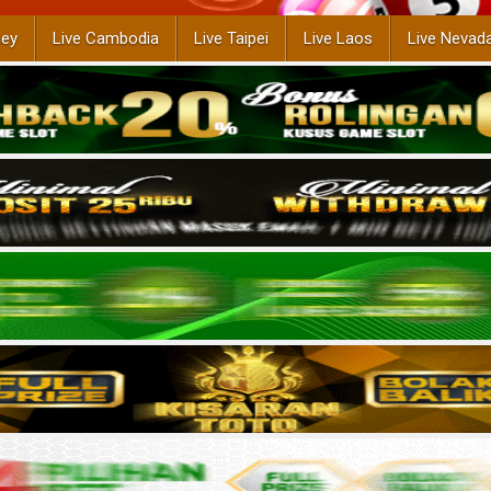
ney
Live Cambodia
Live Taipei
Live Laos
Live Nevad