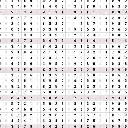
0
5
1
6
5
0
5
3
7
8
2
1
3
7
8
2
1
5
0
9
9
3
2
1
4
9
7
7
1
4
9
7
7
3
6
3
9
3
3
6
3
9
4
7
2
6
3
4
7
9
1
1
1
2
9
1
1
1
2
5
8
8
3
1
9
6
8
7
2
9
6
8
7
2
9
4
2
6
7
4
4
2
6
7
9
9
3
4
0
9
9
1
5
3
7
1
1
5
3
7
1
5
9
5
7
7
7
0
3
9
3
3
0
3
9
3
3
9
3
6
5
2
9
3
6
5
3
6
1
0
3
3
6
2
3
2
3
5
2
3
2
3
5
5
0
0
6
2
3
8
4
7
3
1
8
4
7
3
1
6
5
1
4
5
6
5
1
4
6
6
3
4
0
6
6
3
4
2
3
5
3
4
2
3
5
8
6
6
7
1
4
2
1
0
4
4
2
1
0
4
4
1
7
8
2
1
1
7
8
2
3
4
8
9
1
3
4
2
0
2
6
8
2
0
2
6
8
5
8
4
9
5
4
4
9
5
0
5
4
9
5
0
5
9
0
3
8
2
9
0
3
8
0
9
1
3
9
0
9
2
3
5
0
5
2
3
5
0
5
7
0
6
9
1
1
1
9
9
6
6
1
9
9
6
6
2
8
6
0
6
2
8
6
0
1
9
9
4
8
1
9
6
9
8
0
8
6
9
8
0
8
6
4
6
3
0
6
8
2
5
4
9
8
2
5
4
9
2
8
2
3
5
2
8
2
3
2
9
4
6
7
2
9
6
9
0
2
2
6
9
0
2
2
6
5
4
6
8
2
8
4
8
7
6
8
4
8
7
6
7
9
3
1
4
7
9
3
1
1
3
5
7
2
1
3
5
8
2
3
5
5
8
2
3
5
2
9
8
9
9
7
6
4
6
8
5
6
4
6
8
5
4
3
0
3
3
4
3
0
3
2
2
3
6
0
2
2
2
9
6
7
4
2
9
6
7
4
5
8
1
9
8
6
4
3
4
1
5
4
3
4
1
5
6
6
7
5
3
6
6
7
5
8
6
3
9
7
8
6
6
4
2
6
8
6
4
2
6
8
7
0
8
9