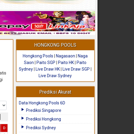
HONGKONG POOLS
Hongkong Pools
|
Nagasaon
|
Naga
Saon
|
Paito SGP
|
Paito HK
|
Paito
Sydney
|
Live Draw HK
|
Live Draw SGP
|
atis
Live Draw Sydney
gi
Prediksi Akurat
Data Hongkong Pools 6D
Prediksi Singapore
Prediksi Hongkong
Prediksi Sydney
D