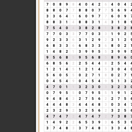
7
0
8
9
8
4
0
4
2
6
4
0
4
8
8
0
7
7
8
8
0
7
7
5
6
9
3
3
6
4
1
6
0
9
7
7
6
0
9
8
8
3
1
4
8
8
3
1
4
3
1
8
7
5
4
0
4
3
8
2
8
1
3
8
2
7
7
0
3
3
7
7
0
3
3
1
9
2
9
2
3
3
6
3
1
2
9
2
3
1
2
6
8
3
3
6
6
8
3
3
6
8
0
2
1
4
8
2
1
3
9
9
5
5
3
9
9
9
5
6
8
5
9
5
6
8
5
8
9
6
6
8
5
6
2
2
5
4
4
8
2
5
4
1
2
1
4
5
1
2
1
4
5
3
0
4
5
6
0
5
5
0
2
7
1
8
0
2
7
0
4
5
4
9
0
4
5
4
9
5
1
3
4
7
0
1
1
3
2
3
0
3
3
2
3
0
7
9
5
5
0
7
9
5
5
1
9
1
9
4
8
4
3
2
7
5
6
2
2
7
5
4
4
4
8
3
4
4
4
8
3
0
3
4
2
3
2
9
2
3
2
5
6
2
3
2
5
4
7
4
7
2
4
7
4
7
2
7
3
8
1
4
9
2
2
6
5
3
9
3
6
5
3
3
7
4
8
3
3
7
4
8
3
3
3
4