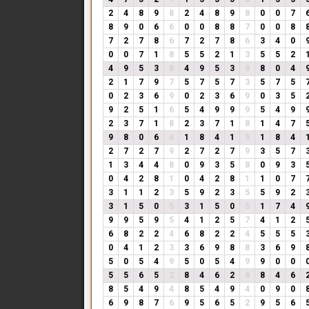
2
4
8
9
8
2
4
8
9
8
0
0
7
8
9
0
6
6
0
0
8
8
7
0
0
8
7
2
7
8
6
7
2
7
8
6
3
4
0
0
0
7
1
8
5
5
2
1
3
5
5
2
4
9
5
3
8
4
9
5
3
8
8
0
4
2
1
7
9
7
5
7
5
7
3
5
7
5
0
2
3
6
9
0
2
3
6
9
0
3
5
9
2
5
1
6
5
4
9
9
9
5
4
9
2
3
7
1
8
2
3
7
1
8
1
4
7
9
8
0
6
6
1
8
4
1
5
1
8
4
2
7
2
7
9
2
7
2
7
9
3
5
7
1
3
4
4
8
0
9
3
5
8
0
9
3
0
4
2
8
1
0
4
2
8
1
1
0
7
3
1
1
2
3
5
9
2
3
5
5
9
2
3
1
5
0
5
3
1
5
0
5
1
7
4
9
9
5
9
5
4
1
2
5
7
4
1
2
6
8
2
2
4
6
8
2
2
4
5
5
5
0
4
1
2
3
3
6
9
8
8
3
6
9
5
0
5
4
9
5
0
5
4
9
9
0
0
5
5
6
5
2
8
4
6
2
8
8
4
6
8
5
4
9
4
8
5
4
9
4
0
9
0
6
9
8
7
6
9
5
6
5
2
9
5
6