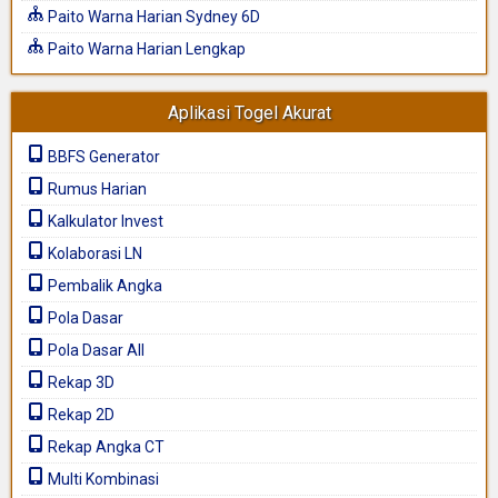
Paito Warna Harian Sydney 6D
Paito Warna Harian Lengkap
Aplikasi Togel Akurat
BBFS Generator
Rumus Harian
Kalkulator Invest
Kolaborasi LN
Pembalik Angka
Pola Dasar
Pola Dasar All
Rekap 3D
Rekap 2D
Rekap Angka CT
Multi Kombinasi