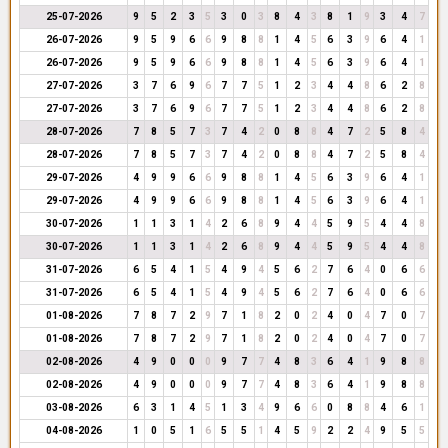
25-07-2026
9
5
2
3
5
3
0
3
8
4
3
8
1
9
3
4
7
26-07-2026
9
5
9
6
6
9
8
8
1
4
5
6
3
9
6
4
1
26-07-2026
9
5
9
6
6
9
8
8
1
4
5
6
3
9
6
4
1
27-07-2026
3
7
6
9
6
7
7
5
1
2
3
4
4
8
6
2
8
27-07-2026
3
7
6
9
6
7
7
5
1
2
3
4
4
8
6
2
8
28-07-2026
7
8
5
7
3
7
4
2
0
8
8
4
7
2
5
8
4
28-07-2026
7
8
5
7
3
7
4
2
0
8
8
4
7
2
5
8
4
29-07-2026
4
9
9
6
6
9
8
8
1
4
5
6
3
9
6
4
1
29-07-2026
4
9
9
6
6
9
8
8
1
4
5
6
3
9
6
4
1
30-07-2026
1
1
3
1
4
2
6
8
9
4
4
5
9
5
4
4
8
30-07-2026
1
1
3
1
4
2
6
8
9
4
4
5
9
5
4
4
8
31-07-2026
6
5
4
1
5
4
9
4
5
6
2
7
6
4
0
6
6
31-07-2026
6
5
4
1
5
4
9
4
5
6
2
7
6
4
0
6
6
01-08-2026
7
8
7
2
9
7
1
8
2
0
2
4
0
4
7
0
7
01-08-2026
7
8
7
2
9
7
1
8
2
0
2
4
0
4
7
0
7
02-08-2026
4
9
0
0
0
9
7
7
4
8
3
6
4
1
9
8
8
02-08-2026
4
9
0
0
0
9
7
7
4
8
3
6
4
1
9
8
8
03-08-2026
6
3
1
4
5
1
3
4
9
6
6
0
8
8
4
6
1
04-08-2026
1
0
5
1
6
5
5
1
4
5
9
2
2
4
9
5
5