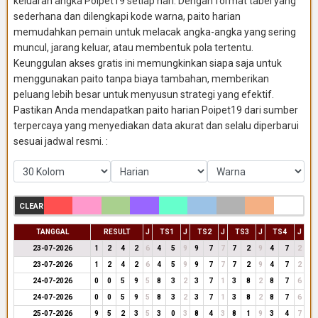
keluaran angka Poipet19 setiap hari. Dengan format tabel yang
sederhana dan dilengkapi kode warna, paito harian
memudahkan pemain untuk melacak angka-angka yang sering
muncul, jarang keluar, atau membentuk pola tertentu.
Keunggulan akses gratis ini memungkinkan siapa saja untuk
menggunakan paito tanpa biaya tambahan, memberikan
peluang lebih besar untuk menyusun strategi yang efektif.
Pastikan Anda mendapatkan paito harian Poipet19 dari sumber
terpercaya yang menyediakan data akurat dan selalu diperbarui
sesuai jadwal resmi. :
CLEAR
TANGGAL
RESULT
J
TS1
J
TS2
J
TS3
J
TS4
J
23-07-2026
1
2
4
2
6
4
5
9
9
7
7
7
2
9
4
7
2
23-07-2026
1
2
4
2
6
4
5
9
9
7
7
7
2
9
4
7
2
24-07-2026
0
0
5
9
5
8
3
2
3
7
1
3
8
2
8
7
6
24-07-2026
0
0
5
9
5
8
3
2
3
7
1
3
8
2
8
7
6
25-07-2026
9
5
2
3
5
3
0
3
8
4
3
8
1
9
3
4
7