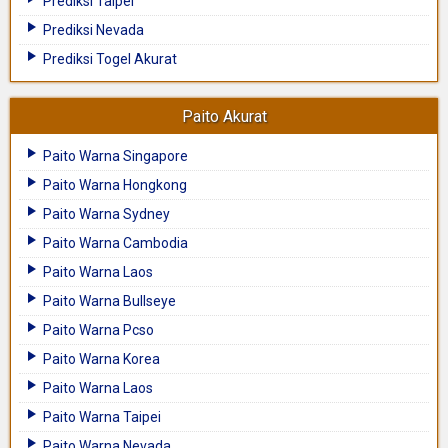
Prediksi Taipei
Prediksi Nevada
Prediksi Togel Akurat
Paito Akurat
Paito Warna Singapore
Paito Warna Hongkong
Paito Warna Sydney
Paito Warna Cambodia
Paito Warna Laos
Paito Warna Bullseye
Paito Warna Pcso
Paito Warna Korea
Paito Warna Laos
Paito Warna Taipei
Paito Warna Nevada