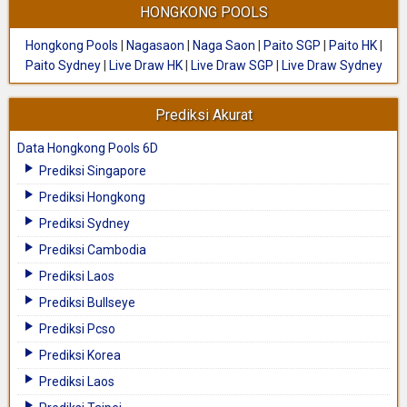
HONGKONG POOLS
Hongkong Pools
|
Nagasaon
|
Naga Saon
|
Paito SGP
|
Paito HK
|
Paito Sydney
|
Live Draw HK
|
Live Draw SGP
|
Live Draw Sydney
Prediksi Akurat
Data Hongkong Pools 6D
Prediksi Singapore
Prediksi Hongkong
Prediksi Sydney
Prediksi Cambodia
Prediksi Laos
Prediksi Bullseye
Prediksi Pcso
Prediksi Korea
Prediksi Laos