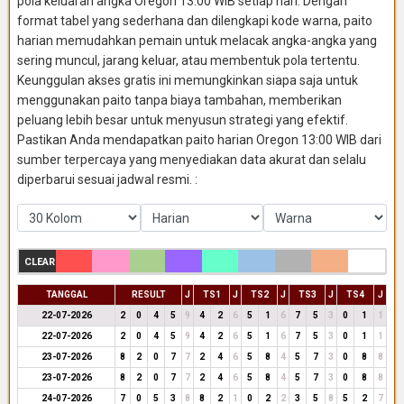
pola keluaran angka Oregon 13:00 WIB setiap hari. Dengan
format tabel yang sederhana dan dilengkapi kode warna, paito
harian memudahkan pemain untuk melacak angka-angka yang
sering muncul, jarang keluar, atau membentuk pola tertentu.
Keunggulan akses gratis ini memungkinkan siapa saja untuk
menggunakan paito tanpa biaya tambahan, memberikan
peluang lebih besar untuk menyusun strategi yang efektif.
Pastikan Anda mendapatkan paito harian Oregon 13:00 WIB dari
sumber terpercaya yang menyediakan data akurat dan selalu
diperbarui sesuai jadwal resmi. :
CLEAR
TANGGAL
RESULT
J
TS1
J
TS2
J
TS3
J
TS4
J
22-07-2026
2
0
4
5
9
4
2
6
5
1
6
7
5
3
0
1
1
22-07-2026
2
0
4
5
9
4
2
6
5
1
6
7
5
3
0
1
1
23-07-2026
8
2
0
7
7
2
4
6
5
8
4
5
7
3
0
8
8
23-07-2026
8
2
0
7
7
2
4
6
5
8
4
5
7
3
0
8
8
24-07-2026
7
0
5
3
8
8
2
1
0
2
2
3
5
8
5
2
7