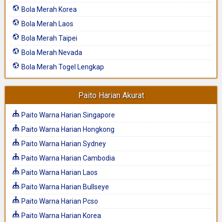
Bola Merah Korea
Bola Merah Laos
Bola Merah Taipei
Bola Merah Nevada
Bola Merah Togel Lengkap
Paito Harian Akurat
Paito Warna Harian Singapore
Paito Warna Harian Hongkong
Paito Warna Harian Sydney
Paito Warna Harian Cambodia
Paito Warna Harian Laos
Paito Warna Harian Bullseye
Paito Warna Harian Pcso
Paito Warna Harian Korea