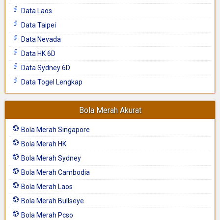
Data Laos
Data Taipei
Data Nevada
Data HK 6D
Data Sydney 6D
Data Togel Lengkap
Bola Merah Akurat
Bola Merah Singapore
Bola Merah HK
Bola Merah Sydney
Bola Merah Cambodia
Bola Merah Laos
Bola Merah Bullseye
Bola Merah Pcso