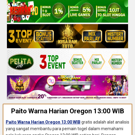
Paito Warna Harian Oregon 13:00 WIB
Paito Warna Harian Oregon 13:00 WIB
gratis adalah alat analisis
yang sangat membantu para pemain togel dalam memahami