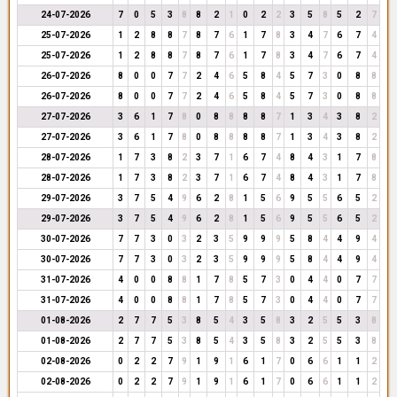
24-07-2026
7
0
5
3
8
8
2
1
0
2
2
3
5
8
5
2
7
25-07-2026
1
2
8
8
7
8
7
6
1
7
8
3
4
7
6
7
4
25-07-2026
1
2
8
8
7
8
7
6
1
7
8
3
4
7
6
7
4
26-07-2026
8
0
0
7
7
2
4
6
5
8
4
5
7
3
0
8
8
26-07-2026
8
0
0
7
7
2
4
6
5
8
4
5
7
3
0
8
8
27-07-2026
3
6
1
7
8
0
8
8
8
8
7
1
3
4
3
8
2
27-07-2026
3
6
1
7
8
0
8
8
8
8
7
1
3
4
3
8
2
28-07-2026
1
7
3
8
2
3
7
1
6
7
4
8
4
3
1
7
8
28-07-2026
1
7
3
8
2
3
7
1
6
7
4
8
4
3
1
7
8
29-07-2026
3
7
5
4
9
6
2
8
1
5
6
9
5
5
6
5
2
29-07-2026
3
7
5
4
9
6
2
8
1
5
6
9
5
5
6
5
2
30-07-2026
7
7
3
0
3
2
3
5
9
9
9
5
8
4
4
9
4
30-07-2026
7
7
3
0
3
2
3
5
9
9
9
5
8
4
4
9
4
31-07-2026
4
0
0
8
8
1
7
8
5
7
3
0
4
4
0
7
7
31-07-2026
4
0
0
8
8
1
7
8
5
7
3
0
4
4
0
7
7
01-08-2026
2
7
7
5
3
8
5
4
3
5
8
3
2
5
5
3
8
01-08-2026
2
7
7
5
3
8
5
4
3
5
8
3
2
5
5
3
8
02-08-2026
0
2
2
7
9
1
9
1
6
1
7
0
6
6
1
1
2
02-08-2026
0
2
2
7
9
1
9
1
6
1
7
0
6
6
1
1
2