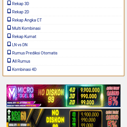
Rekap 3D
Rekap 2D
Rekap Angka CT
Multi Kombinasi
Rekap Kumat
LN vs DN
Rumus Prediksi Otomatis
All Rumus
Kombinasi 4D