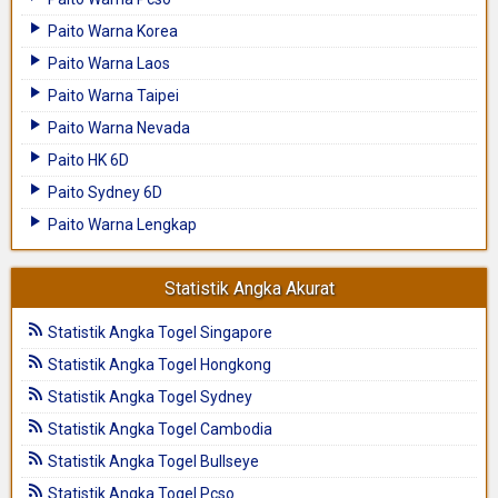
Paito Warna Korea
Paito Warna Laos
Paito Warna Taipei
Paito Warna Nevada
Paito HK 6D
Paito Sydney 6D
Paito Warna Lengkap
Statistik Angka Akurat
Statistik Angka Togel Singapore
Statistik Angka Togel Hongkong
Statistik Angka Togel Sydney
Statistik Angka Togel Cambodia
Statistik Angka Togel Bullseye
Statistik Angka Togel Pcso