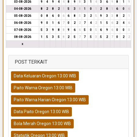
03-08-2026
9
4
9
4
4
8
9
8
3
1
4
3
6
9
8
1
9
04-08-2026
8
2
8
2
1
5
3
8
1
0
1
2
8
1
6
0
6
05-08-2026
0
8
6
0
6
6
8
5
3
2
5
9
3
3
8
2
1
06-08-2026
9
0
1
6
7
0
2
2
7
4
2
1
5
6
2
4
6
07-08-2026
5
3
9
8
8
9
6
6
5
0
5
6
9
6
0
0
0
08-08-2026
1
5
3
5
8
2
5
7
7
5
3
5
2
7
0
2
2
x
POST TERKAIT
Data Keluaran Oregon 13:00 WIB
Paito Warna Oregon 13:00 WIB
Paito Warna Harian Oregon 13:00 WIB
Data Paito Oregon 13:00 WIB
Bola Merah Oregon 13:00 WIB
Statistik Oregon 13:00 WIB