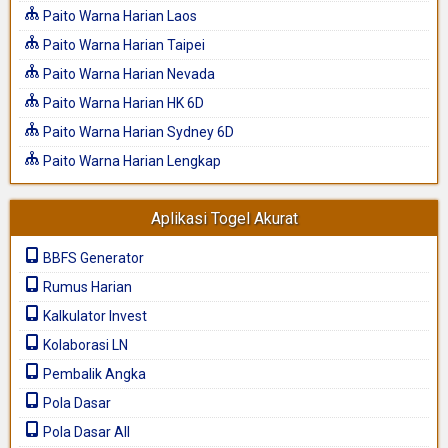
Paito Warna Harian Laos
Paito Warna Harian Taipei
Paito Warna Harian Nevada
Paito Warna Harian HK 6D
Paito Warna Harian Sydney 6D
Paito Warna Harian Lengkap
Aplikasi Togel Akurat
BBFS Generator
Rumus Harian
Kalkulator Invest
Kolaborasi LN
Pembalik Angka
Pola Dasar
Pola Dasar All