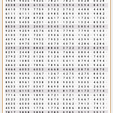
1
9
5
9
5
9
4
3
5
8
9
4
3
5
8
7
8
2
1
3
7
8
2
1
3
0
0
2
8
1
0
0
2
8
1
4
3
0
8
8
4
3
0
8
8
6
1
3
6
9
6
1
3
6
9
9
5
9
4
4
9
5
9
4
4
8
4
1
0
1
8
4
1
0
1
7
7
5
9
5
7
7
5
9
5
3
7
0
2
2
3
7
0
2
2
4
4
8
8
7
4
4
8
8
7
6
1
1
1
2
6
1
1
1
2
0
9
8
5
4
0
9
8
5
4
8
5
9
0
9
8
5
9
0
9
9
8
8
2
1
9
8
8
2
1
8
7
2
8
1
8
7
2
8
1
6
6
1
7
8
6
6
1
7
8
1
7
2
6
8
1
7
2
6
8
5
4
5
5
1
5
4
5
5
1
6
2
3
1
4
6
2
3
1
4
1
3
2
4
6
1
3
2
4
6
8
5
3
0
3
8
5
3
0
3
2
0
0
3
3
2
0
0
3
3
0
5
4
5
9
0
5
4
5
9
5
8
5
4
9
5
8
5
4
9
9
2
5
9
5
9
2
5
9
5
4
5
7
6
4
4
5
7
6
4
7
7
9
0
9
7
7
9
0
9
0
1
0
3
3
0
1
0
3
3
7
2
0
1
1
7
2
0
1
1
2
9
0
6
6
2
9
0
6
6
1
1
6
2
8
1
1
6
2
8
4
0
7
4
2
4
0
7
4
2
7
9
5
3
8
7
9
5
3
8
4
3
9
9
9
4
3
9
9
9
3
6
9
1
1
3
6
9
1
1
0
9
7
5
3
0
9
7
5
3
4
0
7
0
7
4
0
7
0
7
4
2
8
6
5
4
2
8
6
5
2
2
9
0
9
2
2
9
0
9
8
8
4
0
4
8
8
4
0
4
3
7
2
2
4
3
7
2
2
4
8
2
9
9
9
8
2
9
9
9
2
4
4
8
3
2
4
4
8
3
7
6
8
6
5
7
6
8
6
5
0
8
0
4
4
0
8
0
4
4
2
7
9
2
2
2
7
9
2
2
0
1
2
6
8
0
1
2
6
8
6
8
9
4
4
6
8
9
4
4
7
4
0
3
3
7
4
0
3
3
1
0
8
5
4
1
0
8
5
4
5
4
1
1
2
5
4
1
1
2
8
7
9
4
4
8
7
9
4
4
6
8
6
2
8
6
8
6
2
8
7
8
9
6
6
7
8
9
6
6
0
6
9
5
5
0
6
9
5
5
9
4
6
4
1
9
4
6
4
1
6
0
5
3
8
6
0
5
3
8
4
6
6
8
5
4
6
6
8
5
0
8
7
0
7
0
8
7
0
7
9
5
9
3
3
9
5
9
3
3
1
3
6
7
4
1
3
6
7
4
4
2
7
5
3
4
2
7
5
3
8
0
5
0
5
8
0
5
0
5
0
4
9
6
6
0
4
9
6
6
7
4
5
7
3
7
4
5
7
3
9
8
7
4
2
9
8
7
4
2
8
9
6
1
7
8
9
6
1
7
3
9
3
8
2
3
9
3
8
2
9
0
0
5
5
9
0
0
5
5
4
6
3
3
6
4
6
3
3
6
0
3
4
7
2
0
3
4
7
2
8
6
9
0
9
8
6
9
0
9
2
6
3
6
9
2
6
3
6
9
6
1
1
5
6
6
1
1
5
6
0
9
0
1
1
0
9
0
1
1
8
1
7
3
1
8
1
7
3
1
7
7
1
4
5
7
7
1
4
5
1
8
9
9
9
1
8
9
9
9
0
7
2
1
3
0
7
2
1
3
6
1
8
0
8
6
1
8
0
8
2
5
2
3
5
2
5
2
3
5
9
0
7
0
7
9
0
7
0
7
5
6
6
7
4
5
6
6
7
4
4
4
3
5
8
4
4
3
5
8
6
5
0
0
0
6
5
0
0
0
5
3
6
2
8
5
3
6
2
8
7
9
1
3
4
7
9
1
3
4
4
5
9
5
5
4
5
9
5
5
1
7
7
6
4
1
7
7
6
4
8
3
8
6
5
8
3
8
6
5
7
8
1
7
8
7
8
1
7
8
3
8
9
8
8
3
8
9
8
8
0
2
8
5
4
0
2
8
5
4
3
5
1
2
3
3
5
1
2
3