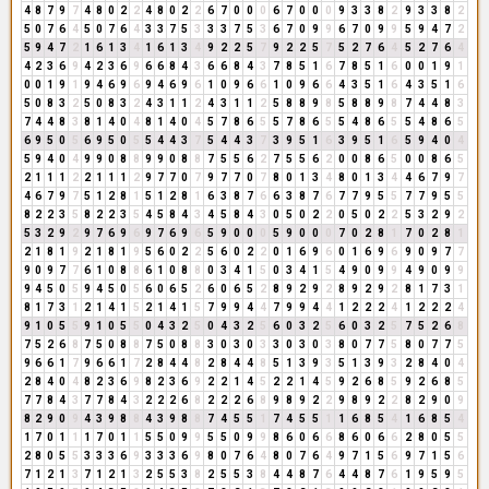
4
8
7
9
7
4
8
0
2
2
4
8
0
2
2
6
7
0
0
0
6
7
0
0
0
9
3
3
8
2
9
3
3
8
2
5
0
7
6
4
5
0
7
6
4
3
3
7
5
3
3
3
7
5
3
6
7
0
9
9
6
7
0
9
9
5
9
4
7
2
5
9
4
7
2
1
6
1
3
4
1
6
1
3
4
9
2
2
5
7
9
2
2
5
7
5
2
7
6
4
5
2
7
6
4
4
2
3
6
9
4
2
3
6
9
6
6
8
4
3
6
6
8
4
3
7
8
5
1
6
7
8
5
1
6
0
0
1
9
1
0
0
1
9
1
9
4
6
9
6
9
4
6
9
6
1
0
9
6
6
1
0
9
6
6
4
3
5
1
6
4
3
5
1
6
5
0
8
3
2
5
0
8
3
2
4
3
1
1
2
4
3
1
1
2
5
8
8
9
8
5
8
8
9
8
7
4
4
8
3
7
4
4
8
3
8
1
4
0
4
8
1
4
0
4
5
7
8
6
5
5
7
8
6
5
5
4
8
6
5
5
4
8
6
5
6
9
5
0
5
6
9
5
0
5
5
4
4
3
7
5
4
4
3
7
3
9
5
1
6
3
9
5
1
6
5
9
4
0
4
5
9
4
0
4
9
9
0
8
8
9
9
0
8
8
7
5
5
6
2
7
5
5
6
2
0
0
8
6
5
0
0
8
6
5
2
1
1
1
2
2
1
1
1
2
9
7
7
0
7
9
7
7
0
7
8
0
1
3
4
8
0
1
3
4
4
6
7
9
7
4
6
7
9
7
5
1
2
8
1
5
1
2
8
1
6
3
8
7
6
6
3
8
7
6
7
7
9
5
5
7
7
9
5
5
8
2
2
3
5
8
2
2
3
5
4
5
8
4
3
4
5
8
4
3
0
5
0
2
2
0
5
0
2
2
5
3
2
9
2
5
3
2
9
2
9
7
6
9
6
9
7
6
9
6
5
9
0
0
0
5
9
0
0
0
7
0
2
8
1
7
0
2
8
1
2
1
8
1
9
2
1
8
1
9
5
6
0
2
2
5
6
0
2
2
0
1
6
9
6
0
1
6
9
6
9
0
9
7
7
9
0
9
7
7
6
1
0
8
8
6
1
0
8
8
0
3
4
1
5
0
3
4
1
5
4
9
0
9
9
4
9
0
9
9
9
4
5
0
5
9
4
5
0
5
6
0
6
5
2
6
0
6
5
2
8
9
2
9
2
8
9
2
9
2
8
1
7
3
1
8
1
7
3
1
2
1
4
1
5
2
1
4
1
5
7
9
9
4
4
7
9
9
4
4
1
2
2
2
4
1
2
2
2
4
9
1
0
5
5
9
1
0
5
5
0
4
3
2
5
0
4
3
2
5
6
0
3
2
5
6
0
3
2
5
7
5
2
6
8
7
5
2
6
8
7
5
0
8
8
7
5
0
8
8
3
0
3
0
3
3
0
3
0
3
8
0
7
7
5
8
0
7
7
5
9
6
6
1
7
9
6
6
1
7
2
8
4
4
8
2
8
4
4
8
5
1
3
9
3
5
1
3
9
3
2
8
4
0
4
2
8
4
0
4
8
2
3
6
9
8
2
3
6
9
2
2
1
4
5
2
2
1
4
5
9
2
6
8
5
9
2
6
8
5
7
7
8
4
3
7
7
8
4
3
2
2
2
6
8
2
2
2
6
8
9
8
9
2
2
9
8
9
2
2
8
2
9
0
9
8
2
9
0
9
4
3
9
8
8
4
3
9
8
8
7
4
5
5
1
7
4
5
5
1
1
6
8
5
4
1
6
8
5
4
1
7
0
1
1
1
7
0
1
1
5
5
0
9
9
5
5
0
9
9
8
6
0
6
6
8
6
0
6
6
2
8
0
5
5
2
8
0
5
5
3
3
3
6
9
3
3
3
6
9
8
0
7
6
4
8
0
7
6
4
9
7
1
5
6
9
7
1
5
6
7
1
2
1
3
7
1
2
1
3
2
5
5
3
8
2
5
5
3
8
4
4
8
7
6
4
4
8
7
6
1
9
5
9
5