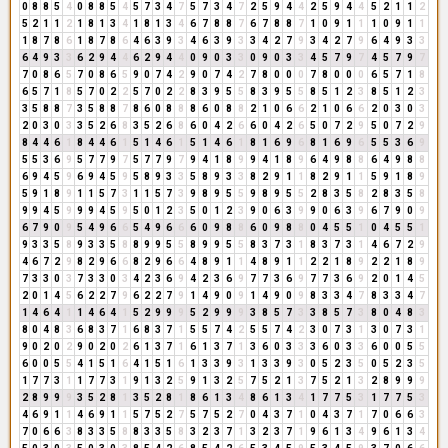
0
8
8
5
4
0
8
8
5
4
5
7
3
4
7
5
7
3
4
7
2
5
9
4
4
2
5
9
4
4
5
2
1
1
2
5
2
1
1
2
1
8
1
3
4
1
8
1
3
4
6
7
8
8
7
6
7
8
8
7
1
0
9
1
1
1
0
9
1
1
1
8
7
8
6
1
8
7
8
6
4
6
3
9
3
4
6
3
9
3
3
4
2
7
9
3
4
2
7
9
6
4
9
3
3
6
4
9
3
3
6
2
9
4
4
6
2
9
4
4
0
9
0
3
3
0
9
0
3
3
4
5
7
9
7
4
5
7
9
7
7
0
8
6
5
7
0
8
6
5
9
0
7
4
2
9
0
7
4
2
7
8
0
0
0
7
8
0
0
0
6
5
7
1
8
6
5
7
1
8
5
7
0
2
2
5
7
0
2
2
8
3
9
5
5
8
3
9
5
5
8
5
1
2
3
8
5
1
2
3
3
5
8
8
7
3
5
8
8
7
8
6
0
8
8
8
6
0
8
8
2
1
0
6
6
2
1
0
6
6
2
0
3
0
3
2
0
3
0
3
3
5
2
6
8
3
5
2
6
8
6
0
4
2
6
6
0
4
2
6
5
0
7
2
9
5
0
7
2
9
8
4
4
6
1
8
4
4
6
1
5
1
4
6
1
5
1
4
6
1
8
1
6
9
6
8
1
6
9
6
5
5
3
6
9
5
5
3
6
9
5
7
7
9
7
5
7
7
9
7
9
4
1
8
9
9
4
1
8
9
6
4
9
8
8
6
4
9
8
8
6
9
4
5
9
6
9
4
5
9
5
8
9
3
3
5
8
9
3
3
8
2
9
1
1
8
2
9
1
1
5
9
1
8
9
5
9
1
8
9
1
1
5
7
3
1
1
5
7
3
9
8
9
5
5
9
8
9
5
5
2
8
3
5
8
2
8
3
5
8
9
9
4
5
9
9
9
4
5
9
5
0
1
2
3
5
0
1
2
3
9
0
6
3
9
9
0
6
3
9
6
7
9
0
9
6
7
9
0
9
5
4
9
6
6
5
4
9
6
6
6
0
9
8
8
6
0
9
8
8
0
4
5
5
1
0
4
5
5
1
9
3
3
5
8
9
3
3
5
8
8
9
9
5
5
8
9
9
5
5
8
3
7
3
1
8
3
7
3
1
4
6
7
2
9
4
6
7
2
9
8
2
9
6
6
8
2
9
6
6
4
8
9
1
1
4
8
9
1
1
2
2
1
8
9
2
2
1
8
9
7
3
3
0
3
7
3
3
0
3
4
2
3
6
9
4
2
3
6
9
7
7
3
6
9
7
7
3
6
9
2
0
1
4
5
2
0
1
4
5
6
2
2
7
9
6
2
2
7
9
1
4
9
0
9
1
4
9
0
9
8
3
3
4
7
8
3
3
4
7
1
4
6
4
1
1
4
6
4
1
5
2
9
9
9
5
2
9
9
9
3
8
5
7
3
3
8
5
7
3
8
0
4
8
3
8
0
4
8
3
6
8
3
7
1
6
8
3
7
1
5
5
7
4
2
5
5
7
4
2
3
0
7
3
1
3
0
7
3
1
9
0
2
0
2
9
0
2
0
2
6
1
3
7
1
6
1
3
7
1
3
6
0
3
3
3
6
0
3
3
6
0
0
5
5
6
0
0
5
5
4
1
5
1
6
4
1
5
1
6
1
3
3
9
3
1
3
3
9
3
0
5
2
3
5
0
5
2
3
5
1
7
7
3
1
1
7
7
3
1
9
1
3
2
5
9
1
3
2
5
7
5
2
1
3
7
5
2
1
3
2
8
9
9
9
2
8
9
9
9
3
5
2
8
1
3
5
2
8
1
8
6
1
3
4
8
6
1
3
4
1
7
7
5
3
1
7
7
5
3
4
6
9
1
1
4
6
9
1
1
5
7
5
2
7
5
7
5
2
7
0
4
3
7
1
0
4
3
7
1
7
0
6
6
3
7
0
6
6
3
8
3
3
5
8
8
3
3
5
8
3
2
3
7
1
3
2
3
7
1
9
6
1
3
4
9
6
1
3
4