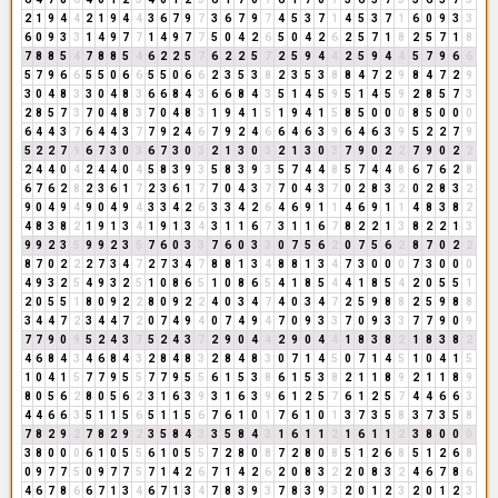
2
1
9
4
4
2
1
9
4
4
3
6
7
9
7
3
6
7
9
7
4
5
3
7
1
4
5
3
7
1
6
0
9
3
3
6
0
9
3
3
1
4
9
7
7
1
4
9
7
7
5
0
4
2
6
5
0
4
2
6
2
5
7
1
8
2
5
7
1
8
7
8
8
5
4
7
8
8
5
4
6
2
2
5
7
6
2
2
5
7
2
5
9
4
4
2
5
9
4
4
5
7
9
6
6
5
7
9
6
6
5
5
0
6
6
5
5
0
6
6
2
3
5
3
8
2
3
5
3
8
8
4
7
2
9
8
4
7
2
9
3
0
4
8
3
3
0
4
8
3
6
6
8
4
3
6
6
8
4
3
5
1
4
5
9
5
1
4
5
9
2
8
5
7
3
2
8
5
7
3
7
0
4
8
3
7
0
4
8
3
1
9
4
1
5
1
9
4
1
5
8
5
0
0
0
8
5
0
0
0
6
4
4
3
7
6
4
4
3
7
7
9
2
4
6
7
9
2
4
6
6
4
6
3
9
6
4
6
3
9
5
2
2
7
9
5
2
2
7
9
6
7
3
0
3
6
7
3
0
3
2
1
3
0
3
2
1
3
0
3
7
9
0
2
2
7
9
0
2
2
2
4
4
0
4
2
4
4
0
4
5
8
3
9
3
5
8
3
9
3
5
7
4
4
8
5
7
4
4
8
6
7
6
2
8
6
7
6
2
8
2
3
6
1
7
2
3
6
1
7
7
0
4
3
7
7
0
4
3
7
0
2
8
3
2
0
2
8
3
2
9
0
4
9
4
9
0
4
9
4
3
3
4
2
6
3
3
4
2
6
4
6
9
1
1
4
6
9
1
1
4
8
3
8
2
4
8
3
8
2
1
9
1
3
4
1
9
1
3
4
3
1
1
6
7
3
1
1
6
7
8
2
2
1
3
8
2
2
1
3
9
9
2
3
5
9
9
2
3
5
7
6
0
3
3
7
6
0
3
3
0
7
5
6
2
0
7
5
6
2
8
7
0
2
2
8
7
0
2
2
2
7
3
4
7
2
7
3
4
7
8
8
1
3
4
8
8
1
3
4
7
3
0
0
0
7
3
0
0
0
4
9
3
2
5
4
9
3
2
5
1
0
8
6
5
1
0
8
6
5
4
1
8
5
4
4
1
8
5
4
2
0
5
5
1
2
0
5
5
1
8
0
9
2
2
8
0
9
2
2
4
0
3
4
7
4
0
3
4
7
2
5
9
8
8
2
5
9
8
8
3
4
4
7
2
3
4
4
7
2
0
7
4
9
4
0
7
4
9
4
7
0
9
3
3
7
0
9
3
3
7
7
9
0
9
7
7
9
0
9
5
2
4
3
7
5
2
4
3
7
2
9
0
4
4
2
9
0
4
4
1
8
3
8
2
1
8
3
8
2
4
6
8
4
3
4
6
8
4
3
2
8
4
8
3
2
8
4
8
3
0
7
1
4
5
0
7
1
4
5
1
0
4
1
5
1
0
4
1
5
7
7
9
5
5
7
7
9
5
5
6
1
5
3
8
6
1
5
3
8
2
1
1
8
9
2
1
1
8
9
8
0
5
6
2
8
0
5
6
2
3
1
6
3
9
3
1
6
3
9
6
1
2
5
7
6
1
2
5
7
4
4
6
6
3
4
4
6
6
3
5
1
1
5
6
5
1
1
5
6
7
6
1
0
1
7
6
1
0
1
3
7
3
5
8
3
7
3
5
8
7
8
2
9
2
7
8
2
9
2
3
5
8
4
3
3
5
8
4
3
1
6
1
1
2
1
6
1
1
2
3
8
0
0
0
3
8
0
0
0
6
1
0
5
5
6
1
0
5
5
7
2
8
0
8
7
2
8
0
8
5
1
2
6
8
5
1
2
6
8
0
9
7
7
5
0
9
7
7
5
7
1
4
2
6
7
1
4
2
6
2
0
8
3
2
2
0
8
3
2
4
6
7
8
6
4
6
7
8
6
6
7
1
3
4
6
7
1
3
4
7
8
3
9
3
7
8
3
9
3
2
0
1
2
3
2
0
1
2
3