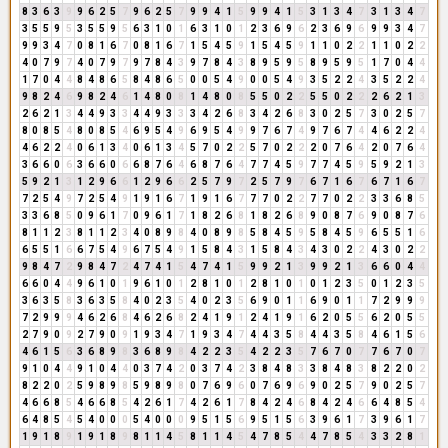
8
3
6
3
9
9
6
2
5
7
9
6
2
5
7
9
9
4
1
5
9
9
4
1
5
3
1
3
4
7
3
1
3
4
7
3
5
5
9
5
3
5
5
9
5
6
3
1
0
1
6
3
1
0
1
2
3
6
9
6
2
3
6
9
6
9
9
3
4
7
9
9
3
4
7
0
8
1
6
7
0
8
1
6
7
1
5
4
5
9
1
5
4
5
9
1
1
0
2
2
1
1
0
2
2
4
0
7
9
7
4
0
7
9
7
9
7
8
4
3
9
7
8
4
3
8
9
5
9
5
8
9
5
9
5
1
7
0
4
4
1
7
0
4
4
8
4
8
6
5
8
4
8
6
5
0
0
5
4
9
0
0
5
4
9
3
5
2
2
4
3
5
2
2
4
9
8
2
4
6
9
8
2
4
6
1
4
8
0
8
1
4
8
0
8
5
5
0
2
2
5
5
0
2
2
2
6
2
1
3
2
6
2
1
3
4
4
9
3
3
4
4
9
3
3
3
4
2
6
8
3
4
2
6
8
3
0
2
5
7
3
0
2
5
7
8
0
8
5
4
8
0
8
5
4
6
9
5
4
9
6
9
5
4
9
9
7
6
7
4
9
7
6
7
4
4
6
2
2
4
4
6
2
2
4
0
6
1
3
4
0
6
1
3
4
5
7
0
2
2
5
7
0
2
2
2
0
7
6
4
2
0
7
6
4
3
6
6
0
6
3
6
6
0
6
6
8
7
6
4
6
8
7
6
4
7
7
4
5
9
7
7
4
5
9
5
9
2
1
3
5
9
2
1
3
1
2
9
6
6
1
2
9
6
6
2
5
7
9
7
2
5
7
9
7
6
7
1
6
7
6
7
1
6
7
7
2
5
4
9
7
2
5
4
9
1
9
1
6
7
1
9
1
6
7
7
7
0
2
2
7
7
0
2
2
3
3
6
8
5
3
3
6
8
5
0
9
6
1
7
0
9
6
1
7
1
8
2
6
8
1
8
2
6
8
9
0
8
7
6
9
0
8
7
6
8
1
1
2
3
8
1
1
2
3
4
0
8
9
8
4
0
8
9
8
5
8
4
5
9
5
8
4
5
9
6
5
5
1
6
6
5
5
1
6
6
7
5
4
9
6
7
5
4
9
1
5
8
4
3
1
5
8
4
3
4
3
0
2
2
4
3
0
2
2
9
8
4
7
2
9
8
4
7
2
4
7
4
1
5
4
7
4
1
5
9
9
2
1
3
9
9
2
1
3
6
6
0
4
4
6
6
0
4
4
9
6
1
0
1
9
6
1
0
1
2
8
1
0
1
2
8
1
0
1
0
1
2
3
5
0
1
2
3
5
3
6
3
5
8
3
6
3
5
8
4
0
2
3
5
4
0
2
3
5
6
9
0
1
1
6
9
0
1
1
7
2
9
9
9
7
2
9
9
9
4
6
2
6
8
4
6
2
6
8
2
4
1
9
1
2
4
1
9
1
6
2
0
5
5
6
2
0
5
5
2
7
9
0
9
2
7
9
0
9
1
9
3
4
7
1
9
3
4
7
4
4
3
5
8
4
4
3
5
8
4
6
1
5
6
4
6
1
5
6
3
6
8
9
8
3
6
8
9
8
4
2
2
3
5
4
2
2
3
5
7
6
7
0
7
7
6
7
0
7
9
1
0
4
4
9
1
0
4
4
0
3
7
4
2
0
3
7
4
2
3
8
4
8
3
3
8
4
8
3
8
2
2
0
2
8
2
2
0
2
5
9
8
9
8
5
9
8
9
8
0
7
6
9
6
0
7
6
9
6
9
0
2
5
7
9
0
2
5
7
4
6
6
8
5
4
6
6
8
5
4
2
6
1
7
4
2
6
1
7
8
4
2
4
6
8
4
2
4
6
6
4
8
5
4
6
4
8
5
4
5
4
0
0
0
5
4
0
0
0
9
5
1
5
6
9
5
1
5
6
3
9
6
1
7
3
9
6
1
7
1
9
1
8
9
1
9
1
8
9
8
1
1
4
5
8
1
1
4
5
4
7
8
5
4
4
7
8
5
4
3
3
2
8
1