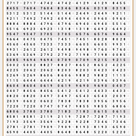
2
7
1
7
8
2
7
1
7
8
4
7
4
2
6
4
7
4
2
6
4
1
2
9
2
4
1
2
9
2
8
4
5
5
1
8
4
5
5
1
7
6
0
4
4
7
6
0
4
4
8
3
4
6
1
8
3
4
6
1
0
3
1
8
9
0
3
1
8
9
5
3
1
2
3
5
3
1
2
3
5
1
4
4
8
5
1
4
4
8
2
4
4
9
4
2
4
4
9
4
9
2
1
1
2
9
2
1
1
2
7
4
9
2
2
7
4
9
2
2
4
0
9
4
4
4
0
9
4
4
0
9
6
0
6
0
9
6
0
6
8
8
8
4
3
8
8
8
4
3
4
7
9
6
6
4
7
9
6
6
6
9
4
0
4
6
9
4
0
4
5
5
1
6
7
5
5
1
6
7
6
9
2
3
5
6
9
2
3
5
1
3
1
8
9
1
3
1
8
9
6
4
9
2
2
6
4
9
2
2
9
5
4
7
2
9
5
4
7
2
3
7
0
5
5
3
7
0
5
5
6
5
7
6
4
6
5
7
6
4
9
6
6
4
1
9
6
6
4
1
0
4
7
5
3
0
4
7
5
3
7
4
5
1
6
7
4
5
1
6
8
0
2
8
1
8
0
2
8
1
4
5
6
0
6
4
5
6
0
6
7
3
3
3
6
7
3
3
3
6
6
6
0
5
5
6
6
0
5
5
9
9
3
1
4
9
9
3
1
4
2
6
1
2
3
2
6
1
2
3
9
4
9
8
8
9
4
9
8
8
9
7
6
0
6
9
7
6
0
6
5
3
6
9
6
5
3
6
9
6
2
7
9
2
2
2
7
9
2
2
7
1
9
8
8
7
1
9
8
8
0
0
8
5
4
0
0
8
5
4
9
6
9
4
4
9
6
9
4
4
0
7
0
9
9
0
7
0
9
9
9
2
1
5
6
9
2
1
5
6
5
0
0
2
2
5
0
0
2
2
8
8
2
7
9
8
8
2
7
9
8
6
5
2
7
8
6
5
2
7
4
2
2
5
7
4
2
2
5
7
2
0
6
2
8
2
0
6
2
8
8
2
0
3
3
8
2
0
3
3
0
4
2
3
5
0
4
2
3
5
5
2
6
9
6
5
2
6
9
6
8
6
0
6
6
8
6
0
6
6
9
8
8
2
1
9
8
8
2
1
1
1
1
5
6
1
1
1
5
6
6
4
4
4
8
6
4
4
4
8
4
2
1
9
1
4
2
1
9
1
0
3
9
6
6
0
3
9
6
6
8
6
0
4
4
8
6
0
4
4
0
6
1
9
1
0
6
1
9
1
9
6
9
0
9
9
6
9
0
9
0
4
0
7
7
0
4
0
7
7
8
4
5
6
2
8
4
5
6
2
5
4
1
2
3
5
4
1
2
3
4
4
3
3
6
4
4
3
3
6
0
8
2
0
2
0
8
2
0
2
3
4
9
7
7
3
4
9
7
7
6
5
4
3
7
6
5
4
3
7
2
0
3
9
3
2
0
3
9
3
0
6
0
2
2
0
6
0
2
2
7
8
3
8
2
7
8
3
8
2
3
9
5
6
2
3
9
5
6
2
7
2
2
0
2
7
2
2
0
2
0
7
4
7
2
0
7
4
7
2
9
8
5
5
1
9
8
5
5
1
6
8
0
6
6
6
8
0
6
6
3
7
8
0
8
3
7
8
0
8
7
1
8
3
2
7
1
8
3
2
0
6
1
5
6
0
6
1
5
6
8
5
8
1
9
8
5
8
1
9
2
1
1
9
1
2
1
1
9
1
7
2
8
7
6
7
2
8
7
6
7
1
9
3
3
7
1
9
3
3
3
5
6
9
6
3
5
6
9
6
9
2
2
8
1
9
2
2
8
1
7
3
4
6
1
7
3
4
6
1
2
7
8
1
9
2
7
8
1
9
7
9
0
9
9
7
9
0
9
9
8
1
9
3
3
8
1
9
3
3
6
5
9
0
9
6
5
9
0
9
4
4
0
5
5
4
4
0
5
5
8
6
4
8
3
8
6
4
8
3
5
2
2
0
2
5
2
2
0
2