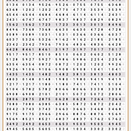
0
1
3
4
7
0
1
3
4
7
9
5
2
6
8
9
5
2
6
8
0
7
5
5
1
0
7
5
5
1
6
3
6
8
5
6
3
6
8
5
1
2
0
2
2
1
2
0
2
2
4
7
7
0
7
4
7
7
0
7
3
5
3
9
3
3
5
3
9
3
6
5
4
4
8
6
5
4
4
8
4
6
8
4
3
4
6
8
4
3
6
1
1
4
5
6
1
1
4
5
2
4
3
1
4
2
4
3
1
4
6
7
4
7
2
6
7
4
7
2
9
8
3
7
1
9
8
3
7
1
0
8
2
9
2
0
8
2
9
2
1
5
6
2
8
1
5
6
2
8
1
7
2
3
5
1
7
2
3
5
3
0
1
3
4
3
0
1
3
4
8
4
9
6
6
8
4
9
6
6
7
3
6
8
5
7
3
6
8
5
6
6
3
0
3
6
6
3
0
3
4
7
2
8
1
4
7
2
8
1
0
0
8
9
8
0
0
8
9
8
1
0
3
1
4
1
0
3
1
4
0
3
6
6
3
0
3
6
6
3
6
0
3
7
1
6
0
3
7
1
5
3
2
6
8
5
3
2
6
8
9
1
6
2
8
9
1
6
2
8
2
1
8
5
4
2
1
8
5
4
2
3
4
2
6
2
3
4
2
6
7
9
3
6
9
7
9
3
6
9
4
8
3
6
9
4
8
3
6
9
6
4
2
8
1
6
4
2
8
1
8
4
6
1
7
8
4
6
1
7
3
1
9
7
7
3
1
9
7
7
7
0
1
7
8
7
0
1
7
8
9
5
1
7
8
9
5
1
7
8
8
5
1
0
1
8
5
1
0
1
0
6
0
2
2
0
6
0
2
2
5
1
2
8
1
5
1
2
8
1
5
9
2
7
9
5
9
2
7
9
5
9
8
6
5
5
9
8
6
5
2
2
5
4
9
2
2
5
4
9
6
3
5
4
9
6
3
5
4
9
0
8
7
2
9
0
8
7
2
9
1
2
0
2
2
1
2
0
2
2
9
9
2
6
8
9
9
2
6
8
9
1
0
6
6
9
1
0
6
6
5
9
0
8
8
5
9
0
8
8
1
0
4
1
5
1
0
4
1
5
1
4
3
5
8
1
4
3
5
8
1
4
8
2
1
1
4
8
2
1
3
8
1
3
4
3
8
1
3
4
4
8
0
3
3
4
8
0
3
3
0
1
4
8
3
0
1
4
8
3
1
9
8
0
8
1
9
8
0
8
9
4
1
9
1
9
4
1
9
1
1
2
1
7
8
1
2
1
7
8
1
1
8
0
8
1
1
8
0
8
7
4
1
1
2
7
4
1
1
2
5
1
0
4
4
5
1
0
4
4
5
7
8
2
1
5
7
8
2
1
8
0
6
6
3
8
0
6
6
3
3
3
3
8
2
3
3
3
8
2
6
9
0
8
8
6
9
0
8
8
2
1
0
1
1
2
1
0
1
1
5
0
7
2
9
5
0
7
2
9
2
8
0
6
6
2
8
0
6
6
2
8
7
5
3
2
8
7
5
3
0
6
2
8
1
0
6
2
8
1
7
2
6
4
1
7
2
6
4
1
7
0
8
0
8
7
0
8
0
8
6
3
8
5
4
6
3
8
5
4
5
8
7
2
9
5
8
7
2
9
2
0
4
2
6
2
0
4
2
6
3
7
4
3
7
3
7
4
3
7
3
6
6
3
9
3
6
6
3
9
3
4
6
8
5
3
4
6
8
5
9
1
7
5
3
9
1
7
5
3
2
9
6
6
3
2
9
6
6
3
8
8
7
6
4
8
8
7
6
4
9
5
6
9
6
9
5
6
9
6
8
5
2
1
3
8
5
2
1
3
4
8
3
7
1
4
8
3
7
1
5
7
6
2
8
5
7
6
2
8
2
4
9
2
2
2
4
9
2
2
0
6
5
3
8
0
6
5
3
8
9
5
0
5
5
9
5
0
5
5
4
9
4
5
9
4
9
4
5
9
5
6
0
5
5
5
6
0
5
5
1
0
3
4
7
1
0
3
4
7
3
3
0
2
2
3
3
0
2
2