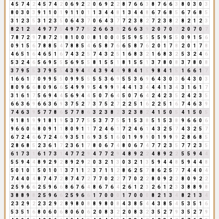
4
5
7
4
2
4
5
7
4
2
0
6
9
2
2
0
6
9
2
2
8
7
6
6
3
8
7
6
6
3
8
0
3
0
3
8
0
3
0
3
9
1
1
0
1
9
1
1
0
1
1
3
4
4
8
1
3
4
4
8
6
7
6
8
5
6
7
6
8
5
3
1
2
3
5
3
1
2
3
5
0
6
4
3
7
0
6
4
3
7
7
2
3
8
2
7
2
3
8
2
8
2
1
2
3
8
2
1
2
3
4
9
7
7
5
4
9
7
7
5
2
6
6
3
9
2
6
6
3
9
2
0
7
0
7
2
0
7
0
7
7
8
7
2
9
7
8
7
2
9
8
1
0
0
0
8
1
0
0
0
5
5
9
5
5
5
5
9
5
5
0
9
1
5
6
0
9
1
5
6
7
8
8
5
4
7
8
8
5
4
6
5
8
7
6
6
5
8
7
6
2
0
1
7
8
2
0
1
7
8
4
6
5
1
6
4
6
5
1
6
7
4
3
2
5
7
4
3
2
5
1
6
8
3
2
1
6
8
3
2
5
3
2
4
6
5
3
2
4
6
5
6
9
5
5
5
6
9
5
5
8
1
5
5
1
8
1
5
5
1
3
7
8
0
8
3
7
8
0
8
3
7
9
5
5
3
7
9
5
5
4
3
9
4
4
4
3
9
4
4
9
8
4
1
5
9
8
4
1
5
1
6
6
1
7
1
6
6
1
7
0
9
9
5
5
0
9
9
5
5
5
5
3
6
9
5
5
3
6
9
6
4
3
0
3
6
4
3
0
3
8
0
9
6
6
8
0
9
6
6
5
4
9
9
9
5
4
9
9
9
4
4
1
3
4
4
4
1
3
4
3
1
6
1
7
3
1
6
1
7
5
6
9
4
4
5
6
9
4
4
5
0
7
6
4
5
0
7
6
4
2
4
2
3
5
2
4
2
3
5
6
6
3
6
9
6
6
3
6
9
3
7
5
2
7
3
7
5
2
7
2
2
5
1
6
2
2
5
1
6
7
4
6
3
9
7
4
6
3
9
5
7
7
8
6
5
7
7
8
6
3
2
3
8
2
3
2
3
8
2
4
1
5
0
5
4
1
5
0
5
9
1
8
1
9
9
1
8
1
9
5
3
7
7
5
5
3
7
7
5
5
1
5
3
8
5
1
5
3
8
9
6
6
0
6
9
6
6
0
6
8
0
9
1
1
8
0
9
1
1
7
2
4
6
1
7
2
4
6
1
4
3
2
5
7
4
3
2
5
7
6
7
2
4
6
6
7
2
4
6
9
3
5
1
6
9
3
5
1
6
0
1
9
9
9
0
1
9
9
9
2
8
6
8
5
2
8
6
8
5
2
3
6
1
7
2
3
6
1
7
8
0
6
7
4
8
0
6
7
4
7
7
2
3
5
7
7
2
3
5
6
1
7
3
1
6
1
7
3
1
4
7
7
2
9
4
7
7
2
9
4
8
9
2
2
4
8
9
2
2
5
5
9
4
4
5
5
9
4
4
8
9
2
9
2
8
9
2
9
2
0
3
2
1
3
0
3
2
1
3
5
9
4
4
8
5
9
4
4
8
5
0
1
0
1
5
0
1
0
1
3
7
1
1
2
3
7
1
1
2
8
6
2
5
7
8
6
2
5
7
7
4
4
0
4
7
4
4
0
4
8
7
4
7
2
8
7
4
7
2
7
7
0
2
2
7
7
0
2
2
8
0
9
2
2
8
0
9
2
2
2
5
9
6
6
2
5
9
6
6
8
6
7
6
4
8
6
7
6
4
2
6
1
2
3
2
6
1
2
3
3
8
8
9
8
3
8
8
9
8
2
5
9
6
6
2
5
9
6
6
1
7
0
0
0
1
7
0
0
0
8
2
1
3
4
8
2
1
3
4
2
3
2
9
2
2
3
2
9
2
8
9
8
0
8
8
9
8
0
8
4
3
8
5
4
4
3
8
5
4
5
3
5
1
6
5
3
5
1
6
8
0
6
0
6
8
0
6
0
6
2
0
8
3
2
2
0
8
3
2
3
5
2
7
9
3
5
2
7
9