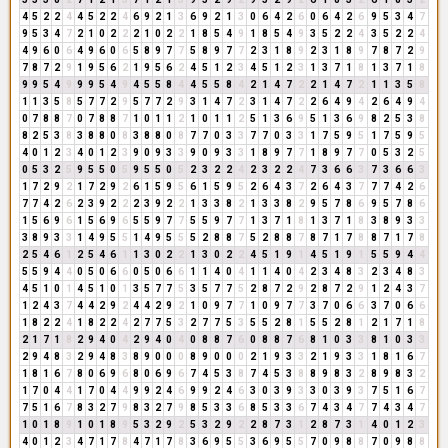
4
5
2
2
4
4
5
2
2
4
6
9
2
1
3
6
9
2
1
3
0
6
4
2
6
0
6
4
2
6
9
5
3
4
7
9
5
3
4
7
2
1
0
2
2
2
1
0
2
2
1
8
5
4
9
1
8
5
4
9
3
5
2
2
4
3
5
2
2
4
4
9
6
0
6
4
9
6
0
6
5
8
9
7
7
5
8
9
7
7
2
3
1
8
9
2
3
1
8
9
7
8
7
2
9
7
8
7
2
9
1
9
5
6
2
1
9
5
6
2
4
5
1
2
3
4
5
1
2
3
1
3
7
1
8
1
3
7
1
8
9
9
5
4
9
9
9
5
4
9
4
5
5
8
4
4
5
5
8
4
2
1
4
7
2
2
1
4
7
2
1
1
3
5
8
1
1
3
5
8
5
7
7
2
9
5
7
7
2
9
3
1
4
7
2
3
1
4
7
2
2
6
4
9
4
2
6
4
9
4
0
7
8
8
7
0
7
8
8
7
1
0
1
1
2
1
0
1
1
2
5
1
3
6
9
5
1
3
6
9
8
2
5
3
8
8
2
5
3
8
3
8
8
0
8
3
8
8
0
8
7
7
0
3
3
7
7
0
3
3
1
7
5
9
5
1
7
5
9
5
4
0
1
2
3
4
0
1
2
3
9
0
9
3
3
9
0
9
3
3
1
8
9
7
7
1
8
9
7
7
0
5
3
2
5
0
5
3
2
5
9
5
5
0
5
9
5
5
0
5
2
3
2
2
4
2
3
2
2
4
7
3
6
6
3
7
3
6
6
3
1
7
2
9
2
1
7
2
9
2
6
1
5
9
5
6
1
5
9
5
2
6
4
3
7
2
6
4
3
7
7
7
4
2
6
7
7
4
2
6
2
3
9
2
2
2
3
9
2
2
1
3
3
8
2
1
3
3
8
2
9
5
7
8
6
9
5
7
8
6
1
5
6
9
6
1
5
6
9
6
5
5
9
7
7
5
5
9
7
7
1
3
7
1
8
1
3
7
1
8
3
8
9
3
3
3
8
9
3
3
1
4
9
5
5
1
4
9
5
5
5
2
8
8
7
5
2
8
8
7
8
7
1
7
8
8
7
1
7
8
2
5
4
6
1
2
5
4
6
1
1
3
0
2
2
1
3
0
2
2
4
5
1
9
1
4
5
1
9
1
5
5
9
4
4
5
5
9
4
4
0
5
0
6
6
0
5
0
6
6
1
1
4
0
4
1
1
4
0
4
2
3
4
8
3
2
3
4
8
3
4
5
1
0
1
4
5
1
0
1
3
5
7
7
5
3
5
7
7
5
2
8
7
2
9
2
8
7
2
9
1
2
4
3
7
1
2
4
3
7
4
4
2
9
2
4
4
2
9
2
1
0
9
7
7
1
0
9
7
7
3
7
0
6
6
3
7
0
6
6
1
8
2
2
4
1
8
2
2
4
2
7
7
5
3
2
7
7
5
3
5
5
2
8
1
5
5
2
8
1
2
1
7
1
8
2
1
7
1
8
2
9
4
0
4
2
9
4
0
4
0
8
8
7
6
0
8
8
7
6
8
1
0
3
3
8
1
0
3
3
2
9
4
8
3
2
9
4
8
3
8
9
0
0
0
8
9
0
0
0
2
1
9
3
3
2
1
9
3
3
1
8
1
6
7
1
8
1
6
7
8
0
6
9
6
8
0
6
9
6
7
4
5
3
8
7
4
5
3
8
8
9
8
3
2
8
9
8
3
2
1
7
0
4
4
1
7
0
4
4
9
9
2
4
6
9
9
2
4
6
3
0
3
9
3
3
0
3
9
3
7
5
1
6
7
7
5
1
6
7
8
3
2
7
9
8
3
2
7
9
8
5
3
3
6
8
5
3
3
6
7
4
3
4
7
7
4
3
4
7
1
0
1
8
9
1
0
1
8
9
5
3
2
9
2
5
3
2
9
2
2
8
7
3
1
2
8
7
3
1
4
0
1
2
3
4
0
1
2
3
4
7
1
7
8
4
7
1
7
8
3
6
9
5
5
3
6
9
5
5
7
0
9
8
8
7
0
9
8
8