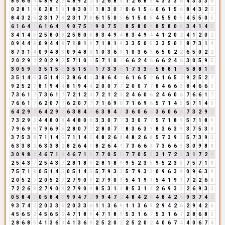
8
5
6
6
3
4
8
9
2
2
4
8
9
2
2
1
2
6
8
5
1
2
6
8
5
4
3
3
3
6
4
3
3
3
6
0
2
8
1
9
0
2
8
1
9
1
8
3
0
3
1
8
3
0
3
0
6
1
5
6
0
6
1
5
6
8
4
3
2
5
8
4
3
2
5
2
3
1
7
8
2
3
1
7
8
6
1
5
0
5
6
1
5
0
5
4
5
5
0
5
4
5
5
0
5
6
1
6
4
1
6
1
6
4
1
9
0
7
5
3
9
0
7
5
3
8
5
8
0
8
8
5
8
0
8
3
4
1
4
5
3
4
1
4
5
2
5
8
0
8
2
5
8
0
8
8
3
4
9
4
8
3
4
9
4
4
1
2
0
2
4
1
2
0
2
0
9
4
4
8
0
9
4
4
8
7
1
8
1
9
7
1
8
1
9
3
3
5
0
5
3
3
5
0
5
8
7
3
1
4
8
7
3
1
4
0
9
4
8
3
0
9
4
8
3
1
0
3
6
9
1
0
3
6
9
6
5
0
2
2
6
5
0
2
2
2
0
2
9
2
2
0
2
9
2
5
7
1
0
1
5
7
1
0
1
6
6
2
4
6
6
6
2
4
6
3
0
5
9
5
3
0
5
9
5
3
5
1
5
6
3
5
1
5
6
1
7
3
3
6
1
7
3
3
6
5
8
8
1
9
5
8
8
1
9
3
5
1
4
5
3
5
1
4
5
3
8
6
4
1
3
8
6
4
1
6
1
6
5
2
6
1
6
5
2
9
2
5
2
7
9
2
5
2
7
8
1
9
4
4
8
1
9
4
4
2
0
0
7
7
2
0
0
7
7
8
4
6
6
3
8
4
6
6
3
7
3
6
1
7
7
3
6
1
7
7
2
1
2
3
7
2
1
2
3
2
4
6
0
6
2
4
6
0
6
7
6
6
1
7
7
6
6
1
7
6
2
0
7
7
6
2
0
7
7
7
1
6
9
6
7
1
6
9
6
5
7
1
4
5
5
7
1
4
5
6
4
2
9
2
6
4
2
9
2
6
3
8
4
3
6
3
8
4
3
3
6
0
6
6
3
6
0
6
6
7
3
2
9
2
7
3
2
9
2
4
4
8
0
8
4
4
8
0
8
3
3
0
7
7
3
3
0
7
7
5
7
1
8
9
5
7
1
8
9
7
9
6
9
6
7
9
6
9
6
2
8
0
7
7
2
8
0
7
7
8
3
6
3
9
8
3
6
3
9
3
7
5
3
8
3
7
5
3
8
7
1
1
4
5
7
1
1
4
5
4
8
2
6
8
4
8
2
6
8
5
7
3
9
3
5
7
3
9
3
6
3
3
8
2
6
3
3
8
2
8
2
6
4
1
8
2
6
4
1
7
3
6
6
3
7
3
6
6
3
3
0
9
8
8
3
0
9
8
8
4
6
7
1
8
4
6
7
1
8
7
7
0
5
5
7
7
0
5
5
3
1
7
2
9
3
1
7
2
9
2
5
4
3
7
2
5
4
3
7
2
8
1
8
9
2
8
1
8
9
9
5
2
3
5
9
5
2
3
5
7
5
7
1
8
7
5
7
1
8
0
5
1
4
5
0
5
1
4
5
5
7
9
3
3
5
7
9
3
3
0
9
6
3
9
0
9
6
3
9
2
0
5
2
7
2
0
5
2
7
2
7
9
0
9
2
7
9
0
9
5
4
1
9
1
5
4
1
9
1
7
2
2
6
8
7
2
2
6
8
2
7
9
0
9
2
7
9
0
9
8
5
3
1
4
8
5
3
1
4
2
6
9
3
3
2
6
9
3
3
0
5
8
4
3
0
5
8
4
3
9
9
4
7
2
9
9
4
7
2
4
8
4
2
6
4
8
4
2
6
9
3
7
4
2
9
3
7
4
2
2
0
3
3
6
2
0
3
3
6
1
1
3
6
9
1
1
3
6
9
2
9
4
2
6
2
9
4
2
6
4
5
6
5
2
4
5
6
5
2
4
7
1
8
9
4
7
1
8
9
5
3
1
6
7
5
3
1
6
7
2
8
6
8
5
2
8
6
8
5
4
1
3
6
9
4
1
3
6
9
2
5
2
0
2
2
5
2
0
2
4
0
6
7
4
4
0
6
7
4