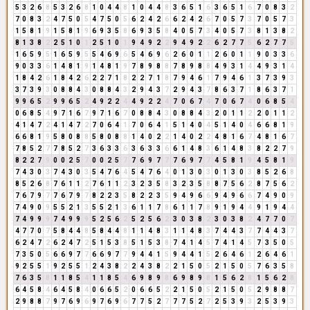
5
3
2
6
8
5
3
2
6
8
1
0
4
4
8
1
0
4
4
8
3
6
5
1
6
3
6
5
1
6
7
0
8
3
2
7
0
8
3
2
4
7
5
0
5
4
7
5
0
5
6
2
4
2
6
6
2
4
2
6
7
0
5
7
3
7
0
5
7
3
1
5
8
1
9
1
5
8
1
9
6
9
3
5
8
6
9
3
5
8
4
0
5
7
3
4
0
5
7
3
8
1
3
8
2
8
1
3
8
2
2
5
1
0
1
2
5
1
0
1
9
4
9
2
2
9
4
9
2
2
6
2
7
7
5
6
2
7
7
5
1
6
5
9
5
1
6
5
9
5
5
4
6
9
6
5
4
6
9
6
2
6
0
1
1
2
6
0
1
1
9
0
3
3
6
9
0
3
3
6
1
4
8
1
9
1
4
8
1
9
7
8
9
8
8
7
8
9
8
8
4
9
3
1
4
4
9
3
1
4
1
8
4
2
6
1
8
4
2
6
2
2
7
1
8
2
2
7
1
8
7
9
4
6
1
7
9
4
6
1
3
7
3
9
3
3
7
3
9
3
0
8
8
4
3
0
8
8
4
3
2
9
4
3
7
2
9
4
3
7
8
6
3
7
1
8
6
3
7
1
9
9
6
5
2
9
9
6
5
2
4
9
2
2
4
4
9
2
2
4
7
0
6
7
4
7
0
6
7
4
0
6
8
5
4
0
6
8
5
4
9
7
1
6
7
9
7
1
6
7
0
8
8
4
3
0
8
8
4
3
2
0
1
1
2
2
0
1
1
2
4
1
4
7
2
4
1
4
7
2
7
0
6
4
1
7
0
6
4
1
5
1
4
0
4
5
1
4
0
4
6
6
8
1
9
6
6
8
1
9
5
8
0
8
8
5
8
0
8
8
1
4
0
2
2
1
4
0
2
2
4
8
1
6
7
4
8
1
6
7
7
8
5
2
7
7
8
5
2
7
3
6
3
3
6
3
6
3
3
6
6
1
4
8
3
6
1
4
8
3
8
2
2
7
9
8
2
2
7
9
0
0
2
5
7
0
0
2
5
7
7
6
9
7
7
7
6
9
7
7
4
5
8
1
9
4
5
8
1
9
7
4
3
0
3
7
4
3
0
3
5
4
7
6
4
5
4
7
6
4
0
1
3
0
3
0
1
3
0
3
8
5
2
6
8
8
5
2
6
8
7
6
1
1
2
7
6
1
1
2
3
2
3
5
8
3
2
3
5
8
8
7
5
6
2
8
7
5
6
2
7
6
7
9
7
7
6
7
9
7
8
2
2
3
5
8
2
2
3
5
9
4
9
6
6
9
4
9
6
6
7
4
9
0
9
7
4
9
0
9
5
5
2
1
3
5
5
2
1
3
6
1
1
7
8
6
1
1
7
8
9
1
9
4
4
9
1
9
4
4
7
4
9
9
9
7
4
9
9
9
5
2
5
6
2
5
2
5
6
2
3
0
3
8
2
3
0
3
8
2
4
7
7
0
7
4
7
7
0
7
5
8
4
4
8
5
8
4
4
8
1
1
4
8
3
1
1
4
8
3
7
4
4
3
7
7
4
4
3
7
6
2
4
7
2
6
2
4
7
2
5
1
5
3
8
5
1
5
3
8
7
4
1
4
5
7
4
1
4
5
7
3
5
0
5
7
3
5
0
5
6
6
9
7
7
6
6
9
7
7
9
4
4
1
5
9
4
4
1
5
2
6
4
6
1
2
6
4
6
1
9
2
5
5
1
9
2
5
5
1
2
4
3
8
2
2
4
3
8
2
2
1
5
0
5
2
1
5
0
5
7
6
3
5
8
7
6
3
5
8
1
1
8
5
4
1
1
8
5
4
6
9
8
9
8
6
9
8
9
8
1
5
6
2
8
1
5
6
2
8
6
4
5
8
4
6
4
5
8
4
0
6
6
5
2
0
6
6
5
2
2
1
5
0
5
2
1
5
0
5
2
9
8
8
7
2
9
8
8
7
9
7
6
9
6
9
7
6
9
6
7
7
5
2
7
7
7
5
2
7
2
5
3
9
3
2
5
3
9
3