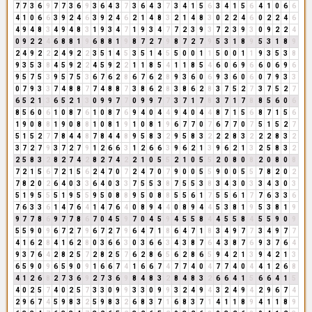
7
7
3
6
9
7
7
3
6
9
3
6
4
3
7
3
6
4
3
7
3
4
1
5
6
3
4
1
5
6
4
1
0
6
6
4
1
0
6
6
3
9
2
4
6
3
9
2
4
6
2
1
4
8
3
2
1
4
8
3
0
2
2
4
6
0
2
2
4
6
4
9
4
8
3
4
9
4
8
3
1
9
3
4
7
1
9
3
4
7
7
2
3
9
3
7
2
3
9
3
0
9
2
2
4
0
9
2
2
4
6
8
8
1
9
6
8
8
1
9
8
7
2
7
9
8
7
2
7
9
5
3
1
8
9
5
3
1
8
9
2
4
9
2
2
2
4
9
2
2
3
5
1
4
5
3
5
1
4
5
5
0
0
1
1
5
0
0
1
1
9
3
5
3
8
9
3
5
3
8
4
5
9
2
2
4
5
9
2
2
1
1
8
5
4
1
1
8
5
4
6
0
6
9
6
6
0
6
9
6
9
5
7
5
3
9
5
7
5
3
6
7
6
2
8
6
7
6
2
8
9
3
6
0
6
9
3
6
0
6
0
7
9
3
3
0
7
9
3
3
7
4
8
8
7
7
4
8
8
7
3
8
6
2
8
3
8
6
2
8
3
7
5
2
7
3
7
5
2
7
6
5
2
1
3
6
5
2
1
3
0
9
9
7
7
0
9
9
7
7
3
7
1
7
8
3
7
1
7
8
8
5
6
0
6
8
5
6
0
6
1
0
8
7
6
1
0
8
7
6
9
4
0
4
4
9
4
0
4
4
8
7
1
5
6
8
7
1
5
6
1
9
0
8
8
1
9
0
8
8
1
0
8
1
9
1
0
8
1
9
6
7
7
0
7
6
7
7
0
7
5
1
5
2
7
5
1
5
2
7
7
8
4
4
8
7
8
4
4
8
9
5
8
3
2
9
5
8
3
2
2
2
8
3
2
2
2
8
3
2
3
7
2
7
9
3
7
2
7
9
1
2
6
6
3
1
2
6
6
3
9
6
2
1
3
9
6
2
1
3
2
5
8
3
2
2
5
8
3
2
8
2
7
4
2
8
2
7
4
2
2
1
0
5
5
2
1
0
5
5
2
0
8
0
8
2
0
8
0
8
7
2
1
5
6
7
2
1
5
6
2
4
7
0
7
2
4
7
0
7
9
0
0
5
5
9
0
0
5
5
7
8
2
0
2
7
8
2
0
2
6
4
0
3
3
6
4
0
3
3
7
5
5
3
8
7
5
5
3
8
3
4
3
0
3
3
4
3
0
3
5
1
9
5
5
5
1
9
5
5
9
5
0
8
8
9
5
0
8
8
5
5
6
1
7
5
5
6
1
7
7
6
3
3
6
7
6
3
3
6
1
4
7
6
4
1
4
7
6
4
0
8
9
4
4
0
8
9
4
4
5
3
8
1
9
5
3
8
1
9
9
7
7
8
6
9
7
7
8
6
7
0
4
5
9
7
0
4
5
9
4
5
5
8
4
4
5
5
8
4
5
5
9
0
9
5
5
9
0
9
6
7
2
7
9
6
7
2
7
9
6
4
7
1
8
6
4
7
1
8
3
4
9
7
7
3
4
9
7
7
4
1
6
2
8
4
1
6
2
8
0
3
6
6
3
0
3
6
6
3
4
3
8
7
6
4
3
8
7
6
9
3
7
6
4
9
3
7
6
4
2
8
2
5
7
2
8
2
5
7
6
2
8
6
5
6
2
8
6
5
9
4
2
1
3
9
4
2
1
3
6
5
9
0
9
6
5
9
0
9
1
6
6
7
4
1
6
6
7
4
7
7
4
0
4
7
7
4
0
4
4
1
2
6
8
4
1
2
6
8
2
7
3
6
9
2
7
3
6
9
8
4
8
3
2
8
4
8
3
2
6
6
4
1
5
6
6
4
1
5
4
0
2
5
7
4
0
2
5
7
3
3
0
9
9
3
3
0
9
9
3
2
4
9
4
3
2
4
9
4
2
9
6
7
4
2
9
6
7
4
5
9
8
3
2
5
9
8
3
2
6
8
3
7
1
6
8
3
7
1
4
1
1
8
9
4
1
1
8
9