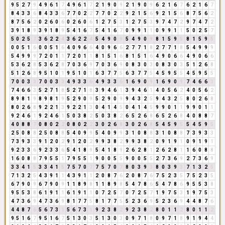
9
5
2
7
9
4
9
6
1
7
4
9
6
1
7
2
1
9
0
9
2
1
9
0
9
6
2
1
6
7
6
2
1
6
7
8
4
3
3
6
8
4
3
3
6
7
7
0
2
2
7
7
0
2
2
9
2
1
5
6
9
2
1
5
6
8
7
5
6
2
8
7
5
6
2
0
2
6
0
6
0
2
6
0
6
1
2
7
5
3
1
2
7
5
3
9
7
4
7
2
9
7
4
7
2
3
9
1
8
9
3
9
1
8
9
5
4
1
6
7
5
4
1
6
7
0
9
9
1
1
0
9
9
1
1
5
0
2
5
7
5
0
2
5
7
3
6
2
2
4
3
6
2
2
4
5
4
9
0
9
5
4
9
0
9
8
1
5
9
5
8
1
5
9
5
0
0
5
1
6
0
0
5
1
6
4
0
9
6
6
4
0
9
6
6
2
7
7
1
8
2
7
7
1
8
5
4
9
9
9
5
4
9
9
9
7
2
0
1
1
7
2
0
1
1
8
1
5
1
6
8
1
5
1
6
4
9
0
6
6
4
9
0
6
6
5
3
6
2
8
5
3
6
2
8
7
0
3
6
9
7
0
3
6
9
0
8
3
0
3
0
8
3
0
3
5
1
2
6
8
5
1
2
6
8
9
5
1
0
1
9
5
1
0
1
6
3
7
7
5
6
3
7
7
5
4
5
9
5
5
4
5
9
5
5
7
0
0
3
3
7
0
0
3
3
4
9
3
3
6
4
9
3
3
6
1
6
9
0
9
1
6
9
0
9
7
4
6
6
3
7
4
6
6
3
5
2
7
1
8
5
2
7
1
8
3
9
4
6
1
3
9
4
6
1
4
0
5
6
2
4
0
5
6
2
8
9
8
1
9
8
9
8
1
9
5
2
9
0
9
5
2
9
0
9
9
4
3
2
5
9
4
3
2
5
8
0
2
6
8
8
0
2
6
8
9
2
2
1
3
9
2
2
1
3
0
4
1
4
5
0
4
1
4
5
9
9
0
1
1
9
9
0
1
1
9
2
4
6
1
9
2
4
6
1
5
0
3
8
2
5
0
3
8
2
6
5
2
6
8
6
5
2
6
8
4
0
8
8
7
4
0
8
8
7
0
8
0
2
2
0
8
0
2
2
3
0
2
6
8
3
0
2
6
8
5
4
5
9
5
5
4
5
9
5
2
5
0
8
8
2
5
0
8
8
5
4
0
9
9
5
4
0
9
9
3
1
0
8
8
3
1
0
8
8
7
3
9
3
3
7
3
9
3
3
9
1
2
0
2
9
1
2
0
2
9
9
3
8
2
9
9
3
8
2
0
9
1
9
1
0
9
1
9
1
9
2
3
3
6
9
2
3
3
6
5
4
1
8
9
5
4
1
8
9
2
6
2
8
1
2
6
2
8
1
1
6
0
8
8
1
6
0
8
8
7
9
5
5
1
7
9
5
5
1
9
0
0
5
5
9
0
0
5
5
2
7
3
6
9
2
7
3
6
9
3
3
4
1
5
3
3
4
1
5
7
5
7
0
7
7
5
7
0
7
8
0
3
9
3
8
0
3
9
3
7
1
3
2
5
7
1
3
2
5
4
3
9
1
1
4
3
9
1
1
2
0
8
7
6
2
0
8
7
6
7
5
2
3
5
7
5
2
3
5
6
7
9
0
9
6
7
9
0
9
1
1
8
9
8
1
1
8
9
8
5
4
7
8
6
5
4
7
8
6
9
5
5
3
8
9
5
5
3
8
6
1
9
1
1
6
1
9
1
1
0
7
2
5
7
0
7
2
5
7
1
9
7
5
3
1
9
7
5
3
4
7
3
6
9
4
7
3
6
9
8
1
7
7
5
8
1
7
7
5
5
2
3
6
9
5
2
3
6
9
4
4
8
7
6
4
4
8
7
6
5
6
7
3
1
5
6
7
3
1
9
2
3
8
2
9
2
3
8
2
8
0
1
1
2
8
0
1
1
2
9
5
1
6
7
9
5
1
6
7
5
1
3
0
3
5
1
3
0
3
0
9
7
1
8
0
9
7
1
8
9
1
9
4
4