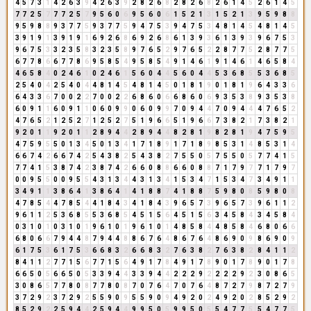
4
5
7
3
1
4
2
6
3
9
4
2
6
3
9
2
8
2
6
8
2
8
2
6
8
2
6
1
4
5
2
6
1
4
5
7
7
2
5
7
7
7
2
5
7
9
5
6
0
6
9
5
6
0
6
1
5
2
1
3
1
5
2
1
3
9
5
9
8
8
9
5
9
8
8
9
3
7
7
5
9
3
7
7
5
9
4
7
5
3
9
4
7
5
3
4
8
1
4
5
4
8
1
4
5
3
9
1
9
1
3
9
1
9
1
6
9
2
6
8
6
9
2
6
8
6
1
3
9
3
6
1
3
9
3
9
6
7
5
3
9
6
7
5
3
3
2
3
5
8
3
2
3
5
8
9
7
6
5
2
9
7
6
5
2
2
8
7
7
5
2
8
7
7
5
6
7
7
8
6
6
7
7
8
6
9
5
8
5
4
9
5
8
5
4
9
1
4
6
1
9
1
4
6
1
4
6
5
8
4
4
6
5
8
4
0
2
4
6
1
0
2
4
6
1
5
6
0
4
4
5
6
0
4
4
5
3
6
8
5
5
3
6
8
5
2
5
4
0
4
2
5
4
0
4
4
8
1
4
5
4
8
1
4
5
0
1
8
1
9
0
1
8
1
9
6
4
3
3
6
6
4
3
3
6
7
0
0
2
2
7
0
0
2
2
6
8
6
0
6
6
8
6
0
6
9
3
5
3
8
9
3
5
3
8
6
0
9
1
1
6
0
9
1
1
0
6
0
9
9
0
6
0
9
9
7
0
9
4
4
7
0
9
4
4
4
7
6
5
2
4
7
6
5
2
1
2
5
2
7
1
2
5
2
7
5
1
9
6
6
5
1
9
6
6
7
3
8
2
1
7
3
8
2
1
9
2
0
1
1
9
2
0
1
1
2
8
9
4
4
2
8
9
4
4
8
2
8
1
9
8
2
8
1
9
4
7
5
9
5
4
7
5
9
5
5
0
1
3
4
5
0
1
3
4
1
7
1
8
9
1
7
1
8
9
8
5
3
1
4
8
5
3
1
4
6
6
7
4
2
6
6
7
4
2
5
4
3
8
2
5
4
3
8
2
7
5
5
0
5
7
5
5
0
5
7
7
4
1
5
7
7
4
1
5
3
8
7
4
2
3
8
7
4
2
6
6
0
8
8
6
6
0
8
8
7
1
7
9
7
7
1
7
9
7
0
0
9
5
5
0
0
9
5
5
4
3
1
3
4
4
3
1
3
4
1
5
3
4
7
1
5
3
4
7
3
4
9
1
1
3
4
9
1
1
3
8
6
4
1
3
8
6
4
1
4
1
8
8
7
4
1
8
8
7
5
9
8
0
8
5
9
8
0
8
4
7
8
5
4
4
7
8
5
4
4
1
8
4
3
4
1
8
4
3
9
6
5
7
3
9
6
5
7
3
9
6
1
1
2
9
6
1
1
2
5
3
6
8
5
5
3
6
8
5
4
5
1
5
6
4
5
1
5
6
3
4
5
8
4
3
4
5
8
4
0
3
1
0
1
0
3
1
0
1
9
6
1
0
1
9
6
1
0
1
4
8
5
8
4
4
8
5
8
4
6
8
0
6
6
6
8
0
6
6
7
9
4
4
8
7
9
4
4
8
8
6
7
6
4
8
6
7
6
4
8
6
9
0
9
8
6
9
0
9
6
1
7
5
3
6
1
7
5
3
6
6
8
3
2
6
6
8
3
2
7
6
3
8
2
7
6
3
8
2
8
4
1
1
2
8
4
1
1
2
7
7
1
5
6
7
7
1
5
6
4
9
1
7
8
4
9
1
7
8
9
0
1
7
8
9
0
1
7
8
6
6
5
0
5
6
6
5
0
5
3
3
9
4
4
3
3
9
4
4
2
2
2
9
2
2
2
2
9
2
3
0
8
6
5
3
0
8
6
5
7
7
8
0
8
7
7
8
0
8
7
0
7
6
4
7
0
7
6
4
8
7
2
7
9
8
7
2
7
9
3
7
2
9
2
3
7
2
9
2
5
5
9
0
9
5
5
9
0
9
4
9
2
0
2
4
9
2
0
2
8
5
2
9
2
8
5
2
9
2
2
5
9
4
4
2
5
9
4
4
9
9
5
0
5
9
9
5
0
5
5
4
7
7
5
5
4
7
7
5