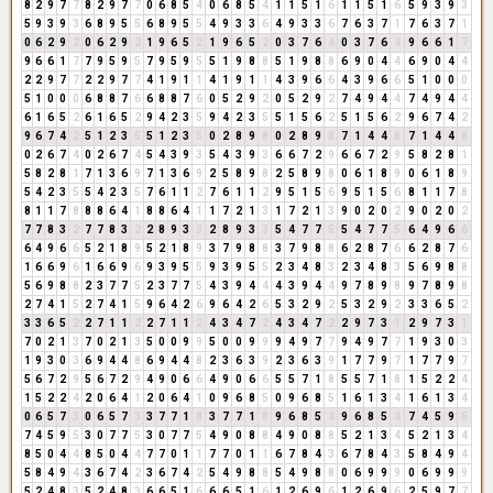
8
2
9
7
7
8
2
9
7
7
0
6
8
5
4
0
6
8
5
4
1
1
5
1
6
1
1
5
1
6
5
9
3
9
3
5
9
3
9
3
6
8
9
5
5
6
8
9
5
5
4
9
3
3
6
4
9
3
3
6
7
6
3
7
1
7
6
3
7
1
0
6
2
9
2
0
6
2
9
2
1
9
6
5
2
1
9
6
5
2
0
3
7
6
4
0
3
7
6
4
9
6
6
1
7
9
6
6
1
7
7
9
5
9
5
7
9
5
9
5
5
1
9
8
8
5
1
9
8
8
6
9
0
4
4
6
9
0
4
4
2
2
9
7
7
2
2
9
7
7
4
1
9
1
1
4
1
9
1
1
4
3
9
6
6
4
3
9
6
6
5
1
0
0
0
5
1
0
0
0
6
8
8
7
6
6
8
8
7
6
0
5
2
9
2
0
5
2
9
2
7
4
9
4
4
7
4
9
4
4
6
1
6
5
2
6
1
6
5
2
9
4
2
3
5
9
4
2
3
5
5
1
5
6
2
5
1
5
6
2
9
6
7
4
2
9
6
7
4
2
5
1
2
3
5
5
1
2
3
5
0
2
8
9
8
0
2
8
9
8
7
1
4
4
8
7
1
4
4
8
0
2
6
7
4
0
2
6
7
4
5
4
3
9
3
5
4
3
9
3
6
6
7
2
9
6
6
7
2
9
5
8
2
8
1
5
8
2
8
1
7
1
3
6
9
7
1
3
6
9
2
5
8
9
8
2
5
8
9
8
0
6
1
8
9
0
6
1
8
9
5
4
2
3
5
5
4
2
3
5
7
6
1
1
2
7
6
1
1
2
9
5
1
5
6
9
5
1
5
6
8
1
1
7
8
8
1
1
7
8
8
8
6
4
1
8
8
6
4
1
1
7
2
1
3
1
7
2
1
3
9
0
2
0
2
9
0
2
0
2
7
7
8
3
2
7
7
8
3
2
2
8
9
3
3
2
8
9
3
3
5
4
7
7
5
5
4
7
7
5
6
4
9
6
6
6
4
9
6
6
5
2
1
8
9
5
2
1
8
9
3
7
9
8
8
3
7
9
8
8
6
2
8
7
6
6
2
8
7
6
1
6
6
9
6
1
6
6
9
6
9
3
9
5
5
9
3
9
5
5
2
3
4
8
3
2
3
4
8
3
5
6
9
8
8
5
6
9
8
8
2
3
7
7
5
2
3
7
7
5
4
3
9
4
4
4
3
9
4
4
9
7
8
9
8
9
7
8
9
8
2
7
4
1
5
2
7
4
1
5
9
6
4
2
6
9
6
4
2
6
5
3
2
9
2
5
3
2
9
2
3
3
6
5
2
3
3
6
5
2
2
7
1
1
2
2
7
1
1
2
4
3
4
7
2
4
3
4
7
2
2
9
7
3
1
2
9
7
3
1
7
0
2
1
3
7
0
2
1
3
5
0
0
9
9
5
0
0
9
9
9
4
9
7
7
9
4
9
7
7
1
9
3
0
3
1
9
3
0
3
6
9
4
4
8
6
9
4
4
8
2
3
6
3
9
2
3
6
3
9
1
7
7
9
7
1
7
7
9
7
5
6
7
2
9
5
6
7
2
9
4
9
0
6
6
4
9
0
6
6
5
5
7
1
8
5
5
7
1
8
1
5
2
2
4
1
5
2
2
4
2
0
6
4
1
2
0
6
4
1
0
9
6
8
5
0
9
6
8
5
1
6
1
3
4
1
6
1
3
4
0
6
5
7
3
0
6
5
7
3
3
7
7
1
8
3
7
7
1
8
9
6
8
5
4
9
6
8
5
4
7
4
5
9
5
7
4
5
9
5
3
0
7
7
5
3
0
7
7
5
4
9
0
8
8
4
9
0
8
8
5
2
1
3
4
5
2
1
3
4
8
5
0
4
4
8
5
0
4
4
7
7
0
1
1
7
7
0
1
1
6
7
8
4
3
6
7
8
4
3
5
8
4
9
4
5
8
4
9
4
3
6
7
4
2
3
6
7
4
2
5
4
9
8
8
5
4
9
8
8
0
6
9
9
9
0
6
9
9
9
5
2
4
8
3
5
2
4
8
3
6
6
5
1
6
6
6
5
1
6
1
2
6
9
6
1
2
6
9
6
2
5
9
7
7