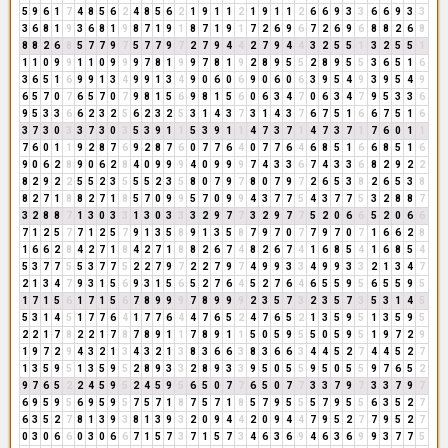
5
9
6
1
7
4
8
5
6
2
4
8
5
6
2
1
9
1
1
2
1
9
1
1
2
6
6
9
3
3
6
6
9
3
3
3
6
8
1
9
3
6
8
1
9
8
7
1
9
1
8
7
1
9
1
7
2
6
9
6
7
2
6
9
6
8
8
2
6
8
8
8
2
6
8
5
7
7
9
7
5
7
7
9
7
2
7
9
4
4
2
7
9
4
4
3
2
5
5
1
3
2
5
5
1
1
1
0
9
9
1
1
0
9
9
9
7
8
1
9
9
7
8
1
9
2
8
9
5
5
2
8
9
5
5
3
6
5
1
6
3
6
5
1
6
9
9
1
3
4
9
9
1
3
4
9
0
6
0
6
9
0
6
0
6
3
9
5
4
9
3
9
5
4
9
6
5
7
0
7
6
5
7
0
7
9
8
1
5
6
9
8
1
5
6
0
6
3
4
7
0
6
3
4
7
9
5
3
3
6
9
5
3
3
6
6
2
3
2
5
6
2
3
2
5
3
1
4
3
7
3
1
4
3
7
6
7
5
1
6
6
7
5
1
6
3
7
3
0
3
3
7
3
0
3
5
3
9
1
1
5
3
9
1
1
4
7
3
7
1
4
7
3
7
1
7
6
0
1
1
7
6
0
1
1
9
2
8
7
6
9
2
8
7
6
0
7
7
6
4
0
7
7
6
4
6
8
5
1
6
6
8
5
1
6
9
0
6
2
8
9
0
6
2
8
4
0
9
9
9
4
0
9
9
9
7
4
3
3
6
7
4
3
3
6
8
2
9
2
2
8
2
9
2
2
5
5
2
3
5
5
5
2
3
5
8
0
7
9
7
8
0
7
9
7
2
6
5
3
8
2
6
5
3
8
8
2
7
1
8
8
2
7
1
8
5
7
0
9
9
5
7
0
9
9
4
3
7
7
5
4
3
7
7
5
3
2
8
8
7
3
2
8
8
7
1
3
0
3
3
1
3
0
3
3
3
2
9
7
7
3
2
9
7
7
5
2
0
6
6
5
2
0
6
6
7
1
2
5
7
7
1
2
5
7
9
1
3
5
8
9
1
3
5
8
7
9
7
0
7
7
9
7
0
7
1
6
6
2
8
1
6
6
2
8
4
2
7
1
8
4
2
7
1
8
8
2
6
7
4
8
2
6
7
4
1
6
8
5
4
1
6
8
5
4
5
3
7
7
5
5
3
7
7
5
2
2
7
9
7
2
2
7
9
7
4
9
9
3
3
4
9
9
3
3
2
1
3
4
7
2
1
3
4
7
9
3
1
5
6
9
3
1
5
6
5
2
7
6
4
5
2
7
6
4
6
5
5
9
5
6
5
5
9
5
1
7
1
5
6
1
7
1
5
6
7
8
9
9
9
7
8
9
9
9
2
3
5
7
3
2
3
5
7
3
5
3
1
4
5
5
3
1
4
5
1
7
7
6
4
1
7
7
6
4
4
7
6
5
2
4
7
6
5
2
1
3
5
9
5
1
3
5
9
5
2
2
1
7
8
2
2
1
7
8
7
8
9
1
1
7
8
9
1
1
5
0
5
9
5
5
0
5
9
5
1
9
7
2
9
1
9
7
2
9
4
3
2
1
3
4
3
2
1
3
8
3
6
6
3
8
3
6
6
3
4
4
5
2
7
4
4
5
2
7
1
3
5
9
5
1
3
5
9
5
2
8
9
3
3
2
8
9
3
3
9
5
0
5
5
9
5
0
5
5
9
7
6
5
2
9
7
6
5
2
2
4
5
9
5
2
4
5
9
5
6
5
0
7
7
6
5
0
7
7
3
3
7
9
7
3
3
7
9
7
6
9
5
9
5
6
9
5
9
5
7
5
7
1
8
7
5
7
1
8
5
7
9
5
5
5
7
9
5
5
6
3
5
2
7
6
3
5
2
7
8
1
3
9
3
8
1
3
9
3
2
0
9
4
4
2
0
9
4
4
7
9
5
2
7
7
9
5
2
7
0
3
0
6
6
0
3
0
6
6
7
1
5
7
3
7
1
5
7
3
4
6
3
6
9
4
6
3
6
9
9
3
7
7
5