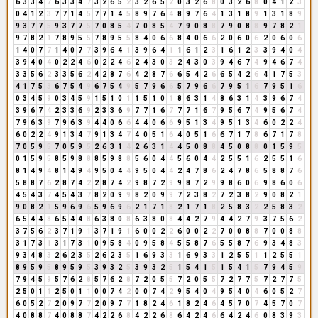
6
3
3
4
7
6
3
3
4
7
3
2
6
5
2
3
2
6
5
2
0
3
2
6
8
0
3
2
6
8
0
4
1
2
3
0
4
1
2
3
7
7
1
4
5
7
7
1
4
5
8
9
7
6
4
8
9
7
6
4
1
3
1
8
9
1
3
1
8
9
9
3
7
7
5
9
3
7
7
5
7
0
8
5
4
7
0
8
5
4
7
9
0
8
8
7
9
0
8
8
9
7
8
2
1
9
7
8
2
1
7
8
9
5
5
7
8
9
5
5
8
4
0
6
6
8
4
0
6
6
2
0
6
0
6
2
0
6
0
6
1
4
0
7
7
1
4
0
7
7
3
9
6
4
1
3
9
6
4
1
1
6
1
2
3
1
6
1
2
3
3
9
4
0
4
3
9
4
0
4
0
2
2
4
6
0
2
2
4
6
2
4
3
0
3
2
4
3
0
3
9
4
6
7
4
9
4
6
7
4
3
3
5
6
2
3
3
5
6
2
4
2
8
7
6
4
2
8
7
6
6
5
4
2
6
6
5
4
2
6
4
1
7
5
3
4
1
7
5
3
6
7
5
4
9
6
7
5
4
9
5
7
9
6
6
5
7
9
6
6
7
9
5
1
6
7
9
5
1
6
0
3
4
5
9
0
3
4
5
9
1
5
1
0
1
1
5
1
0
1
8
6
3
1
4
8
6
3
1
4
3
9
6
7
4
3
9
6
7
4
2
3
3
6
9
2
3
3
6
9
7
7
1
6
7
7
7
1
6
7
9
5
6
7
4
9
5
6
7
4
7
9
6
3
9
7
9
6
3
9
4
4
0
6
6
4
4
0
6
6
9
5
1
3
4
9
5
1
3
4
6
0
2
2
4
6
0
2
2
4
9
1
3
4
7
9
1
3
4
7
4
0
5
1
6
4
0
5
1
6
6
7
1
7
8
6
7
1
7
8
7
0
5
9
5
7
0
5
9
5
2
6
3
1
4
2
6
3
1
4
4
5
0
8
8
4
5
0
8
8
0
1
5
9
5
0
1
5
9
5
8
5
9
8
8
8
5
9
8
8
5
6
0
4
4
5
6
0
4
4
2
5
5
1
6
2
5
5
1
6
8
1
4
9
4
8
1
4
9
4
9
5
0
4
4
9
5
0
4
4
2
4
7
8
6
2
4
7
8
6
5
8
8
7
6
5
8
8
7
6
2
8
7
4
2
2
8
7
4
2
9
8
7
2
9
9
8
7
2
9
9
8
6
0
6
9
8
6
0
6
4
5
4
3
7
4
5
4
3
7
8
2
0
9
9
8
2
0
9
9
7
2
3
8
2
7
2
3
8
2
9
0
8
2
1
9
0
8
2
1
5
9
6
9
6
5
9
6
9
6
2
1
7
1
8
2
1
7
1
8
2
5
8
3
2
2
5
8
3
2
6
5
4
4
8
6
5
4
4
8
6
3
8
0
8
6
3
8
0
8
4
4
2
7
9
4
4
2
7
9
3
7
5
6
2
3
7
5
6
2
3
7
1
9
1
3
7
1
9
1
6
0
0
2
2
6
0
0
2
2
7
0
0
8
8
7
0
0
8
8
3
1
7
3
1
3
1
7
3
1
0
9
5
8
4
0
9
5
8
4
5
5
8
7
6
5
5
8
7
6
9
3
4
8
3
9
3
4
8
3
2
6
2
3
5
2
6
2
3
5
1
6
9
3
3
1
6
9
3
3
1
2
5
5
1
1
2
5
5
1
8
9
5
9
5
8
9
5
9
5
3
9
3
2
5
3
9
3
2
5
1
5
4
1
5
1
5
4
1
5
7
9
4
5
9
7
9
4
5
9
5
7
6
2
8
5
7
6
2
8
7
2
0
5
5
7
2
0
5
5
7
2
7
7
5
7
2
7
7
5
2
5
0
1
1
2
5
0
1
1
0
0
7
4
2
0
0
7
4
2
9
5
4
0
4
9
5
4
0
4
6
0
5
2
7
6
0
5
2
7
2
0
9
7
7
2
0
9
7
7
1
8
2
4
6
1
8
2
4
6
4
5
7
0
7
4
5
7
0
7
4
0
8
8
7
4
0
8
8
7
4
2
2
6
8
4
2
2
6
8
6
4
2
4
6
6
4
2
4
6
0
8
3
9
3