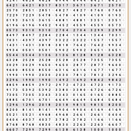
9
2
4
1
5
4
6
2
8
1
4
6
2
8
1
6
9
4
4
8
6
9
4
4
8
6
4
2
1
3
6
4
2
1
3
6
4
2
1
3
6
4
2
1
3
8
3
1
7
8
8
3
1
7
8
3
6
7
1
8
3
6
7
1
8
2
5
7
0
7
2
5
7
0
7
2
8
5
1
6
2
8
5
1
6
4
8
2
7
9
4
8
2
7
9
0
7
6
0
6
0
7
6
0
6
7
2
2
9
2
7
2
2
9
2
5
4
7
8
6
5
4
7
8
6
4
1
0
9
9
4
1
0
9
9
0
1
9
3
3
0
1
9
3
3
3
6
1
5
6
3
6
1
5
6
4
8
8
1
9
4
8
8
1
9
3
3
5
1
6
3
3
5
1
6
6
1
9
6
6
6
1
9
6
6
9
4
5
2
7
9
4
5
2
7
4
5
5
9
5
4
5
5
9
5
0
5
7
3
1
0
5
7
3
1
9
3
1
0
1
9
3
1
0
1
2
7
0
4
4
2
7
0
4
4
3
2
9
9
9
3
2
9
9
9
8
4
9
7
7
8
4
9
7
7
2
2
8
4
3
2
2
8
4
3
1
3
4
4
8
1
3
4
4
8
7
0
3
1
4
7
0
3
1
4
4
3
9
7
7
4
3
9
7
7
3
3
2
2
4
3
3
2
2
4
1
5
5
7
3
1
5
5
7
3
1
4
3
1
4
1
4
3
1
4
3
8
1
8
9
3
8
1
8
9
7
6
4
2
6
7
6
4
2
6
9
9
3
4
7
9
9
3
4
7
0
5
0
1
1
0
5
0
1
1
5
9
0
2
2
5
9
0
2
2
3
6
5
1
6
3
6
5
1
6
5
5
4
4
8
5
5
4
4
8
3
1
3
6
9
3
1
3
6
9
8
1
2
8
1
8
1
2
8
1
6
3
2
8
1
6
3
2
8
1
2
5
2
8
1
2
5
2
8
1
2
5
2
8
1
2
5
2
8
1
7
3
5
5
1
7
3
5
5
1
3
0
2
9
2
3
0
2
9
2
9
6
5
0
5
9
6
5
0
5
2
8
7
7
5
2
8
7
7
5
9
6
0
0
0
9
6
0
0
0
8
5
5
0
5
8
5
5
0
5
6
3
1
6
7
6
3
1
6
7
1
6
7
7
5
1
6
7
7
5
1
9
9
0
9
1
9
9
0
9
2
0
3
0
3
2
0
3
0
3
7
8
1
2
3
7
8
1
2
3
3
2
9
6
6
3
2
9
6
6
1
9
9
0
9
1
9
9
0
9
1
4
9
2
2
1
4
9
2
2
9
8
4
2
6
9
8
4
2
6
8
8
5
9
5
8
8
5
9
5
2
9
7
2
9
2
9
7
2
9
4
7
2
3
5
4
7
2
3
5
9
1
7
3
1
9
1
7
3
1
5
3
9
2
2
5
3
9
2
2
3
3
8
0
8
3
3
8
0
8
6
7
2
6
8
6
7
2
6
8
7
3
0
5
5
7
3
0
5
5
3
3
4
3
7
3
3
4
3
7
0
1
6
5
2
0
1
6
5
2
0
8
8
5
4
0
8
8
5
4
6
7
0
1
1
6
7
0
1
1
6
6
4
9
4
6
6
4
9
4
5
6
8
4
3
5
6
8
4
3
1
2
9
6
6
1
2
9
6
6
2
0
1
8
9
2
0
1
8
9
9
8
1
5
6
9
8
1
5
6
8
2
0
0
0
8
2
0
0
0
8
1
4
1
5
8
1
4
1
5
9
9
0
4
4
9
9
0
4
4
4
1
6
9
6
4
1
6
9
6
5
5
2
1
3
5
5
2
1
3
4
9
6
8
5
4
9
6
8
5
2
6
6
1
7
2
6
6
1
7
0
4
0
4
4
0
4
0
4
4
4
0
3
7
1
4
0
3
7
1
3
7
8
2
1
3
7
8
2
1
1
1
6
6
3
1
1
6
6
3
8
7
6
8
5
8
7
6
8
5
4
8
3
0
3
4
8
3
0
3
2
2
6
3
9
2
2
6
3
9
6
6
0
7
7
6
6
0
7
7
7
2
9
9
9
7
2
9
9
9
6
1
3
8
2
6
1
3
8
2
1
0
0
0
0
1
0
0
0
0