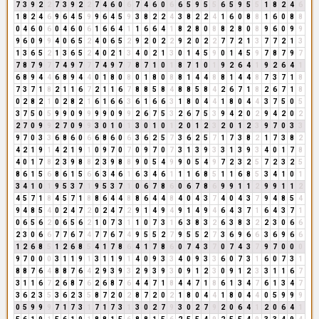
7
3
9
2
2
7
3
9
2
2
7
4
6
0
6
7
4
6
0
6
6
5
9
5
5
6
5
9
5
5
1
8
2
4
6
1
8
2
4
6
9
6
4
5
9
9
6
4
5
9
3
8
2
2
4
3
8
2
2
4
1
6
0
8
8
1
6
0
8
8
0
4
6
0
6
0
4
6
0
6
1
6
6
4
1
1
6
6
4
1
8
2
8
0
8
8
2
8
0
8
9
6
0
9
9
9
6
0
9
9
4
0
6
5
2
4
0
6
5
2
9
2
0
2
2
9
2
0
2
2
7
7
2
1
3
7
7
2
1
3
1
3
6
5
2
1
3
6
5
2
4
0
2
1
3
4
0
2
1
3
0
1
4
5
9
0
1
4
5
9
7
8
7
9
7
7
8
7
9
7
7
4
9
7
7
7
4
9
7
7
8
7
1
0
1
8
7
1
0
1
9
2
6
4
1
9
2
6
4
1
6
8
9
4
4
6
8
9
4
4
0
1
8
0
8
0
1
8
0
8
8
1
4
4
8
8
1
4
4
8
7
3
7
1
8
7
3
7
1
8
2
1
1
6
7
2
1
1
6
7
8
8
5
8
4
8
8
5
8
4
2
6
7
1
8
2
6
7
1
8
0
2
8
2
1
0
2
8
2
1
6
1
6
6
3
6
1
6
6
3
1
8
0
4
4
1
8
0
4
4
3
7
5
0
5
3
7
5
0
5
9
9
0
9
9
9
9
0
9
9
2
6
7
5
3
2
6
7
5
3
9
4
2
0
2
9
4
2
0
2
2
7
0
9
9
2
7
0
9
9
3
0
1
0
1
3
0
1
0
1
2
0
1
2
3
2
0
1
2
3
9
7
0
3
3
9
7
0
3
3
6
8
6
0
6
6
8
6
0
6
3
6
2
5
7
3
6
2
5
7
1
7
3
8
2
1
7
3
8
2
4
2
1
9
1
4
2
1
9
1
0
9
7
0
7
0
9
7
0
7
3
1
3
9
3
3
1
3
9
3
4
0
1
7
8
4
0
1
7
8
2
3
9
8
8
2
3
9
8
8
9
0
5
4
9
9
0
5
4
9
7
2
3
2
5
7
2
3
2
5
8
6
1
5
6
8
6
1
5
6
6
3
4
6
1
6
3
4
6
1
1
1
6
8
5
1
1
6
8
5
3
4
1
0
1
3
4
1
0
1
9
5
3
7
1
9
5
3
7
1
0
6
7
8
6
0
6
7
8
6
9
9
1
1
2
9
9
1
1
2
4
5
7
1
8
4
5
7
1
8
8
6
4
4
8
8
6
4
4
8
4
0
4
3
7
4
0
4
3
7
9
4
8
5
4
9
4
8
5
4
0
2
4
7
2
0
2
4
7
2
9
1
4
9
4
9
1
4
9
4
6
4
3
7
1
6
4
3
7
1
0
6
5
6
2
0
6
5
6
2
1
0
7
3
1
1
0
7
3
1
6
3
8
3
2
6
3
8
3
2
2
3
0
6
6
2
3
0
6
6
7
7
6
7
4
7
7
6
7
4
9
5
5
2
7
9
5
5
2
7
3
6
9
6
6
3
6
9
6
6
1
2
6
8
5
1
2
6
8
5
4
1
7
8
6
4
1
7
8
6
0
7
4
3
7
0
7
4
3
7
9
7
0
0
0
9
7
0
0
0
3
1
1
9
1
3
1
1
9
1
4
0
9
3
3
4
0
9
3
3
6
0
7
3
1
6
0
7
3
1
8
8
7
6
4
8
8
7
6
4
2
9
3
9
3
2
9
3
9
3
0
9
1
2
3
0
9
1
2
3
3
1
1
6
7
3
1
1
6
7
2
6
8
7
6
2
6
8
7
6
4
4
7
1
8
4
4
7
1
8
6
1
3
4
7
6
1
3
4
7
3
6
2
3
5
3
6
2
3
5
8
7
2
0
2
8
7
2
0
2
1
8
0
4
4
1
8
0
4
4
0
5
9
9
9
0
5
9
9
9
7
1
7
3
1
7
1
7
3
1
3
0
2
7
9
3
0
2
7
9
2
0
6
4
1
2
0
6
4
1