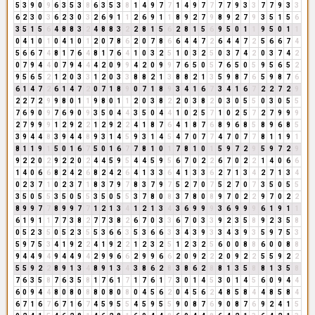
5
3
9
0
9
6
3
5
3
8
6
3
5
3
8
1
4
9
7
7
1
4
9
7
7
7
7
9
3
3
7
7
9
3
3
6
2
3
0
3
6
2
3
0
3
2
6
9
1
1
2
6
9
1
1
8
9
2
7
9
8
9
2
7
9
3
5
1
5
6
3
5
1
5
6
4
8
8
3
2
4
8
8
3
2
2
8
1
5
6
2
8
1
5
6
9
5
0
1
1
9
5
0
1
1
0
4
1
0
1
0
4
1
0
1
2
0
7
8
6
2
0
7
8
6
6
4
4
7
2
6
4
4
7
2
5
6
6
7
4
5
6
6
7
4
8
1
7
6
4
8
1
7
6
4
1
0
3
2
5
1
0
3
2
5
0
3
7
4
2
0
3
7
4
2
0
7
9
4
4
0
7
9
4
4
4
2
0
9
9
4
2
0
9
9
7
6
5
0
5
7
6
5
0
5
9
5
6
5
2
9
5
6
5
2
1
2
0
3
3
1
2
0
3
3
8
8
2
1
3
8
8
2
1
3
5
9
8
7
6
5
9
8
7
6
6
1
4
7
2
6
1
4
7
2
0
7
1
8
9
0
7
1
8
9
3
4
1
6
7
3
4
1
6
7
2
2
7
2
9
2
2
7
2
9
9
8
0
1
1
9
8
0
1
1
2
0
3
8
2
2
0
3
8
2
0
3
0
5
5
0
3
0
5
5
7
6
9
0
9
7
6
9
0
9
3
5
0
4
4
3
5
0
4
4
1
0
2
5
7
1
0
2
5
7
2
7
9
9
9
2
7
9
9
9
1
2
9
2
2
1
2
9
2
2
4
1
8
7
6
4
1
8
7
6
8
9
6
8
5
8
9
6
8
5
3
9
4
4
8
3
9
4
4
8
9
3
1
4
5
9
3
1
4
5
4
7
0
7
7
4
7
0
7
7
8
1
1
9
1
8
1
1
9
1
5
0
1
6
7
5
0
1
6
7
7
8
1
0
1
7
8
1
0
1
5
9
7
2
9
5
9
7
2
9
9
2
2
0
2
9
2
2
0
2
4
4
5
9
5
4
4
5
9
5
6
7
0
2
2
6
7
0
2
2
1
4
0
6
6
1
4
0
6
6
8
2
4
2
6
8
2
4
2
6
4
1
3
3
6
4
1
3
3
6
2
7
1
3
4
2
7
1
3
4
0
2
3
7
1
0
2
3
7
1
8
3
7
9
7
8
3
7
9
7
5
2
7
0
7
5
2
7
0
7
3
5
0
5
5
3
5
0
5
5
3
5
0
5
5
3
5
0
5
5
3
7
8
0
8
3
7
8
0
8
9
7
0
2
2
9
7
0
2
2
8
9
9
7
7
8
9
9
7
7
1
2
1
3
4
1
2
1
3
4
3
6
9
9
9
3
6
9
9
9
6
1
9
1
1
6
1
9
1
1
7
7
3
8
2
7
7
3
8
2
6
7
0
3
3
6
7
0
3
3
9
2
3
5
8
9
2
3
5
8
0
5
2
3
5
0
5
2
3
5
5
3
6
6
3
5
3
6
6
3
3
4
3
9
3
3
4
3
9
3
5
9
7
5
3
5
9
7
5
3
4
1
9
2
2
4
1
9
2
2
1
2
3
2
5
1
2
3
2
5
6
0
0
8
8
6
0
0
8
8
9
4
4
9
4
9
4
4
9
4
2
9
9
6
6
2
9
9
6
6
2
0
9
2
2
2
0
9
2
2
5
5
9
2
2
5
5
9
2
2
8
9
1
3
4
8
9
1
3
4
3
8
6
2
8
3
8
6
2
8
8
1
3
5
8
8
1
3
5
8
7
6
3
5
8
7
6
3
5
8
1
7
6
1
7
1
7
6
1
7
3
0
1
4
5
3
0
1
4
5
6
0
9
4
4
6
0
9
4
4
8
0
8
0
8
8
0
8
0
8
0
4
5
6
2
0
4
5
6
2
4
8
5
8
4
4
8
5
8
4
6
7
1
6
7
6
7
1
6
7
4
5
9
5
5
4
5
9
5
5
9
0
8
7
6
9
0
8
7
6
9
2
4
1
5