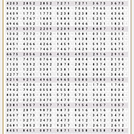
4
2
0
3
3
2
8
5
2
7
2
8
5
2
7
7
2
7
1
8
7
2
7
1
8
3
6
7
3
1
3
6
7
3
1
9
5
0
2
2
9
5
0
2
2
6
8
0
9
9
6
8
0
9
9
7
0
6
5
2
7
0
6
5
2
0
4
0
9
9
0
4
0
9
9
1
7
7
3
1
1
7
7
3
1
5
2
3
8
2
5
2
3
8
2
4
3
6
6
3
4
3
6
6
3
0
7
6
7
4
0
7
6
7
4
1
8
8
9
8
1
8
8
9
8
5
2
5
1
6
5
2
5
1
6
6
9
4
6
1
6
9
4
6
1
1
6
0
2
2
1
6
0
2
2
0
9
4
6
1
0
9
4
6
1
1
8
3
1
4
1
8
3
1
4
6
3
7
3
1
6
3
7
3
1
2
2
0
9
9
2
2
0
9
9
8
6
8
7
6
8
6
8
7
6
1
3
0
2
2
1
3
0
2
2
7
3
7
2
9
7
3
7
2
9
1
0
8
1
9
1
0
8
1
9
0
3
1
3
4
0
3
1
3
4
4
5
3
4
7
4
5
3
4
7
0
0
4
3
7
0
0
4
3
7
8
1
3
8
2
8
1
3
8
2
5
4
5
1
6
5
4
5
1
6
4
2
6
6
3
4
2
6
6
3
1
4
5
9
5
1
4
5
9
5
5
9
7
5
3
5
9
7
5
3
4
9
7
1
8
4
9
7
1
8
7
4
6
7
4
7
4
6
7
4
5
4
2
9
2
5
4
2
9
2
6
6
7
5
3
6
6
7
5
3
2
0
5
6
2
2
0
5
6
2
4
9
5
3
8
4
9
5
3
8
2
9
1
6
7
2
9
1
6
7
7
4
7
5
3
7
4
7
5
3
0
7
6
4
1
0
7
6
4
1
4
8
0
4
4
4
8
0
4
4
3
1
0
0
0
3
1
0
0
0
9
3
9
2
2
9
3
9
2
2
2
8
7
8
6
2
8
7
8
6
8
3
7
4
2
8
3
7
4
2
1
2
2
3
5
1
2
2
3
5
3
3
8
1
9
3
3
8
1
9
8
8
9
5
5
8
8
9
5
5
2
2
7
7
5
2
2
7
7
5
1
9
4
1
5
1
9
4
1
5
1
2
6
8
5
1
2
6
8
5
3
8
4
0
4
3
8
4
0
4
9
2
1
6
7
9
2
1
6
7
4
9
6
5
2
4
9
6
5
2
5
5
8
0
8
5
5
8
0
8
5
9
6
2
8
5
9
6
2
8
4
3
0
6
6
4
3
0
6
6
9
6
4
2
6
9
6
4
2
6
1
7
4
6
1
1
7
4
6
1
7
9
4
2
6
7
9
4
2
6
0
5
5
8
4
0
5
5
8
4
6
1
4
1
5
6
1
4
1
5
8
0
3
4
7
8
0
3
4
7
4
9
3
5
8
4
9
3
5
8
5
7
3
0
3
5
7
3
0
3
3
0
0
4
4
3
0
0
4
4
0
2
2
2
4
0
2
2
2
4
3
4
7
0
7
3
4
7
0
7
7
6
2
6
8
7
6
2
6
8
3
3
8
1
9
3
3
8
1
9
9
5
5
7
3
9
5
5
7
3
7
1
5
4
9
7
1
5
4
9
1
0
5
7
3
1
0
5
7
3
2
8
7
9
7
2
8
7
9
7
9
8
7
3
1
9
8
7
3
1
8
5
1
6
7
8
5
1
6
7
3
6
0
7
7
3
6
0
7
7
8
7
7
3
1
8
7
7
3
1
0
6
6
7
4
0
6
6
7
4
3
4
7
4
2
3
4
7
4
2
3
2
7
1
8
3
2
7
1
8
2
4
7
3
1
2
4
7
3
1
1
4
1
2
3
1
4
1
2
3
2
6
8
1
9
2
6
8
1
9
3
8
5
2
7
3
8
5
2
7
9
2
5
7
3
9
2
5
7
3
2
6
1
2
3
2
6
1
2
3
8
4
5
1
6
8
4
5
1
6
0
8
7
1
8
0
8
7
1
8
9
5
5
8
4
9
5
5
8
4
7
8
3
8
2