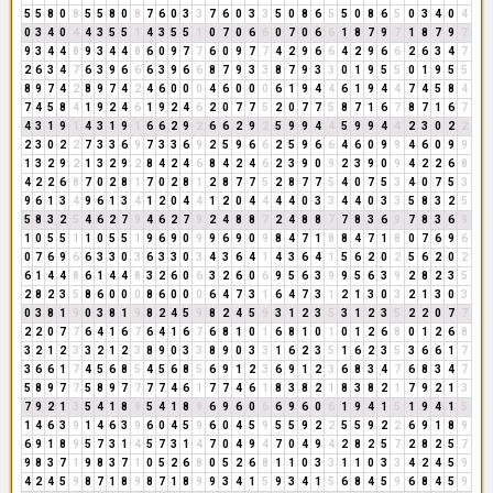
5
5
8
0
8
5
5
8
0
8
7
6
0
3
3
7
6
0
3
3
5
0
8
6
5
5
0
8
6
5
0
3
4
0
4
0
3
4
0
4
4
3
5
5
1
4
3
5
5
1
0
7
0
6
6
0
7
0
6
6
1
8
7
9
7
1
8
7
9
7
9
3
4
4
8
9
3
4
4
8
6
0
9
7
7
6
0
9
7
7
4
2
9
6
6
4
2
9
6
6
2
6
3
4
7
2
6
3
4
7
6
3
9
6
6
6
3
9
6
6
8
7
9
3
3
8
7
9
3
3
0
1
9
5
5
0
1
9
5
5
8
9
7
4
2
8
9
7
4
2
4
6
0
0
0
4
6
0
0
0
6
1
9
4
4
6
1
9
4
4
7
4
5
8
4
7
4
5
8
4
1
9
2
4
6
1
9
2
4
6
2
0
7
7
5
2
0
7
7
5
8
7
1
6
7
8
7
1
6
7
4
3
1
9
1
4
3
1
9
1
6
6
2
9
2
6
6
2
9
2
5
9
9
4
4
5
9
9
4
4
2
3
0
2
2
2
3
0
2
2
7
3
3
6
9
7
3
3
6
9
2
5
9
6
6
2
5
9
6
6
4
6
0
9
9
4
6
0
9
9
1
3
2
9
2
1
3
2
9
2
8
4
2
4
6
8
4
2
4
6
2
3
9
0
9
2
3
9
0
9
4
2
2
6
8
4
2
2
6
8
7
0
2
8
1
7
0
2
8
1
2
8
7
7
5
2
8
7
7
5
4
0
7
5
3
4
0
7
5
3
9
6
1
3
4
9
6
1
3
4
1
2
0
4
4
1
2
0
4
4
4
4
0
3
3
4
4
0
3
3
5
8
3
2
5
5
8
3
2
5
4
6
2
7
9
4
6
2
7
9
2
4
8
8
7
2
4
8
8
7
7
8
3
6
9
7
8
3
6
9
1
0
5
5
1
1
0
5
5
1
9
6
9
0
9
9
6
9
0
9
8
4
7
1
8
8
4
7
1
8
0
7
6
9
6
0
7
6
9
6
6
3
3
0
3
6
3
3
0
3
4
3
6
4
1
4
3
6
4
1
5
6
2
0
2
5
6
2
0
2
6
1
4
4
8
6
1
4
4
8
3
2
6
0
6
3
2
6
0
6
9
5
6
3
9
9
5
6
3
9
2
8
2
3
5
2
8
2
3
5
8
6
0
0
0
8
6
0
0
0
6
4
7
3
1
6
4
7
3
1
2
1
3
0
3
2
1
3
0
3
0
3
8
1
9
0
3
8
1
9
8
2
4
5
9
8
2
4
5
9
3
1
2
3
5
3
1
2
3
5
2
2
0
7
7
2
2
0
7
7
6
4
1
6
7
6
4
1
6
7
6
8
1
0
1
6
8
1
0
1
0
1
2
6
8
0
1
2
6
8
3
2
1
2
3
3
2
1
2
3
8
9
0
3
3
8
9
0
3
3
1
6
2
3
5
1
6
2
3
5
3
6
6
1
7
3
6
6
1
7
4
5
6
8
5
4
5
6
8
5
6
9
1
2
3
6
9
1
2
3
6
8
3
4
7
6
8
3
4
7
5
8
9
7
7
5
8
9
7
7
7
7
4
6
1
7
7
4
6
1
8
3
8
2
1
8
3
8
2
1
7
9
2
1
3
7
9
2
1
3
5
4
1
8
9
5
4
1
8
9
6
9
6
0
6
6
9
6
0
6
1
9
4
1
5
1
9
4
1
5
1
4
6
3
9
1
4
6
3
9
6
0
4
5
9
6
0
4
5
9
5
5
9
2
2
5
5
9
2
2
6
9
1
8
9
6
9
1
8
9
5
7
3
1
4
5
7
3
1
4
7
0
4
9
4
7
0
4
9
4
2
8
2
5
7
2
8
2
5
7
9
8
3
7
1
9
8
3
7
1
0
5
2
6
8
0
5
2
6
8
1
1
0
3
3
1
1
0
3
3
4
2
4
5
9
4
2
4
5
9
8
7
1
8
9
8
7
1
8
9
9
3
4
1
5
9
3
4
1
5
6
8
4
5
9
6
8
4
5
9