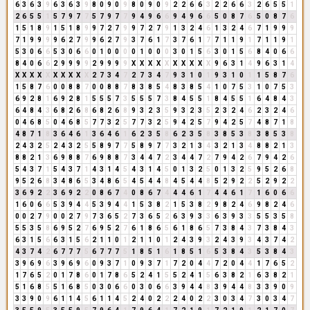
6
3
6
3
9
6
3
6
3
9
8
0
9
0
9
8
0
9
0
9
2
2
6
6
3
2
2
6
6
3
2
6
5
5
1
2
6
5
5
1
5
7
9
7
7
5
7
9
7
7
9
4
9
6
6
9
4
9
6
6
5
0
8
7
6
5
0
8
7
6
1
5
1
8
9
1
5
1
8
9
9
7
2
7
9
9
7
2
7
9
1
3
2
4
6
1
3
2
4
6
7
1
9
9
9
7
1
9
9
9
9
6
2
7
9
9
6
2
7
9
3
7
6
1
7
3
7
6
1
7
7
1
1
9
1
7
1
1
9
1
5
3
0
6
6
5
3
0
6
6
0
1
0
0
0
0
1
0
0
0
3
0
1
5
6
3
0
1
5
6
8
4
0
6
6
8
4
0
6
6
2
9
9
9
9
2
9
9
9
9
X
X
X
X
X
X
X
X
X
X
9
6
3
1
4
9
6
3
1
4
X
X
X
X
X
X
X
X
X
X
2
7
3
4
7
2
7
3
4
7
9
3
1
0
1
9
3
1
0
1
1
5
8
7
6
1
5
8
7
6
0
0
8
8
7
0
0
8
8
7
8
3
8
5
4
8
3
8
5
4
1
0
7
5
3
1
0
7
5
3
6
9
2
8
1
6
9
2
8
1
5
5
5
7
3
5
5
5
7
3
8
4
5
5
1
8
4
5
5
1
6
4
8
4
3
6
4
8
4
3
6
8
2
6
8
6
8
2
6
8
9
3
2
3
5
9
3
2
3
5
2
3
2
4
6
2
3
2
4
6
0
4
6
8
5
0
4
6
8
5
7
7
3
2
5
7
7
3
2
5
9
4
2
5
7
9
4
2
5
7
4
8
7
1
8
4
8
7
1
8
3
6
4
6
1
3
6
4
6
1
6
2
3
5
8
6
2
3
5
8
3
8
5
3
8
3
8
5
3
8
2
4
3
2
5
2
4
3
2
5
5
8
9
7
7
5
8
9
7
7
3
2
1
3
4
3
2
1
3
4
8
8
2
1
3
8
8
2
1
3
6
9
8
8
7
6
9
8
8
7
3
4
4
7
2
3
4
4
7
2
7
9
4
2
6
7
9
4
2
6
5
4
3
7
1
5
4
3
7
1
4
3
1
4
5
4
3
1
4
5
0
1
3
2
5
0
1
3
2
5
9
5
2
6
8
9
5
2
6
8
3
4
8
6
5
3
4
8
6
5
4
5
4
4
8
4
5
4
4
8
5
2
9
2
2
5
2
9
2
2
3
6
9
2
2
3
6
9
2
2
0
8
6
7
4
0
8
6
7
4
4
4
6
1
7
4
4
6
1
7
1
6
0
6
6
1
6
0
6
6
5
3
9
4
4
5
3
9
4
4
1
5
3
8
2
1
5
3
8
2
9
8
2
4
6
9
8
2
4
6
0
0
2
7
9
0
0
2
7
9
7
3
6
5
2
7
3
6
5
2
6
3
9
3
3
6
3
9
3
3
5
5
3
5
8
5
5
3
5
8
6
9
5
2
7
6
9
5
2
7
6
1
8
6
5
6
1
8
6
5
7
3
8
4
3
7
3
8
4
3
6
3
1
5
6
6
3
1
5
6
2
1
1
0
1
2
1
1
0
1
2
4
3
9
3
2
4
3
9
3
4
3
7
4
2
4
3
7
4
2
6
7
7
7
5
6
7
7
7
5
1
8
5
1
6
1
8
5
1
6
5
3
8
4
3
5
3
8
4
3
3
9
6
9
6
3
9
6
9
6
0
9
3
7
1
0
9
3
7
1
7
2
0
4
4
7
2
0
4
4
1
7
6
5
2
1
7
6
5
2
0
1
7
8
6
0
1
7
8
6
5
2
4
1
5
5
2
4
1
5
6
3
8
2
1
6
3
8
2
1
5
1
6
8
5
5
1
6
8
5
0
3
0
6
6
0
3
0
6
6
3
9
4
4
8
3
9
4
4
8
3
3
9
0
9
3
3
9
0
9
6
1
1
4
5
6
1
1
4
5
2
4
0
2
2
2
4
0
2
2
3
0
3
4
7
3
0
3
4
7