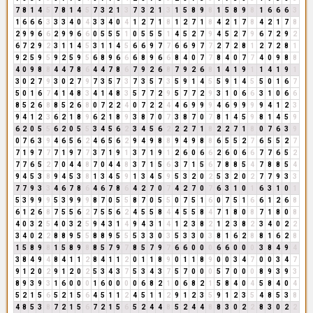
7
8
1
4
5
7
8
1
4
5
7
3
2
1
3
7
3
2
1
3
1
5
8
9
8
1
5
8
9
8
1
6
6
6
3
1
6
6
6
3
3
3
4
0
4
3
3
4
0
4
1
2
7
1
8
1
2
7
1
8
4
2
1
7
8
4
2
1
7
8
2
9
9
6
6
2
9
9
6
6
0
5
5
5
1
0
5
5
5
1
4
5
2
7
9
4
5
2
7
9
6
7
2
9
2
6
7
2
9
2
3
1
1
4
5
3
1
1
4
5
6
6
9
7
7
6
6
9
7
7
2
7
2
8
1
2
7
2
8
1
9
2
5
9
5
9
2
5
9
5
6
8
9
6
6
6
8
9
6
6
8
4
0
7
7
8
4
0
7
7
4
0
9
8
8
4
0
9
8
8
4
4
7
8
6
4
4
7
8
6
7
9
2
6
8
7
9
2
6
8
1
4
1
9
1
1
4
1
9
1
3
0
2
7
9
3
0
2
7
9
7
3
5
7
3
7
3
5
7
3
5
9
1
4
5
5
9
1
4
5
5
0
1
6
7
5
0
1
6
7
4
1
4
8
3
4
1
4
8
3
5
7
7
2
9
5
7
7
2
9
3
1
0
6
6
3
1
0
6
6
8
5
2
6
8
8
5
2
6
8
0
7
2
2
4
0
7
2
2
4
4
6
9
9
9
4
6
9
9
9
9
4
1
2
3
9
4
1
2
3
6
2
1
8
9
6
2
1
8
9
3
8
7
0
7
3
8
7
0
7
8
1
4
5
9
8
1
4
5
9
6
2
0
5
5
6
2
0
5
5
3
4
5
6
2
3
4
5
6
2
2
2
7
1
8
2
2
7
1
8
0
7
6
3
9
0
7
6
3
9
4
6
5
6
2
4
6
5
6
2
9
4
9
8
8
9
4
9
8
8
6
5
5
2
7
6
5
5
2
7
7
1
9
7
7
7
1
9
7
7
3
7
1
9
1
3
7
1
9
1
2
6
0
6
6
2
6
0
6
6
7
7
6
5
2
7
7
6
5
2
7
0
4
4
8
7
0
4
4
8
3
7
1
5
6
3
7
1
5
6
7
8
8
5
4
7
8
8
5
4
9
4
5
3
8
9
4
5
3
8
1
3
4
5
9
1
3
4
5
9
5
3
2
0
2
5
3
2
0
2
7
7
9
3
3
7
7
9
3
3
4
6
7
8
6
4
6
7
8
6
4
2
7
0
7
4
2
7
0
7
6
3
1
0
1
6
3
1
0
1
5
3
9
9
9
5
3
9
9
9
8
7
0
5
5
8
7
0
5
5
0
7
5
1
6
0
7
5
1
6
6
1
2
6
8
6
1
2
6
8
7
5
5
6
2
7
5
5
6
2
4
5
5
8
4
4
5
5
8
4
7
1
8
0
8
7
1
8
0
8
4
0
3
2
5
4
0
3
2
5
9
4
3
1
4
9
4
3
1
4
1
2
3
8
2
1
2
3
8
2
3
4
0
2
2
3
4
0
2
2
8
8
9
5
5
8
8
9
5
5
5
3
3
0
3
5
3
3
0
3
8
1
6
2
8
8
1
6
2
8
1
5
8
9
8
1
5
8
9
8
8
5
7
9
7
8
5
7
9
7
6
6
0
0
0
6
6
0
0
0
3
8
4
9
4
3
8
4
9
4
8
4
1
1
2
8
4
1
1
2
0
1
1
8
9
0
1
1
8
9
0
0
3
4
7
0
0
3
4
7
9
1
2
0
2
9
1
2
0
2
5
3
4
3
7
5
3
4
3
7
5
7
0
0
0
5
7
0
0
0
8
9
3
9
3
8
9
3
9
3
1
6
0
0
0
1
6
0
0
0
0
6
8
2
1
0
6
8
2
1
5
8
4
0
4
5
8
4
0
4
5
2
1
5
6
5
2
1
5
6
4
5
1
1
2
4
5
1
1
2
9
1
2
3
5
9
1
2
3
5
4
8
5
3
8
4
8
5
3
8
7
2
1
5
6
7
2
1
5
6
5
2
4
4
8
5
2
4
4
8
8
3
0
2
2
8
3
0
2
2