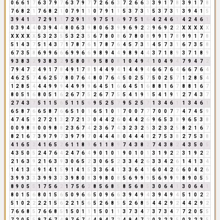
0
6
6
1
7
6
3
7
9
7
6
3
7
9
7
7
2
6
6
3
7
2
6
6
3
3
9
1
7
8
3
9
1
7
8
7
6
8
2
1
7
6
8
2
1
0
7
9
1
1
0
7
9
1
1
5
3
7
3
1
5
3
7
3
1
3
9
4
1
5
3
9
4
1
5
7
2
9
1
1
7
2
9
1
1
9
7
5
1
6
9
7
5
1
6
4
2
4
6
1
4
2
4
6
1
0
3
9
4
4
0
3
9
4
4
8
0
6
3
9
8
0
6
3
9
9
6
9
2
2
9
6
9
2
2
X
X
X
X
X
X
X
X
X
X
5
3
2
3
5
5
3
2
3
5
6
7
8
0
8
6
7
8
0
8
9
9
1
7
8
9
9
1
7
8
5
1
4
3
7
5
1
4
3
7
1
7
8
7
6
1
7
8
7
6
4
5
7
3
1
4
5
7
3
1
6
7
3
5
8
6
7
3
5
8
6
9
9
6
6
6
9
9
6
6
9
8
9
4
4
9
8
9
4
4
3
7
1
8
9
3
7
1
8
9
9
3
8
3
2
9
3
8
3
2
9
5
8
0
8
9
5
8
0
8
1
0
4
9
4
1
0
4
9
4
7
9
4
7
2
7
9
4
7
2
4
9
1
7
8
4
9
1
7
8
1
4
4
9
4
1
4
4
9
4
6
6
7
6
4
6
6
7
6
4
4
6
2
5
7
4
6
2
5
7
8
0
7
6
4
8
0
7
6
4
5
0
2
5
7
5
0
2
5
7
1
2
8
5
4
1
2
8
5
4
4
4
9
9
9
4
4
9
9
9
6
4
5
1
6
6
4
5
1
6
8
8
1
6
7
8
8
1
6
7
8
0
5
1
6
8
0
5
1
6
2
6
7
7
5
2
6
7
7
5
5
4
1
9
1
5
4
1
9
1
2
7
4
3
7
2
7
4
3
7
5
1
1
5
6
5
1
1
5
6
9
5
2
5
7
9
5
2
5
7
1
3
4
6
1
1
3
4
6
1
6
5
8
7
6
6
5
8
7
6
6
5
1
0
1
6
5
1
0
1
7
0
0
7
7
7
0
0
7
7
4
7
4
5
9
4
7
4
5
9
2
7
2
1
3
2
7
2
1
3
0
4
4
2
6
0
4
4
2
6
9
6
5
3
8
9
6
5
3
8
0
0
9
8
8
0
0
9
8
8
2
3
6
7
4
2
3
6
7
4
3
2
3
2
5
3
2
3
2
5
8
2
1
6
7
8
2
1
6
7
3
9
7
9
7
3
9
7
9
7
0
4
4
4
8
0
4
4
4
8
2
7
5
3
8
2
7
5
3
8
4
1
6
5
2
4
1
6
5
2
6
1
1
8
9
6
1
1
8
9
7
4
3
8
2
7
4
3
8
2
4
3
5
0
5
4
3
5
0
5
2
4
7
6
4
2
4
7
6
4
9
0
1
0
1
9
0
1
0
1
3
1
9
2
2
3
1
9
2
2
2
1
6
3
9
2
1
6
3
9
3
0
6
5
2
3
0
6
5
2
3
3
4
2
6
3
3
4
2
6
1
4
1
3
4
1
4
1
3
4
9
1
4
1
5
9
1
4
1
5
3
3
6
4
1
3
3
6
4
1
6
0
4
2
6
6
0
4
2
6
3
9
9
3
3
3
9
9
3
3
3
9
8
0
8
3
9
8
0
8
5
6
9
9
9
5
6
9
9
9
8
9
0
5
5
8
9
0
5
5
1
7
5
6
2
1
7
5
6
2
8
5
6
8
5
8
5
6
8
5
3
0
6
4
1
3
0
6
4
1
8
0
1
5
6
8
0
1
5
6
5
0
9
6
6
5
0
9
6
6
3
9
4
9
4
3
9
4
9
4
5
1
0
2
2
5
1
0
2
2
2
2
1
5
6
2
2
1
5
6
5
2
6
8
5
5
2
6
8
5
4
4
2
9
2
4
4
2
9
2
7
6
6
8
5
7
6
6
8
5
1
5
0
1
1
1
5
0
1
1
3
7
3
4
7
3
7
3
4
7
7
2
0
5
5
7
2
0
5
5
9
7
6
7
4
9
7
6
7
4
4
9
4
7
2
4
9
4
7
2
0
3
2
3
5
0
3
2
3
5