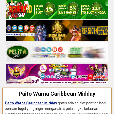
Paito Warna Caribbean Midday
Paito Warna Caribbean Midday
gratis adalah alat penting bagi
pemain togel yang ingin menganalisis pola angka keluaran