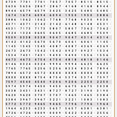
0
7
3
9
3
7
7
0
1
1
7
7
0
1
1
7
0
5
7
3
7
0
5
7
3
8
5
1
5
6
8
5
1
5
6
5
6
3
6
9
5
6
3
6
9
2
8
6
7
4
2
8
6
7
4
4
1
6
8
5
4
1
6
8
5
8
9
4
4
8
8
9
4
4
8
6
5
7
9
7
6
5
7
9
7
3
4
2
5
7
3
4
2
5
7
5
4
8
5
4
5
4
8
5
4
1
6
7
4
2
1
6
7
4
2
6
0
9
4
4
6
0
9
4
4
1
9
5
0
5
1
9
5
0
5
3
8
8
6
5
3
8
8
6
5
1
0
6
2
8
1
0
6
2
8
7
7
6
8
5
7
7
6
8
5
9
0
3
0
3
9
0
3
0
3
4
3
7
1
8
4
3
7
1
8
2
1
4
2
6
2
1
4
2
6
6
1
4
8
3
6
1
4
8
3
4
5
3
1
4
4
5
3
1
4
7
1
7
3
1
7
1
7
3
1
5
8
0
7
7
5
8
0
7
7
7
3
6
2
8
7
3
6
2
8
1
3
2
4
6
1
3
2
4
6
0
6
0
5
5
0
6
0
5
5
4
6
8
5
4
4
6
8
5
4
9
5
0
9
9
9
5
0
9
9
0
3
3
8
2
0
3
3
8
2
9
0
4
7
2
9
0
4
7
2
4
3
1
4
5
4
3
1
4
5
4
1
4
2
6
4
1
4
2
6
5
6
7
0
7
5
6
7
0
7
6
0
6
1
7
6
0
6
1
7
1
1
4
5
9
1
1
4
5
9
1
5
4
5
9
1
5
4
5
9
4
0
8
7
6
4
0
8
7
6
4
3
6
9
6
4
3
6
9
6
2
6
7
3
1
2
6
7
3
1
1
5
4
2
6
1
5
4
2
6
0
9
2
7
9
0
9
2
7
9
1
5
3
4
7
1
5
3
4
7
7
4
3
1
4
7
4
3
1
4
9
4
9
0
9
9
4
9
0
9
1
5
5
6
2
1
5
5
6
2
4
6
7
3
1
4
6
7
3
1
4
7
5
4
9
4
7
5
4
9
4
8
1
8
9
4
8
1
8
9
0
1
4
6
1
0
1
4
6
1
0
3
2
4
6
0
3
2
4
6
9
9
9
4
4
9
9
9
4
4
6
6
2
5
7
6
6
2
5
7
7
7
6
5
2
7
7
6
5
2
5
2
5
6
2
5
2
5
6
2
8
3
3
4
7
8
3
3
4
7
7
8
9
4
4
7
8
9
4
4
6
5
7
2
9
6
5
7
2
9
X
X
X
X
X
X
X
X
X
X
X
X
X
X
X
X
X
X
X
X
X
X
X
X
X
X
X
X
X
X
8
7
5
4
9
8
7
5
4
9
5
3
7
4
2
5
3
7
4
2
7
5
9
7
7
7
5
9
7
7
4
5
4
0
4
4
5
4
0
4
9
2
0
6
6
9
2
0
6
6
2
2
5
0
5
2
2
5
0
5
5
9
7
4
2
5
9
7
4
2
9
4
5
0
5
9
4
5
0
5
6
6
7
5
3
6
6
7
5
3
3
0
3
8
2
3
0
3
8
2
3
4
3
1
4
3
4
3
1
4
8
7
2
7
9
8
7
2
7
9
3
1
9
0
9
3
1
9
0
9
9
6
2
0
2
9
6
2
0
2
3
7
0
7
7
3
7
0
7
7
1
4
6
5
2
1
4
6
5
2
3
3
8
4
3
3
3
8
4
3
3
9
6
7
4
3
9
6
7
4
3
2
2
1
3
3
2
2
1
3
1
0
8
3
2
1
0
8
3
2
5
7
7
2
9
5
7
7
2
9
9
4
6
5
2
9
4
6
5
2
7
7
9
6
6
7
7
9
6
6
1
9
6
4
1
1
9
6
4
1
6
2
3
3
6
6
2
3
3
6
5
6
5
7
3
5
6
5
7
3
6
3
8
1
9
6
3
8
1
9
4
7
2
6
8
4
7
2
6
8
0
0
0
9
9
0
0
0
9
9
5
4
2
2
4
5
4
2
2
4
2
5
5
6
2