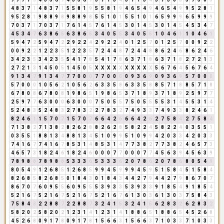
4
8
3
7
1
4
8
3
7
1
5
5
8
1
9
5
5
8
1
9
4
6
5
4
9
4
6
5
4
9
9
5
2
8
1
9
5
2
8
1
9
8
8
9
8
9
8
8
9
8
5
5
1
0
1
5
5
1
0
1
6
5
9
9
9
6
5
9
9
9
7
0
3
7
1
7
0
3
7
1
7
6
1
4
5
7
6
1
4
5
3
0
1
4
5
3
0
1
4
5
4
5
3
4
7
4
5
3
4
7
6
3
8
6
5
6
3
8
6
5
3
4
0
5
5
3
4
0
5
5
1
0
4
6
1
1
0
4
6
1
5
9
4
7
2
5
9
4
7
2
2
9
2
2
4
2
9
2
2
4
0
1
2
5
7
0
1
2
5
7
0
0
9
2
2
0
0
9
2
2
1
2
2
3
5
1
2
2
3
5
7
2
4
4
8
7
2
4
4
8
8
6
2
4
6
8
6
2
4
6
3
4
2
3
5
3
4
2
3
5
5
4
1
7
8
5
4
1
7
8
6
3
7
1
8
6
3
7
1
8
2
7
2
1
3
2
7
2
1
3
1
4
5
0
5
1
4
5
0
5
X
X
X
X
X
X
X
X
X
X
5
6
7
6
4
5
6
7
6
4
9
1
3
4
7
9
1
3
4
7
7
7
0
0
0
7
7
0
0
0
0
9
3
6
9
0
9
3
6
9
5
7
0
0
0
5
7
0
0
0
1
0
5
6
2
1
0
5
6
2
6
3
3
5
8
6
3
3
5
8
8
5
7
1
8
8
5
7
1
8
6
7
8
0
8
6
7
8
0
8
1
9
8
6
5
1
9
8
6
5
3
7
1
8
9
3
7
1
8
9
2
5
9
7
7
2
5
9
7
7
6
3
0
0
0
6
3
0
0
0
7
5
0
5
5
7
5
0
5
5
5
5
3
1
4
5
5
3
1
4
5
2
4
8
3
5
2
4
8
3
2
7
8
3
2
2
7
8
3
2
7
4
9
3
3
7
4
9
3
3
8
2
4
6
1
8
2
4
6
1
1
5
7
0
7
1
5
7
0
7
6
6
4
2
6
6
6
4
2
6
2
7
5
8
4
2
7
5
8
4
7
1
3
8
2
7
1
3
8
2
8
2
6
2
8
8
2
6
2
8
5
8
2
2
4
5
8
2
2
4
0
3
5
5
1
0
3
5
5
1
8
8
1
3
4
8
8
1
3
4
5
1
0
9
9
5
1
0
9
9
4
2
0
3
3
4
2
0
3
3
7
4
1
6
7
7
4
1
6
7
8
5
3
1
4
8
5
3
1
4
7
7
3
8
2
7
7
3
8
2
4
6
5
7
3
4
6
5
7
3
1
8
2
4
6
1
8
2
4
6
0
0
0
7
7
0
0
0
7
7
4
5
6
3
9
4
5
6
3
9
7
8
9
8
8
7
8
9
8
8
5
3
3
3
6
5
3
3
3
6
2
0
7
8
6
2
0
7
8
6
8
0
5
4
9
8
0
5
4
9
1
2
6
8
5
1
2
6
8
5
9
9
4
5
9
9
9
4
5
9
5
1
5
8
4
5
1
5
8
4
8
2
6
8
5
8
2
6
8
5
0
1
8
4
3
0
1
8
4
3
4
4
2
7
9
4
4
2
7
9
8
6
7
0
7
8
6
7
0
7
6
0
9
5
5
6
0
9
5
5
5
3
9
3
3
5
3
9
3
3
9
1
8
5
4
9
1
8
5
4
5
2
1
6
7
5
2
1
6
7
5
2
1
6
7
5
2
1
6
7
6
1
3
0
3
6
1
3
0
3
7
5
8
4
3
7
5
8
4
3
2
2
8
8
7
2
2
8
8
7
3
2
4
1
5
3
2
4
1
5
6
2
8
3
2
6
2
8
3
2
5
8
2
0
2
5
8
2
0
2
1
2
3
1
4
1
2
3
1
4
1
8
8
6
5
1
8
8
6
5
4
5
2
6
8
4
5
2
6
8
0
9
1
7
8
0
9
1
7
8
1
5
6
6
3
1
5
6
6
3
7
1
0
3
3
7
1
0
3
3