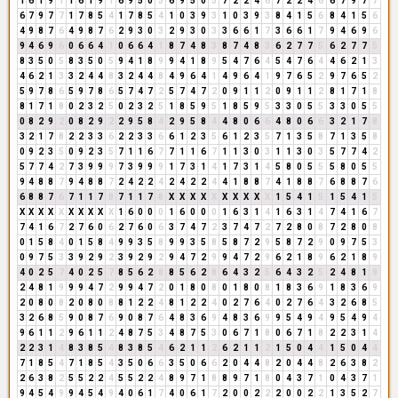
1
6
1
9
1
1
6
1
9
1
6
9
5
0
5
6
9
5
0
5
7
2
2
4
6
7
2
2
4
6
6
7
9
7
7
6
7
9
7
7
1
7
8
5
4
1
7
8
5
4
1
0
3
9
3
1
0
3
9
3
8
4
1
5
6
8
4
1
5
6
4
9
8
7
6
4
9
8
7
6
2
9
3
0
3
2
9
3
0
3
3
6
6
1
7
3
6
6
1
7
9
4
6
9
6
9
4
6
9
6
0
6
6
4
1
0
6
6
4
1
8
7
4
8
3
8
7
4
8
3
6
2
7
7
5
6
2
7
7
5
8
3
5
0
5
8
3
5
0
5
9
4
1
8
9
9
4
1
8
9
5
4
7
6
4
5
4
7
6
4
4
6
2
1
3
4
6
2
1
3
3
2
4
4
8
3
2
4
4
8
4
9
6
4
1
4
9
6
4
1
9
7
6
5
2
9
7
6
5
2
5
9
7
8
6
5
9
7
8
6
5
7
4
7
2
5
7
4
7
2
0
9
1
1
2
0
9
1
1
2
8
1
7
1
8
8
1
7
1
8
0
2
3
2
5
0
2
3
2
5
1
8
5
9
5
1
8
5
9
5
3
3
0
5
5
3
3
0
5
5
0
8
2
9
2
0
8
2
9
2
2
9
5
8
4
2
9
5
8
4
4
8
0
6
6
4
8
0
6
6
3
2
1
7
8
3
2
1
7
8
2
2
3
3
6
2
2
3
3
6
6
1
2
3
5
6
1
2
3
5
7
1
3
5
8
7
1
3
5
8
0
9
2
3
5
0
9
2
3
5
7
1
1
6
7
7
1
1
6
7
1
1
3
0
3
1
1
3
0
3
5
7
7
4
2
5
7
7
4
2
7
3
9
9
9
7
3
9
9
9
1
7
3
1
4
1
7
3
1
4
5
8
0
5
5
5
8
0
5
5
9
4
8
8
7
9
4
8
8
7
2
4
2
2
4
2
4
2
2
4
4
1
8
8
7
4
1
8
8
7
6
8
8
7
6
6
8
8
7
6
7
1
1
7
8
7
1
1
7
8
X
X
X
X
X
X
X
X
X
X
1
5
4
1
5
1
5
4
1
5
X
X
X
X
X
X
X
X
X
X
1
6
0
0
0
1
6
0
0
0
1
6
3
1
4
1
6
3
1
4
7
4
1
6
7
7
4
1
6
7
2
7
6
0
6
2
7
6
0
6
3
7
4
7
2
3
7
4
7
2
7
2
8
0
8
7
2
8
0
8
0
1
5
8
4
0
1
5
8
4
9
9
3
5
8
9
9
3
5
8
5
8
7
2
9
5
8
7
2
9
0
9
7
5
3
0
9
7
5
3
3
9
2
9
2
3
9
2
9
2
9
4
7
2
9
9
4
7
2
9
6
2
1
8
9
6
2
1
8
9
4
0
2
5
7
4
0
2
5
7
8
5
6
2
8
8
5
6
2
8
6
4
3
2
5
6
4
3
2
5
2
4
8
1
9
2
4
8
1
9
9
9
4
7
2
9
9
4
7
2
0
1
8
0
8
0
1
8
0
8
1
8
3
6
9
1
8
3
6
9
2
0
8
0
8
2
0
8
0
8
8
1
2
2
4
8
1
2
2
4
0
2
7
6
4
0
2
7
6
4
3
2
6
8
5
3
2
6
8
5
9
0
8
7
6
9
0
8
7
6
4
8
3
6
9
4
8
3
6
9
9
5
4
9
4
9
5
4
9
4
9
6
1
1
2
9
6
1
1
2
4
8
7
5
3
4
8
7
5
3
0
6
7
1
8
0
6
7
1
8
2
2
3
1
4
2
2
3
1
4
8
3
8
5
4
8
3
8
5
4
6
2
1
1
2
6
2
1
1
2
1
5
0
4
4
1
5
0
4
4
7
1
8
5
4
7
1
8
5
4
3
5
0
6
6
3
5
0
6
6
2
0
4
4
8
2
0
4
4
8
2
6
3
8
2
2
6
3
8
2
5
5
2
2
4
5
5
2
2
4
8
9
7
1
8
8
9
7
1
8
0
4
3
7
1
0
4
3
7
1
9
4
5
4
9
9
4
5
4
9
4
0
6
1
7
4
0
6
1
7
2
0
0
2
2
2
0
0
2
2
1
3
5
2
7