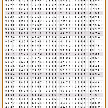
6
7
0
4
4
6
7
0
4
4
0
9
9
4
4
0
9
9
4
4
4
4
0
0
0
4
4
0
0
0
4
2
9
4
4
4
2
9
4
4
7
0
3
5
8
7
0
3
5
8
5
0
2
9
2
5
0
2
9
2
9
5
6
7
4
9
5
6
7
4
4
3
0
1
1
4
3
0
1
1
8
3
8
8
7
8
3
8
8
7
5
1
0
3
3
5
1
0
3
3
1
7
4
9
4
1
7
4
9
4
1
9
2
1
3
1
9
2
1
3
9
1
9
3
3
9
1
9
3
3
3
1
6
0
6
3
1
6
0
6
5
0
3
9
3
5
0
3
9
3
3
7
6
5
2
3
7
6
5
2
1
5
3
9
3
1
5
3
9
3
9
3
9
0
9
9
3
9
0
9
8
2
4
7
2
8
2
4
7
2
7
2
1
2
3
7
2
1
2
3
0
9
7
7
5
0
9
7
7
5
X
X
X
X
X
X
X
X
X
X
7
2
5
2
7
7
2
5
2
7
0
1
0
0
0
0
1
0
0
0
3
7
5
6
2
3
7
5
6
2
7
4
8
9
8
7
4
8
9
8
8
2
3
7
1
8
2
3
7
1
9
9
9
2
2
9
9
9
2
2
7
8
2
0
2
7
8
2
0
2
2
6
1
9
1
2
6
1
9
1
4
8
7
1
8
4
8
7
1
8
7
0
7
6
4
7
0
7
6
4
6
2
0
3
3
6
2
0
3
3
8
6
0
8
8
8
6
0
8
8
6
3
5
6
2
6
3
5
6
2
9
2
0
7
7
9
2
0
7
7
6
0
9
0
9
6
0
9
0
9
4
1
5
6
2
4
1
5
6
2
4
3
1
1
2
4
3
1
1
2
6
4
5
8
4
6
4
5
8
4
4
4
9
2
2
4
4
9
2
2
6
6
7
8
6
6
6
7
8
6
3
8
8
7
6
3
8
8
7
6
3
4
1
4
5
3
4
1
4
5
6
5
6
3
9
6
5
6
3
9
4
5
1
4
5
4
5
1
4
5
7
9
7
2
9
7
9
7
2
9
8
3
0
4
4
8
3
0
4
4
2
0
2
8
1
2
0
2
8
1
0
1
0
6
6
0
1
0
6
6
1
9
7
3
1
1
9
7
3
1
8
0
2
2
4
8
0
2
2
4
6
0
6
1
7
6
0
6
1
7
2
6
7
4
2
2
6
7
4
2
4
9
3
9
3
4
9
3
9
3
0
2
1
9
1
0
2
1
9
1
9
4
6
6
3
9
4
6
6
3
0
2
9
8
8
0
2
9
8
8
4
2
9
1
1
4
2
9
1
1
0
4
4
0
4
0
4
4
0
4
7
4
7
9
7
7
4
7
9
7
5
9
3
7
1
5
9
3
7
1
7
8
2
0
2
7
8
2
0
2
3
3
8
4
3
3
3
8
4
3
2
4
9
2
2
2
4
9
2
2
9
5
5
7
3
9
5
5
7
3
5
8
5
4
9
5
8
5
4
9
2
8
6
0
6
2
8
6
0
6
8
8
1
6
7
8
8
1
6
7
8
2
1
1
2
8
2
1
1
2
7
9
3
7
1
7
9
3
7
1
0
7
6
7
4
0
7
6
7
4
2
0
7
5
3
2
0
7
5
3
2
9
4
0
4
2
9
4
0
4
9
4
6
8
5
9
4
6
8
5
5
4
4
4
8
5
4
4
4
8
2
8
9
9
9
2
8
9
9
9
8
5
0
0
0
8
5
0
0
0
7
0
1
0
1
7
0
1
0
1
4
3
3
0
3
4
3
3
0
3
2
3
6
8
5
2
3
6
8
5
6
3
2
2
4
6
3
2
2
4
9
7
8
5
4
9
7
8
5
4
7
1
6
1
7
7
1
6
1
7
1
4
8
7
6
1
4
8
7
6
0
2
0
5
5
0
2
0
5
5
1
7
8
9
8
1
7
8
9
8
6
9
7
7
5
6
9
7
7
5
6
8
6
4
1
6
8
6
4
1
4
4
3
7
1
4
4
3
7
1
2
3
5
2
7
2
3
5
2
7
4
5
4
1
5
4
5
4
1
5
9
4
9
3
3
9
4
9
3
3
4
6
5
6
2
4
6
5
6
2
8
8
0
2
2