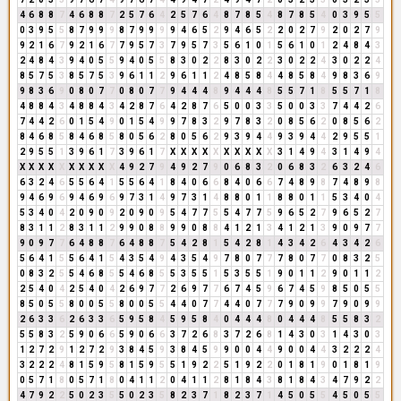
4
6
8
8
7
4
6
8
8
7
2
5
7
6
4
2
5
7
6
4
8
7
8
5
4
8
7
8
5
4
0
3
9
5
5
0
3
9
5
5
8
7
9
9
9
8
7
9
9
9
9
4
6
5
2
9
4
6
5
2
2
0
2
7
9
2
0
2
7
9
9
2
1
6
7
9
2
1
6
7
7
9
5
7
3
7
9
5
7
3
5
6
1
0
1
5
6
1
0
1
2
4
8
4
3
2
4
8
4
3
9
4
0
5
5
9
4
0
5
5
8
3
0
2
2
8
3
0
2
2
3
0
2
2
4
3
0
2
2
4
8
5
7
5
3
8
5
7
5
3
9
6
1
1
2
9
6
1
1
2
4
8
5
8
4
4
8
5
8
4
9
8
3
6
9
9
8
3
6
9
0
8
0
7
7
0
8
0
7
7
9
4
4
4
8
9
4
4
4
8
5
5
7
1
8
5
5
7
1
8
4
8
8
4
3
4
8
8
4
3
4
2
8
7
6
4
2
8
7
6
5
0
0
3
3
5
0
0
3
3
7
4
4
2
6
7
4
4
2
6
0
1
5
4
9
0
1
5
4
9
9
7
8
3
2
9
7
8
3
2
0
8
5
6
2
0
8
5
6
2
8
4
6
8
5
8
4
6
8
5
8
0
5
6
2
8
0
5
6
2
9
3
9
4
4
9
3
9
4
4
2
9
5
5
1
2
9
5
5
1
3
9
6
1
7
3
9
6
1
7
X
X
X
X
X
X
X
X
X
X
3
1
4
9
4
3
1
4
9
4
X
X
X
X
X
X
X
X
X
X
4
9
2
7
9
4
9
2
7
9
0
6
8
3
2
0
6
8
3
2
6
3
2
4
6
6
3
2
4
6
5
5
6
4
1
5
5
6
4
1
8
4
0
6
6
8
4
0
6
6
7
4
8
9
8
7
4
8
9
8
9
4
6
9
6
9
4
6
9
6
9
7
3
1
4
9
7
3
1
4
8
8
0
1
1
8
8
0
1
1
5
3
4
0
4
5
3
4
0
4
2
0
9
0
9
2
0
9
0
9
5
4
7
7
5
5
4
7
7
5
9
6
5
2
7
9
6
5
2
7
8
3
1
1
2
8
3
1
1
2
9
9
0
8
8
9
9
0
8
8
4
1
2
1
3
4
1
2
1
3
9
0
9
7
7
9
0
9
7
7
6
4
8
8
7
6
4
8
8
7
5
4
2
8
1
5
4
2
8
1
4
3
4
2
6
4
3
4
2
6
5
6
4
1
5
5
6
4
1
5
4
3
5
4
9
4
3
5
4
9
7
8
0
7
7
7
8
0
7
7
0
8
3
2
5
0
8
3
2
5
5
4
6
8
5
5
4
6
8
5
5
3
5
5
1
5
3
5
5
1
9
0
1
1
2
9
0
1
1
2
2
5
4
0
4
2
5
4
0
4
2
6
9
7
7
2
6
9
7
7
6
7
4
5
9
6
7
4
5
9
8
5
0
5
5
8
5
0
5
5
8
0
0
5
5
8
0
0
5
5
4
4
0
7
7
4
4
0
7
7
7
9
0
9
9
7
9
0
9
9
2
6
3
3
6
2
6
3
3
6
5
9
5
8
4
5
9
5
8
4
0
4
4
4
8
0
4
4
4
8
5
5
8
3
2
5
5
8
3
2
5
9
0
6
6
5
9
0
6
6
3
7
2
6
8
3
7
2
6
8
1
4
3
0
3
1
4
3
0
3
1
2
7
2
9
1
2
7
2
9
3
8
4
5
9
3
8
4
5
9
9
0
0
4
4
9
0
0
4
4
3
2
2
2
4
3
2
2
2
4
8
1
5
9
5
8
1
5
9
5
5
1
9
2
2
5
1
9
2
2
0
1
8
1
9
0
1
8
1
9
0
5
7
1
8
0
5
7
1
8
0
4
1
1
2
0
4
1
1
2
8
1
8
4
3
8
1
8
4
3
4
7
9
2
2
4
7
9
2
2
5
0
2
3
5
5
0
2
3
5
8
2
3
7
1
8
2
3
7
1
4
5
0
5
5
4
5
0
5
5