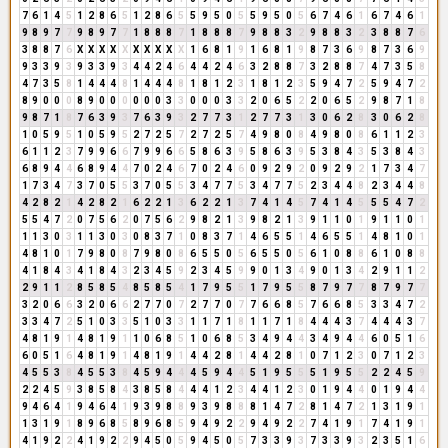
7
6
1
4
5
1
2
8
6
5
1
2
8
6
5
5
9
5
0
5
5
9
5
0
5
6
7
4
6
1
6
7
4
6
1
9
8
9
7
7
9
8
9
7
7
1
8
8
8
7
1
8
8
8
7
9
8
8
3
2
9
8
8
3
2
3
8
8
7
6
3
8
8
7
6
X
X
X
X
X
X
X
X
X
X
1
6
8
1
9
1
6
8
1
9
8
7
3
6
9
8
7
3
6
9
9
3
3
9
3
9
3
3
9
3
4
4
2
4
6
4
4
2
4
6
3
2
8
8
7
3
2
8
8
7
4
7
3
5
8
4
7
3
5
8
1
4
4
4
8
1
4
4
4
8
1
8
1
2
3
1
8
1
2
3
5
9
4
7
2
5
9
4
7
2
8
9
0
0
0
8
9
0
0
0
0
0
0
3
3
0
0
0
3
3
2
0
6
5
2
2
0
6
5
2
9
8
7
1
8
9
8
7
1
8
7
6
3
9
3
7
6
3
9
3
2
7
7
3
1
2
7
7
3
1
3
0
6
2
8
3
0
6
2
8
1
0
5
9
5
1
0
5
9
5
2
7
2
5
7
2
7
2
5
7
4
9
8
0
8
4
9
8
0
8
6
1
1
2
3
6
1
1
2
3
7
9
9
6
6
7
9
9
6
6
5
8
6
3
9
5
8
6
3
9
5
3
8
4
3
5
3
8
4
3
6
8
9
4
4
6
8
9
4
4
7
0
2
4
6
7
0
2
4
6
0
9
2
9
2
0
9
2
9
2
1
7
3
4
7
1
7
3
4
7
3
7
0
5
5
3
7
0
5
5
3
4
7
7
5
3
4
7
7
5
2
3
4
4
8
2
3
4
4
8
4
2
8
2
1
4
2
8
2
1
6
2
2
1
3
6
2
2
1
3
7
4
1
4
5
7
4
1
4
5
5
5
4
7
2
5
5
4
7
2
0
7
5
6
2
0
7
5
6
2
9
8
2
1
3
9
8
2
1
3
9
1
1
0
1
9
1
1
0
1
1
1
3
0
3
1
1
3
0
3
0
8
3
7
1
0
8
3
7
1
4
6
5
5
1
4
6
5
5
1
4
8
1
0
1
4
8
1
0
1
7
9
8
0
8
7
9
8
0
8
6
5
5
0
5
6
5
5
0
5
6
1
0
8
8
6
1
0
8
8
4
1
8
4
3
4
1
8
4
3
2
3
4
5
9
2
3
4
5
9
9
0
1
3
4
9
0
1
3
4
2
9
1
1
2
2
9
1
1
2
8
5
8
5
4
8
5
8
5
4
1
7
9
5
5
1
7
9
5
5
8
7
9
7
7
8
7
9
7
7
3
2
0
6
6
3
2
0
6
6
2
7
7
0
7
2
7
7
0
7
7
6
6
8
5
7
6
6
8
5
3
3
4
7
2
3
3
4
7
2
5
1
0
3
3
5
1
0
3
3
1
1
7
1
8
1
1
7
1
8
4
4
4
3
7
4
4
4
3
7
4
8
1
9
1
4
8
1
9
1
1
0
6
8
5
1
0
6
8
5
3
4
9
4
4
3
4
9
4
4
6
0
5
1
6
6
0
5
1
6
4
8
1
9
1
4
8
1
9
1
4
4
2
8
1
4
4
2
8
1
0
7
1
2
3
0
7
1
2
3
4
5
5
3
8
4
5
5
3
8
4
5
9
4
4
4
5
9
4
4
5
1
9
5
5
5
1
9
5
5
2
2
4
5
9
2
2
4
5
9
3
8
5
8
4
3
8
5
8
4
4
4
1
2
3
4
4
1
2
3
0
1
9
4
4
0
1
9
4
4
9
4
6
4
1
9
4
6
4
1
9
3
9
8
8
9
3
9
8
8
8
1
4
7
2
8
1
4
7
2
1
3
1
9
1
1
3
1
9
1
8
9
6
8
5
8
9
6
8
5
9
4
9
2
2
9
4
9
2
2
7
4
1
9
1
7
4
1
9
1
4
1
9
2
2
4
1
9
2
2
9
4
5
0
5
9
4
5
0
5
7
3
3
9
3
7
3
3
9
3
2
3
5
1
6