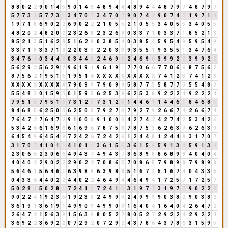
8
8
0
2
2
9
0
1
4
5
9
0
1
4
5
4
8
9
4
4
4
8
9
4
4
4
8
7
9
7
4
8
7
9
7
5
7
7
3
1
5
7
7
3
1
3
4
7
0
7
3
4
7
0
7
9
0
7
4
2
9
0
7
4
2
1
9
7
1
8
1
9
7
1
8
6
9
0
2
2
6
9
0
2
2
2
1
0
5
5
2
1
0
5
5
3
4
0
5
5
3
4
0
5
5
4
8
2
0
2
4
8
2
0
2
2
3
2
6
8
2
3
2
6
8
0
3
3
7
1
0
3
3
7
1
8
5
2
1
3
8
5
2
1
3
5
1
6
2
8
5
1
6
2
8
0
3
8
5
4
0
3
8
5
4
5
9
5
4
9
5
9
5
4
9
3
3
7
1
8
3
3
7
1
8
2
2
0
3
3
2
2
0
3
3
9
3
5
5
1
9
3
5
5
1
3
4
7
6
4
3
4
7
6
4
0
3
4
4
8
0
3
4
4
8
2
4
6
9
6
2
4
6
9
6
3
9
9
2
2
3
9
9
2
2
5
6
2
9
2
5
6
2
9
2
9
6
1
9
1
9
6
1
9
1
7
7
0
6
6
7
7
0
6
6
8
7
5
6
2
8
7
5
6
2
1
9
5
1
6
1
9
5
1
6
X
X
X
X
X
X
X
X
X
X
7
4
1
2
3
7
4
1
2
3
X
X
X
X
X
X
X
X
X
X
7
9
0
9
9
7
9
0
9
9
5
8
7
7
5
5
8
7
7
5
5
5
4
8
3
5
5
4
8
3
0
1
5
9
5
0
1
5
9
5
6
2
5
3
8
6
2
5
3
8
9
2
2
2
4
9
2
2
2
4
7
9
5
1
6
7
9
5
1
6
7
3
1
2
3
7
3
1
2
3
1
4
4
6
1
1
4
4
6
1
8
4
6
8
5
8
4
6
8
5
6
2
5
0
5
6
2
5
0
5
7
9
2
7
9
7
9
2
7
9
2
6
6
7
4
2
6
6
7
4
7
6
4
7
2
7
6
4
7
2
9
1
0
0
0
9
1
0
0
0
4
2
7
4
2
4
2
7
4
2
5
3
4
2
6
5
3
4
2
6
6
1
6
9
6
6
1
6
9
6
7
8
7
5
3
7
8
7
5
3
6
2
6
3
9
6
2
6
3
9
6
4
5
4
9
6
4
5
4
9
7
2
4
2
6
7
2
4
2
6
1
2
4
4
8
1
2
4
4
8
3
1
7
0
7
3
1
7
0
7
4
1
0
1
1
4
1
0
1
1
3
6
1
5
6
3
6
1
5
6
5
9
1
3
4
5
9
1
3
4
2
3
0
6
6
2
3
0
6
6
4
9
4
3
7
4
9
4
3
7
8
6
8
9
8
8
6
8
9
8
4
0
4
0
4
4
0
4
0
4
2
9
0
2
2
2
9
0
2
2
7
0
8
6
5
7
0
8
6
5
7
9
8
9
8
7
9
8
9
8
5
6
4
6
1
5
6
4
6
1
6
3
9
8
8
6
3
9
8
8
5
1
6
7
4
5
1
6
7
4
0
4
3
3
6
0
4
3
3
6
4
4
0
2
2
4
4
0
2
2
4
6
4
9
4
4
6
4
9
4
1
7
2
5
7
1
7
2
5
7
5
0
2
8
1
5
0
2
8
1
7
2
4
1
5
7
2
4
1
5
3
1
9
7
7
3
1
9
7
7
9
0
2
2
4
9
0
2
2
4
1
9
2
3
5
1
9
2
3
5
2
4
9
9
9
2
4
9
9
9
9
0
3
8
2
9
0
3
8
2
3
6
1
9
1
3
6
1
9
1
4
9
9
0
9
4
9
9
0
9
1
6
4
0
4
1
6
4
0
4
2
6
4
7
2
2
6
4
7
2
1
5
6
3
9
1
5
6
3
9
8
0
5
2
7
8
0
5
2
7
2
9
2
2
4
2
9
2
2
4
3
6
9
2
2
3
6
9
2
2
0
7
2
9
2
0
7
2
9
2
4
3
7
8
6
4
3
7
8
6
3
1
5
9
5