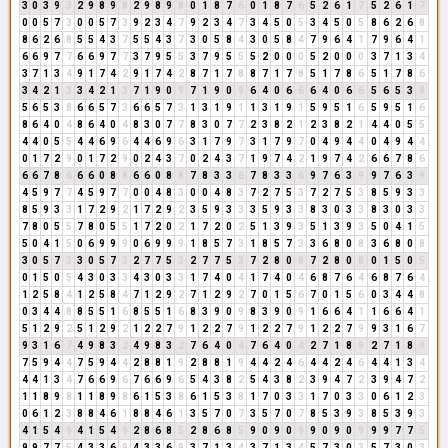
3
0
3
9
3
2
9
8
9
8
2
9
8
9
8
0
1
8
7
6
0
1
8
7
6
5
2
6
1
7
5
2
6
1
7
0
0
5
7
3
0
0
5
7
3
9
2
3
4
7
9
2
3
4
7
3
4
5
0
5
3
4
5
0
5
8
6
2
6
8
8
6
2
6
8
5
5
4
3
7
5
5
4
3
7
3
0
5
8
4
3
0
5
8
4
7
9
6
4
1
7
9
6
4
1
6
6
9
7
7
6
6
9
7
7
3
7
9
5
5
3
7
9
5
5
5
2
0
0
0
5
2
0
0
0
3
7
1
3
4
3
7
1
3
4
9
1
7
4
2
9
1
7
4
2
8
7
1
7
8
8
7
1
7
8
5
1
7
8
6
5
1
7
8
6
3
4
2
1
3
3
4
2
1
3
7
1
9
0
9
7
1
9
0
9
6
4
0
6
6
6
4
0
6
6
5
6
5
3
8
5
6
5
3
8
6
6
5
7
3
6
6
5
7
3
1
3
1
9
1
1
3
1
9
1
5
9
5
1
6
5
9
5
1
6
8
6
4
0
4
8
6
4
0
4
8
3
0
7
7
8
3
0
7
7
2
3
8
2
1
2
3
8
2
1
4
4
0
5
5
4
4
0
5
5
4
4
6
9
6
4
4
6
9
6
3
1
7
9
7
3
1
7
9
7
0
4
9
4
4
0
4
9
4
4
0
1
7
2
9
0
1
7
2
9
0
2
4
3
7
0
2
4
3
7
1
9
7
4
2
1
9
7
4
2
6
6
7
8
6
6
6
7
8
6
6
6
0
8
8
6
6
0
8
8
7
8
3
3
6
7
8
3
3
6
9
7
6
3
9
9
7
6
3
9
4
5
9
7
7
4
5
9
7
7
0
0
4
8
3
0
0
4
8
3
7
2
7
5
3
7
2
7
5
3
8
5
9
3
3
8
5
9
3
3
1
7
2
9
2
1
7
2
9
2
3
5
9
3
3
3
5
9
3
3
8
3
0
3
3
8
3
0
3
3
7
8
0
5
5
7
8
0
5
5
1
7
2
0
2
1
7
2
0
2
5
1
3
9
3
5
1
3
9
3
5
0
4
1
5
5
0
4
1
5
0
6
9
9
9
0
6
9
9
9
1
8
5
7
3
1
8
5
7
3
3
6
8
0
8
3
6
8
0
8
3
0
5
7
3
3
0
5
7
3
2
7
7
5
3
2
7
7
5
3
7
2
8
0
8
7
2
8
0
8
0
1
5
0
5
0
1
5
0
5
4
3
0
3
3
4
3
0
3
3
1
7
4
0
4
1
7
4
0
4
6
8
7
6
4
6
8
7
6
4
1
2
5
8
4
1
2
5
8
4
7
1
2
9
2
7
1
2
9
2
7
0
1
5
6
7
0
1
5
6
0
3
4
4
8
0
3
4
4
8
8
5
5
1
6
8
5
5
1
6
8
3
9
0
9
8
3
9
0
9
1
6
6
4
1
1
6
6
4
1
5
1
2
9
2
5
1
2
9
2
1
2
2
7
9
1
2
2
7
9
1
2
2
7
9
1
2
2
7
9
9
3
1
6
7
9
3
1
6
7
4
9
8
3
2
4
9
8
3
2
7
6
4
0
4
7
6
4
0
4
2
7
1
8
9
2
7
1
8
9
7
5
9
4
4
7
5
9
4
4
2
8
8
1
9
2
8
8
1
9
4
4
2
4
6
4
4
2
4
6
4
4
1
3
4
4
4
1
3
4
7
6
6
9
6
7
6
6
9
6
5
4
3
8
2
5
4
3
8
2
3
9
4
7
2
3
9
4
7
2
1
1
8
9
8
1
1
8
9
8
6
1
5
3
8
6
1
5
3
8
1
7
0
3
3
1
7
0
3
3
0
6
1
2
3
0
6
1
2
3
8
8
4
6
1
8
8
4
6
1
3
5
7
0
7
3
5
7
0
7
8
5
3
9
3
8
5
3
9
3
4
1
5
4
9
4
1
5
4
9
2
8
6
8
5
2
8
6
8
5
9
0
9
0
9
9
0
9
0
9
9
9
7
7
5
9
9
7
7
5
4
3
3
6
9
4
3
3
6
9
3
7
1
3
4
3
7
1
3
4
5
7
3
0
3
5
7
3
0
3