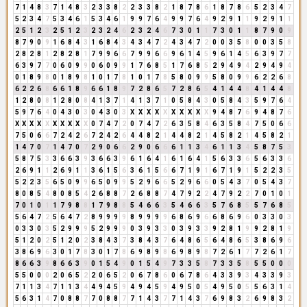
7
1
4
8
3
7
1
4
8
3
2
3
3
8
2
2
3
3
8
2
1
8
7
8
6
1
8
7
8
6
5
2
3
4
7
5
2
3
4
7
5
3
4
6
1
5
3
4
6
1
9
9
7
6
4
9
9
7
6
4
9
2
9
1
1
9
2
9
1
1
2
5
1
2
3
2
5
1
2
3
2
3
2
4
6
2
3
2
4
6
7
3
0
1
1
7
3
0
1
1
8
7
9
0
9
8
7
9
0
9
1
6
8
4
3
1
6
8
4
3
4
3
4
7
2
4
3
4
7
2
0
0
3
5
8
0
0
3
5
8
2
8
2
8
1
2
8
2
8
1
7
9
9
6
6
7
9
9
6
6
9
6
1
4
5
9
6
1
4
5
6
3
9
7
7
6
3
9
7
7
0
6
0
9
9
0
6
0
9
9
1
7
6
8
5
1
7
6
8
5
2
9
4
9
4
2
9
4
9
4
0
1
8
9
8
0
1
8
9
8
1
0
1
7
8
1
0
1
7
8
5
8
0
9
9
5
8
0
9
9
6
2
2
6
8
6
2
2
6
8
6
6
1
8
9
6
6
1
8
9
7
2
8
6
5
7
2
8
6
5
4
1
4
4
8
4
1
4
4
8
1
2
8
0
8
1
2
8
0
8
4
1
3
7
1
4
1
3
7
1
0
5
8
4
3
0
5
8
4
3
5
9
7
6
4
5
9
7
6
4
0
4
3
0
3
0
4
3
0
3
X
X
X
X
X
X
X
X
X
X
9
4
8
7
6
9
4
8
7
6
X
X
X
X
X
X
X
X
X
X
0
7
4
7
2
0
7
4
7
2
6
3
5
8
4
6
3
5
8
4
7
5
0
6
6
7
5
0
6
6
7
2
4
2
6
7
2
4
2
6
4
4
8
2
1
4
4
8
2
1
4
5
8
2
1
4
5
8
2
1
1
4
7
0
7
1
4
7
0
7
2
9
0
6
6
2
9
0
6
6
6
1
1
3
4
6
1
1
3
4
5
8
7
5
3
5
8
7
5
3
3
6
6
3
9
3
6
6
3
9
6
1
6
4
1
6
1
6
4
1
5
6
3
3
6
5
6
3
3
6
2
6
9
1
1
2
6
9
1
1
3
6
1
5
6
3
6
1
5
6
6
7
1
9
1
6
7
1
9
1
5
2
2
3
5
5
2
2
3
5
6
5
0
9
9
6
5
0
9
9
5
2
9
6
6
5
2
9
6
6
0
5
4
3
7
0
5
4
3
7
8
0
8
5
4
8
0
8
5
4
2
6
8
8
7
2
6
8
8
7
4
7
9
2
2
4
7
9
2
2
7
0
1
0
1
7
0
1
0
1
1
7
9
8
8
1
7
9
8
8
5
4
6
6
3
5
4
6
6
3
5
7
6
8
5
5
7
6
8
5
5
6
4
7
2
5
6
4
7
2
8
9
9
9
9
8
9
9
9
9
6
8
6
9
6
6
8
6
9
6
0
3
3
0
3
0
3
3
0
3
5
2
9
9
9
5
2
9
9
9
0
3
9
3
3
0
3
9
3
3
9
2
8
1
9
9
2
8
1
9
5
1
2
0
2
5
1
2
0
2
3
8
4
3
7
3
8
4
3
7
6
4
8
6
5
6
4
8
6
5
3
8
6
9
6
3
8
6
9
6
3
0
1
7
8
3
0
1
7
8
6
9
8
9
8
6
9
8
9
8
7
2
6
1
7
7
2
6
1
7
8
6
6
3
9
8
6
6
3
9
0
1
5
4
9
0
1
5
4
9
7
3
3
5
8
7
3
3
5
8
5
5
0
0
0
5
5
0
0
0
2
0
6
5
2
2
0
6
5
2
0
6
7
8
6
0
6
7
8
6
4
3
3
9
3
4
3
3
9
3
7
1
1
3
4
7
1
1
3
4
4
9
4
5
9
4
9
4
5
9
4
9
5
0
5
4
9
5
0
5
5
6
3
1
4
5
6
3
1
4
7
0
8
8
7
7
0
8
8
7
7
1
4
3
7
7
1
4
3
7
6
9
8
3
2
6
9
8
3
2