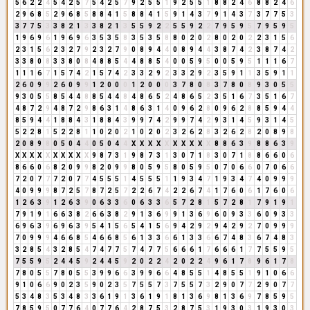
5
6
2
2
4
5
4
2
5
7
5
4
2
5
7
9
2
5
5
1
9
2
5
5
1
8
8
2
4
6
8
8
2
4
6
2
9
6
8
5
2
9
6
8
5
8
8
4
1
5
8
8
4
1
5
9
1
4
3
7
9
1
4
3
7
3
7
7
5
3
3
7
7
5
3
3
8
2
1
3
3
8
2
1
3
5
5
9
2
2
5
5
9
2
2
7
9
5
9
5
7
9
5
9
5
1
9
6
9
6
1
9
6
9
6
3
5
3
5
8
3
5
3
5
8
8
0
2
0
2
8
0
2
0
2
2
3
1
5
6
2
3
1
5
6
2
3
2
7
9
2
3
2
7
9
0
8
9
4
4
0
8
9
4
4
3
8
7
4
2
3
8
7
4
2
3
3
8
0
8
3
3
8
0
8
4
8
8
5
4
4
8
8
5
4
0
0
5
9
5
0
0
5
9
5
1
1
1
6
7
1
1
1
6
7
1
5
7
4
2
1
5
7
4
2
3
3
2
9
2
3
3
2
9
2
3
5
9
1
1
3
5
9
1
1
2
6
0
9
9
2
6
0
9
9
1
2
0
0
0
1
2
0
0
0
3
7
8
0
8
3
7
8
0
8
9
3
0
5
5
9
3
0
5
5
8
5
4
4
8
8
5
4
4
8
4
8
6
5
2
4
8
6
5
2
3
5
1
6
7
3
5
1
6
7
4
8
7
2
9
4
8
7
2
9
8
6
3
1
4
8
6
3
1
4
0
9
6
2
8
0
9
6
2
8
8
5
9
4
4
8
5
9
4
4
1
8
8
4
3
1
8
8
4
3
9
9
7
4
2
9
9
7
4
2
9
3
1
4
5
9
3
1
4
5
5
2
2
8
1
5
2
2
8
1
1
0
2
0
2
1
0
2
0
2
3
2
6
2
8
3
2
6
2
8
2
0
8
9
8
2
0
8
9
8
0
5
0
4
4
0
5
0
4
4
X
X
X
X
X
X
X
X
X
X
8
8
6
3
9
8
8
6
3
9
X
X
X
X
X
X
X
X
X
X
9
8
7
3
1
9
8
7
3
1
3
0
7
1
8
3
0
7
1
8
8
6
6
0
6
8
6
6
0
6
8
2
0
9
9
8
2
0
9
9
8
0
5
9
5
8
0
5
9
5
0
7
0
6
6
0
7
0
6
6
7
2
0
7
7
7
2
0
7
7
4
5
5
5
1
4
5
5
5
1
1
9
3
4
7
1
9
3
4
7
4
0
9
9
9
4
0
9
9
9
8
7
2
5
7
8
7
2
5
7
2
2
6
7
4
2
2
6
7
4
1
7
6
0
6
1
7
6
0
6
1
2
6
3
9
1
2
6
3
9
0
6
3
3
6
0
6
3
3
6
5
7
2
8
1
5
7
2
8
1
7
9
1
9
1
7
9
1
9
1
6
6
3
8
2
6
6
3
8
2
9
1
3
6
9
9
1
3
6
9
6
0
9
3
3
6
0
9
3
3
6
9
6
3
9
6
9
6
3
9
5
4
1
5
6
5
4
1
5
6
9
4
2
9
2
9
4
2
9
2
7
0
9
9
9
7
0
9
9
9
4
6
6
8
5
4
6
6
8
5
6
1
3
3
6
6
1
3
3
6
6
7
4
8
3
6
7
4
8
3
3
2
8
5
4
3
2
8
5
4
7
4
7
7
5
7
4
7
7
5
6
6
6
1
7
6
6
6
1
7
7
5
5
9
5
7
5
5
9
5
2
4
4
5
9
2
4
4
5
9
2
0
2
2
4
2
0
2
2
4
9
6
1
7
8
9
6
1
7
8
7
8
0
5
5
7
8
0
5
5
3
9
9
6
6
3
9
9
6
6
4
8
5
5
1
4
8
5
5
1
9
1
0
6
6
9
1
0
6
6
9
0
2
3
5
9
0
2
3
5
7
5
5
7
3
7
5
5
7
3
2
9
0
7
7
2
9
0
7
7
5
3
4
8
3
5
3
4
8
3
3
6
1
9
1
3
6
1
9
1
8
1
3
6
9
8
1
3
6
9
7
8
5
9
5
7
8
5
9
5
0
7
7
6
4
0
7
7
6
4
2
8
7
5
3
2
8
7
5
3
1
9
3
0
3
1
9
3
0
3