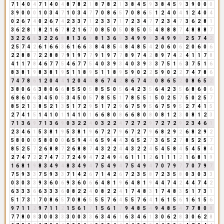
7
1
4
0
4
7
1
4
0
4
8
7
8
2
1
8
7
8
2
1
3
8
4
5
9
3
8
4
5
9
3
9
0
0
0
3
9
0
0
0
1
0
3
4
7
1
0
3
4
7
7
0
8
6
5
7
0
8
6
5
1
2
4
0
4
1
2
4
0
4
0
2
6
7
4
0
2
6
7
4
2
3
3
7
1
2
3
3
7
1
7
2
3
4
7
7
2
3
4
7
3
6
2
8
1
3
6
2
8
1
8
2
1
6
7
8
2
1
6
7
0
8
5
0
5
0
8
5
0
5
4
8
8
8
7
4
8
8
8
7
3
2
2
6
8
3
2
2
6
8
8
1
3
6
9
8
1
3
6
9
3
4
9
9
9
3
4
9
9
9
2
5
7
4
2
2
5
7
4
2
6
1
6
6
3
6
1
6
6
3
8
4
8
5
4
8
4
8
5
4
2
0
6
0
6
2
0
6
0
6
2
2
8
8
7
2
2
8
8
7
9
1
9
7
7
9
1
9
7
7
8
9
7
4
2
8
9
7
4
2
4
1
1
7
8
4
1
1
7
8
4
6
7
7
5
4
6
7
7
5
4
0
3
9
3
4
0
3
9
3
3
7
5
1
6
3
7
5
1
6
8
3
8
1
9
8
3
8
1
9
5
1
1
8
9
5
1
1
8
9
5
9
0
2
2
5
9
0
2
2
7
4
7
8
6
7
4
7
8
6
1
2
0
4
4
1
2
0
4
4
8
6
7
4
2
8
6
7
4
2
0
8
6
5
2
0
8
6
5
2
3
8
0
6
6
3
8
0
6
6
8
5
5
0
5
8
5
5
0
5
6
4
2
3
5
6
4
2
3
5
6
8
6
0
6
6
8
6
0
6
3
4
5
0
5
3
4
5
0
5
7
8
5
5
1
7
8
5
5
1
5
0
2
5
7
5
0
2
5
7
8
5
2
1
3
8
5
2
1
3
5
1
7
2
9
5
1
7
2
9
6
7
5
9
5
6
7
5
9
5
2
7
4
1
5
2
7
4
1
5
1
4
1
0
1
1
4
1
0
1
6
6
8
0
8
6
6
8
0
8
0
8
1
2
3
0
8
1
2
3
7
1
3
6
9
7
1
3
6
9
0
3
2
2
4
0
3
2
2
4
7
2
7
2
9
7
2
7
2
9
2
3
4
6
1
2
3
4
6
1
5
3
8
1
9
5
3
8
1
9
6
7
2
7
9
6
7
2
7
9
6
8
2
9
2
6
8
2
9
2
5
8
0
0
0
5
8
0
0
0
6
5
9
4
4
6
5
9
4
4
3
6
5
2
7
3
6
5
2
7
8
5
2
5
7
8
5
2
5
7
2
6
8
8
7
2
6
8
8
7
4
3
2
2
4
4
3
2
2
4
5
4
5
8
4
5
4
5
8
4
2
7
4
7
2
2
7
4
7
2
7
2
4
9
4
7
2
4
9
4
6
1
1
1
2
6
1
1
1
2
1
6
8
1
9
1
6
8
1
9
8
3
4
9
4
8
3
4
9
4
7
5
4
9
4
7
5
4
9
4
7
0
7
9
7
7
0
7
9
7
7
5
9
3
3
7
5
9
3
3
7
1
4
2
6
7
1
4
2
6
7
2
3
5
8
7
2
3
5
8
0
3
0
3
3
0
3
0
3
3
9
3
6
0
6
9
3
6
0
6
6
4
8
1
9
6
4
8
1
9
4
4
7
4
2
4
4
7
4
2
6
3
3
3
6
6
3
3
3
6
0
8
2
2
4
0
8
2
2
4
1
7
4
8
3
1
7
4
8
3
5
1
7
3
1
5
1
7
3
1
7
0
8
6
5
7
0
8
6
5
5
5
7
6
4
5
5
7
6
4
1
6
1
5
6
1
6
1
5
6
9
7
1
1
2
9
7
1
1
2
1
5
6
1
7
1
5
6
1
7
9
4
8
5
4
9
4
8
5
4
7
7
8
0
8
7
7
8
0
8
3
0
0
3
3
3
0
0
3
3
6
3
4
6
1
6
3
4
6
1
3
0
6
2
8
3
0
6
2
8