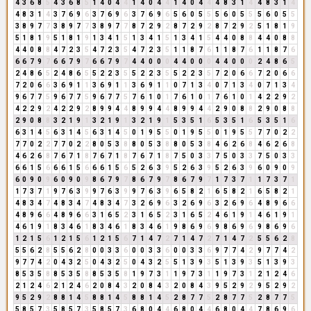
4
3
6
8
5
4
3
6
8
5
1
4
0
4
4
1
4
0
4
4
1
4
0
4
4
4
8
3
1
4
4
8
3
1
4
4
8
3
1
4
3
7
6
9
6
3
7
6
9
6
3
7
6
9
6
5
6
0
5
5
5
6
0
5
5
5
6
0
5
5
3
8
9
7
7
3
8
9
7
7
3
8
9
7
7
8
7
2
9
2
8
7
2
9
2
8
7
2
9
2
5
1
8
1
9
5
1
8
1
9
5
1
8
1
9
1
3
4
1
5
1
3
4
1
5
1
3
4
1
5
4
4
0
8
8
4
4
0
8
8
4
4
0
8
8
4
7
2
3
5
4
7
2
3
5
4
7
2
3
5
1
1
8
7
6
1
1
8
7
6
1
1
8
7
6
6
6
7
9
7
6
6
7
9
7
6
6
7
9
7
4
4
0
0
0
4
4
0
0
0
4
4
0
0
0
2
4
8
6
5
2
4
8
6
5
2
4
8
6
5
5
2
2
3
5
5
2
2
3
5
5
2
2
3
5
7
2
0
6
6
7
2
0
6
6
7
2
0
6
6
3
6
9
1
1
3
6
9
1
1
3
6
9
1
1
0
7
1
3
4
0
7
1
3
4
0
7
1
3
4
9
6
7
7
5
9
6
7
7
5
9
6
7
7
5
7
6
1
0
1
7
6
1
0
1
7
6
1
0
1
4
2
2
9
2
4
2
2
9
2
4
2
2
9
2
8
9
9
4
4
8
9
9
4
4
8
9
9
4
4
2
9
0
8
8
2
9
0
8
8
2
9
0
8
8
3
2
1
9
1
3
2
1
9
1
3
2
1
9
1
5
3
5
1
6
5
3
5
1
6
5
3
5
1
6
6
3
1
4
5
6
3
1
4
5
6
3
1
4
5
0
1
9
5
5
0
1
9
5
5
0
1
9
5
5
7
7
0
2
2
7
7
0
2
2
7
7
0
2
2
8
0
5
3
8
8
0
5
3
8
8
0
5
3
8
4
6
2
6
8
4
6
2
6
8
4
6
2
6
8
7
6
7
1
8
7
6
7
1
8
7
6
7
1
8
7
5
0
3
3
7
5
0
3
3
7
5
0
3
3
6
6
1
5
6
6
6
1
5
6
6
6
1
5
6
5
2
6
3
9
5
2
6
3
9
5
2
6
3
9
6
0
9
0
9
6
0
9
0
9
6
0
9
0
9
8
6
7
9
7
8
6
7
9
7
8
6
7
9
7
1
7
3
7
1
1
7
3
7
1
1
7
3
7
1
9
7
6
3
9
9
7
6
3
9
9
7
6
3
9
6
5
8
2
1
6
5
8
2
1
6
5
8
2
1
4
8
3
4
7
4
8
3
4
7
4
8
3
4
7
3
2
6
9
6
3
2
6
9
6
3
2
6
9
6
4
8
9
6
6
4
8
9
6
6
4
8
9
6
6
3
1
6
5
2
3
1
6
5
2
3
1
6
5
2
4
6
1
9
1
4
6
1
9
1
4
6
1
9
1
8
3
4
6
1
8
3
4
6
1
8
3
4
6
1
9
8
6
9
6
9
8
6
9
6
9
8
6
9
6
1
2
1
5
6
1
2
1
5
6
1
2
1
5
6
7
1
4
7
2
7
1
4
7
2
7
1
4
7
2
5
5
6
2
8
5
5
6
2
8
5
5
6
2
8
0
0
3
3
6
0
0
3
3
6
0
0
3
3
6
9
7
7
4
2
9
7
7
4
2
9
7
7
4
2
0
4
3
2
5
0
4
3
2
5
0
4
3
2
5
5
1
3
9
3
5
1
3
9
3
5
1
3
9
3
8
5
3
5
8
8
5
3
5
8
8
5
3
5
8
1
9
7
3
1
1
9
7
3
1
1
9
7
3
1
2
1
2
4
6
2
1
2
4
6
2
1
2
4
6
2
0
8
4
3
2
0
8
4
3
2
0
8
4
3
9
5
2
9
2
9
5
2
9
2
9
5
2
9
2
8
8
1
4
5
8
8
1
4
5
8
8
1
4
5
2
8
7
7
5
2
8
7
7
5
2
8
7
7
5
5
8
5
7
3
5
8
5
7
3
5
8
5
7
3
6
8
0
4
4
6
8
0
4
4
6
8
0
4
4
7
8
6
9
6