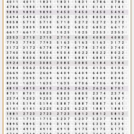
4
0
1
1
2
4
0
1
1
2
1
8
3
1
4
1
8
3
1
4
1
8
3
1
4
4
7
8
6
5
4
7
8
6
5
4
7
8
6
5
1
9
8
0
8
1
9
8
0
8
1
9
8
0
8
0
1
4
1
5
0
1
4
1
5
0
1
4
1
5
9
8
9
0
9
9
8
9
0
9
9
8
9
0
9
9
4
5
0
5
9
4
5
0
5
9
4
5
0
5
5
4
9
4
4
5
4
9
4
4
5
4
9
4
4
2
6
5
0
5
2
6
5
0
5
2
6
5
0
5
8
0
5
8
4
8
0
5
8
4
8
0
5
8
4
5
7
1
0
1
5
7
1
0
1
5
7
1
0
1
5
2
7
2
9
5
2
7
2
9
5
2
7
2
9
3
8
0
9
9
3
8
0
9
9
3
8
0
9
9
6
8
5
2
7
6
8
5
2
7
6
8
5
2
7
6
6
1
7
8
6
6
1
7
8
6
6
1
7
8
1
0
2
5
7
1
0
2
5
7
1
0
2
5
7
2
3
5
3
8
2
3
5
3
8
2
3
5
3
8
2
7
1
0
1
2
7
1
0
1
2
7
1
0
1
4
0
8
0
8
4
0
8
0
8
4
0
8
0
8
7
7
9
3
3
7
7
9
3
3
7
7
9
3
3
5
1
6
3
9
5
1
6
3
9
5
1
6
3
9
3
1
7
2
9
3
1
7
2
9
3
1
7
2
9
6
7
7
8
6
6
7
7
8
6
6
7
7
8
6
3
7
4
0
4
3
7
4
0
4
3
7
4
0
4
9
5
0
4
4
9
5
0
4
4
9
5
0
4
4
8
0
2
2
4
8
0
2
2
4
8
0
2
2
4
8
4
0
6
6
8
4
0
6
6
8
4
0
6
6
6
8
8
1
9
6
8
8
1
9
6
8
8
1
9
0
9
2
4
6
0
9
2
4
6
0
9
2
4
6
3
0
8
5
4
3
0
8
5
4
3
0
8
5
4
6
1
8
4
3
6
1
8
4
3
6
1
8
4
3
5
5
6
2
8
5
5
6
2
8
5
5
6
2
8
4
1
3
6
9
4
1
3
6
9
4
1
3
6
9
2
6
6
9
6
2
6
6
9
6
2
6
6
9
6
6
4
0
9
9
6
4
0
9
9
6
4
0
9
9
3
3
9
5
5
3
3
9
5
5
3
3
9
5
5
6
1
3
4
7
6
1
3
4
7
6
1
3
4
7
8
3
4
0
4
8
3
4
0
4
8
3
4
0
4
1
6
3
5
8
1
6
3
5
8
1
6
3
5
8
4
7
0
6
6
4
7
0
6
6
4
7
0
6
6
4
8
1
0
1
4
8
1
0
1
4
8
1
0
1
2
6
2
6
8
2
6
2
6
8
2
6
2
6
8
8
7
0
1
1
8
7
0
1
1
8
7
0
1
1
6
8
0
5
5
6
8
0
5
5
6
8
0
5
5
2
3
7
4
2
2
3
7
4
2
2
3
7
4
2
9
2
0
3
3
9
2
0
3
3
9
2
0
3
3
5
8
8
7
6
5
8
8
7
6
5
8
8
7
6
5
1
9
4
4
5
1
9
4
4
5
1
9
4
4
5
8
8
7
6
5
8
8
7
6
5
8
8
7
6
6
1
4
1
5
6
1
4
1
5
6
1
4
1
5
6
2
2
5
7
6
2
2
5
7
6
2
2
5
7
1
8
8
1
9
1
8
8
1
9
1
8
8
1
9
2
7
2
3
5
2
7
2
3
5
2
7
2
3
5
5
8
1
2
3
5
8
1
2
3
5
8
1
2
3
1
7
1
5
6
1
7
1
5
6
1
7
1
5
6
5
2
3
7
1
5
2
3
7
1
5
2
3
7
1
9
8
9
5
5
9
8
9
5
5
9
8
9
5
5
3
1
9
0
9
3
1
9
0
9
3
1
9
0
9
5
3
3
9
3
5
3
3
9
3
5
3
3
9
3
4
9
1
0
1
4
9
1
0
1
4
9
1
0
1
6
1
7
5
3
6
1
7
5
3
6
1
7
5
3