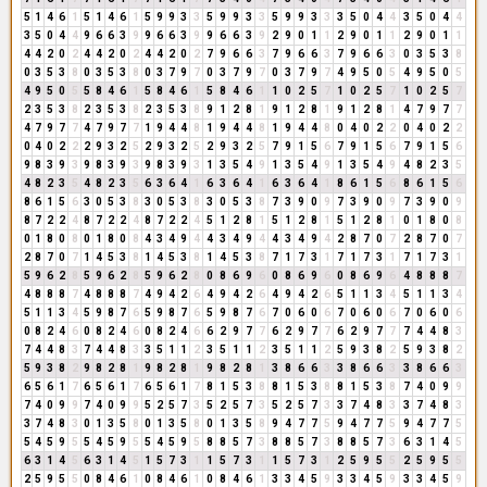
5
1
4
6
1
5
1
4
6
1
5
9
9
3
3
5
9
9
3
3
5
9
9
3
3
3
5
0
4
4
3
5
0
4
4
3
5
0
4
4
9
6
6
3
9
9
6
6
3
9
9
6
6
3
9
2
9
0
1
1
2
9
0
1
1
2
9
0
1
1
4
4
2
0
2
4
4
2
0
2
4
4
2
0
2
7
9
6
6
3
7
9
6
6
3
7
9
6
6
3
0
3
5
3
8
0
3
5
3
8
0
3
5
3
8
0
3
7
9
7
0
3
7
9
7
0
3
7
9
7
4
9
5
0
5
4
9
5
0
5
4
9
5
0
5
5
8
4
6
1
5
8
4
6
1
5
8
4
6
1
1
0
2
5
7
1
0
2
5
7
1
0
2
5
7
2
3
5
3
8
2
3
5
3
8
2
3
5
3
8
9
1
2
8
1
9
1
2
8
1
9
1
2
8
1
4
7
9
7
7
4
7
9
7
7
4
7
9
7
7
1
9
4
4
8
1
9
4
4
8
1
9
4
4
8
0
4
0
2
2
0
4
0
2
2
0
4
0
2
2
2
9
3
2
5
2
9
3
2
5
2
9
3
2
5
7
9
1
5
6
7
9
1
5
6
7
9
1
5
6
9
8
3
9
3
9
8
3
9
3
9
8
3
9
3
1
3
5
4
9
1
3
5
4
9
1
3
5
4
9
4
8
2
3
5
4
8
2
3
5
4
8
2
3
5
6
3
6
4
1
6
3
6
4
1
6
3
6
4
1
8
6
1
5
6
8
6
1
5
6
8
6
1
5
6
3
0
5
3
8
3
0
5
3
8
3
0
5
3
8
7
3
9
0
9
7
3
9
0
9
7
3
9
0
9
8
7
2
2
4
8
7
2
2
4
8
7
2
2
4
5
1
2
8
1
5
1
2
8
1
5
1
2
8
1
0
1
8
0
8
0
1
8
0
8
0
1
8
0
8
4
3
4
9
4
4
3
4
9
4
4
3
4
9
4
2
8
7
0
7
2
8
7
0
7
2
8
7
0
7
1
4
5
3
8
1
4
5
3
8
1
4
5
3
8
7
1
7
3
1
7
1
7
3
1
7
1
7
3
1
5
9
6
2
8
5
9
6
2
8
5
9
6
2
8
0
8
6
9
6
0
8
6
9
6
0
8
6
9
6
4
8
8
8
7
4
8
8
8
7
4
8
8
8
7
4
9
4
2
6
4
9
4
2
6
4
9
4
2
6
5
1
1
3
4
5
1
1
3
4
5
1
1
3
4
5
9
8
7
6
5
9
8
7
6
5
9
8
7
6
7
0
6
0
6
7
0
6
0
6
7
0
6
0
6
0
8
2
4
6
0
8
2
4
6
0
8
2
4
6
6
2
9
7
7
6
2
9
7
7
6
2
9
7
7
7
4
4
8
3
7
4
4
8
3
7
4
4
8
3
3
5
1
1
2
3
5
1
1
2
3
5
1
1
2
5
9
3
8
2
5
9
3
8
2
5
9
3
8
2
9
8
2
8
1
9
8
2
8
1
9
8
2
8
1
3
8
6
6
3
3
8
6
6
3
3
8
6
6
3
6
5
6
1
7
6
5
6
1
7
6
5
6
1
7
8
1
5
3
8
8
1
5
3
8
8
1
5
3
8
7
4
0
9
9
7
4
0
9
9
7
4
0
9
9
5
2
5
7
3
5
2
5
7
3
5
2
5
7
3
3
7
4
8
3
3
7
4
8
3
3
7
4
8
3
0
1
3
5
8
0
1
3
5
8
0
1
3
5
8
9
4
7
7
5
9
4
7
7
5
9
4
7
7
5
5
4
5
9
5
5
4
5
9
5
5
4
5
9
5
8
8
5
7
3
8
8
5
7
3
8
8
5
7
3
6
3
1
4
5
6
3
1
4
5
6
3
1
4
5
1
5
7
3
1
1
5
7
3
1
1
5
7
3
1
2
5
9
5
5
2
5
9
5
5
2
5
9
5
5
0
8
4
6
1
0
8
4
6
1
0
8
4
6
1
3
3
4
5
9
3
3
4
5
9
3
3
4
5
9