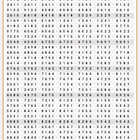
2
4
1
1
2
2
4
1
1
2
2
4
1
1
2
2
5
9
0
9
2
5
9
0
9
2
5
9
0
9
9
1
3
2
5
9
1
3
2
5
9
1
3
2
5
4
5
8
5
4
4
5
8
5
4
4
5
8
5
4
2
6
1
0
1
2
6
1
0
1
2
6
1
0
1
8
4
1
8
9
8
4
1
8
9
8
4
1
8
9
3
3
2
9
2
3
3
2
9
2
3
3
2
9
2
5
1
6
9
6
5
1
6
9
6
5
1
6
9
6
1
2
4
1
5
1
2
4
1
5
1
2
4
1
5
4
1
8
2
1
4
1
8
2
1
4
1
8
2
1
2
4
5
0
5
2
4
5
0
5
2
4
5
0
5
0
7
7
5
3
0
7
7
5
3
0
7
7
5
3
6
5
6
2
8
6
5
6
2
8
6
5
6
2
8
6
0
2
2
4
6
0
2
2
4
6
0
2
2
4
7
5
2
9
2
7
5
2
9
2
7
5
2
9
2
0
7
1
5
6
0
7
1
5
6
0
7
1
5
6
4
3
4
0
4
4
3
4
0
4
4
3
4
0
4
6
7
3
5
8
6
7
3
5
8
6
7
3
5
8
9
6
9
1
1
9
6
9
1
1
9
6
9
1
1
2
4
9
8
8
2
4
9
8
8
2
4
9
8
8
7
1
5
7
3
7
1
5
7
3
7
1
5
7
3
6
8
6
6
3
6
8
6
6
3
6
8
6
6
3
4
1
9
2
2
4
1
9
2
2
4
1
9
2
2
4
7
1
8
9
4
7
1
8
9
4
7
1
8
9
8
7
9
3
3
8
7
9
3
3
8
7
9
3
3
6
4
1
4
5
6
4
1
4
5
6
4
1
4
5
3
1
6
9
6
3
1
6
9
6
3
1
6
9
6
7
5
8
3
2
7
5
8
3
2
7
5
8
3
2
5
7
6
2
8
5
7
6
2
8
5
7
6
2
8
9
7
3
2
5
9
7
3
2
5
9
7
3
2
5
6
3
9
6
6
6
3
9
6
6
6
3
9
6
6
7
1
6
4
1
7
1
6
4
1
7
1
6
4
1
8
1
1
5
6
8
1
1
5
6
8
1
1
5
6
7
6
7
9
7
7
6
7
9
7
7
6
7
9
7
4
7
2
9
2
4
7
2
9
2
4
7
2
9
2
3
0
0
1
1
3
0
0
1
1
3
0
0
1
1
1
1
3
4
7
1
1
3
4
7
1
1
3
4
7
2
4
2
7
9
2
4
2
7
9
2
4
2
7
9
7
3
0
1
1
7
3
0
1
1
7
3
0
1
1
6
0
8
6
5
6
0
8
6
5
6
0
8
6
5
4
0
7
5
3
4
0
7
5
3
4
0
7
5
3
6
9
2
6
8
6
9
2
6
8
6
9
2
6
8
7
2
1
0
1
7
2
1
0
1
7
2
1
0
1
0
1
3
5
8
0
1
3
5
8
0
1
3
5
8
9
7
6
0
6
9
7
6
0
6
9
7
6
0
6
4
7
0
1
1
4
7
0
1
1
4
7
0
1
1
5
0
4
2
6
5
0
4
2
6
5
0
4
2
6
8
4
1
4
5
8
4
1
4
5
8
4
1
4
5
1
0
5
6
2
1
0
5
6
2
1
0
5
6
2
3
5
3
1
4
3
5
3
1
4
3
5
3
1
4
5
1
9
5
5
5
1
9
5
5
5
1
9
5
5
0
8
8
5
4
0
8
8
5
4
0
8
8
5
4
8
2
8
4
3
8
2
8
4
3
8
2
8
4
3
9
5
4
2
6
9
5
4
2
6
9
5
4
2
6
6
5
6
7
4
6
5
6
7
4
6
5
6
7
4
5
3
0
8
8
5
3
0
8
8
5
3
0
8
8
3
1
4
3
7
3
1
4
3
7
3
1
4
3
7
4
7
3
6
9
4
7
3
6
9
4
7
3
6
9
0
8
4
0
4
0
8
4
0
4
0
8
4
0
4
7
6
8
0
8
7
6
8
0
8
7
6
8
0
8
8
0
1
4
5
8
0
1
4
5