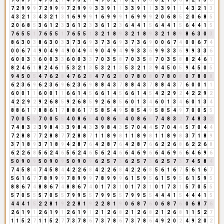
7
2
9
9
9
7
2
9
9
9
7
2
9
9
9
3
3
9
1
1
3
3
9
1
1
3
3
9
1
1
4
3
2
1
3
4
3
2
1
3
4
3
2
1
3
1
6
9
9
9
1
6
9
9
9
1
6
9
9
9
2
0
6
8
5
2
0
6
8
5
2
0
6
8
5
3
6
1
2
3
3
6
1
2
3
3
6
1
2
3
6
4
4
1
5
6
4
4
1
5
6
4
4
1
5
7
6
5
5
1
7
6
5
5
1
7
6
5
5
1
3
2
1
8
9
3
2
1
8
9
3
2
1
8
9
8
6
3
0
3
8
6
3
0
3
8
6
3
0
3
3
7
3
6
9
3
7
3
6
9
3
7
3
6
9
0
0
6
7
4
0
0
6
7
4
0
0
6
7
4
9
0
4
9
4
9
0
4
9
4
9
0
4
9
4
9
9
3
3
6
9
9
3
3
6
9
9
3
3
6
6
0
0
3
3
6
0
0
3
3
6
0
0
3
3
7
0
3
5
8
7
0
3
5
8
7
0
3
5
8
8
2
4
6
1
8
2
4
6
1
8
2
4
6
1
5
3
2
1
3
5
3
2
1
3
5
3
2
1
3
9
4
5
0
5
9
4
5
0
5
9
4
5
0
5
4
7
6
2
8
4
7
6
2
8
4
7
6
2
8
0
7
8
0
8
0
7
8
0
8
0
7
8
0
8
6
2
3
6
9
6
2
3
6
9
6
2
3
6
9
8
8
4
3
7
8
8
4
3
7
8
8
4
3
7
6
0
0
1
1
6
0
0
1
1
6
0
0
1
1
6
6
1
4
5
6
6
1
4
5
6
6
1
4
5
4
2
2
9
2
4
2
2
9
2
4
2
2
9
2
9
2
6
8
5
9
2
6
8
5
9
2
6
8
5
6
0
1
3
4
6
0
1
3
4
6
0
1
3
4
8
8
6
1
7
8
8
6
1
7
8
8
6
1
7
5
8
5
4
9
5
8
5
4
9
5
8
5
4
9
7
0
0
5
5
7
0
0
5
5
7
0
0
5
5
4
0
8
6
5
4
0
8
6
5
4
0
8
6
5
7
4
8
3
2
7
4
8
3
2
7
4
8
3
2
3
9
8
4
3
3
9
8
4
3
3
9
8
4
3
5
7
0
4
4
5
7
0
4
4
5
7
0
4
4
7
2
8
8
7
7
2
8
8
7
7
2
8
8
7
1
1
8
9
8
1
1
8
9
8
1
1
8
9
8
3
7
1
8
9
3
7
1
8
9
3
7
1
8
9
4
2
8
7
6
4
2
8
7
6
4
2
8
7
6
6
2
2
6
8
6
2
2
6
8
6
2
2
6
8
5
6
2
4
6
5
6
2
4
6
5
6
2
4
6
6
4
6
9
6
6
4
6
9
6
6
4
6
9
6
5
0
9
0
9
5
0
9
0
9
5
0
9
0
9
6
2
5
7
3
6
2
5
7
3
6
2
5
7
3
7
4
5
8
4
7
4
5
8
4
7
4
5
8
4
4
2
2
6
8
4
2
2
6
8
4
2
2
6
8
5
6
1
6
7
5
6
1
6
7
5
6
1
6
7
7
8
9
9
9
7
8
9
9
9
7
8
9
9
9
6
1
5
9
5
6
1
5
9
5
6
1
5
9
5
8
8
6
7
4
8
8
6
7
4
8
8
6
7
4
0
1
7
3
1
0
1
7
3
1
0
1
7
3
1
5
7
0
5
5
5
7
0
5
5
5
7
0
5
5
7
9
9
5
5
7
9
9
5
5
7
9
9
5
5
4
4
4
1
5
4
4
4
1
5
4
4
4
1
5
2
2
8
1
9
2
2
8
1
9
2
2
8
1
9
0
6
8
7
6
0
6
8
7
6
0
6
8
7
6
2
6
1
9
1
2
6
1
9
1
2
6
1
9
1
2
1
2
6
8
2
1
2
6
8
2
1
2
6
8
1
1
5
2
7
1
1
5
2
7
1
1
5
2
7
7
3
7
8
6
7
3
7
8
6
7
3
7
8
6
4
9
2
0
2
4
9
2
0
2