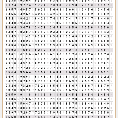
5
2
3
5
8
0
3
6
4
1
0
3
6
4
1
0
3
6
4
1
6
6
4
7
2
6
6
4
7
2
6
6
4
7
2
9
7
7
4
2
9
7
7
4
2
9
7
7
4
2
7
3
9
3
3
7
3
9
3
3
7
3
9
3
3
6
9
5
7
3
6
9
5
7
3
6
9
5
7
3
5
6
0
1
1
5
6
0
1
1
5
6
0
1
1
0
4
5
6
2
0
4
5
6
2
0
4
5
6
2
4
2
6
9
6
4
2
6
9
6
4
2
6
9
6
4
5
8
2
1
4
5
8
2
1
4
5
8
2
1
8
4
2
1
3
8
4
2
1
3
8
4
2
1
3
7
4
1
7
8
7
4
1
7
8
7
4
1
7
8
9
4
4
8
3
9
4
4
8
3
9
4
4
8
3
1
1
8
5
4
1
1
8
5
4
1
1
8
5
4
8
1
0
4
4
8
1
0
4
4
8
1
0
4
4
3
4
7
9
7
3
4
7
9
7
3
4
7
9
7
4
0
5
0
5
4
0
5
0
5
4
0
5
0
5
8
3
8
7
6
8
3
8
7
6
8
3
8
7
6
2
3
3
1
4
2
3
3
1
4
2
3
3
1
4
1
1
4
3
7
1
1
4
3
7
1
1
4
3
7
0
3
6
8
5
0
3
6
8
5
0
3
6
8
5
8
1
4
2
6
8
1
4
2
6
8
1
4
2
6
4
8
2
3
5
4
8
2
3
5
4
8
2
3
5
8
6
5
8
4
8
6
5
8
4
8
6
5
8
4
2
0
5
6
2
2
0
5
6
2
2
0
5
6
2
5
3
6
3
9
5
3
6
3
9
5
3
6
3
9
1
6
0
3
3
1
6
0
3
3
1
6
0
3
3
8
2
1
2
3
8
2
1
2
3
8
2
1
2
3
0
4
0
1
1
0
4
0
1
1
0
4
0
1
1
6
1
9
6
6
6
1
9
6
6
6
1
9
6
6
1
1
7
6
4
1
1
7
6
4
1
1
7
6
4
3
1
9
4
4
3
1
9
4
4
3
1
9
4
4
7
2
5
8
4
7
2
5
8
4
7
2
5
8
4
4
9
1
0
1
4
9
1
0
1
4
9
1
0
1
8
2
0
2
2
8
2
0
2
2
8
2
0
2
2
2
7
8
1
9
2
7
8
1
9
2
7
8
1
9
7
7
2
0
2
7
7
2
0
2
7
7
2
0
2
9
5
5
3
8
9
5
5
3
8
9
5
5
3
8
3
5
6
4
1
3
5
6
4
1
3
5
6
4
1
8
6
8
4
3
8
6
8
4
3
8
6
8
4
3
9
6
9
1
1
9
6
9
1
1
9
6
9
1
1
8
1
4
3
7
8
1
4
3
7
8
1
4
3
7
5
0
2
2
4
5
0
2
2
4
5
0
2
2
4
0
7
0
9
9
0
7
0
9
9
0
7
0
9
9
2
6
3
2
5
2
6
3
2
5
2
6
3
2
5
7
3
2
6
8
7
3
2
6
8
7
3
2
6
8
8
5
6
7
4
8
5
6
7
4
8
5
6
7
4
3
3
7
0
7
3
3
7
0
7
3
3
7
0
7
1
6
2
5
7
1
6
2
5
7
1
6
2
5
7
7
0
5
9
5
7
0
5
9
5
7
0
5
9
5
0
1
1
9
1
0
1
1
9
1
0
1
1
9
1
5
4
5
4
9
5
4
5
4
9
5
4
5
4
9
1
1
8
6
5
1
1
8
6
5
1
1
8
6
5
7
1
2
3
5
7
1
2
3
5
7
1
2
3
5
5
0
4
7
2
5
0
4
7
2
5
0
4
7
2
8
5
7
5
3
8
5
7
5
3
8
5
7
5
3
6
8
4
9
4
6
8
4
9
4
6
8
4
9
4
3
0
3
8
2
3
0
3
8
2
3
0
3
8
2
8
2
2
6
8
8
2
2
6
8
8
2
2
6
8
7
2
9
7
7
7
2
9
7
7
7
2
9
7
7
5
9
7
6
4
5
9
7
6
4
5
9
7
6
4
0
5
5
8
4
0
5
5
8
4
0
5
5
8
4
1
4
6
9
6
1
4
6
9
6
1
4
6
9
6
4
0
8
7
6
4
0
8
7
6