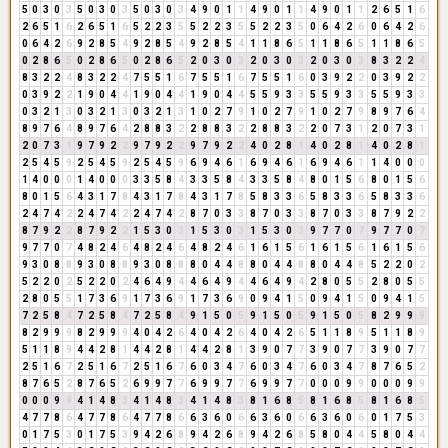
5
0
3
0
3
5
0
3
0
3
5
0
3
0
3
4
9
0
1
1
4
9
0
1
1
4
9
0
1
1
2
6
5
1
6
2
6
5
1
6
2
6
5
1
6
5
2
2
3
5
5
2
2
3
5
5
2
2
3
5
0
6
4
2
6
0
6
4
2
6
0
6
4
2
6
9
2
8
5
4
9
2
8
5
4
9
2
8
5
4
1
1
8
6
5
1
1
8
6
5
1
1
8
6
5
0
2
8
6
5
0
2
8
6
5
0
2
8
6
5
2
0
3
0
3
2
0
3
0
3
2
0
3
0
3
8
3
2
2
4
8
3
2
2
4
8
3
2
2
4
7
5
5
1
6
7
5
5
1
6
7
5
5
1
6
0
3
9
2
2
0
3
9
2
2
0
3
9
2
2
1
9
0
4
4
1
9
0
4
4
1
9
0
4
4
5
5
9
3
3
5
5
9
3
3
5
5
9
3
3
0
3
2
1
3
0
3
2
1
3
0
3
2
1
3
1
0
2
7
9
1
0
2
7
9
1
0
2
7
9
8
9
7
6
4
8
9
7
6
4
8
9
7
6
4
2
8
8
3
2
2
8
8
3
2
2
8
8
3
2
2
0
7
3
1
2
0
7
3
1
2
0
7
3
1
9
7
9
2
2
9
7
9
2
2
9
7
9
2
2
4
0
2
8
1
4
0
2
8
1
4
0
2
8
1
2
5
4
5
9
2
5
4
5
9
2
5
4
5
9
6
9
4
6
1
6
9
4
6
1
6
9
4
6
1
1
4
0
0
0
1
4
0
0
0
1
4
0
0
0
3
3
5
8
4
3
3
5
8
4
3
3
5
8
4
8
0
1
5
6
8
0
1
5
6
8
0
1
5
6
4
3
1
7
8
4
3
1
7
8
4
3
1
7
8
5
8
3
3
6
5
8
3
3
6
5
8
3
3
6
2
4
7
4
2
2
4
7
4
2
2
4
7
4
2
8
7
0
3
3
8
7
0
3
3
8
7
0
3
3
8
7
9
2
2
8
7
9
2
2
8
7
9
2
2
1
5
3
0
3
1
5
3
0
3
1
5
3
0
3
9
7
7
0
7
9
7
7
0
7
9
7
7
0
7
4
8
2
4
6
4
8
2
4
6
4
8
2
4
6
1
6
1
5
6
1
6
1
5
6
1
6
1
5
6
9
3
0
8
8
9
3
0
8
8
9
3
0
8
8
8
0
4
4
8
8
0
4
4
8
8
0
4
4
8
5
2
2
0
2
5
2
2
0
2
5
2
2
0
2
4
6
4
9
4
4
6
4
9
4
4
6
4
9
4
2
8
0
5
5
2
8
0
5
5
2
8
0
5
5
1
7
3
6
9
1
7
3
6
9
1
7
3
6
9
0
9
4
1
5
0
9
4
1
5
0
9
4
1
5
7
2
5
8
4
7
2
5
8
4
7
2
5
8
4
9
1
5
0
5
9
1
5
0
5
9
1
5
0
5
8
2
9
9
9
8
2
9
9
9
8
2
9
9
9
4
0
4
2
6
4
0
4
2
6
4
0
4
2
6
5
1
1
8
9
5
1
1
8
9
5
1
1
8
9
4
4
2
8
1
4
4
2
8
1
4
4
2
8
1
3
9
0
7
7
3
9
0
7
7
3
9
0
7
7
2
5
1
6
7
2
5
1
6
7
2
5
1
6
7
6
0
3
4
7
6
0
3
4
7
6
0
3
4
7
8
7
6
5
2
8
7
6
5
2
8
7
6
5
2
6
9
9
7
7
6
9
9
7
7
6
9
9
7
7
0
0
0
9
9
0
0
0
9
9
0
0
0
9
9
4
1
4
8
3
4
1
4
8
3
4
1
4
8
3
8
1
6
8
5
8
1
6
8
5
8
1
6
8
5
4
7
7
8
6
4
7
7
8
6
4
7
7
8
6
6
3
6
0
6
6
3
6
0
6
6
3
6
0
6
0
1
7
5
3
0
1
7
5
3
0
1
7
5
3
9
4
2
6
8
9
4
2
6
8
9
4
2
6
8
5
8
0
4
4
5
8
0
4
4