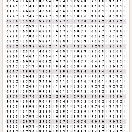
8
6
6
4
1
8
6
6
4
1
8
6
6
4
1
2
5
4
8
3
2
5
4
8
3
2
5
4
8
3
3
1
4
1
5
3
1
4
1
5
3
1
4
1
5
8
3
8
0
8
8
3
8
0
8
8
3
8
0
8
9
1
8
3
2
9
1
8
3
2
9
1
8
3
2
4
6
6
8
5
4
6
6
8
5
4
6
6
8
5
1
8
0
3
3
1
8
0
3
3
1
8
0
3
3
9
7
4
7
2
9
7
4
7
2
9
7
4
7
2
3
0
8
6
5
3
0
8
6
5
3
0
8
6
5
0
5
3
0
3
0
5
3
0
3
0
5
3
0
3
5
7
7
0
7
5
7
7
0
7
5
7
7
0
7
0
0
7
2
9
0
0
7
2
9
0
0
7
2
9
7
2
5
3
8
7
2
5
3
8
7
2
5
3
8
5
8
2
4
6
5
8
2
4
6
5
8
2
4
6
6
5
8
9
8
6
5
8
9
8
6
5
8
9
8
6
0
7
7
5
6
0
7
7
5
6
0
7
7
5
7
7
8
0
8
7
7
8
0
8
7
7
8
0
8
1
9
7
0
7
1
9
7
0
7
1
9
7
0
7
6
5
2
2
4
6
5
2
2
4
6
5
2
2
4
5
5
9
1
1
5
5
9
1
1
5
5
9
1
1
7
5
5
3
8
7
5
5
3
8
7
5
5
3
8
6
5
3
2
5
6
5
3
2
5
6
5
3
2
5
1
2
3
5
8
1
2
3
5
8
1
2
3
5
8
2
5
7
0
7
2
5
7
0
7
2
5
7
0
7
4
0
9
3
3
4
0
9
3
3
4
0
9
3
3
2
5
6
9
6
2
5
6
9
6
2
5
6
9
6
1
4
6
4
1
1
4
6
4
1
1
4
6
4
1
7
0
9
1
1
7
0
9
1
1
7
0
9
1
1
6
6
9
2
2
6
6
9
2
2
6
6
9
2
2
6
4
7
7
5
6
4
7
7
5
6
4
7
7
5
5
3
1
3
4
5
3
1
3
4
5
3
1
3
4
0
8
4
0
4
0
8
4
0
4
0
8
4
0
4
1
6
1
7
8
1
6
1
7
8
1
6
1
7
8
1
8
0
8
8
1
8
0
8
8
1
8
0
8
8
0
8
9
4
4
0
8
9
4
4
0
8
9
4
4
2
6
4
8
3
2
6
4
8
3
2
6
4
8
3
7
0
8
7
6
7
0
8
7
6
7
0
8
7
6
8
3
3
2
5
8
3
3
2
5
8
3
3
2
5
3
4
1
6
7
3
4
1
6
7
3
4
1
6
7
8
5
0
1
1
8
5
0
1
1
8
5
0
1
1
1
2
6
8
5
1
2
6
8
5
1
2
6
8
5
5
2
3
2
5
5
2
3
2
5
5
2
3
2
5
0
9
3
8
2
0
9
3
8
2
0
9
3
8
2
6
0
1
2
3
6
0
1
2
3
6
0
1
2
3
2
9
7
0
7
2
9
7
0
7
2
9
7
0
7
2
9
6
2
8
2
9
6
2
8
2
9
6
2
8
1
0
1
6
7
1
0
1
6
7
1
0
1
6
7
5
0
4
8
3
5
0
4
8
3
5
0
4
8
3
6
5
0
2
2
6
5
0
2
2
6
5
0
2
2
9
8
0
5
5
9
8
0
5
5
9
8
0
5
5
5
7
5
4
9
5
7
5
4
9
5
7
5
4
9
3
1
3
1
4
3
1
3
1
4
3
1
3
1
4
2
2
8
0
8
2
2
8
0
8
2
2
8
0
8
9
1
3
5
8
9
1
3
5
8
9
1
3
5
8
6
7
8
3
2
6
7
8
3
2
6
7
8
3
2
9
5
1
8
9
9
5
1
8
9
9
5
1
8
9
2
9
5
3
8
2
9
5
3
8
2
9
5
3
8
0
6
7
6
4
0
6
7
6
4
0
6
7
6
4
9
6
3
3
6
9
6
3
3
6
9
6
3
3
6
3
8
0
5
5
3
8
0
5
5
3
8
0
5
5
8
0
9
2
2
8
0
9
2
2
8
0
9
2
2
5
7
3
6
9
5
7
3
6
9
5
7
3
6
9
7
4
8
7
6
7
4
8
7
6
7
4
8
7
6