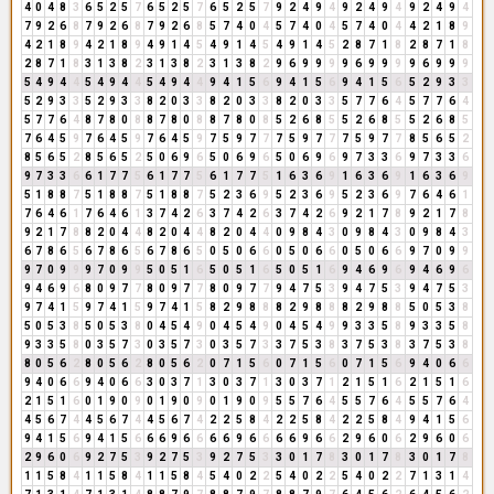
4
0
4
8
3
6
5
2
5
7
6
5
2
5
7
6
5
2
5
7
9
2
4
9
4
9
2
4
9
4
9
2
4
9
4
7
9
2
6
8
7
9
2
6
8
7
9
2
6
8
5
7
4
0
4
5
7
4
0
4
5
7
4
0
4
4
2
1
8
9
4
2
1
8
9
4
2
1
8
9
4
9
1
4
5
4
9
1
4
5
4
9
1
4
5
2
8
7
1
8
2
8
7
1
8
2
8
7
1
8
3
1
3
8
2
3
1
3
8
2
3
1
3
8
2
9
6
9
9
9
9
6
9
9
9
9
6
9
9
9
5
4
9
4
4
5
4
9
4
4
5
4
9
4
4
9
4
1
5
6
9
4
1
5
6
9
4
1
5
6
5
2
9
3
3
5
2
9
3
3
5
2
9
3
3
8
2
0
3
3
8
2
0
3
3
8
2
0
3
3
5
7
7
6
4
5
7
7
6
4
5
7
7
6
4
8
7
8
0
8
8
7
8
0
8
8
7
8
0
8
5
2
6
8
5
5
2
6
8
5
5
2
6
8
5
7
6
4
5
9
7
6
4
5
9
7
6
4
5
9
7
5
9
7
7
7
5
9
7
7
7
5
9
7
7
8
5
6
5
2
8
5
6
5
2
8
5
6
5
2
5
0
6
9
6
5
0
6
9
6
5
0
6
9
6
9
7
3
3
6
9
7
3
3
6
9
7
3
3
6
6
1
7
7
5
6
1
7
7
5
6
1
7
7
5
1
6
3
6
9
1
6
3
6
9
1
6
3
6
9
5
1
8
8
7
5
1
8
8
7
5
1
8
8
7
5
2
3
6
9
5
2
3
6
9
5
2
3
6
9
7
6
4
6
1
7
6
4
6
1
7
6
4
6
1
3
7
4
2
6
3
7
4
2
6
3
7
4
2
6
9
2
1
7
8
9
2
1
7
8
9
2
1
7
8
8
2
0
4
4
8
2
0
4
4
8
2
0
4
4
0
9
8
4
3
0
9
8
4
3
0
9
8
4
3
6
7
8
6
5
6
7
8
6
5
6
7
8
6
5
0
5
0
6
6
0
5
0
6
6
0
5
0
6
6
9
7
0
9
9
9
7
0
9
9
9
7
0
9
9
5
0
5
1
6
5
0
5
1
6
5
0
5
1
6
9
4
6
9
6
9
4
6
9
6
9
4
6
9
6
8
0
9
7
7
8
0
9
7
7
8
0
9
7
7
9
4
7
5
3
9
4
7
5
3
9
4
7
5
3
9
7
4
1
5
9
7
4
1
5
9
7
4
1
5
8
2
9
8
8
8
2
9
8
8
8
2
9
8
8
5
0
5
3
8
5
0
5
3
8
5
0
5
3
8
0
4
5
4
9
0
4
5
4
9
0
4
5
4
9
9
3
3
5
8
9
3
3
5
8
9
3
3
5
8
0
3
5
7
3
0
3
5
7
3
0
3
5
7
3
3
7
5
3
8
3
7
5
3
8
3
7
5
3
8
8
0
5
6
2
8
0
5
6
2
8
0
5
6
2
0
7
1
5
6
0
7
1
5
6
0
7
1
5
6
9
4
0
6
6
9
4
0
6
6
9
4
0
6
6
3
0
3
7
1
3
0
3
7
1
3
0
3
7
1
2
1
5
1
6
2
1
5
1
6
2
1
5
1
6
0
1
9
0
9
0
1
9
0
9
0
1
9
0
9
5
5
7
6
4
5
5
7
6
4
5
5
7
6
4
4
5
6
7
4
4
5
6
7
4
4
5
6
7
4
2
2
5
8
4
2
2
5
8
4
2
2
5
8
4
9
4
1
5
6
9
4
1
5
6
9
4
1
5
6
6
6
9
6
6
6
6
9
6
6
6
6
9
6
6
2
9
6
0
6
2
9
6
0
6
2
9
6
0
6
9
2
7
5
3
9
2
7
5
3
9
2
7
5
3
3
0
1
7
8
3
0
1
7
8
3
0
1
7
8
1
1
5
8
4
1
1
5
8
4
1
1
5
8
4
5
4
0
2
2
5
4
0
2
2
5
4
0
2
2
7
1
3
1
4