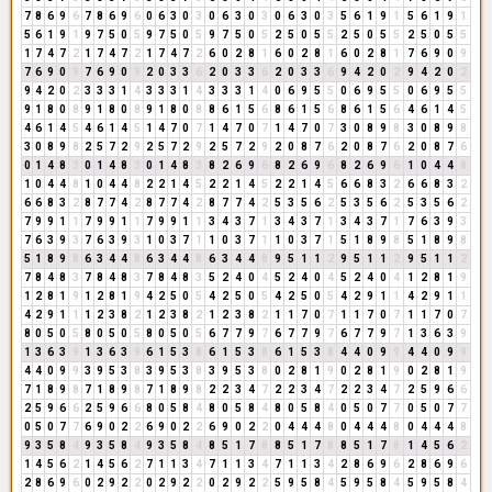
7
8
6
9
6
7
8
6
9
6
0
6
3
0
3
0
6
3
0
3
0
6
3
0
3
5
6
1
9
1
5
6
1
9
1
5
6
1
9
1
9
7
5
0
5
9
7
5
0
5
9
7
5
0
5
2
5
0
5
5
2
5
0
5
5
2
5
0
5
5
1
7
4
7
2
1
7
4
7
2
1
7
4
7
2
6
0
2
8
1
6
0
2
8
1
6
0
2
8
1
7
6
9
0
9
7
6
9
0
9
7
6
9
0
9
2
0
3
3
6
2
0
3
3
6
2
0
3
3
6
9
4
2
0
2
9
4
2
0
2
9
4
2
0
2
3
3
3
1
4
3
3
3
1
4
3
3
3
1
4
0
6
9
5
5
0
6
9
5
5
0
6
9
5
5
9
1
8
0
8
9
1
8
0
8
9
1
8
0
8
8
6
1
5
6
8
6
1
5
6
8
6
1
5
6
4
6
1
4
5
4
6
1
4
5
4
6
1
4
5
1
4
7
0
7
1
4
7
0
7
1
4
7
0
7
3
0
8
9
8
3
0
8
9
8
3
0
8
9
8
2
5
7
2
9
2
5
7
2
9
2
5
7
2
9
2
0
8
7
6
2
0
8
7
6
2
0
8
7
6
0
1
4
8
3
0
1
4
8
3
0
1
4
8
3
8
2
6
9
6
8
2
6
9
6
8
2
6
9
6
1
0
4
4
8
1
0
4
4
8
1
0
4
4
8
2
2
1
4
5
2
2
1
4
5
2
2
1
4
5
6
6
8
3
2
6
6
8
3
2
6
6
8
3
2
8
7
7
4
2
8
7
7
4
2
8
7
7
4
2
5
3
5
6
2
5
3
5
6
2
5
3
5
6
2
7
9
9
1
1
7
9
9
1
1
7
9
9
1
1
3
4
3
7
1
3
4
3
7
1
3
4
3
7
1
7
6
3
9
3
7
6
3
9
3
7
6
3
9
3
1
0
3
7
1
1
0
3
7
1
1
0
3
7
1
5
1
8
9
8
5
1
8
9
8
5
1
8
9
8
6
3
4
4
8
6
3
4
4
8
6
3
4
4
8
9
5
1
1
2
9
5
1
1
2
9
5
1
1
2
7
8
4
8
3
7
8
4
8
3
7
8
4
8
3
5
2
4
0
4
5
2
4
0
4
5
2
4
0
4
1
2
8
1
9
1
2
8
1
9
1
2
8
1
9
4
2
5
0
5
4
2
5
0
5
4
2
5
0
5
4
2
9
1
1
4
2
9
1
1
4
2
9
1
1
1
2
3
8
2
1
2
3
8
2
1
2
3
8
2
1
1
7
0
7
1
1
7
0
7
1
1
7
0
7
8
0
5
0
5
8
0
5
0
5
8
0
5
0
5
6
7
7
9
7
6
7
7
9
7
6
7
7
9
7
1
3
6
3
9
1
3
6
3
9
1
3
6
3
9
6
1
5
3
8
6
1
5
3
8
6
1
5
3
8
4
4
0
9
9
4
4
0
9
9
4
4
0
9
9
3
9
5
3
8
3
9
5
3
8
3
9
5
3
8
0
2
8
1
9
0
2
8
1
9
0
2
8
1
9
7
1
8
9
8
7
1
8
9
8
7
1
8
9
8
2
2
3
4
7
2
2
3
4
7
2
2
3
4
7
2
5
9
6
6
2
5
9
6
6
2
5
9
6
6
8
0
5
8
4
8
0
5
8
4
8
0
5
8
4
0
5
0
7
7
0
5
0
7
7
0
5
0
7
7
6
9
0
2
2
6
9
0
2
2
6
9
0
2
2
0
4
4
4
8
0
4
4
4
8
0
4
4
4
8
9
3
5
8
4
9
3
5
8
4
9
3
5
8
4
8
5
1
7
8
8
5
1
7
8
8
5
1
7
8
1
4
5
6
2
1
4
5
6
2
1
4
5
6
2
7
1
1
3
4
7
1
1
3
4
7
1
1
3
4
2
8
6
9
6
2
8
6
9
6
2
8
6
9
6
0
2
9
2
2
0
2
9
2
2
0
2
9
2
2
5
9
5
8
4
5
9
5
8
4
5
9
5
8
4