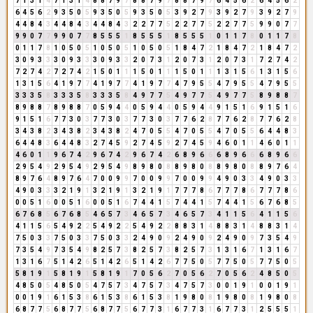
7
1
3
1
4
7
1
3
1
4
8
8
7
9
7
8
8
7
9
7
8
8
7
9
7
6
4
5
6
2
6
4
5
6
2
6
4
5
6
2
9
3
5
0
5
9
3
5
0
5
9
3
5
0
5
3
9
2
7
9
3
9
2
7
9
3
9
2
7
9
4
4
8
4
3
4
4
8
4
3
4
4
8
4
3
2
2
7
7
5
2
2
7
7
5
2
2
7
7
5
9
9
0
7
7
9
9
0
7
7
9
9
0
7
7
8
5
5
5
1
8
5
5
5
1
8
5
5
5
1
0
1
1
7
8
0
1
1
7
8
0
1
1
7
8
1
0
5
0
5
1
0
5
0
5
1
0
5
0
5
1
8
4
7
2
1
8
4
7
2
1
8
4
7
2
3
0
9
3
3
3
0
9
3
3
3
0
9
3
3
2
0
7
3
1
2
0
7
3
1
2
0
7
3
1
7
2
7
4
2
7
2
7
4
2
7
2
7
4
2
1
5
0
1
1
1
5
0
1
1
1
5
0
1
1
1
3
1
5
6
1
3
1
5
6
1
3
1
5
6
4
1
9
7
7
4
1
9
7
7
4
1
9
7
7
4
7
9
5
5
4
7
9
5
5
4
7
9
5
5
3
3
3
5
8
3
3
3
5
8
3
3
3
5
8
4
9
7
7
5
4
9
7
7
5
4
9
7
7
5
8
9
8
8
7
8
9
8
8
7
8
9
8
8
7
0
5
9
4
4
0
5
9
4
4
0
5
9
4
4
9
1
5
1
6
9
1
5
1
6
9
1
5
1
6
7
7
3
0
3
7
7
3
0
3
7
7
3
0
3
7
7
6
2
8
7
7
6
2
8
7
7
6
2
8
3
4
3
8
2
3
4
3
8
2
3
4
3
8
2
4
7
0
5
5
4
7
0
5
5
4
7
0
5
5
6
4
4
8
3
6
4
4
8
3
6
4
4
8
3
2
7
4
5
9
2
7
4
5
9
2
7
4
5
9
4
6
0
1
1
4
6
0
1
1
4
6
0
1
1
9
6
7
4
2
9
6
7
4
2
9
6
7
4
2
6
8
9
6
6
6
8
9
6
6
6
8
9
6
6
2
9
5
4
9
2
9
5
4
9
2
9
5
4
9
8
9
8
0
8
8
9
8
0
8
8
9
8
0
8
8
9
7
6
4
8
9
7
6
4
8
9
7
6
4
7
0
0
9
9
7
0
0
9
9
7
0
0
9
9
4
9
0
3
3
4
9
0
3
3
4
9
0
3
3
3
2
1
9
1
3
2
1
9
1
3
2
1
9
1
7
7
7
8
6
7
7
7
8
6
7
7
7
8
6
0
0
5
1
6
0
0
5
1
6
0
0
5
1
6
7
4
4
1
5
7
4
4
1
5
7
4
4
1
5
6
7
6
8
5
6
7
6
8
5
6
7
6
8
5
4
6
5
7
3
4
6
5
7
3
4
6
5
7
3
4
1
1
5
6
4
1
1
5
6
4
1
1
5
6
5
4
9
2
2
5
4
9
2
2
5
4
9
2
2
8
8
3
1
4
8
8
3
1
4
8
8
3
1
4
7
5
0
3
3
7
5
0
3
3
7
5
0
3
3
2
4
9
0
9
2
4
9
0
9
2
4
9
0
9
7
3
5
4
9
7
3
5
4
9
7
3
5
4
9
8
2
5
7
3
8
2
5
7
3
8
2
5
7
3
1
3
1
6
7
1
3
1
6
7
1
3
1
6
7
5
1
4
2
6
5
1
4
2
6
5
1
4
2
6
7
7
5
0
5
7
7
5
0
5
7
7
5
0
5
5
8
1
9
1
5
8
1
9
1
5
8
1
9
1
7
0
5
6
2
7
0
5
6
2
7
0
5
6
2
4
8
5
0
5
4
8
5
0
5
4
8
5
0
5
4
7
5
7
3
4
7
5
7
3
4
7
5
7
3
0
0
1
9
1
0
0
1
9
1
0
0
1
9
1
6
1
5
3
8
6
1
5
3
8
6
1
5
3
8
1
9
8
0
8
1
9
8
0
8
1
9
8
0
8
6
8
7
7
5
6
8
7
7
5
6
8
7
7
5
6
7
7
3
1
6
7
7
3
1
6
7
7
3
1
2
5
5
5
1