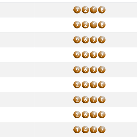
7
2
1
8
7
2
1
8
9
6
9
7
9
6
9
7
9
6
9
7
2
6
7
0
2
6
7
0
2
6
7
0
1
4
7
7