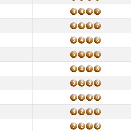
3
8
9
7
3
8
9
7
5
4
1
6
5
4
1
6
5
4
1
6
3
2
8
0
3
2
8
0
3
2
8
0
7
2
1
8