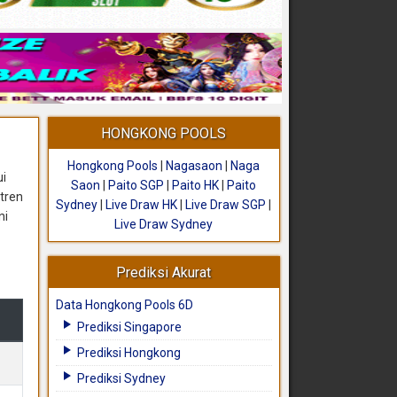
HONGKONG POOLS
Hongkong Pools
|
Nagasaon
|
Naga
ui
Saon
|
Paito SGP
|
Paito HK
|
Paito
 tren
Sydney
|
Live Draw HK
|
Live Draw SGP
|
ni
Live Draw Sydney
Prediksi Akurat
Data Hongkong Pools 6D
Prediksi Singapore
Prediksi Hongkong
Prediksi Sydney