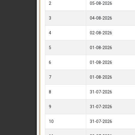
2
05-08-2026
3
04-08-2026
4
02-08-2026
5
01-08-2026
6
01-08-2026
7
01-08-2026
8
31-07-2026
9
31-07-2026
10
31-07-2026