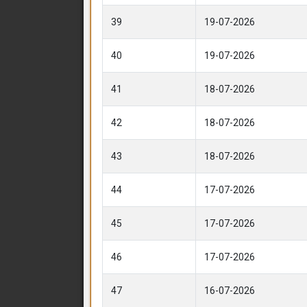
39
19-07-2026
40
19-07-2026
41
18-07-2026
42
18-07-2026
43
18-07-2026
44
17-07-2026
45
17-07-2026
46
17-07-2026
47
16-07-2026