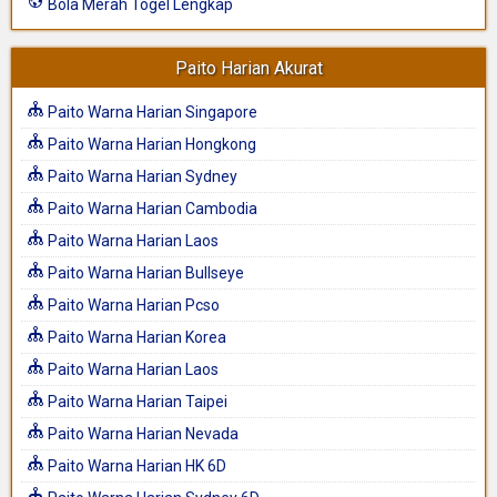
Bola Merah Togel Lengkap
Paito Harian Akurat
Paito Warna Harian Singapore
Paito Warna Harian Hongkong
Paito Warna Harian Sydney
Paito Warna Harian Cambodia
Paito Warna Harian Laos
Paito Warna Harian Bullseye
Paito Warna Harian Pcso
Paito Warna Harian Korea
Paito Warna Harian Laos
Paito Warna Harian Taipei
Paito Warna Harian Nevada
Paito Warna Harian HK 6D