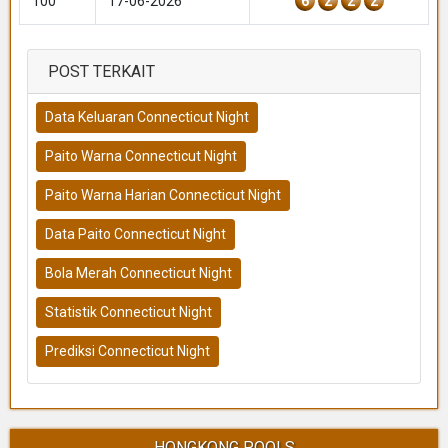
100
17-06-2026
6
2
2
2
POST TERKAIT
Data Keluaran Connecticut Night
Paito Warna Connecticut Night
Paito Warna Harian Connecticut Night
Data Paito Connecticut Night
Bola Merah Connecticut Night
Statistik Connecticut Night
Prediksi Connecticut Night
HONGKONG POOLS