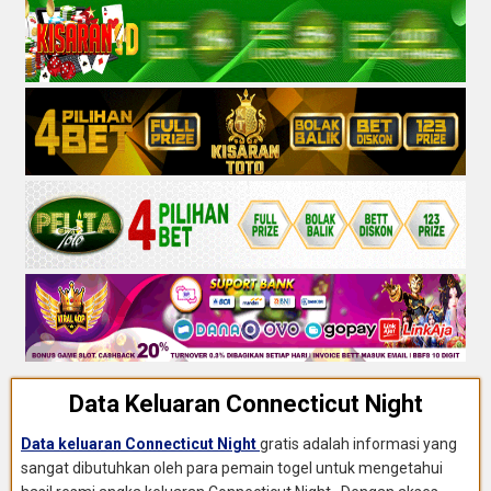
Data Keluaran Connecticut Night
Data keluaran Connecticut Night
gratis adalah informasi yang
sangat dibutuhkan oleh para pemain togel untuk mengetahui