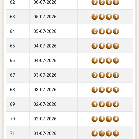
62
06-07-2026
9
5
0
9
63
05-07-2026
2
8
9
1
64
05-07-2026
2
8
9
1
65
04-07-2026
9
8
9
7
66
04-07-2026
9
8
9
7
67
03-07-2026
0
8
4
1
68
03-07-2026
0
8
4
1
69
02-07-2026
4
9
1
4
70
02-07-2026
4
9
1
4
71
01-07-2026
9
1
1
7