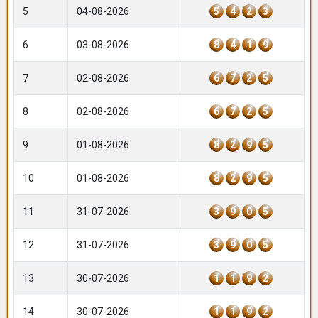
5
04-08-2026
5
4
2
3
6
03-08-2026
8
4
1
9
7
02-08-2026
6
7
2
5
8
02-08-2026
6
7
2
5
9
01-08-2026
8
2
9
5
10
01-08-2026
8
2
9
5
11
31-07-2026
3
9
0
5
12
31-07-2026
3
9
0
5
13
30-07-2026
1
1
9
2
14
30-07-2026
1
1
9
2