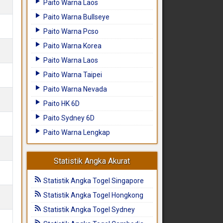
Paito Warna Laos
Paito Warna Bullseye
Paito Warna Pcso
Paito Warna Korea
Paito Warna Laos
Paito Warna Taipei
Paito Warna Nevada
Paito HK 6D
Paito Sydney 6D
Paito Warna Lengkap
Statistik Angka Akurat
Statistik Angka Togel Singapore
Statistik Angka Togel Hongkong
Statistik Angka Togel Sydney