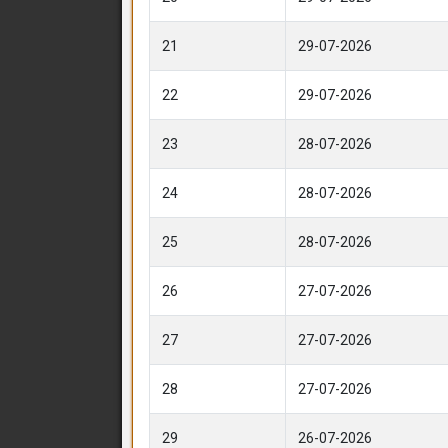
21
29-07-2026
22
29-07-2026
23
28-07-2026
24
28-07-2026
25
28-07-2026
26
27-07-2026
27
27-07-2026
28
27-07-2026
29
26-07-2026