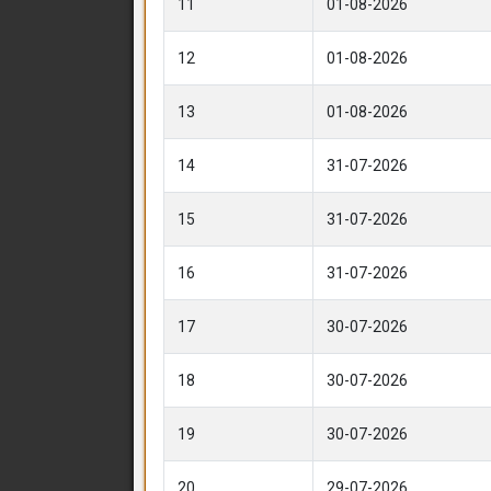
11
01-08-2026
12
01-08-2026
13
01-08-2026
14
31-07-2026
15
31-07-2026
16
31-07-2026
17
30-07-2026
18
30-07-2026
19
30-07-2026
20
29-07-2026