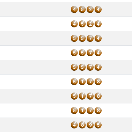
4
5
2
4
4
5
2
4
5
5
7
4
5
5
7
4
5
5
7
4
5
1
7
8
5
1
7
8
5
1
7
8
4
8
9
5