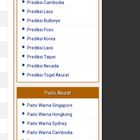
Prediksi Cambodia
Prediksi Laos
Prediksi Bullseye
Prediksi Pcso
Prediksi Korea
Prediksi Laos
Prediksi Taipei
Prediksi Nevada
Prediksi Togel Akurat
Paito Akurat
Paito Warna Singapore
Paito Warna Hongkong
Paito Warna Sydney
Paito Warna Cambodia