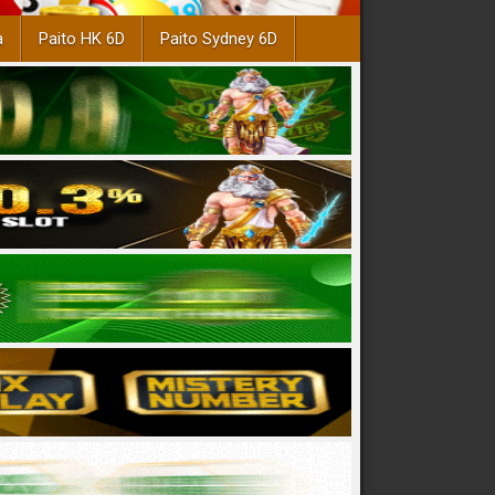
a
Paito HK 6D
Paito Sydney 6D