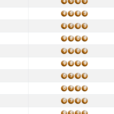
4
5
8
3
4
5
8
3
4
5
8
3
9
8
0
9
9
8
0
9
9
8
0
9
0
7
6
8
0
7
6
8
0
7
6
8
9
5
1
3