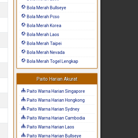
Bola Merah Bullseye
Bola Merah Pcso
Bola Merah Korea
Bola Merah Laos
Bola Merah Taipei
Bola Merah Nevada
Bola Merah Togel Lengkap
Paito Harian Akurat
Paito Warna Harian Singapore
Paito Warna Harian Hongkong
Paito Warna Harian Sydney
Paito Warna Harian Cambodia
Paito Warna Harian Laos
Paito Warna Harian Bullseye