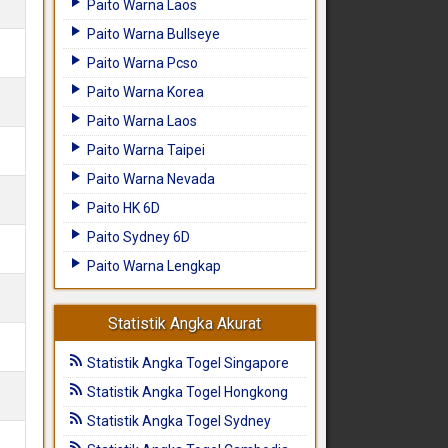
Paito Warna Laos
Paito Warna Bullseye
Paito Warna Pcso
Paito Warna Korea
Paito Warna Laos
Paito Warna Taipei
Paito Warna Nevada
Paito HK 6D
Paito Sydney 6D
Paito Warna Lengkap
Statistik Angka Akurat
Statistik Angka Togel Singapore
Statistik Angka Togel Hongkong
Statistik Angka Togel Sydney