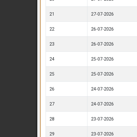
21
27-07-2026
22
26-07-2026
23
26-07-2026
24
25-07-2026
25
25-07-2026
26
24-07-2026
27
24-07-2026
28
23-07-2026
29
23-07-2026