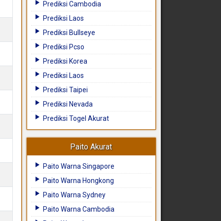
Prediksi Cambodia
Prediksi Laos
Prediksi Bullseye
Prediksi Pcso
Prediksi Korea
Prediksi Laos
Prediksi Taipei
Prediksi Nevada
Prediksi Togel Akurat
Paito Akurat
Paito Warna Singapore
Paito Warna Hongkong
Paito Warna Sydney
Paito Warna Cambodia