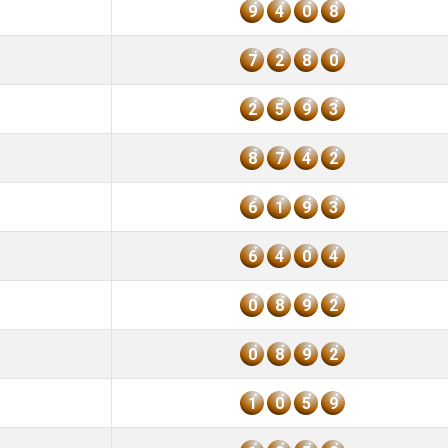
9
4
0
8
7
2
8
0
2
5
9
3
8
7
4
2
6
1
9
3
6
4
0
4
0
8
9
2
0
8
9
2
1
0
5
9