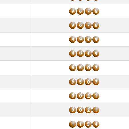
9
6
7
6
9
6
7
6
9
9
4
9
9
9
4
9
6
5
0
7
6
5
0
7
0
0
2
1
0
0
2
1
1
1
5
4