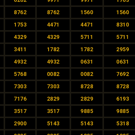
8762
8762
1560
1560
1753
4471
4471
8310
4329
4329
5711
5711
3411
1782
1782
2959
4932
4932
0631
0631
5768
0082
0082
7692
7303
7303
8728
8728
7176
2829
2829
6193
3517
3517
9885
9885
2900
5143
5143
5318