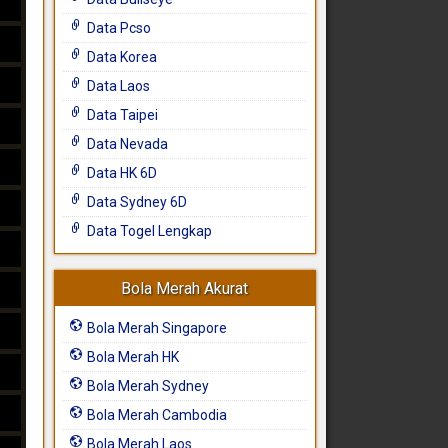
Data Pcso
Data Korea
Data Laos
Data Taipei
Data Nevada
Data HK 6D
Data Sydney 6D
Data Togel Lengkap
Bola Merah Akurat
Bola Merah Singapore
Bola Merah HK
Bola Merah Sydney
Bola Merah Cambodia
Bola Merah Laos