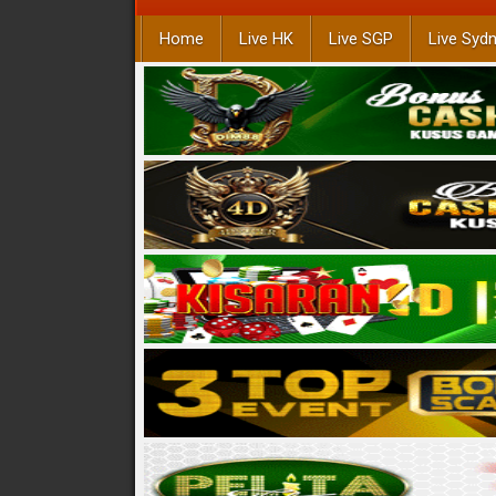
Home
Live HK
Live SGP
Live Syd