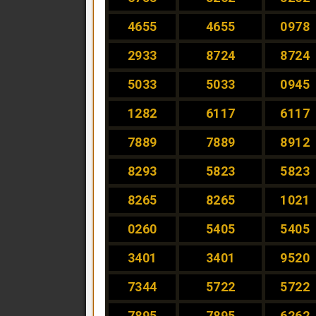
4655
4655
0978
2933
8724
8724
5033
5033
0945
1282
6117
6117
7889
7889
8912
8293
5823
5823
8265
8265
1021
0260
5405
5405
3401
3401
9520
7344
5722
5722
7895
7895
6262