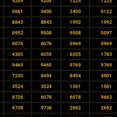
9205
9205
1225
1225
0661
3400
3400
0122
8843
8843
1992
1992
0952
9508
9508
0097
6076
6076
0969
0969
4305
6555
6555
1783
9465
9465
9769
9769
7230
8494
8494
4901
3524
3524
1561
1561
8726
6078
6078
9663
9738
9738
2692
2692