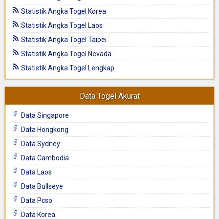
Statistik Angka Togel Korea
Statistik Angka Togel Laos
Statistik Angka Togel Taipei
Statistik Angka Togel Nevada
Statistik Angka Togel Lengkap
Data Togel Akurat
Data Singapore
Data Hongkong
Data Sydney
Data Cambodia
Data Laos
Data Bullseye
Data Pcso
Data Korea