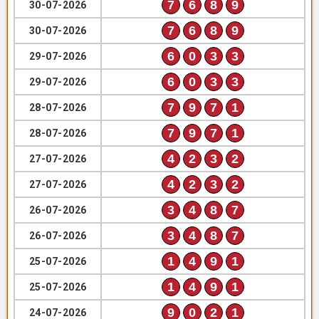
7
6
8
9
30-07-2026
7
6
8
9
30-07-2026
6
0
3
3
29-07-2026
6
0
3
3
29-07-2026
7
9
7
1
28-07-2026
7
9
7
1
28-07-2026
4
2
3
2
27-07-2026
4
2
3
2
27-07-2026
3
4
8
7
26-07-2026
3
4
8
7
26-07-2026
1
4
9
1
25-07-2026
1
4
9
1
25-07-2026
9
0
2
1
24-07-2026