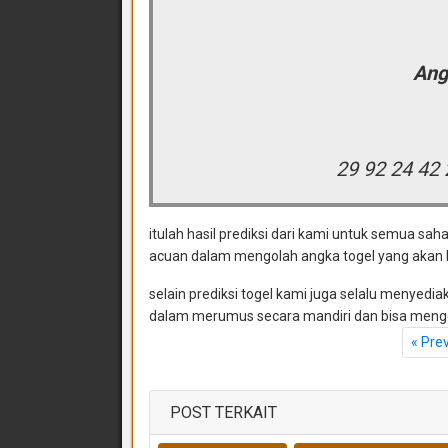
Ang
29 92 24 42 
itulah hasil prediksi dari kami untuk semua sah
acuan dalam mengolah angka togel yang akan kel
selain prediksi togel kami juga selalu menye
dalam merumus secara mandiri dan bisa mengga
« Pre
POST TERKAIT