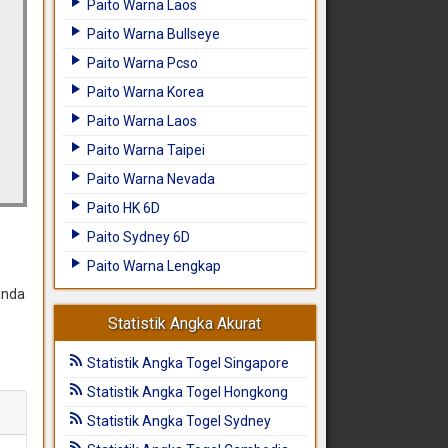
Paito Warna Laos
Paito Warna Bullseye
Paito Warna Pcso
Paito Warna Korea
Paito Warna Laos
Paito Warna Taipei
Paito Warna Nevada
Paito HK 6D
Paito Sydney 6D
Paito Warna Lengkap
anda
Statistik Angka Akurat
Statistik Angka Togel Singapore
Statistik Angka Togel Hongkong
Statistik Angka Togel Sydney