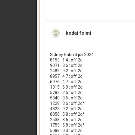
kedai felmi
Sidney Rabu 3 juli 2024
8153 : 1 4 : off 2d
9071 : 3 6 : off 2d
2483 : 9 2 : off 2d
8957 : 4 7 : off 2d
6976 : 4 7 : off 2d
1315 : 6 9 : off 2d
5782 : 2 5 : off 2d
5340 : 3 6 : off 2d
1228 : 3 6 : off 2d*
4823 : 9 2 : off 2d
8050 : 5 8 : off 2d*
2538 : 3 6 : off 2d
1759 : 5 8 : off 2d*
5088 : 0 3 : off 2d