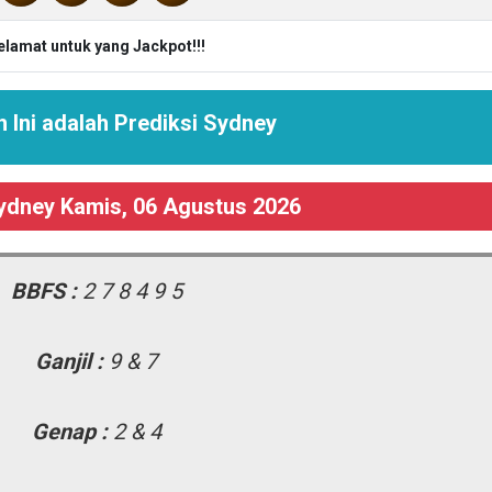
elamat untuk yang Jackpot!!!
 Ini adalah Prediksi Sydney
ydney Kamis, 06 Agustus 2026
BBFS :
2 7 8 4 9 5
Ganjil :
9 & 7
Genap :
2 & 4