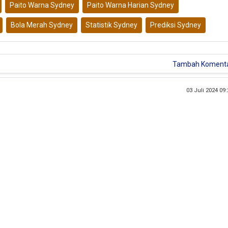
Paito Warna Sydney
Paito Warna Harian Sydney
Bola Merah Sydney
Statistik Sydney
Prediksi Sydney
Tambah Koment
03 Juli 2024 09: