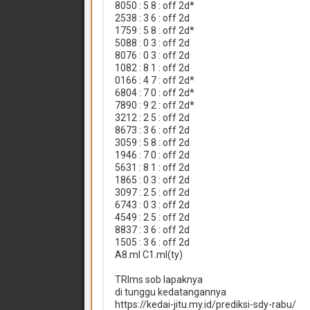
8050 : 5 8 : off 2d*
2538 : 3 6 : off 2d
1759 : 5 8 : off 2d*
5088 : 0 3 : off 2d
8076 : 0 3 : off 2d
1082 : 8 1 : off 2d
0166 : 4 7 : off 2d*
6804 : 7 0 : off 2d*
7890 : 9 2 : off 2d*
3212 : 2 5 : off 2d
8673 : 3 6 : off 2d
3059 : 5 8 : off 2d
1946 : 7 0 : off 2d
5631 : 8 1 : off 2d
1865 : 0 3 : off 2d
3097 : 2 5 : off 2d
6743 : 0 3 : off 2d
4549 : 2 5 : off 2d
8837 : 3 6 : off 2d
1505 : 3 6 : off 2d
A8.ml C1.ml(ty)
TRIms sob lapaknya
di tunggu kedatangannya
https://kedai-jitu.my.id/prediksi-sdy-rabu/