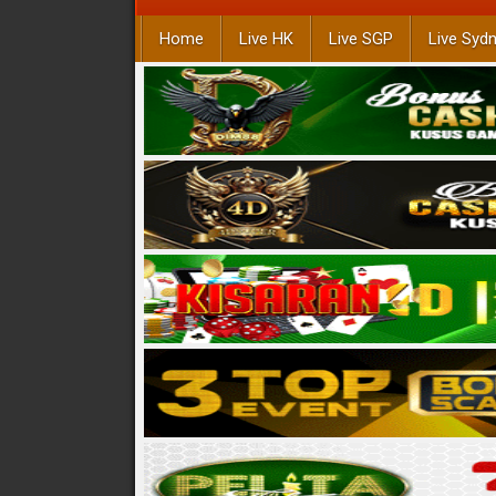
Home
Live HK
Live SGP
Live Syd