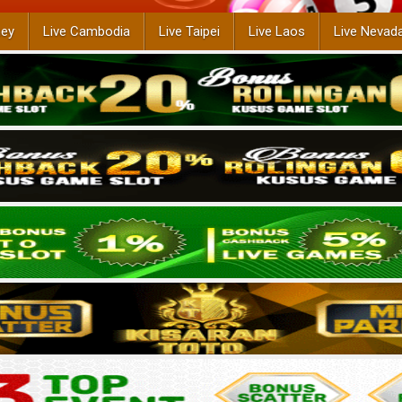
ney
Live Cambodia
Live Taipei
Live Laos
Live Nevad