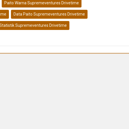
Paito Warna Supremeventures Drivetime
time
Data Paito Supremeventures Drivetime
Statistik Supremeventures Drivetime