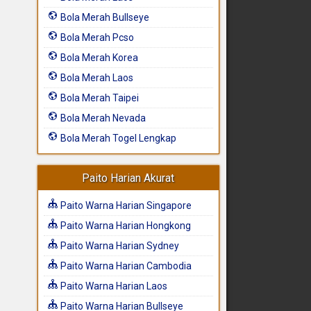
Bola Merah Bullseye
Bola Merah Pcso
Bola Merah Korea
Bola Merah Laos
Bola Merah Taipei
Bola Merah Nevada
Bola Merah Togel Lengkap
Paito Harian Akurat
Paito Warna Harian Singapore
Paito Warna Harian Hongkong
Paito Warna Harian Sydney
Paito Warna Harian Cambodia
Paito Warna Harian Laos
Paito Warna Harian Bullseye