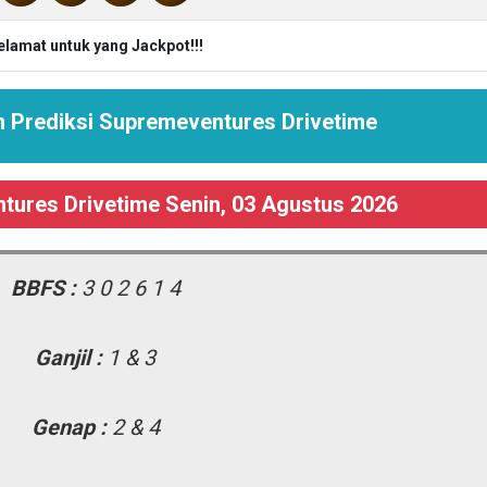
elamat untuk yang Jackpot!!!
ah Prediksi Supremeventures Drivetime
tures Drivetime Senin, 03 Agustus 2026
BBFS :
3 0 2 6 1 4
Ganjil :
1 & 3
Genap :
2 & 4