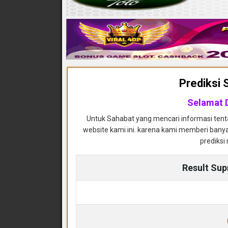
Prediksi
Selamat D
Untuk Sahabat yang mencari informasi tenta
website kami ini. karena kami memberi banya
prediksi
Result Sup