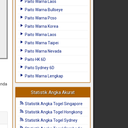
Paito Warna Laos
Paito Warna Bullseye
Paito Warna Pcso
Paito Warna Korea
Paito Warna Laos
Paito Warna Taipei
Paito Warna Nevada
Paito HK 6D
Paito Sydney 6D
Paito Warna Lengkap
anda
Statistik Angka Akurat
Statistik Angka Togel Singapore
Statistik Angka Togel Hongkong
Statistik Angka Togel Sydney