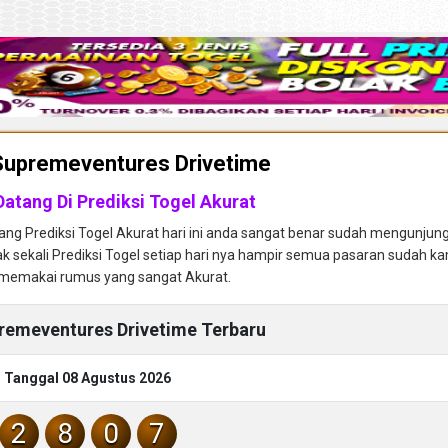
 Supremeventures Drivetime
atang Di Prediksi Togel Akurat
ng Prediksi Togel Akurat hari ini anda sangat benar sudah mengunjung
k sekali Prediksi Togel setiap hari nya hampir semua pasaran sudah ka
 memakai rumus yang sangat Akurat.
remeventures Drivetime Terbaru
Tanggal 08 Agustus 2026
2
8
0
7