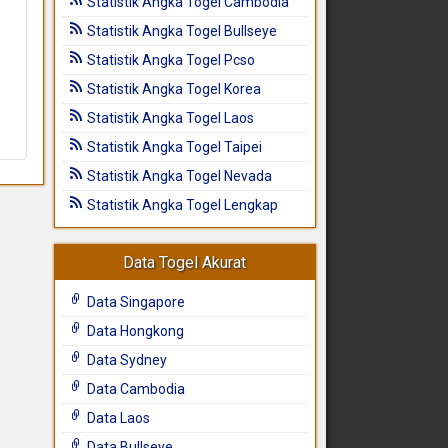
Statistik Angka Togel Cambodia
Statistik Angka Togel Bullseye
Statistik Angka Togel Pcso
Statistik Angka Togel Korea
Statistik Angka Togel Laos
Statistik Angka Togel Taipei
Statistik Angka Togel Nevada
Statistik Angka Togel Lengkap
Data Togel Akurat
Data Singapore
Data Hongkong
Data Sydney
Data Cambodia
Data Laos
Data Bullseye