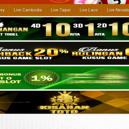
ney
Live Cambodia
Live Taipei
Live Laos
Live Nevad