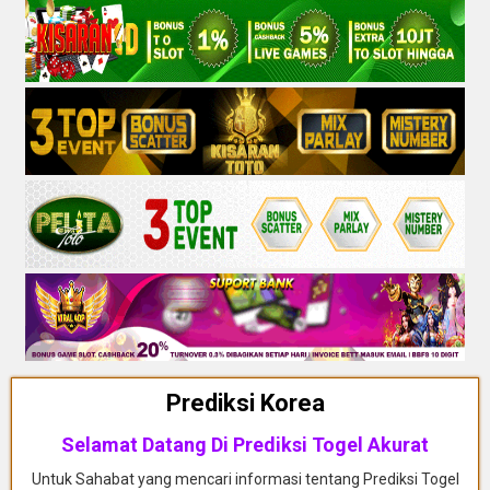
Prediksi Korea
Selamat Datang Di Prediksi Togel Akurat
Untuk Sahabat yang mencari informasi tentang Prediksi Togel