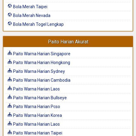
Bola Merah Taipei
Bola Merah Nevada
Bola Merah Togel Lengkap
Paito Harian Akurat
Paito Warna Harian Singapore
Paito Warna Harian Hongkong
Paito Warna Harian Sydney
Paito Warna Harian Cambodia
Paito Warna Harian Laos
Paito Warna Harian Bullseye
Paito Warna Harian Pcso
Paito Warna Harian Korea
Paito Warna Harian Laos
Paito Warna Harian Taipei