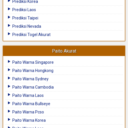
Prediksi Korea
Prediksi Laos
Prediksi Taipei
Prediksi Nevada
Prediksi Togel Akurat
Paito Akurat
Paito Warna Singapore
Paito Warna Hongkong
Paito Warna Sydney
Paito Warna Cambodia
Paito Warna Laos
Paito Warna Bullseye
Paito Warna Pcso
Paito Warna Korea