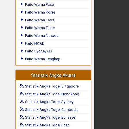
Paito Warna Pcso
Paito Warna Korea
Paito Warna Laos
Paito Warna Taipei
Paito Warna Nevada
Paito HK 6D
Paito Sydney 6D
Paito Warna Lengkap
Statistik Angka Akurat
Statistik Angka Togel Singapore
Statistik Angka Togel Hongkong
Statistik Angka Togel Sydney
Statistik Angka Togel Cambodia
Statistik Angka Togel Bullseye
Statistik Angka Togel Pcso