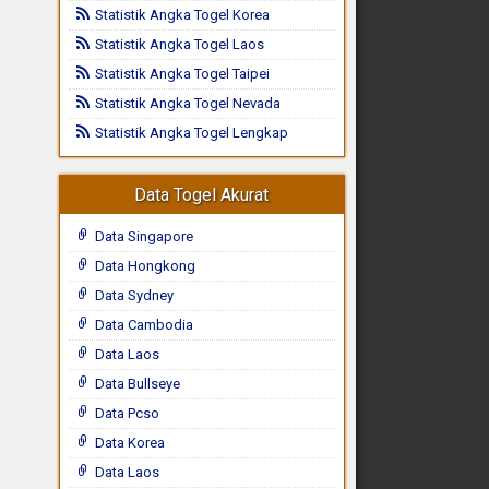
Statistik Angka Togel Korea
Statistik Angka Togel Laos
Statistik Angka Togel Taipei
Statistik Angka Togel Nevada
Statistik Angka Togel Lengkap
Data Togel Akurat
Data Singapore
Data Hongkong
Data Sydney
Data Cambodia
Data Laos
Data Bullseye
Data Pcso
Data Korea
Data Laos