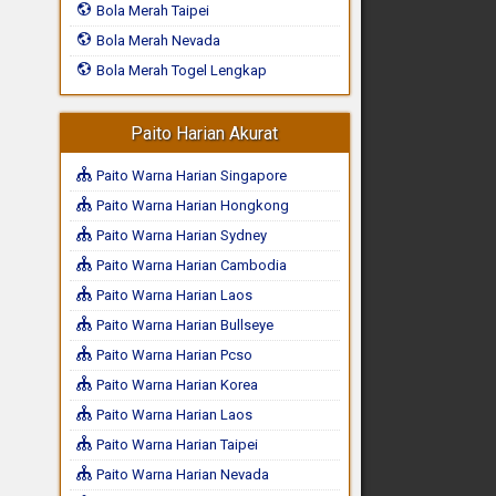
Bola Merah Taipei
Bola Merah Nevada
Bola Merah Togel Lengkap
Paito Harian Akurat
Paito Warna Harian Singapore
Paito Warna Harian Hongkong
Paito Warna Harian Sydney
Paito Warna Harian Cambodia
Paito Warna Harian Laos
Paito Warna Harian Bullseye
Paito Warna Harian Pcso
Paito Warna Harian Korea
Paito Warna Harian Laos
Paito Warna Harian Taipei
Paito Warna Harian Nevada