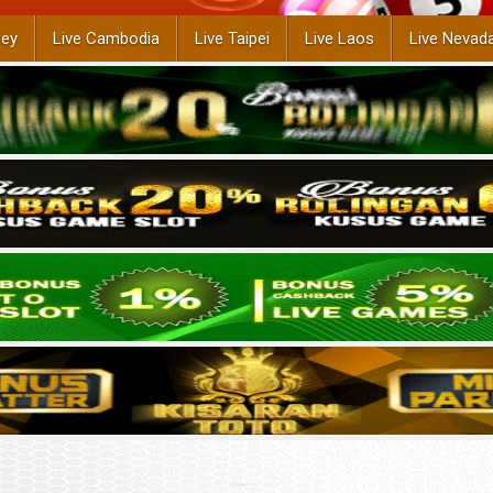
ney
Live Cambodia
Live Taipei
Live Laos
Live Nevad