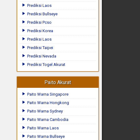
Prediksi Laos
Prediksi Bullseye
Prediksi Pcso
Prediksi Korea
Prediksi Laos
Prediksi Taipei
Prediksi Nevada
Prediksi Togel Akurat
Paito Akurat
Paito Warna Singapore
Paito Warna Hongkong
Paito Warna Sydney
Paito Warna Cambodia
Paito Warna Laos
Paito Warna Bullseye