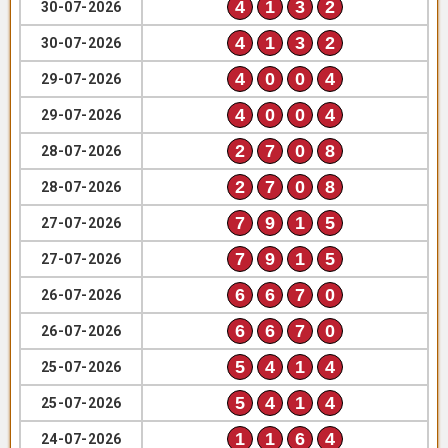
4
1
3
2
30-07-2026
4
1
3
2
30-07-2026
4
0
0
4
29-07-2026
4
0
0
4
29-07-2026
2
7
0
8
28-07-2026
2
7
0
8
28-07-2026
7
9
1
5
27-07-2026
7
9
1
5
27-07-2026
6
6
7
0
26-07-2026
6
6
7
0
26-07-2026
5
4
1
4
25-07-2026
5
4
1
4
25-07-2026
1
1
6
4
24-07-2026