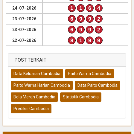
1
1
6
4
24-07-2026
6
9
9
2
23-07-2026
6
9
9
2
23-07-2026
8
1
9
9
22-07-2026
POST TERKAIT
Data Keluaran Cambodia
Paito Warna Cambodia
Paito Warna Harian Cambodia
Data Paito Cambodia
Bola Merah Cambodia
Statistik Cambodia
Prediksi Cambodia