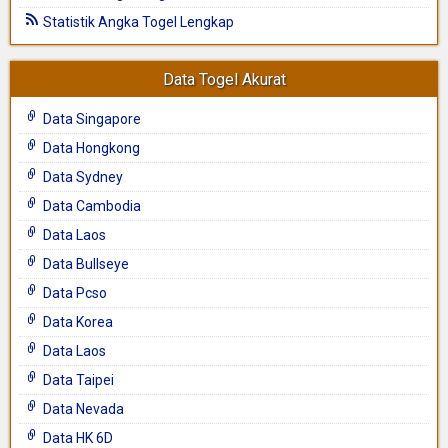
Statistik Angka Togel Lengkap
Data Togel Akurat
Data Singapore
Data Hongkong
Data Sydney
Data Cambodia
Data Laos
Data Bullseye
Data Pcso
Data Korea
Data Laos
Data Taipei
Data Nevada
Data HK 6D