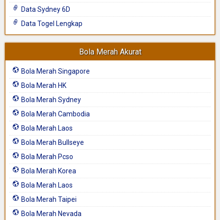
Data Sydney 6D
Data Togel Lengkap
Bola Merah Akurat
Bola Merah Singapore
Bola Merah HK
Bola Merah Sydney
Bola Merah Cambodia
Bola Merah Laos
Bola Merah Bullseye
Bola Merah Pcso
Bola Merah Korea
Bola Merah Laos
Bola Merah Taipei
Bola Merah Nevada