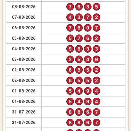
7
6
3
5
08-08-2026
4
3
7
2
07-08-2026
7
6
0
7
06-08-2026
5
7
6
2
05-08-2026
9
6
3
3
04-08-2026
2
5
4
9
03-08-2026
6
5
5
2
02-08-2026
6
5
5
2
02-08-2026
5
4
9
4
01-08-2026
5
4
9
4
01-08-2026
8
8
6
7
31-07-2026
8
8
6
7
31-07-2026