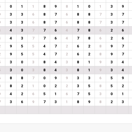
5
0
1
1
8
9
8
1
0
1
3
9
9
3
3
6
8
7
6
8
8
7
3
7
9
3
3
6
8
7
6
8
8
7
3
7
4
4
3
7
7
6
4
7
8
6
2
6
4
4
3
7
7
6
4
7
8
6
2
6
2
9
5
5
4
7
2
6
2
8
9
7
2
9
5
5
4
7
2
6
2
8
9
7
5
3
0
3
8
4
3
8
1
9
3
4
5
3
0
3
8
4
3
8
1
9
3
4
6
8
8
7
0
9
9
3
3
6
5
9
8
8
2
1
0
2
2
3
5
8
5
2
9
4
2
6
5
1
6
7
5
3
0
1
7
3
6
9
7
3
1
8
9
8
2
3