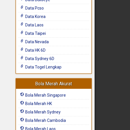
Data Pcso
Data Korea
Data Laos
Data Taipei
Data Nevada
Data HK 6D
Data Sydney 6D
Data Togel Lengkap
Bola Merah Akurat
Bola Merah Singapore
Bola Merah HK
Bola Merah Sydney
Bola Merah Cambodia
Bola Merah Laos