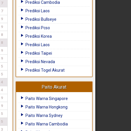
Prediksi Cambodia
7
Prediksi Laos
7
9
Prediksi Bullseye
9
Prediksi Pcso
8
Prediksi Korea
8
Prediksi Laos
9
Prediksi Taipei
9
Prediksi Nevada
5
Prediksi Togel Akurat
5
4
Paito Akurat
4
9
Paito Warna Singapore
9
Paito Warna Hongkong
5
Paito Warna Sydney
5
Paito Warna Cambodia
3