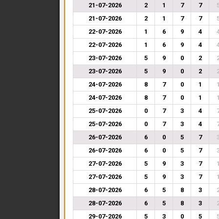
21-07-2026
2
1
7
7
21-07-2026
2
1
7
7
22-07-2026
1
6
9
4
22-07-2026
1
6
9
4
23-07-2026
5
9
0
2
23-07-2026
5
9
0
2
24-07-2026
8
7
0
1
24-07-2026
8
7
0
1
25-07-2026
0
7
3
4
25-07-2026
0
7
3
4
26-07-2026
6
0
5
7
26-07-2026
6
0
5
7
27-07-2026
5
9
3
7
27-07-2026
5
9
3
7
28-07-2026
6
5
8
3
28-07-2026
6
5
8
3
29-07-2026
5
3
0
5